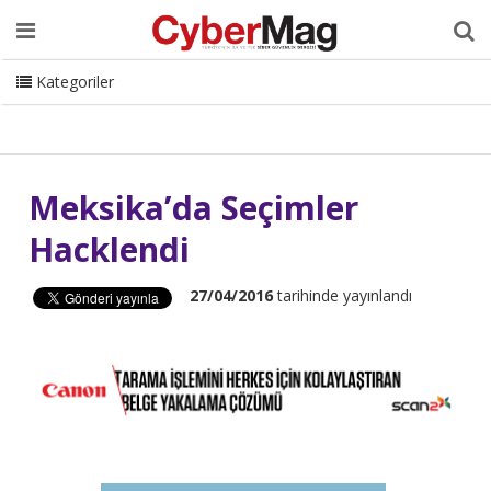
Ana Sayfa
Hakkımızda
Dergi
Editörden
Yazarlar
Danışmanlık
ISC Turkey
Sizden Gelenler
İletişim
Kategoriler
CyberMag Logo
Meksika’da Seçimler
Hacklendi
27/04/2016
tarihinde yayınlandı