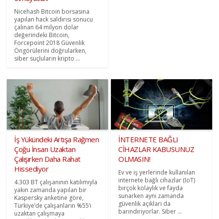
Nicehash Bitcoin borsasına
yapılan hack saldırısı sonucu
çalınan 64 milyon dolar
değerindeki Bitcoin,
Forcepoint 2018 Güvenlik
Öngörülerini doğrularken,
siber suçluların kripto ...
İş Yükündeki Artışa Rağmen
İNTERNETE BAĞLI
Çoğu İnsan Uzaktan
CİHAZLAR KABUSUNUZ
Çalışırken Daha Rahat
OLMASIN!
Hissediyor
Ev ve iş yerlerinde kullanılan
internete bağlı cihazlar (IoT)
4.303 BT çalışanının katılımıyla
birçok kolaylık ve fayda
yakın zamanda yapılan bir
sunarken aynı zamanda
Kaspersky anketine göre,
güvenlik açıkları da
Türkiye’de çalışanların %55’i
barındırıyorlar. Siber ...
uzaktan çalışmaya