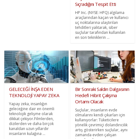
Sıçradığını Tespit Etti
HP Inc. (NYSE: HPQ) algılama
araçlarından kaçan ve kullanıcı
uç noktalarına ulaştırılan
tehditleri yalıtarak, siber
suçlular tarafından kullanılan
en son tekniklerin ...
GELECEĞİ İNŞA EDEN
Bir Sonraki Saldırı Dalgasının
TEKNOLOJİ YAPAY ZEKA
Hedefi Hibrit Çalışma
Ortamı Olacak
Yapay zeka, insanlığın
geleceğine dair en önemli
Suçlular, insanların evde
teknolojik gelişme olarak
olmalarını kendi çıkarları için
dikkat çekiyor.Filmlerden,
kullanıyorlar: Tüketicilere
dizilerden ve daha birçok
yönelik çevrimiçi dolandırıcılık
kanaldan uzun yıllardır
artış gösterirken suçlular, aynı
insanların kulağına ...
zamanda evden çalışan