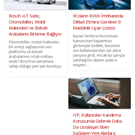
Bosch IoT Suite,
İK’cıların KVKK İmtihanında
Otomobilleri, Mobil
Dikkat Etmesi Gereken 9
Makineleri ve Bebek
Maddelik Uyarı Listesi
Arabalarını Birbirine Bağlıyor
Kişisel Verilerin Korunması
Kanunu’nun hayatımıza
Otomobiller, mobil makineler,
girmesiyle birlikte, kurumlar
bir enerji sağlayıcının veri
son kullanıcılardan izin alma
platformu ve bebek
yarışına girdi. Ancak bu yarışta
arabalarının ortak noktası
sanıldığının aksine sadece
nedir? Bosch’un tamamına
müşteri ...
sahip olduğu yeni yan kuruluşu
...
HP, Kullanıcıları Kandırma
Konusunda Giderek Daha
Da Ustalaşan Siber
Suçluların Yeni Alanlara