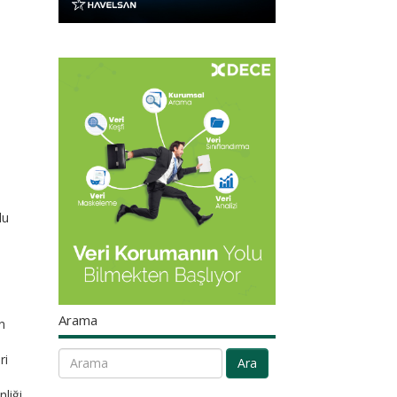
lu
Arama
n
ri
Ara
liği