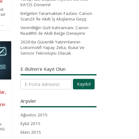
R
KA'OS Dönemi!
kit
Belgeleri Taramaktan Fazlası: Canon
esel
Scan2X İle Akıllı İş Akışlarına Geçiş
...
Verimliliğin Gizli Kahramanı: Canon
ReadIRIS ile Akıllı Belge Deneyimi
2026’da Güvenlik Yatırımlarının
Lokomotifi Yapay Zeka, Bulut Ve
Sensor Teknolojisi Olacak
E-Bülten'e Kayıt Olun
Kaydol
lar,
Arşivler
rin
Ağustos 2015
Eylül 2015
ı
ötü
Ekim 2015