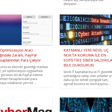
dünyanın ...
 Optimizasyon Aracı
KATMANLI YENİ NESİL UÇ
ığındaki Zararlı, PayPal
NOKTA KORUMA İLE EN
saplarından Para Çalıyor
SOFİSTİKE SİBER SALDIRIL
BİLE DURDURUN
ivirüs ve internet güvenliği markası
T, pil optimizasyon uygulaması
Sınırlı IT kaynaklarına ve IT güvenli
i görünen ancak PayPal ödeme
uzmanlığına sahip olan şirketler ar
temleri hesaplarından para
daha iyi bir tehdit içeriğiyle tam,
maya odaklanan yeni bir ...
agresif koruma ve otomasyona ...