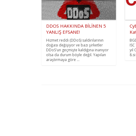
DDOS HAKKINDA BİLİNEN 5
Cy
YANLIŞ EFSANE!
Kat
Hizmet reddi (DDoS) saldırılarının
BGD
doğası değişiyor ve bazı şirketler
ISC
DDoS'un geçmişte kaldığına inanıyor
yıl
olsa da durum böyle değil. Yapılan
8.si
araştırmaya göre ...