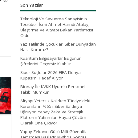
Son Yazılar
Teknoloji Ve Savunma Sanayisinin
Tecrübeli İsmi Ahmet Hamdi Atalay,
Ulaştırma Ve Altyapı Bakan Yardımcısı
Oldu
Yaz Tatilinde Çocukları Siber Dünyadan
Nasıl Koruruz?
Kuantum Bilgisayarlar Bugünün
Şifrelerini Geçersiz Kılabilir
Siber Suçlular 2026 FIFA Dünya
Kupası'nı Hedef Alıyor
Bionay İle KVKK Uyumlu Personel
Takibi Mümkün
Altyapı Yetersiz Kalırken Türkiye'deki
Kurumların %65'i Siber Saldırıya
Uğruyor: Yapay Zeka Ve Stratejik
Platform Yatırımları Hayati Çözüm
Olarak Öne Çıkıyor
Yapay Zekanın Gücü Milli Güvenlik
Tartışması Başlattı: Mythos Sonrası