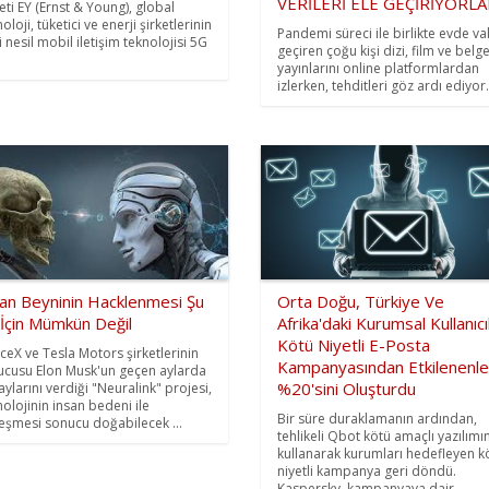
VERİLERİ ELE GEÇİRİYORLA
keti EY (Ernst & Young), global
oloji, tüketici ve enerji şirketlerinin
Pandemi süreci ile birlikte evde va
i nesil mobil iletişim teknolojisi 5G
geçiren çoğu kişi dizi, film ve belg
yayınlarını online platformlardan
izlerken, tehditleri göz ardı ediyor. 
san Beyninin Hacklenmesi Şu
Orta Doğu, Türkiye Ve
 İçin Mümkün Değil
Afrika'daki Kurumsal Kullanıcı
Kötü Niyetli E-Posta
ceX ve Tesla Motors şirketlerinin
Kampanyasından Etkilenenle
ucusu Elon Musk'un geçen aylarda
%20'sini Oluşturdu
aylarını verdiği "Neuralink" projesi,
nolojinin insan bedeni ile
Bir süre duraklamanın ardından,
leşmesi sonucu doğabilecek ...
tehlikeli Qbot kötü amaçlı yazılımın
kullanarak kurumları hedefleyen k
niyetli kampanya geri döndü.
Kaspersky, kampanyaya dair