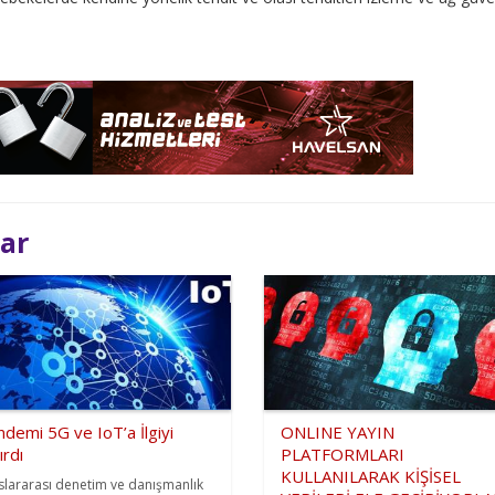
lar
demi 5G ve IoT’a İlgiyi
ONLINE YAYIN
ırdı
PLATFORMLARI
KULLANILARAK KİŞİSEL
slararası denetim ve danışmanlık