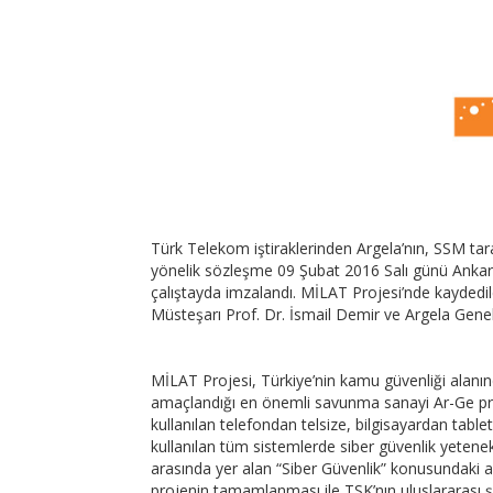
Türk Telekom iştiraklerinden Argela’nın, SSM tar
yönelik sözleşme 09 Şubat 2016 Salı günü Ankar
çalıştayda imzalandı. MİLAT Projesi’nde kaydedil
Müsteşarı Prof. Dr. İsmail Demir ve Argela Genel
MİLAT Projesi, Türkiye’nin kamu güvenliği alanınd
amaçlandığı en önemli savunma sanayi Ar-Ge proje
kullanılan telefondan telsize, bilgisayardan tabl
kullanılan tüm sistemlerde siber güvenlik yetene
arasında yer alan “Siber Güvenlik” konusundaki 
projenin tamamlanması ile TSK’nın uluslararası şe