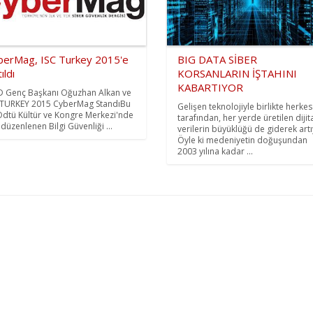
berMag, ISC Turkey 2015'e
BIG DATA SİBER
ıldı
KORSANLARIN İŞTAHINI
KABARTIYOR
 Genç Başkanı Oğuzhan Alkan ve
 TURKEY 2015 CyberMag StandıBu
Gelişen teknolojiyle birlikte herkes
 Odtü Kültür ve Kongre Merkezi'nde
tarafından, her yerde üretilen dijit
 düzenlenen Bilgi Güvenliği ...
verilerin büyüklüğü de giderek artı
Öyle ki medeniyetin doğuşundan
2003 yılına kadar ...