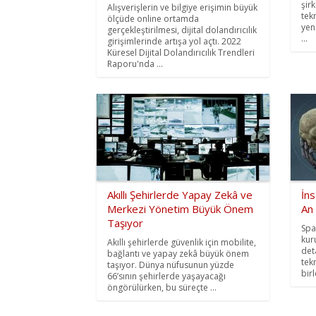
şir
Alışverişlerin ve bilgiye erişimin büyük
tekn
ölçüde online ortamda
yen
gerçekleştirilmesi, dijital dolandırıcılık
...
girişimlerinde artışa yol açtı. 2022
Küresel Dijital Dolandırıcılık Trendleri
Raporu'nda ...
Akıllı Şehirlerde Yapay Zekâ ve
İn
Merkezi Yönetim Büyük Önem
An
Taşıyor
Spa
kur
Akıllı şehirlerde güvenlik için mobilite,
det
bağlantı ve yapay zekâ büyük önem
tek
taşıyor. Dünya nüfusunun yüzde
bir
66’sının şehirlerde yaşayacağı
öngörülürken, bu süreçte ...