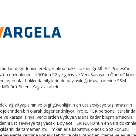
afından değerlendirilerek yer alma hakkı kazandığı MİLAT Projesi’ne
a’da düzenlenen “4.5G’den 5G’ye geçiş ve Yerli Sanayinin Önemi” konu
en aşamalar hakkında bilgilerin de paylaşıldığı imza törenine SSM
 Müdürü Bülent Kaytaz katıldı.
aki ağ altyapısının ve bilgi güvenliğinin en üst seviyeye taşınmasının
lerinden biri olarak değerlendiriliyor.
Proje, TSK personeli tarafında
ete ve karasal sinyal vericilerden uyduya varana kadar bilişim amacıyla
klerini üst seviyeye taşıyacak. Böylece TSK NATO’nun en yeni doktrinle
açıklarını da tamamen milli imkanlarla kapatmış olacak. Söz konusu
bekelerde kendine yönelik tehdit ve olası tehditleri izleme ve ağ güven