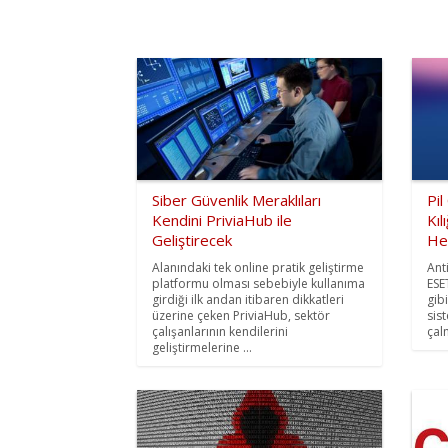
Siber Güvenlik Meraklıları
Pil
Kendini PriviaHub ile
Kıl
Geliştirecek
He
Alanındaki tek online pratik geliştirme
Ant
platformu olması sebebiyle kullanıma
ESE
girdiği ilk andan itibaren dikkatleri
gib
üzerine çeken PriviaHub, sektör
sis
çalışanlarının kendilerini
çal
geliştirmelerine ...