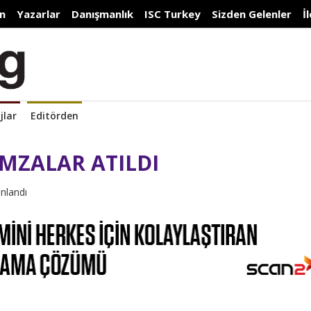
n
Yazarlar
Danışmanlık
ISC Turkey
Sizden Gelenler
İ
jlar
Editörden
İMZALAR ATILDI
ınlandı