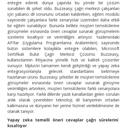
entegre ederek dünya çapında bu yönde bir çözüm
sunabilen ilk şirket oldu. Buzzeasy; çağrı merkezi çalışanları
için yabancı dil sorununu ortadan kaldırırken, eğitim modülü
sayesinde çalışanlara farklı senaryolar üzerinden daha etkili
bir eğitim sunabiliyor. Bununla birlikte müşteri temsilcilerine
görüşmeler esnasında öneri cevaplar sunarak görüşmelerin
sürelerini kısaltıyor ve verimliliğini artırıyor. Yazılımındaki
API’lar (Uygulama Programlama Arabirimleri) sayesinde
bütün sistemlere kolaylıkla entegre olabilen, Microsoft
Sertifikalı Bulut Çagrı Merkezi Çözümü Buzzeasy,
kullanıcılarının ihtiyacına yönelik hızlı ve kaliteli çözümler
sunuyor. Mplus’ın tamamen kendi geliştirdiği ve yapay zeka
entegrasyonlarıyla gelecek standartlarını belirmeye
hazırlanan ürünü Buzzeasy; şirketler ile müşteri temsilcilerine
görüşmeler esnasında öneri cevaplar sunarak görüşme
verimliliğini artırırken, müşteri temsilcilerini farklı senaryolara
karşı hazırlıyor. Farklı dillerde yazılı kanallardan gelen soruları
anlık olarak çevirebilen teknoloji; dil bariyerinin ortadan
kalkmasına ve dünyanın her yerine hizmet verilebilmesine de
olanak tanıyor.
Yapay zeka temelli öneri cevaplar çağrı sürelerini
kısaltıyor