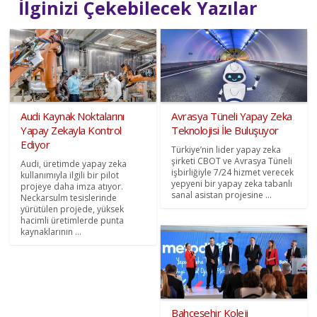
İlginizi Çekebilecek Yazılar
Audi Kaynak Noktalarını
Avrasya Tüneli Yapay Zeka
Yapay Zekayla Kontrol
Teknolojisi İle Buluşuyor
Ediyor
Türkiye’nin lider yapay zeka
şirketi CBOT ve Avrasya Tüneli
Audi, üretimde yapay zeka
işbirliğiyle 7/24 hizmet verecek
kullanımıyla ilgili bir pilot
yepyeni bir yapay zeka tabanlı
projeye daha imza atıyor.
sanal asistan projesine ...
Neckarsulm tesislerinde
yürütülen projede, yüksek
hacimli üretimlerde punta
kaynaklarının ...
Bahçeşehir Koleji