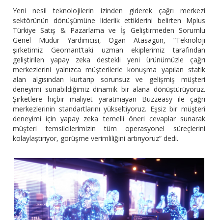
Yeni nesil teknolojilerin izinden giderek çağrı merkezi
sektörünün dönüşümüne liderlik ettiklerini belirten Mplus
Türkiye Satış & Pazarlama ve İş Geliştirmeden Sorumlu
Genel Müdür Yardımcısı, Ogan Atasagun, “Teknoloji
şirketimiz Geomant’taki uzman ekiplerimiz tarafından
geliştirilen yapay zeka destekli yeni ürünümüzle çağrı
merkezlerini yalnızca müşterilerle konuşma yapılan statik
alan algısından kurtarıp sorunsuz ve gelişmiş müşteri
deneyimi sunabildiğimiz dinamik bir alana dönüştürüyoruz.
Şirketlere hiçbir maliyet yaratmayan Buzzeasy ile çağrı
merkezlerinin standartlarını yükseltiyoruz. Eşsiz bir müşteri
deneyimi için yapay zeka temelli öneri cevaplar sunarak
müşteri temsilcilerimizin tüm operasyonel süreçlerini
kolaylaştırıyor, görüşme verimliliğini artırıyoruz” dedi.