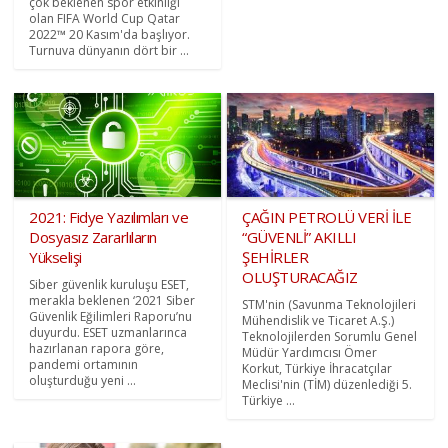
çok beklenen spor etkinliği
olan FIFA World Cup Qatar
2022™ 20 Kasım'da başlıyor.
Turnuva dünyanın dört bir ...
2021: Fidye Yazılımları ve
ÇAĞIN PETROLÜ VERİ İLE
Dosyasız Zararlıların
“GÜVENLİ” AKILLI
Yükselişi
ŞEHİRLER
OLUŞTURACAĞIZ
Siber güvenlik kuruluşu ESET,
merakla beklenen ‘2021 Siber
STM'nin (Savunma Teknolojileri
Güvenlik Eğilimleri Raporu’nu
Mühendislik ve Ticaret A.Ş.)
duyurdu. ESET uzmanlarınca
Teknolojilerden Sorumlu Genel
hazırlanan rapora göre,
Müdür Yardımcısı Ömer
pandemi ortamının
Korkut, Türkiye İhracatçılar
oluşturduğu yeni ...
Meclisi'nin (TİM) düzenlediği 5.
Türkiye ...