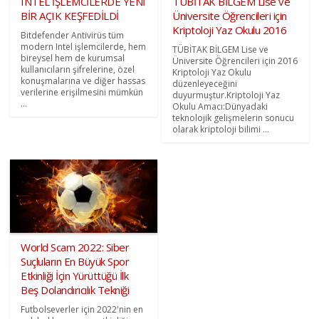
INTEL İŞLEMCİLERDE YENİ
TÜBİTAK BİLGEM Lise ve
BİR AÇIK KEŞFEDİLDİ
Üniversite Öğrencileri için
Kriptoloji Yaz Okulu 2016
Bitdefender Antivirüs tüm
modern Intel işlemcilerde, hem
TÜBİTAK BİLGEM Lise ve
bireysel hem de kurumsal
Üniversite Öğrencileri için 2016
kullanıcıların şifrelerine, özel
Kriptoloji Yaz Okulu
konuşmalarına ve diğer hassas
düzenleyeceğini
verilerine erişilmesini mümkün
duyurmuştur.Kriptoloji Yaz
...
Okulu Amacı:Dünyadaki
teknolojik gelişmelerin sonucu
olarak kriptoloji bilimi ...
World Scam 2022: Siber
Suçluların En Büyük Spor
Etkinliği İçin Yürüttüğü İlk
Beş Dolandırıcılık Tekniği
Futbolseverler için 2022'nin en