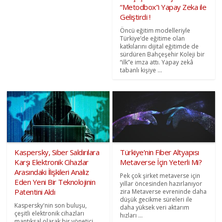
“Metodbox”ı Yapay Zeka ile
Geliştirdi !
Öncü eğitim modelleriyle
Türkiye’de eğitime olan
katkılarını dijital eğitimde de
sürdüren Bahçeşehir Koleji bir
“ilk”e imza attı. Yapay zekâ
tabanlı kişiye ...
Kaspersky, Siber Saldırılara
Türkiye’nin Fiber Altyapısı
Karşı Elektronik Cihazlar
Metaverse İçin Yeterli Mi?
Arasındaki İlişkileri Analiz
Pek çok şirket metaverse için
Eden Yeni Bir Teknolojinin
yıllar öncesinden hazırlanıyor
Patentini Aldı
zira Metaverse evreninde daha
düşük gecikme süreleri ile
Kaspersky'nin son buluşu,
daha yüksek veri aktarım
çeşitli elektronik cihazları
hızları ...
mantıksal olarak bir yönetici