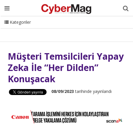
Ana Sayfa
Hakkımızda
Dergi
Editörden
Yazarlar
Danışmanlık
ISC Turkey
Sizden Gelenler
İletişim
Kategoriler
CyberMag Logo
Müşteri Temsilcileri Yapay
Zeka İle “Her Dilden”
Konuşacak
08/09/2023
tarihinde yayınlandı