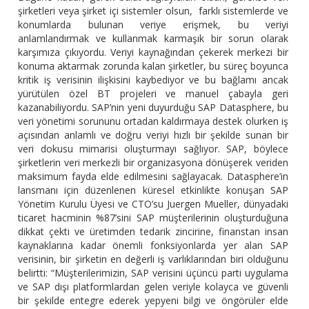
şirketleri veya şirket içi sistemler olsun, farklı sistemlerde ve
konumlarda bulunan veriye erişmek, bu veriyi
anlamlandırmak ve kullanmak karmaşık bir sorun olarak
karşımıza çıkıyordu. Veriyi kaynağından çekerek merkezi bir
konuma aktarmak zorunda kalan şirketler, bu süreç boyunca
kritik iş verisinin ilişkisini kaybediyor ve bu bağlamı ancak
yürütülen özel BT projeleri ve manuel çabayla geri
kazanabiliyordu. SAP’nin yeni duyurduğu SAP Datasphere, bu
veri yönetimi sorununu ortadan kaldırmaya destek olurken iş
açısından anlamlı ve doğru veriyi hızlı bir şekilde sunan bir
veri dokusu mimarisi oluşturmayı sağlıyor. SAP, böylece
şirketlerin veri merkezli bir organizasyona dönüşerek veriden
maksimum fayda elde edilmesini sağlayacak. Datasphere’in
lansmanı için düzenlenen küresel etkinlikte konuşan SAP
Yönetim Kurulu Üyesi ve CTO’su Juergen Mueller, dünyadaki
ticaret hacminin %87’sini SAP müşterilerinin oluşturduğuna
dikkat çekti ve üretimden tedarik zincirine, finanstan insan
kaynaklarına kadar önemli fonksiyonlarda yer alan SAP
verisinin, bir şirketin en değerli iş varlıklarından biri olduğunu
belirtti: “Müşterilerimizin, SAP verisini üçüncü parti uygulama
ve SAP dışı platformlardan gelen veriyle kolayca ve güvenli
bir şekilde entegre ederek yepyeni bilgi ve öngörüler elde