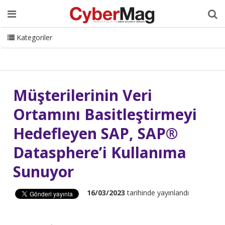
Ana Sayfa
Hakkımızda
Dergi
Editörden
Yazarlar
Danışmanlık
ISC Turkey
Sizden Gelenler
İletişim
Kategoriler
CyberMag Logo
Müşterilerinin Veri
Ortamını Basitleştirmeyi
Hedefleyen SAP, SAP®
Datasphere’i Kullanıma
Sunuyor
16/03/2023
tarihinde yayınlandı