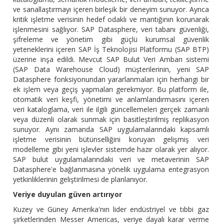
ve sanallaştırmayı içeren birleşik bir deneyim sunuyor. Ayrıca
kritik işletme verisinin hedef odaklı ve mantığının korunarak
işlenmesini sağlıyor. SAP Datasphere, veri tabanı güvenliği,
şifreleme ve yönetim gibi güçlü kurumsal güvenlik
yeteneklerini içeren SAP İş Teknolojisi Platformu (SAP BTP)
üzerine inşa edildi. Mevcut SAP Bulut Veri Ambarı sistemi
(SAP Data Warehouse Cloud) müşterilerinin, yeni SAP
Datasphere fonksiyonundan yararlanmaları için herhangi bir
ek işlem veya geçiş yapmaları gerekmiyor. Bu platform ile,
otomatik veri keşfi, yönetimi ve anlamlandırmasını içeren
veri kataloglama, veri ile ilgili güncellemeleri gerçek zamanlı
veya düzenli olarak sunmak için basitleştirilmiş replikasyon
sunuyor. Aynı zamanda SAP uygulamalarındaki kapsamlı
işletme verisinin bütünselliğini koruyan gelişmiş veri
modelleme gibi yeni işlevler sistemde hazır olarak yer alıyor.
SAP bulut uygulamalarındaki veri ve metaverinin SAP
Datasphere'e bağlanmasına yönelik uygulama entegrasyon
yetkinliklerinin geliştirilmesi de planlanıyor.
Veriye duyulan güven artırıyor
Kuzey ve Güney Amerika'nın lider endüstriyel ve tıbbi gaz
şirketlerinden Messer Americas, veriye dayalı karar verme