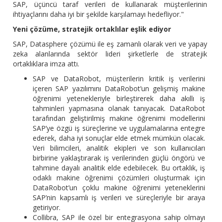
SAP, üçüncü taraf verileri de kullanarak müşterilerinin
ihtiyaçlarını daha iyi bir şekilde karşılamayı hedefliyor."
Yeni çözüme, stratejik ortaklılar eşlik ediyor
SAP, Datasphere çözümü ile eş zamanlı olarak veri ve yapay
zeka alanlarında sektör lideri şirketlerle de stratejik
ortaklıklara imza attı.
SAP ve DataRobot, müşterilerin kritik iş verilerini
içeren SAP yazılımını DataRobot’un gelişmiş makine
öğrenimi yetenekleriyle birleştirerek daha akıllı iş
tahminleri yapmasına olanak tanıyacak. DataRobot
tarafından geliştirilmiş makine öğrenimi modellerini
SAP’ye özgü iş süreçlerine ve uygulamalarına entegre
ederek, daha iyi sonuçlar elde etmek mümkün olacak.
Veri bilimcileri, analitik ekipleri ve son kullanıcıları
birbirine yaklaştırarak iş verilerinden güçlü öngörü ve
tahmine dayalı analitik elde edebilecek. Bu ortaklık, iş
odaklı makine öğrenimi çözümleri oluşturmak için
DataRobot’un çoklu makine öğrenimi yeteneklerini
SAP’nin kapsamlı iş verileri ve süreçleriyle bir araya
getiriyor.
Collibra, SAP ile özel bir entegrasyona sahip olmayı