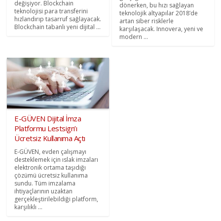
değişiyor. Blockchain
dönerken, bu hızı sağlayan
teknolojisi para transferini
teknolojik altyapılar 2018’de
hızlandırıp tasarruf sağlayacak.
artan siber risklerle
Blockchain tabanlı yeni dijital ...
karşılaşacak. Innovera, yeni ve
modern ...
E-GÜVEN Dijital İmza
Platformu Lestsign’ı
Ücretsiz Kullanıma Açtı
E-GÜVEN, evden çalışmayı
desteklemek için ıslak imzaları
elektronik ortama taşıdığı
çözümü ücretsiz kullanıma
sundu. Tüm imzalama
ihtiyaçlarının uzaktan
gerçekleştirilebildiği platform,
karşılıklı ...