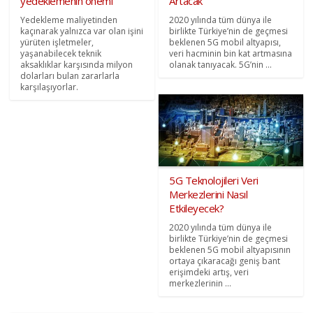
yedeklemenin önemi
Artacak
Yedekleme maliyetinden
2020 yılında tüm dünya ile
kaçınarak yalnızca var olan işini
birlikte Türkiye’nin de geçmesi
yürüten işletmeler,
beklenen 5G mobil altyapısı,
yaşanabilecek teknik
veri hacminin bin kat artmasına
aksaklıklar karşısında milyon
olanak tanıyacak. 5G’nin ...
dolarları bulan zararlarla
karşılaşıyorlar.
5G Teknolojileri Veri
Merkezlerini Nasıl
Etkileyecek?
2020 yılında tüm dünya ile
birlikte Türkiye’nin de geçmesi
beklenen 5G mobil altyapısının
ortaya çıkaracağı geniş bant
erişimdeki artış, veri
merkezlerinin ...