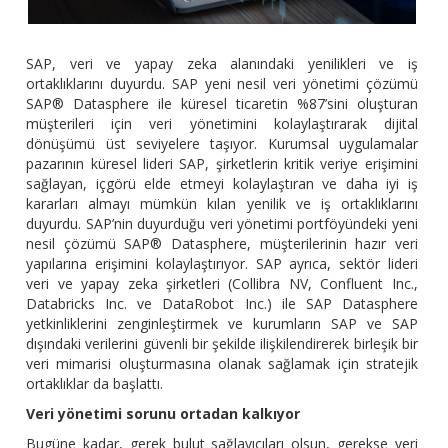
SAP, veri ve yapay zeka alanındaki yenilikleri ve iş
ortaklıklarını duyurdu. SAP yeni nesil veri yönetimi çözümü
SAP® Datasphere ile küresel ticaretin %87’sini oluşturan
müşterileri için veri yönetimini kolaylaştırarak dijital
dönüşümü üst seviyelere taşıyor. Kurumsal uygulamalar
pazarının küresel lideri SAP, şirketlerin kritik veriye erişimini
sağlayan, içgörü elde etmeyi kolaylaştıran ve daha iyi iş
kararları almayı mümkün kılan yenilik ve iş ortaklıklarını
duyurdu. SAP’nin duyurduğu veri yönetimi portföyündeki yeni
nesil çözümü SAP® Datasphere, müşterilerinin hazır veri
yapılarına erişimini kolaylaştırıyor. SAP ayrıca, sektör lideri
veri ve yapay zeka şirketleri (Collibra NV, Confluent Inc.,
Databricks Inc. ve DataRobot Inc.) ile SAP Datasphere
yetkinliklerini zenginleştirmek ve kurumların SAP ve SAP
dışındaki verilerini güvenli bir şekilde ilişkilendirerek birleşik bir
veri mimarisi oluşturmasına olanak sağlamak için stratejik
ortaklıklar da başlattı.
Veri yönetimi sorunu ortadan kalkıyor
Bugüne kadar, gerek bulut sağlayıcıları olsun, gerekse veri