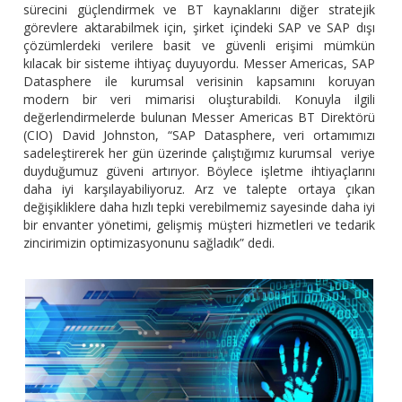
sürecini güçlendirmek ve BT kaynaklarını diğer stratejik
görevlere aktarabilmek için, şirket içindeki SAP ve SAP dışı
çözümlerdeki verilere basit ve güvenli erişimi mümkün
kılacak bir sisteme ihtiyaç duyuyordu. Messer Americas, SAP
Datasphere ile kurumsal verisinin kapsamını koruyan
modern bir veri mimarisi oluşturabildi. Konuyla ilgili
değerlendirmelerde bulunan Messer Americas BT Direktörü
(CIO) David Johnston, “SAP Datasphere, veri ortamımızı
sadeleştirerek her gün üzerinde çalıştığımız kurumsal veriye
duyduğumuz güveni artırıyor. Böylece işletme ihtiyaçlarını
daha iyi karşılayabiliyoruz. Arz ve talepte ortaya çıkan
değişikliklere daha hızlı tepki verebilmemiz sayesinde daha iyi
bir envanter yönetimi, gelişmiş müşteri hizmetleri ve tedarik
zincirimizin optimizasyonunu sağladık” dedi.