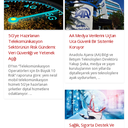
5G’ye Hazırlanan
AA Medya Verilerini Uçtan
Telekomünikasyon
Uca Güvenli Bir Sistemle
Sektörünün Risk Gündemi:
Koruyor
Veri Güvenliği ve Yetenek
Anadolu Ajansı (AA) Bilgi ve
Açığı
İletişim Teknolojileri Direktörü
Yakup Şıvka, medya ve yayın
EY’nin “Telekomünikasyon
kuruluşlarının son yıllarda
Operatörleri için En Büyük 10
dijitalleşerek yeni teknolojilere
Risk” raporuna göre; yeni nesil
ayak uydururken, ...
mobil telekomünikasyon
hizmeti 5G’ye hazırlanan
şirketler dijital hizmetlere
odaklanıyor. ...
Sağlık, Sigorta Destek Ve