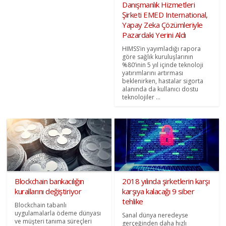
Danışmanlık Hizmetleri
Şirketi EMED International,
Yapay Zeka Çözümleriyle
Pazardaki Yerini Aldı
HIMSS’in yayımladığı rapora
göre sağlık kuruluşlarının
%80’inin 5 yıl içinde teknoloji
yatırımlarını artırması
beklenirken, hastalar sigorta
alanında da kullanıcı dostu
teknolojiler ...
Blockchain bankacılığın
2018 yılında şirketlerin karşı
kurallarını değiştiriyor
karşıya kalacağı 9 siber
tehlike
Blockchain tabanlı
uygulamalarla ödeme dünyası
Sanal dünya neredeyse
ve müşteri tanıma süreçleri
gerçeğinden daha hızlı