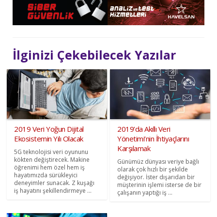
İlginizi Çekebilecek Yazılar
2019 Veri Yoğun Dijital
2019’da Akıllı Veri
Ekosistemin Yılı Olacak
Yönetimi’nin İhtiyaçlarını
Karşılamak
5G teknolojisi veri oyununu
kökten değiştirecek. Makine
Günümüz dünyası veriye bağlı
öğrenimi hem özel hem iş
olarak çok hızlı bir şekilde
hayatımızda sürükleyici
değişiyor. İster dışarıdan bir
deneyimler sunacak. Z kuşağı
müşterinin işlemi isterse de bir
iş hayatını şekillendirmeye ...
çalışanın yaptığı iş ...