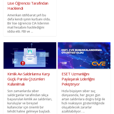
Lise Öğrencisi Tarafından
Hacklendi
Amerikan istihbarat şefi bu
defa kendi işinin kurbanı oldu.
Bir lise öğrencisi CIA liderinin
mail hesabını hacklediğini
iddia etti. FBI ve ...
Kimlik Avı Saldırılarına Karşı
ESET Uzmanlığını
Güçlü Parola Çözümleri
Paylaşarak Liderliğini
Kullanılmalı
Pekiştiriyor
Son zamanlarda siber
Hızla büyüyen siber suç
saldırganlar tarafından sıkça
dünyasında, her geçen gün
başvurulan kimlik avı saldırıları,
artan saldırılara doğru bilgi ile
kuruluşlar ve bireysel
hızlı reaksiyon gösterildiğinde
kullanıcılar için önemli bir
oluşabilecek zararlar
tehdit haline gelmeye başladı.
azaltılabiliyor. ...