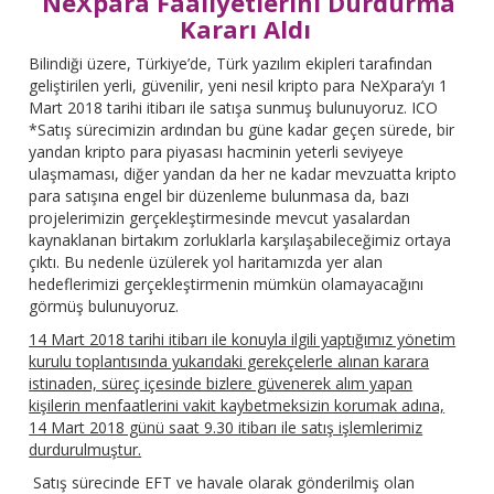
NeXpara Faaliyetlerini Durdurma
Kararı Aldı
Bilindiği üzere, Türkiye’de, Türk yazılım ekipleri tarafından
geliştirilen yerli, güvenilir, yeni nesil kripto para NeXpara’yı 1
Mart 2018 tarihi itibarı ile satışa sunmuş bulunuyoruz. ICO
*Satış sürecimizin ardından bu güne kadar geçen sürede, bir
yandan kripto para piyasası hacminin yeterli seviyeye
ulaşmaması, diğer yandan da her ne kadar mevzuatta kripto
para satışına engel bir düzenleme bulunmasa da, bazı
projelerimizin gerçekleştirmesinde mevcut yasalardan
kaynaklanan birtakım zorluklarla karşılaşabileceğimiz ortaya
çıktı. Bu nedenle üzülerek yol haritamızda yer alan
hedeflerimizi gerçekleştirmenin mümkün olamayacağını
görmüş bulunuyoruz.
14 Mart 2018 tarihi itibarı ile konuyla ilgili yaptığımız yönetim
kurulu toplantısında yukarıdaki gerekçelerle alınan karara
istinaden, süreç içesinde bizlere güvenerek alım yapan
kişilerin menfaatlerini vakit kaybetmeksizin korumak adına,
14 Mart 2018 günü saat 9.30 itibarı ile satış işlemlerimiz
durdurulmuştur.
Satış sürecinde EFT ve havale olarak gönderilmiş olan