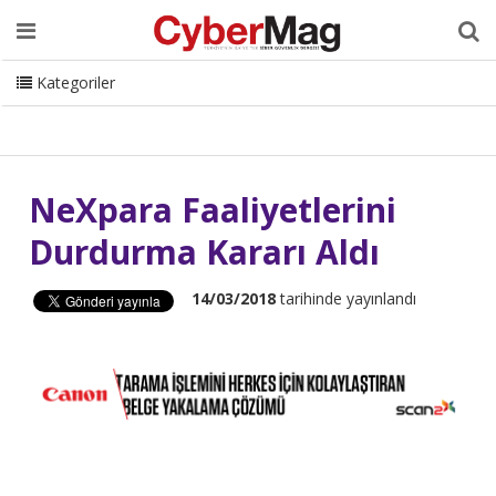
Ana Sayfa
Hakkımızda
Dergi
Editörden
Yazarlar
Danışmanlık
ISC Turkey
Sizden Gelenler
İletişim
Kategoriler
CyberMag Logo
NeXpara Faaliyetlerini
Durdurma Kararı Aldı
14/03/2018
tarihinde yayınlandı