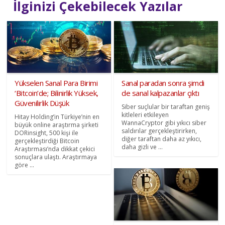
İlginizi Çekebilecek Yazılar
Yükselen Sanal Para Birimi
Sanal paradan sonra şimdi
‘Bitcoin’de; Bilinirlik Yüksek,
de sanal kalpazanlar çıktı
Güvenilirlik Düşük
Siber suçlular bir taraftan geniş
kitleleri etkileyen
Hitay Holding’in Türkiye’nin en
WannaCryptor gibi yıkıcı siber
büyük online araştırma şirketi
saldırılar gerçekleştirirken,
DORinsight, 500 kişi ile
diğer taraftan daha az yıkıcı,
gerçekleştirdiği Bitcoin
daha gizli ve ...
Araştırması’nda dikkat çekici
sonuçlara ulaştı. Araştırmaya
göre ...