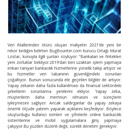
Veri ihlallerinden ötürü oluşan maliyetin 2021’de yeni bir
rekor kırdığını belirten BugBounter.com Kurucu Ortağı Murat
Lostar, konuyla ilgili şunları söylüyor: “Bankaları ve fintekleri
yeni zorluklar bekliyor.2019’dan beri uzaktan işlem yapmaya
imkan tanıyan bankacılık hizmetlerine yönelik talep artıyor ve
bu hizmetler veri tabanının güvenliğindeki sorunları
çoğaltıyor. Bunun sonucunda ele geçirilen bilgiler de artıyor.
Yapay zekanın daha fazla kullanılması da finansal sektördeki
şirketlerin sorunlarına yenilerini ekliyor. Yapay zeka,
müşterilerin daha memnun olmasını ve süreçlerin
iyileşmesini sağlıyor. Ancak saldırganlar da yapay zekaya
önemli ölçüde yatırım yaparak açıklarını keşfediyor. Böylece
oluşturduğu kullanıcı isimleri ve şifrelerle online bankacılık
sistemlerine ve mobil uygulamalara giriş yapmaya
çalışıyor.Bu yüzden düzenli değil, sürekli denetim gerekiyor.