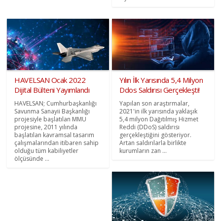
HAVELSAN Ocak 2022
Yılın İlk Yarısında 5,4 Milyon
Dijital Bülteni Yayımlandı
Ddos Saldırısı Gerçekleşti!
HAVELSAN; Cumhurbaşkanlığı
Yapılan son araştırmalar,
Savunma Sanayii Başkanlığı
2021'in ilk yarısında yaklaşık
projesiyle başlatılan MMU
5,4 milyon Dağıtılmış Hizmet
projesine, 2011 yılında
Reddi (DDoS) saldırısı
başlatılan kavramsal tasarım
gerçekleştiğini gösteriyor.
çalışmalarından itibaren sahip
Artan saldırılarla birlikte
olduğu tüm kabiliyetler
kurumların zan ...
ölçüsünde ...