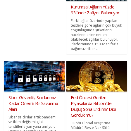
Kurumsal Ağların Yüzde
93’ünde Zafiyet Bulunuyor
Farklı ağlar üzerinde yapılan
testlere göre ağların çok büyük
çoğunluğunda şirketlerin
hacklenmesine neden
olabilecek açıklar bulunuyor.
Platformunda 1500’den fazla
bağımsız siber ...
Siber Güvenlik, Sınırlarımız
Fed Öncesi Gerilen
Kadar Önemli Bir Savunma
Piyasalarda Bitcoin’de
Alanı
Düşüş Sona Erdi mi? Dibi
Gördük mü?
Siber saldırılar artık pandemi
ve iklim değişimi gibi
Huobi Global Araştırma
tehditlerle yan yana anılıyor.
Müdürü Beste Naz Süllü