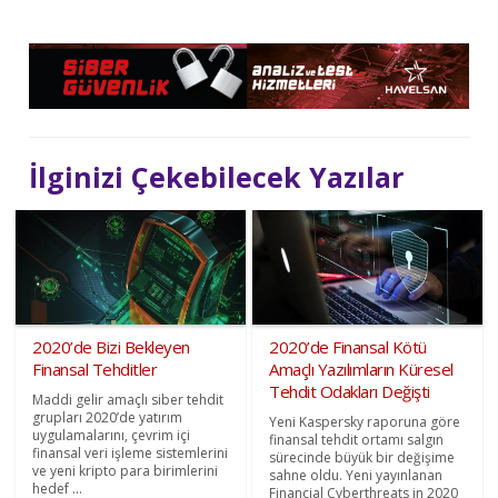
İlginizi Çekebilecek Yazılar
2020’de Bizi Bekleyen
2020’de Finansal Kötü
Finansal Tehditler
Amaçlı Yazılımların Küresel
Tehdit Odakları Değişti
Maddi gelir amaçlı siber tehdit
grupları 2020’de yatırım
Yeni Kaspersky raporuna göre
uygulamalarını, çevrim içi
finansal tehdit ortamı salgın
finansal veri işleme sistemlerini
sürecinde büyük bir değişime
ve yeni kripto para birimlerini
sahne oldu. Yeni yayınlanan
hedef ...
Financial Cyberthreats in 2020