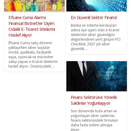
Efsane Cuma Alarmı:
En Güvenli Sektör Finans!
Finansal Botnet’ler Giyim
Banka ve ödeme kuruluşları
Odaklı E-Ticaret Sitelerini
adına üye işyeri olan e-ticaret
Hedef Alıyor
sitelerinin siber güvenliğini
değerlendiren yerli girişim PCI
Efsane Cuma satış dönemi
Checklist, 2021 yılı siber
yaklaşırken siber suçlular
güvenlik ...
moda, ayakkabı, hediyelik
eşya, oyuncak ve mücevher
satışı yapan e-ticaret sitelerini
hedef alıyor. Önümüzdeki ...
Finans Sektörüne Yönelik
Saldırılar Yoğunlaşıyor
Son dönemde hızla artan ve
yoğunlaşan siber saldırılar,
finans sektöründeki firmaları
daha fazla önlem almaya
itiyor.