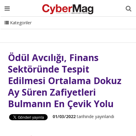
Ana Sayfa
Hakkımızda
Dergi
Editörden
Yazarlar
Danışmanlık
ISC Turkey
Sizden Gelenler
İletişim
Kategoriler
CyberMag Logo
Ödül Avcılığı, Finans
Sektöründe Tespit
Edilmesi Ortalama Dokuz
Ay Süren Zafiyetleri
Bulmanın En Çevik Yolu
01/03/2022
tarihinde yayınlandı