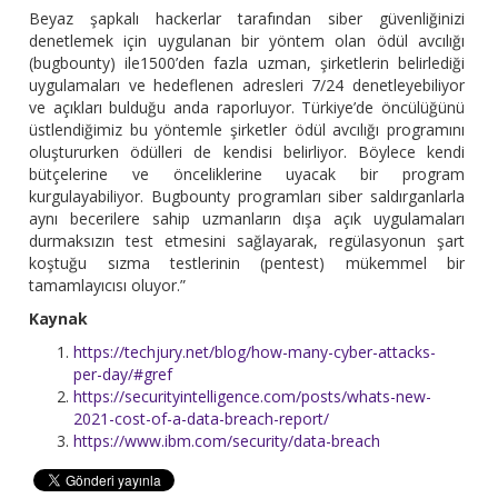
Beyaz şapkalı hackerlar tarafından siber güvenliğinizi
denetlemek için uygulanan bir yöntem olan ödül avcılığı
(bugbounty) ile1500’den fazla uzman, şirketlerin belirlediği
uygulamaları ve hedeflenen adresleri 7/24 denetleyebiliyor
ve açıkları bulduğu anda raporluyor. Türkiye’de öncülüğünü
üstlendiğimiz bu yöntemle şirketler ödül avcılığı programını
oluştururken ödülleri de kendisi belirliyor. Böylece kendi
bütçelerine ve önceliklerine uyacak bir program
kurgulayabiliyor. Bugbounty programları siber saldırganlarla
aynı becerilere sahip uzmanların dışa açık uygulamaları
durmaksızın test etmesini sağlayarak, regülasyonun şart
koştuğu sızma testlerinin (pentest) mükemmel bir
tamamlayıcısı oluyor.”
Kaynak
https://techjury.net/blog/how-many-cyber-attacks-
per-day/#gref
https://securityintelligence.com/posts/whats-new-
2021-cost-of-a-data-breach-report/
https://www.ibm.com/security/data-breach