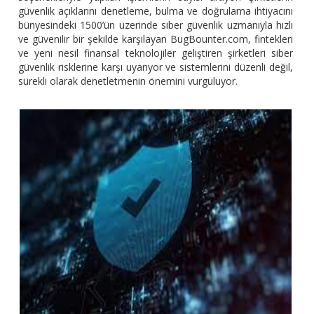
güvenlik açıklarını denetleme, bulma ve doğrulama ihtiyacını
bünyesindeki 1500’ün üzerinde siber güvenlik uzmanıyla hızlı
ve güvenilir bir şekilde karşılayan BugBounter.com, fintekleri
ve yeni nesil finansal teknolojiler geliştiren şirketleri siber
güvenlik risklerine karşı uyarıyor ve sistemlerini düzenli değil,
sürekli olarak denetletmenin önemini vurguluyor.