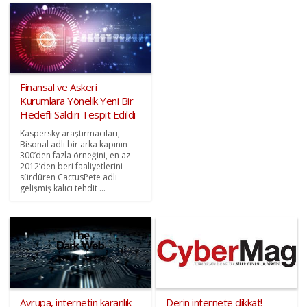
Finansal ve Askeri
Kurumlara Yönelik Yeni Bir
Hedefli Saldırı Tespit Edildi
Kaspersky araştırmacıları,
Bisonal adlı bir arka kapının
300’den fazla örneğini, en az
2012’den beri faaliyetlerini
sürdüren CactusPete adlı
gelişmiş kalıcı tehdit ...
Avrupa, internetin karanlık
Derin internete dikkat!