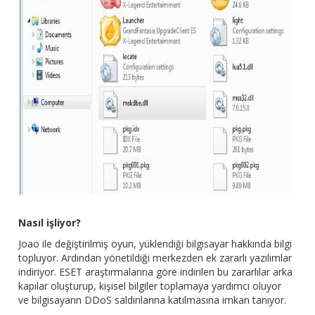
Nasıl işliyor?
Joao ile değiştirilmiş oyun, yüklendiği bilgisayar hakkında bilgi
topluyor. Ardından yönetildiği merkezden ek zararlı yazılımlar
indiriyor. ESET araştırmalarına göre indirilen bu zararlılar arka
kapılar oluşturup, kişisel bilgiler toplamaya yardımcı oluyor
ve bilgisayarın DDoS saldırılarına katılmasına imkan tanıyor.