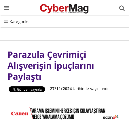
Ana Sayfa
Hakkımızda
Dergi
Editörden
Yazarlar
Danışmanlık
ISC Turkey
Sizden Gelenler
İletişim
Kategoriler
CyberMag Logo
Parazula Çevrimiçi
Alışverişin İpuçlarını
Paylaştı
27/11/2024
tarihinde yayınlandı