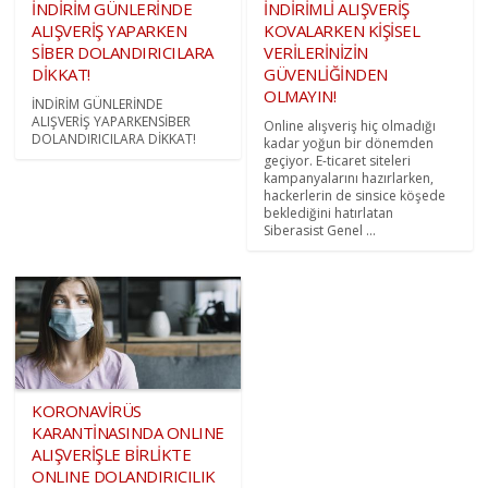
İNDİRİM GÜNLERİNDE
İNDİRİMLİ ALIŞVERİŞ
ALIŞVERİŞ YAPARKEN
KOVALARKEN KİŞİSEL
SİBER DOLANDIRICILARA
VERİLERİNİZİN
DİKKAT!
GÜVENLİĞİNDEN
OLMAYIN!
İNDİRİM GÜNLERİNDE
ALIŞVERİŞ YAPARKENSİBER
Online alışveriş hiç olmadığı
DOLANDIRICILARA DİKKAT!
kadar yoğun bir dönemden
geçiyor. E-ticaret siteleri
kampanyalarını hazırlarken,
hackerlerin de sinsice köşede
beklediğini hatırlatan
Siberasist Genel ...
KORONAVİRÜS
KARANTİNASINDA ONLINE
ALIŞVERİŞLE BİRLİKTE
ONLINE DOLANDIRICILIK