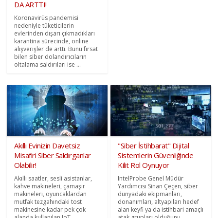
DA ARTTI!
Koronavirüs pandemisi
nedeniyle tüketicilerin
evlerinden dışarı çıkmadıkları
karantina sürecinde, online
alışverişler de arttı. Bunu fırsat
bilen siber dolandırıcıların
oltalama saldırıları ise ...
Akıllı Evinizin Davetsiz
"Siber İstihbarat" Dijital
Misafiri Siber Saldırganlar
Sistemlerin Güvenliğinde
Olabilir!
Kilit Rol Oynuyor
Akıllı saatler, sesli asistanlar,
IntelProbe Genel Müdür
kahve makineleri, çamaşır
Yardımcısı Sinan Çeçen, siber
makineleri, oyuncaklardan
dünyadaki ekipmanları,
mutfak tezgahındaki tost
donanımları, altyapıları hedef
makinesine kadar pek çok
alan keyfi ya da istihbari amaçlı
alanda kullanılan IoT
atak grupları olduğunu ...