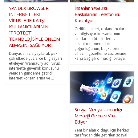
YANDEX BROWSER
İnsanların %82’si
İNTERNETTEKİ
Başkalarının Telefonunu
VİRÜSLERE KARŞI
Kurcalıyor
KULLANICILARININ
Gizlilik ihlalleri, dolandırıcıların
“PROTECT”
ve bilgisayar korsanlarının
TEKNOLOJİSİYLE ÖNLEM
sınırlarının ötesindedir.
İnsanların önemli bir
ALMASINI SAĞLIYOR
çoğunluğunun, başka birinin
Dünyada hızla yayılarak pek
cihazını gözetleme cazibesine
çok ülkede yüzlerce bilgisayarı
karşı bağışık olmadığı ortaya ...
etkileyen WannaCry adlı virüs,
internette güvenlik konusunu
yeniden gündeme getirdi.
İnternet korsanlarına ve ...
Sosyal Medya Uzmanlığı
Mesleği Gelecek Vaat
Ediyor
Yeni bir alan olduğu için herkes
tarafından dile getirilen sosyal