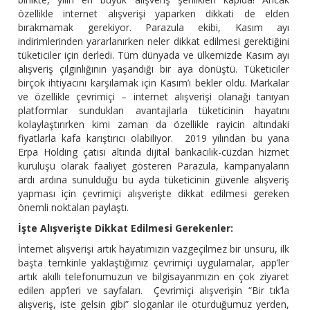
özellikle internet alışverişi yaparken dikkati de elden
bırakmamak gerekiyor. Parazula ekibi, Kasım ayı
indirimlerinden yararlanırken neler dikkat edilmesi gerektiğini
tüketiciler için derledi. Tüm dünyada ve ülkemizde Kasım ayı
alışveriş çılgınlığının yaşandığı bir aya dönüştü. Tüketiciler
birçok ihtiyacını karşılamak için Kasım’ı bekler oldu.
Markalar
ve özellikle çevrimiçi – internet alışverişi olanağı tanıyan
platformlar sundukları avantajlarla tüketicinin hayatını
kolaylaştırırken kimi zaman da özellikle rayicin altındaki
fiyatlarla kafa karıştırıcı olabiliyor. 2019 yılından bu yana
Erpa Holding çatısı altında dijital bankacılık-cüzdan hizmet
kuruluşu olarak faaliyet gösteren Parazula, kampanyaların
ardı ardına sunulduğu bu ayda tüketicinin güvenle alışveriş
yapması için çevrimiçi alışverişte dikkat edilmesi gereken
önemli noktaları paylaştı.
İşte Alışverişte Dikkat Edilmesi Gerekenler:
İnternet alışverişi artık hayatımızın vazgeçilmez bir unsuru, ilk
başta temkinle yaklaştığımız çevrimiçi uygulamalar, app’ler
artık akıllı telefonumuzun ve bilgisayarımızın en çok ziyaret
edilen app’leri ve sayfaları. Çevrimiçi alışverişin “Bir tık’la
alışveriş, iste gelsin gibi” sloganlar ile oturduğumuz yerden,