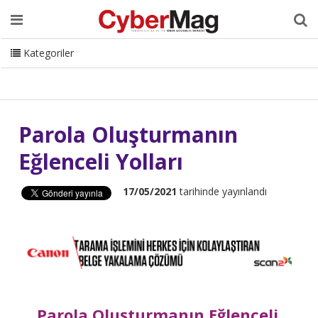
Ana Sayfa
Hakkımızda
Dergi
Editörden
Yazarlar
Danışmanlık
ISC Turkey
Sizden Gelenler
İletişim
Kategoriler
CyberMag Logo
Parola Oluşturmanın
Eğlenceli Yolları
17/05/2021
tarihinde yayınlandı
Parola Oluşturmanın Eğlenceli