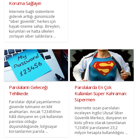
Koruma Sağlayın
İnternete bağlı sistemlerin
giderek arttığı günümüzde
“siber güvenlik”, herkes için
hayati öneme sahip. Bireyleri,
kurumları ve hatta ülkeleri
zorlayan siber saldırılara ...
Parolaların Geleceği
Parolalarda En Çok
Tehlikede
Kullanılan Süper Kahraman:
Süpermen
Parolalar dijital yaşamlarımızı
güvende tutmanın en kilit
İnternette sızan parolaları
anahtarları. Ancak ‘123456‘nın
inceleyen İngiliz Ulusal Siber
hâlâ dünyanın en çok kullanılan
Güvenlik Merkezi, dünyanın en
parolası olduğu
kötü şifresi olarak tanımlanan
düşünüldüğünde, bilgisayar
‘123456’ parolasının 23,2
korsanlarının parola ...
milyon hesapta kullanıldığını ...