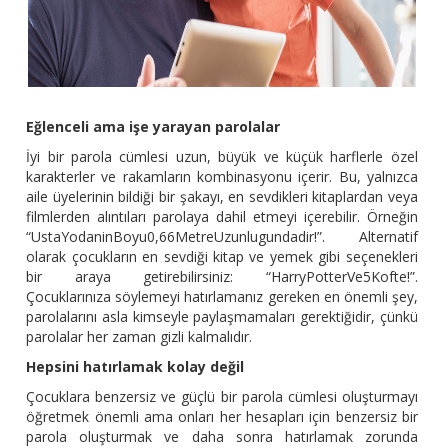
Eğlenceli ama işe yarayan parolalar
İyi bir parola cümlesi uzun, büyük ve küçük harflerle özel
karakterler ve rakamların kombinasyonu içerir. Bu, yalnızca
aile üyelerinin bildiği bir şakayı, en sevdikleri kitaplardan veya
filmlerden alıntıları parolaya dahil etmeyi içerebilir. Örneğin
“UstaYodaninBoyu0,66MetreUzunlugundadir!”. Alternatif
olarak çocukların en sevdiği kitap ve yemek gibi seçenekleri
bir araya getirebilirsiniz: “HarryPotterVe5Kofte!”.
Çocuklarınıza söylemeyi hatırlamanız gereken en önemli şey,
parolalarını asla kimseyle paylaşmamaları gerektiğidir, çünkü
parolalar her zaman gizli kalmalıdır.
Hepsini hatırlamak kolay değil
Çocuklara benzersiz ve güçlü bir parola cümlesi oluşturmayı
öğretmek önemli ama onları her hesapları için benzersiz bir
parola oluşturmak ve daha sonra hatırlamak zorunda