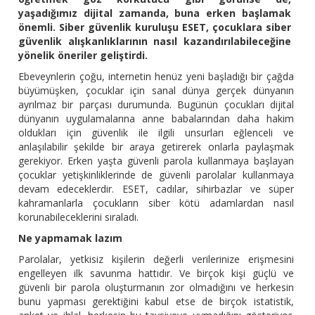
yaşadığımız dijital zamanda, buna erken başlamak
önemli. Siber güvenlik kuruluşu ESET, çocuklara siber
güvenlik alışkanlıklarının nasıl kazandırılabileceğine
yönelik öneriler geliştirdi.
Ebeveynlerin çoğu, internetin henüz yeni başladığı bir çağda
büyümüşken, çocuklar için sanal dünya gerçek dünyanın
ayrılmaz bir parçası durumunda. Bugünün çocukları dijital
dünyanın uygulamalarına anne babalarından daha hakim
oldukları için güvenlik ile ilgili unsurları eğlenceli ve
anlaşılabilir şekilde bir araya getirerek onlarla paylaşmak
gerekiyor. Erken yaşta güvenli parola kullanmaya başlayan
çocuklar yetişkinliklerinde de güvenli parolalar kullanmaya
devam edeceklerdir. ESET, cadılar, sihirbazlar ve süper
kahramanlarla çocukların siber kötü adamlardan nasıl
korunabileceklerini sıraladı.
Ne yapmamak lazım
Parolalar, yetkisiz kişilerin değerli verilerinize erişmesini
engelleyen ilk savunma hattıdır. Ve birçok kişi güçlü ve
güvenli bir parola oluşturmanın zor olmadığını ve herkesin
bunu yapması gerektiğini kabul etse de birçok istatistik,