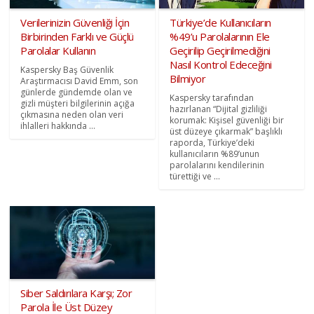
Verilerinizin Güvenliği İçin
Türkiye’de Kullanıcıların
Birbirinden Farklı ve Güçlü
%49’u Parolalarının Ele
Parolalar Kullanın
Geçirilip Geçirilmediğini
Nasıl Kontrol Edeceğini
Kaspersky Baş Güvenlik
Bilmiyor
Araştırmacısı David Emm, son
günlerde gündemde olan ve
Kaspersky tarafından
gizli müşteri bilgilerinin açığa
hazırlanan “Dijital gizliliği
çıkmasına neden olan veri
korumak: Kişisel güvenliği bir
ihlalleri hakkında ...
üst düzeye çıkarmak” başlıklı
raporda, Türkiye’deki
kullanıcıların %89’unun
parolalarını kendilerinin
türettiği ve ...
Siber Saldırılara Karşı; Zor
Parola İle Üst Düzey