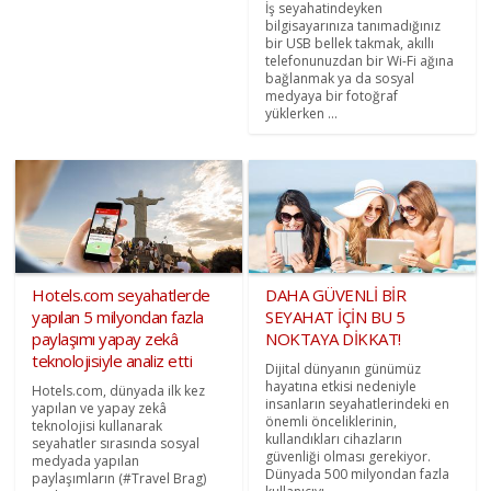
İş seyahatindeyken
bilgisayarınıza tanımadığınız
bir USB bellek takmak, akıllı
telefonunuzdan bir Wi-Fi ağına
bağlanmak ya da sosyal
medyaya bir fotoğraf
yüklerken ...
Hotels.com seyahatlerde
DAHA GÜVENLİ BİR
yapılan 5 milyondan fazla
SEYAHAT İÇİN BU 5
paylaşımı yapay zekâ
NOKTAYA DİKKAT!
teknolojisiyle analiz etti
Dijital dünyanın günümüz
hayatına etkisi nedeniyle
Hotels.com, dünyada ilk kez
insanların seyahatlerindeki en
yapılan ve yapay zekâ
önemli önceliklerinin,
teknolojisi kullanarak
kullandıkları cihazların
seyahatler sırasında sosyal
güvenliği olması gerekiyor.
medyada yapılan
Dünyada 500 milyondan fazla
paylaşımların (#Travel Brag)