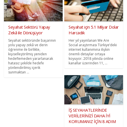
Seyahat Sektörü Yapay
Seyahat için 5.1 Milyar Dolar
Zekâ ile Dönüşüyor
Harcadık
Seyahat sektöründe başarının
Her yıl yayınlanan We Are
yolu yapay zekâ ve derin
Social araştırması Türkiye’deki
öğrenme ile birlikte,
internet kullanımına ilişkin
kişiselleştirilmiş yeniden
önemli detaylar ortaya
hedeflemeden yararlanarak
koyuyor. 2018 yılında online
hatasız şekilde hedefe
kanallar üzerinden 11, ...
yönlendirilmiş içerik
sunmaktan ...
İŞ SEYAHATLERİNDE
VERİLERİNİZİ DAHA İYİ
KORUMANIZ İÇİN 8 ADIM