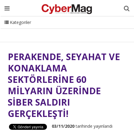
Ana Sayfa
Hakkımızda
Dergi
Editörden
Yazarlar
Danışmanlık
ISC Turkey
Sizden Gelenler
İletişim
Kategoriler
CyberMag Logo
PERAKENDE, SEYAHAT VE
KONAKLAMA
SEKTÖRLERİNE 60
MİLYARIN ÜZERİNDE
SİBER SALDIRI
GERÇEKLEŞTİ!
03/11/2020
tarihinde yayınlandı