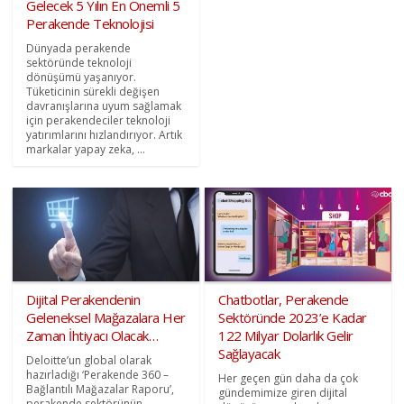
Gelecek 5 Yılın En Önemli 5
Perakende Teknolojisi
Dünyada perakende
sektöründe teknoloji
dönüşümü yaşanıyor.
Tüketicinin sürekli değişen
davranışlarına uyum sağlamak
için perakendeciler teknoloji
yatırımlarını hızlandırıyor. Artık
markalar yapay zeka, ...
Dijital Perakendenin
Chatbotlar, Perakende
Geleneksel Mağazalara Her
Sektöründe 2023’e Kadar
Zaman İhtiyacı Olacak…
122 Milyar Dolarlık Gelir
Sağlayacak
Deloitte’un global olarak
hazırladığı ‘Perakende 360 –
Her geçen gün daha da çok
Bağlantılı Mağazalar Raporu’,
gündemimize giren dijital
perakende sektörünün