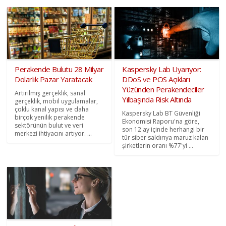
Perakende Bulutu 28 Milyar
Kaspersky Lab Uyarıyor:
Dolarlık Pazar Yaratacak
DDoS ve POS Açıkları
Yüzünden Perakendeciler
Artırılmış gerçeklik, sanal
Yılbaşında Risk Altında
gerçeklik, mobil uygulamalar,
çoklu kanal yapısı ve daha
Kaspersky Lab BT Güvenliği
birçok yenilik perakende
Ekonomisi Raporu'na göre,
sektörünün bulut ve veri
son 12 ay içinde herhangi bir
merkezi ihtiyacını artıyor. ...
tür siber saldırıya maruz kalan
şirketlerin oranı %77'yi ...