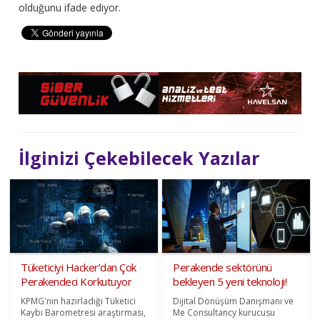
olduğunu ifade ediyor.
İlginizi Çekebilecek Yazılar
Tüketiciyi Hacker’dan Çok
Perakende sektörünü
Perakendeci Korkutuyor
bekleyen 5 yeni teknoloji!
KPMG'nin hazırladığı Tüketici
Dijital Dönüşüm Danışmanı ve
Kaybı Barometresi araştırması,
Me Consultancy kurucusu