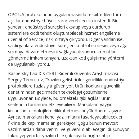
OPC UA protokolünün uygulanmasında tespit edilen tüm
açıklar endüstriye büyük zarar verebilecek cinstendi. Bir
yandan, endüstriyel süreçleri aksatıp veya durdurup
sistemlere ciddi tehdit oluşturabilecek hizmet engelleme
(Denial of Service) riski ortaya çıkıyordu. Diğer yandan ise,
saldırganlara endüstriyel süreçleri kontrol etmesini veya ağa
sızmaya devam etmesini sağlayacak sunucu komutları
gönderme imkanı tanıyan, uzaktan kod çalıştırma yöntemi
de uygulanabiliyordu.
Kaspersky Lab ICS CERT Kıdemli Güvenlik Araştırmacısı
Sergey Temnikov, “Yazılım geliştiriciler genellikle endüstriyel
protokollere fazlasıyla güveniyor. Ürün kodlarını güvenlik
denetiminden geçirmeden teknolojiyi çözümlerine
uyguluyorlar. Böylece, bu örnekteki gibi açıklar ürün
serilerinin tamamını etkileyebiliyor. Markaların yaygın
kullanılan teknolojilere dikkat etmesi büyük önem taşıyor.
Ayrıca, markaların kendi yazılımlarını tasarlayacabilecekleri
fikrine de kapılmamaları gerekiyor. Çoğu bunun mevcut
yazılımlardan daha verimli ve güvenli olabileceğini düşünüyor
fakat yepyeni bir yazılım bile çok sayıda açığa sahip