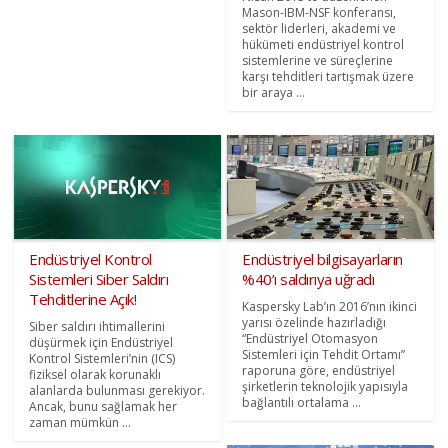
Mason-IBM-NSF konferansı,
sektör liderleri, akademi ve
hükümeti endüstriyel kontrol
sistemlerine ve süreçlerine
karşı tehditleri tartışmak üzere
bir araya ...
Endüstriyel Kontrol
Endüstriyel bilgisayarların
Sistemleri Siber Saldırı
%40’ı saldırıya uğradı
Tehditlerine Açık!
Kaspersky Lab’ın 2016’nın ikinci
yarısı özelinde hazırladığı
Siber saldırı ihtimallerini
“Endüstriyel Otomasyon
düşürmek için Endüstriyel
Sistemleri için Tehdit Ortamı”
Kontrol Sistemleri’nin (ICS)
raporuna göre, endüstriyel
fiziksel olarak korunaklı
şirketlerin teknolojik yapısıyla
alanlarda bulunması gerekiyor.
bağlantılı ortalama ...
Ancak, bunu sağlamak her
zaman mümkün ...