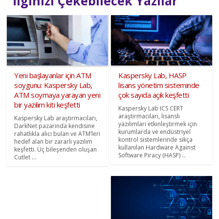
İlginizi Çekebilecek Yazılar
Yeni başlayanlar için ATM
Kaspersky Lab, HASP
soygunu: Kaspersky Lab,
lisans yönetim sisteminde
ATM soymaya yarayan yeni
çok sayıda açık keşfetti
bir yazılım kiti keşfetti
Kaspersky Lab ICS CERT
araştırmacıları, lisanslı
Kaspersky Lab araştırmacıları,
yazılımları etkinleştirmek için
DarkNet pazarında kendisine
kurumlarda ve endüstriyel
rahatlıkla alıcı bulan ve ATM’leri
kontrol sistemlerinde sıkça
hedef alan bir zararlı yazılım
kullanılan Hardware Against
keşfetti. Üç bileşenden oluşan
Software Piracy (HASP) ...
Cutlet ...