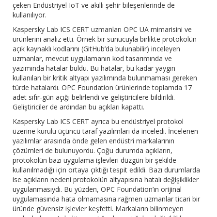
çeken Endüstriyel IoT ve akıllı şehir bileşenlerinde de
kullanılıyor.
Kaspersky Lab ICS CERT uzmanları OPC UA mimarisini ve
ürünlerini analiz etti. Örnek bir sunucuyla birlikte protokolün
açık kaynaklı kodlarını (GitHub’da bulunabilir) inceleyen
uzmanlar, mevcut uygulamanın kod tasarımında ve
yazımında hatalar buldu. Bu hatalar, bu kadar yaygın
kullanılan bir kritik altyapı yazılımında bulunmaması gereken
türde hatalardı. OPC Foundation ürünlerinde toplamda 17
adet sıfır-gün açığı belirlendi ve geliştiricilere bildirildi.
Geliştiriciler de ardından bu açıkları kapattı.
Kaspersky Lab ICS CERT ayrıca bu endüstriyel protokol
üzerine kurulu üçüncü taraf yazılımları da inceledi. İncelenen
yazılımlar arasında önde gelen endüstri markalarının
çözümleri de bulunuyordu. Çoğu durumda açıkların,
protokolün bazı uygulama işlevleri düzgün bir şekilde
kullanılmadığı için ortaya çıktığı tespit edildi. Bazı durumlarda
ise açıkların nedeni protokolün altyapısına hatalı değişiklikler
uygulanmasıydı. Bu yüzden, OPC Foundation’ın orijinal
uygulamasında hata olmamasına rağmen uzmanlar ticari bir
üründe güvensiz işlevler keşfetti. Markaların bilinmeyen