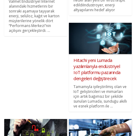
hedef alan yeni bir virüs tespit
Valmet Endüstriyel Internet
edildiIndustroyer, enerji
alanındaki hizmetlerini bir
altyapılarını hedef alıyor
sonraki aşamaya taşıyarak
enerji, selüloz, kağıt ve karton
müşterilerine yönelik dört
“Performans Merkezi”nin
açılışını gerçekleştirdi. ...
Hitachi yeni Lumada
yazılımlarıyla endüstriyel
IoT platformu pazarında
dengeleri değiştirecek
Tamamıyla iyileştirilmiş olan ve
IoT geliştiricileri ve mimarları
için artık bağımsız bir şekilde
sunulan Lumada, sunduğu akıllı
ve esnek platform ile ...