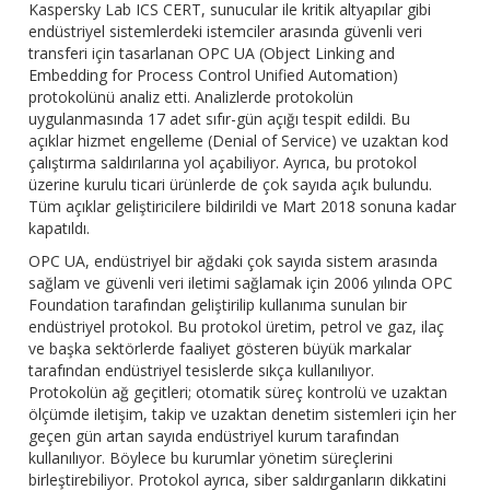
Kaspersky Lab ICS CERT, sunucular ile kritik altyapılar gibi
endüstriyel sistemlerdeki istemciler arasında güvenli veri
transferi için tasarlanan OPC UA (Object Linking and
Embedding for Process Control Unified Automation)
protokolünü analiz etti. Analizlerde protokolün
uygulanmasında 17 adet sıfır-gün açığı tespit edildi. Bu
açıklar hizmet engelleme (Denial of Service) ve uzaktan kod
çalıştırma saldırılarına yol açabiliyor. Ayrıca, bu protokol
üzerine kurulu ticari ürünlerde de çok sayıda açık bulundu.
Tüm açıklar geliştiricilere bildirildi ve Mart 2018 sonuna kadar
kapatıldı.
OPC UA, endüstriyel bir ağdaki çok sayıda sistem arasında
sağlam ve güvenli veri iletimi sağlamak için 2006 yılında OPC
Foundation tarafından geliştirilip kullanıma sunulan bir
endüstriyel protokol. Bu protokol üretim, petrol ve gaz, ilaç
ve başka sektörlerde faaliyet gösteren büyük markalar
tarafından endüstriyel tesislerde sıkça kullanılıyor.
Protokolün ağ geçitleri; otomatik süreç kontrolü ve uzaktan
ölçümde iletişim, takip ve uzaktan denetim sistemleri için her
geçen gün artan sayıda endüstriyel kurum tarafından
kullanılıyor. Böylece bu kurumlar yönetim süreçlerini
birleştirebiliyor. Protokol ayrıca, siber saldırganların dikkatini