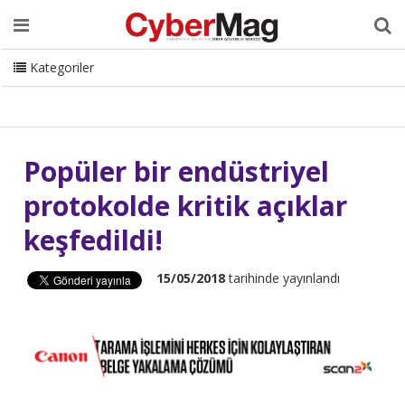
Ana Sayfa
Hakkımızda
Dergi
Editörden
Yazarlar
Danışmanlık
ISC Turkey
Sizden Gelenler
İletişim
Kategoriler
CyberMag Logo
Popüler bir endüstriyel
protokolde kritik açıklar
keşfedildi!
15/05/2018
tarihinde yayınlandı