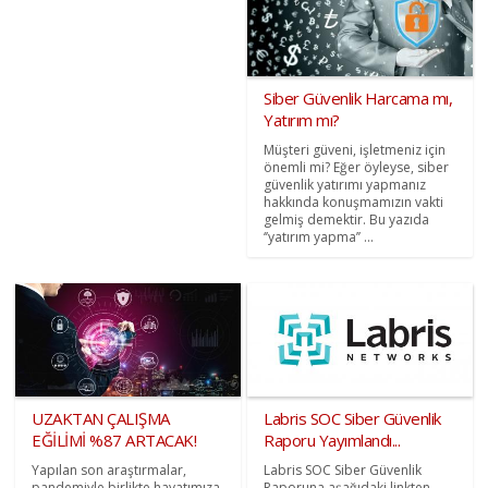
Siber Güvenlik Harcama mı,
Yatırım mı?
Müşteri güveni, işletmeniz için
önemli mi? Eğer öyleyse, siber
güvenlik yatırımı yapmanız
hakkında konuşmamızın vakti
gelmiş demektir. Bu yazıda
‘’yatırım yapma’’ ...
UZAKTAN ÇALIŞMA
Labris SOC Siber Güvenlik
EĞİLİMİ %87 ARTACAK!
Raporu Yayımlandı...
Yapılan son araştırmalar,
Labris SOC Siber Güvenlik
pandemiyle birlikte hayatımıza
Raporuna aşağıdaki linkten