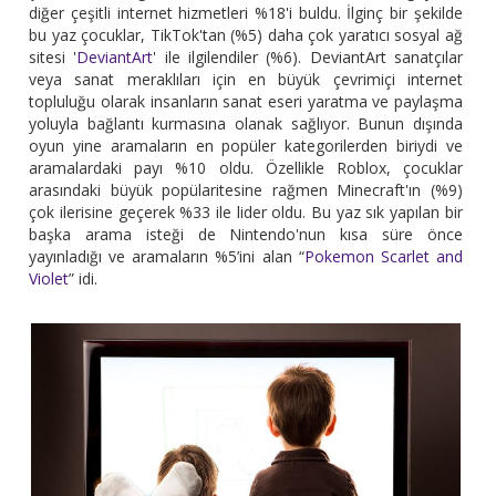
diğer çeşitli internet hizmetleri %18'i buldu. İlginç bir şekilde
bu yaz çocuklar, TikTok'tan (%5) daha çok yaratıcı sosyal ağ
sitesi '
DeviantArt
' ile ilgilendiler (%6). DeviantArt sanatçılar
veya sanat meraklıları için en büyük çevrimiçi internet
topluluğu olarak insanların sanat eseri yaratma ve paylaşma
yoluyla bağlantı kurmasına olanak sağlıyor. Bunun dışında
oyun yine aramaların en popüler kategorilerden biriydi ve
aramalardaki payı %10 oldu. Özellikle Roblox, çocuklar
arasındaki büyük popülaritesine rağmen Minecraft'ın (%9)
çok ilerisine geçerek %33 ile lider oldu. Bu yaz sık yapılan bir
başka arama isteği de Nintendo'nun kısa süre önce
yayınladığı ve aramaların %5’ini alan “
Pokemon Scarlet and
Violet
” idi.