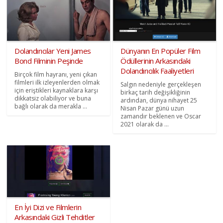
Dolandırıcılar Yeni James
Dünyanın En Popüler Film
Bond Filminin Peşinde
Ödüllerinin Arkasındaki
Dolandırıcılık Faaliyetleri
Birçok film hayranı, yeni çıkan
filmleri ilk izleyenlerden olmak
Salgın nedeniyle gerçekleşen
için eriştikleri kaynaklara karşı
birkaç tarih değişikliğinin
dikkatsiz olabiliyor ve buna
ardından, dünya nihayet 25
bağlı olarak da merakla ...
Nisan Pazar günü uzun
zamandır beklenen ve Oscar
2021 olarak da ...
En İyi Dizi ve Filmlerin
Arkasındaki Gizli Tehditler