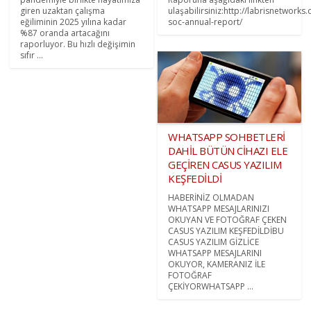
giren uzaktan çalışma
ulaşabilirsiniz:http://labrisnetworks.
eğiliminin 2025 yılına kadar
soc-annual-report/
%87 oranda artacağını
raporluyor. Bu hızlı değişimin
sıfır ...
WHATSAPP SOHBETLERİ
DAHİL BÜTÜN CİHAZI ELE
GEÇİREN CASUS YAZILIM
KEŞFEDİLDİ
HABERİNİZ OLMADAN
WHATSAPP MESAJLARINIZI
OKUYAN VE FOTOĞRAF ÇEKEN
CASUS YAZILIM KEŞFEDİLDİBU
CASUS YAZILIM GİZLİCE
WHATSAPP MESAJLARINI
OKUYOR, KAMERANIZ İLE
FOTOĞRAF
ÇEKİYORWHATSAPP ...