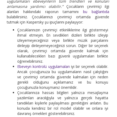
uygulamaları ebeveynlerin tüm trendleri ve konuları
anlamasına yardımcı olabilir.”
Çocukların çevrimiçi ilgi
alanları hakkındaki raporun tamamını
bu bağlantıda
bulabilirsiniz. Çocuklarınızı çevrimiçi ortamda güvende
tutmak için Kaspersky şu ipuçlarını paylaşıyor:
Çocuklarınızın çevrimiçi etkinliklerine ilgi göstermeyi
ihmal etmeyin. En sevdikleri dizileri birlikte izleyip
izleyemeyeceğinizi veya birlikte müzik parçalarını
dinleyip dinleyemeyeceğinizi sorun. Diğer bir seçenek
olarak, çevrimiçi ortamda güvende kalmak için
kullanabilecekleri bazı güvenli uygulamaları birlikte
öğrenebilirsiniz.
Ebeveyn kontrolü uygulamaları
iyi bir seçenek olabilir.
Ancak çocuğunuza bu uygulamaların nasıl çalıştığını
ve çevrimiçi ortamda güvende kalmaları için neden
gerekli olduğunu açıklamanız ve bu konuyu
çocuğunuzla konuşmanız önemlidir.
Çocuklarınıza hassas bilgileri yalnızca mesajlaşma
yazılımları aracılığıyla ve yalnızca gerçek hayatta
tanıdıkları kişilerle paylaşılması gerektiğini anlatın. Bu
konuda kendiniz bir rol model olabilir ve onlara iyi
davranış örnekleri gösterebilirsiniz.