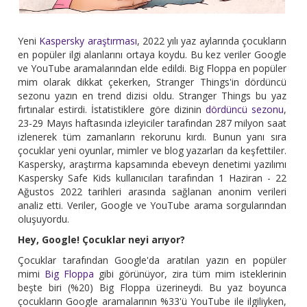
Yeni
Kaspersky araştırması
, 2022 yılı yaz aylarında çocukların
en popüler ilgi alanlarını ortaya koydu. Bu kez veriler Google
ve YouTube aramalarından elde edildi. Big Floppa en popüler
mim olarak dikkat çekerken, Stranger Things'in dördüncü
sezonu yazın en trend dizisi oldu. Stranger Things bu yaz
fırtınalar estirdi. İstatistiklere göre dizinin
dördüncü sezonu
,
23-29 Mayıs haftasında izleyiciler tarafından 287 milyon saat
izlenerek tüm zamanların rekorunu kırdı. Bunun yanı sıra
çocuklar yeni oyunlar, mimler ve blog yazarları da keşfettiler.
Kaspersky, araştırma kapsamında ebeveyn denetimi yazılımı
Kaspersky Safe Kids kullanıcıları tarafından 1 Haziran - 22
Ağustos 2022 tarihleri arasında sağlanan anonim verileri
analiz etti. Veriler, Google ve YouTube arama sorgularından
oluşuyordu.
Hey, Google! Çocuklar neyi arıyor?
Çocuklar tarafından Google'da aratılan yazın en popüler
mimi
Big Floppa
gibi görünüyor, zira tüm mim isteklerinin
beşte biri (%20) Big Floppa üzerineydi. Bu yaz boyunca
çocukların Google aramalarının %33'ü YouTube ile ilgiliyken,