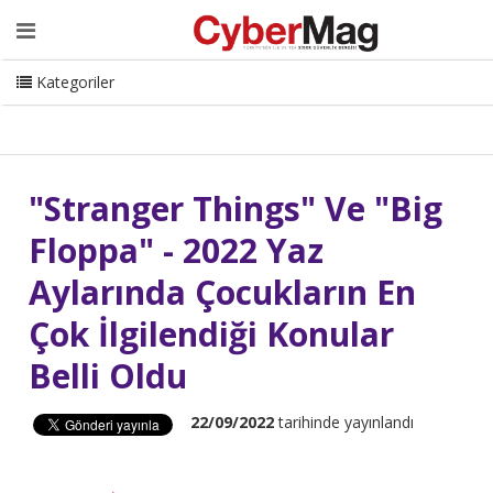
Ana Sayfa
Hakkımızda
Dergi
Editörden
Yazarlar
Danışmanlık
ISC Turkey
Sizden Gelenler
İletişim
Kategoriler
CyberMag Logo
"Stranger Things" Ve "Big
Floppa" - 2022 Yaz
Aylarında Çocukların En
Çok İlgilendiği Konular
Belli Oldu
22/09/2022
tarihinde yayınlandı