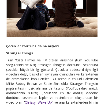
Çocuklar YouTube'da ne arıyor?
Stranger things
Tüm 'Çizgi Filmler ve TV dizileri arasında (tüm YouTube
sorgularının %16'sı) Stranger Things'in dördüncü sezonuna
çocuklar büyük bir ilgi gösterdi. Çocuklar sadece diziyle ilgili
videoları değil, başrolleri oynayan oyuncuları ve karakterleri
de aramalarına konu ettiler. Bu sezonun en ünlü aktrisleri
Millie Bobby Brown ve Sadie Sink oldu. Stranger Things'in
popülaritesi müzik alanına da taşındı (YouTube'daki müzik
aramalarının %16’sı). Çocukların en sık aradığı videolar
dördüncü sezondan klipler ve resimlerden oluşturulan bir
video olan "
Chrissy, Wake Up
" ve ana karakterlerden birinin