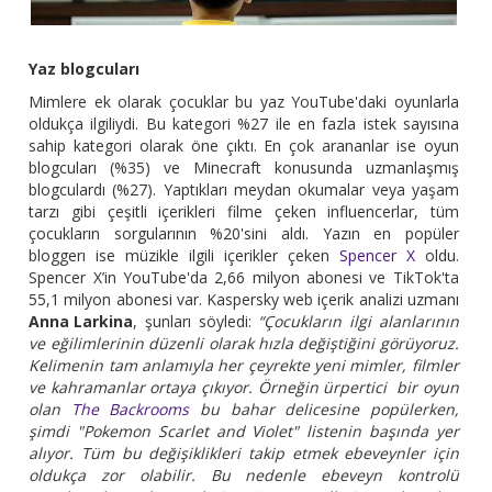
Yaz blogcuları
Mimlere ek olarak çocuklar bu yaz YouTube'daki oyunlarla
oldukça ilgiliydi. Bu kategori %27 ile en fazla istek sayısına
sahip kategori olarak öne çıktı. En çok arananlar ise oyun
blogcuları (%35) ve Minecraft konusunda uzmanlaşmış
blogculardı (%27). Yaptıkları meydan okumalar veya yaşam
tarzı gibi çeşitli içerikleri filme çeken influencerlar, tüm
çocukların sorgularının %20'sini aldı. Yazın en popüler
bloggerı ise müzikle ilgili içerikler çeken
Spencer X
oldu.
Spencer X’in YouTube'da 2,66 milyon abonesi ve TikTok'ta
55,1 milyon abonesi var. Kaspersky web içerik analizi uzmanı
Anna Larkina
, şunları söyledi:
“Çocukların ilgi alanlarının
ve eğilimlerinin düzenli olarak hızla değiştiğini görüyoruz.
Kelimenin tam anlamıyla her çeyrekte yeni mimler, filmler
ve kahramanlar ortaya çıkıyor. Örneğin ürpertici bir oyun
olan
The Backrooms
bu bahar delicesine popülerken,
şimdi "Pokemon Scarlet and Violet" listenin başında yer
alıyor. Tüm bu değişiklikleri takip etmek ebeveynler için
oldukça zor olabilir. Bu nedenle ebeveyn kontrolü