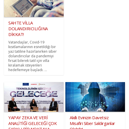
SAHTE VİLLA
DOLANDIRICILIĞINA
DİKKAT!
Vatandaşlar, Covid-19
kısıtlamalarının esnetildiği bir
yaz tatiline hazırlanırken siber
dolandırıcılar da pandemiyi
fırsat bilerek tatil için villa
kiralamak isteyenleri
hedeflemeye başladı. ...
YAPAY ZEKA VE VERİ
Akıllı Evinizin Davetsiz
ANALİTİĞİ GELECEĞİ ÇOK
Misafiri Siber Saldırganlar
FARKLI BİR NOKTAYA
Olabilir!