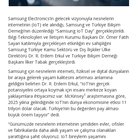
Samsung Electronics’in gelecek vizyonuyla nesnelerin
internetinin (IoT) ele alındığı, Samsung ve Türkiye Bilişim
Derneği’nin düzenlediği “Samsung IoT Day” gerçekleştirildi.
Bilgi Teknolojileri ve İletişim Kurumu Başkanı Dr. Ömer Fatih
Sayan katılımıyla gerçekleşen etkinliğin ev sahipliğini
Samsung Türkiye Kamu Sektörü ve Dış İlişkiler Ülke
Direktörü Dr. R. Erdem Erkul ve Türkiye Bilişim Derneği
Başkanı İlker Tabak gerçekleştirdi.
Samsung için nesnelerin interneti, fiziksel ve dijital dünyaların
bir araya gelerek yaşam kalitesini artırması anlamına
geldiğini belirten Dr. R. Erdem Erkul, “IoT’nin gerçek
potansiyelini ortaya koymak için insanı merkeze koyan
1
yaklaşımlara ihtiyacımız var. McKinsey
araştırmasına göre,
2025 yılına gelindiğinde IoT’nin dünya ekonomisine etkisi 11
trilyon dolar olacak. Türkiye’nin bu değerden pay alması
büyük önem taşıyor” dedi.
“Günümüzde nesnelerin internetinin şimdiden evler, ofisler
ve fabrikalarda daha akıllı yaşam ve çalışma olanakları
yarattığına şahit oluyoruz. IoT bireylerin yaşamını