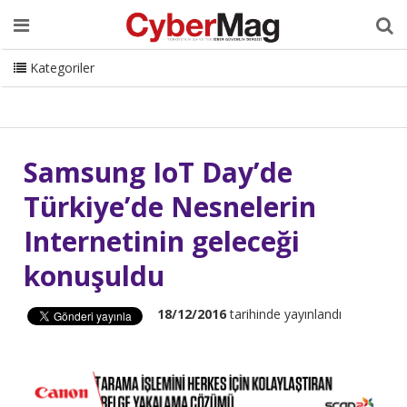
Ana Sayfa
Hakkımızda
Dergi
Editörden
Yazarlar
Danışmanlık
ISC Turkey
Sizden Gelenler
İletişim
Kategoriler
CyberMag Logo
Samsung IoT Day’de
Türkiye’de Nesnelerin
Internetinin geleceği
konuşuldu
18/12/2016
tarihinde yayınlandı