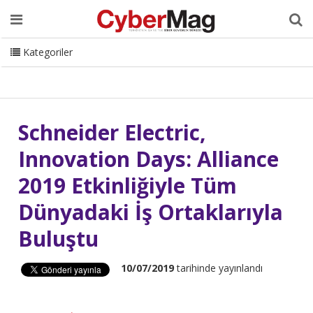
Ana Sayfa
Hakkımızda
Dergi
Editörden
Yazarlar
Danışmanlık
ISC Turkey
Sizden Gelenler
İletişim
Kategoriler
CyberMag Logo
Schneider Electric,
Innovation Days: Alliance
2019 Etkinliğiyle Tüm
Dünyadaki İş Ortaklarıyla
Buluştu
10/07/2019
tarihinde yayınlandı