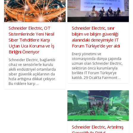
Schneider Electric, OT
Schneider Electric, sınır
Sistemlerinde Yeni Nesil
bilişim ve bilişim güvenliği
Siber Tehditlere Karşı
alanındaki deneyimiyle IT
Uçtan Uca Koruma ve İş
Forum Türkiye’de yer aldı
Birliğini Öneriyor
Enerji yönetimi ve
otomasyonda dünya çapında
Schneider Electric, bağlantılı
uzman olan Schneider Electric,
cihaz ve sensörlerle kurulu
sektörün öncü kurumlarıyla
akıllı endüstriyel ortamlarda
birlikte IT Forum Türkiye’ye
siber güvenlik açıklarının da
katıldı. 29 Ocak’ta Fairmont ...
hızla arttığına dikkat çekiyor.
Bu risklere karşı ...
Schneider Electric, Artırılmış
Gerçeklik ile Dijital