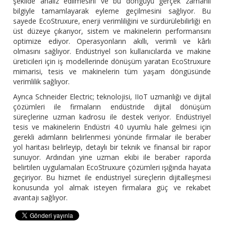
şekilde analiz edilmesini ve bu döngüyü gerçek zamanlı
bilgiyle tamamlayarak eyleme geçilmesini sağlıyor. Bu
sayede EcoStruxure, enerji verimliliğini ve sürdürülebilirliği en
üst düzeye çıkarıyor, sistem ve makinelerin performansını
optimize ediyor. Operasyonların akıllı, verimli ve kârlı
olmasını sağlıyor. Endüstriyel son kullanıcılarda ve makine
üreticileri için iş modellerinde dönüşüm yaratan EcoStruxure
mimarisi, tesis ve makinelerin tüm yaşam döngüsünde
verimlilik sağlıyor.
Ayrıca Schneider Electric; teknolojisi, IIoT uzmanlığı ve dijital
çözümleri ile firmaların endüstride dijital dönüşüm
süreçlerine uzman kadrosu ile destek veriyor. Endüstriyel
tesis ve makinelerin Endüstri 4.0 uyumlu hale gelmesi için
gerekli adımların belirlenmesi yönünde firmalar ile beraber
yol haritası belirleyip, detaylı bir teknik ve finansal bir rapor
sunuyor. Ardından yine uzman ekibi ile beraber raporda
belirtilen uygulamaları EcoStruxure çözümleri ışığında hayata
geçiriyor. Bu hizmet ile endüstriyel süreçlerin dijitalleşmesi
konusunda yol almak isteyen firmalara güç ve rekabet
avantajı sağlıyor.