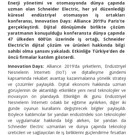
Enerji yönetimi ve otomasyonda dünya çapında
uzman olan Schneider Electric, her yıl düzenlediği
küresel endüstriyel otomasyon iş ortakları
konferansı, Innovation Days: Alliance 2019’u Paris’te
gerçekleştirdi. Dijital dönüşümde birlikte çözüm
yaratmanın konuşulduğu konferansta dünya çapında
47 ülkeden 600’ün üzerinde iş ortağı, Schneider
Electric’in dijital çözüm ve ürünleri hakkında bilgi
sahibi olma şansını yakaladı. Etkinliğe Türkiye’den de
öncü firmalar katılım gösterdi.
Innovation Days:
Alliance 2019’da şirketlerin, Endüstriyel
Nesnelerin İnterneti (IIoT) ve dijitalleşme gündemi
kapsamında rekabet avantajı kazanmalarına yönelik strateji
ve çözümler paylaşıldı. Dijital ekonomi hakkında uzman
görüşlerinin de aktarıldığı etkinlikte yeni nesil teknolojiler ve
inovasyon ön plandaydı. Etkinliğin ilk günü Endüstriyel
Nesnelerin İnterneti odaklı bir eğitime ayrılırken, diğer iki
günde oyunun kurallarını değiştirecek bilgiler paylaşıldı.
Böylece katılımcılar bir yandan endüstrideki son teknolojiler
ve uygulamalar hakkında bilgi alırken, bir yandan da
Schneider Electric uzmanları ve dünya çapında teknoloji
üreticileri ve sağlayıcıları ile iş birliklerini güçlendirme fırsatları