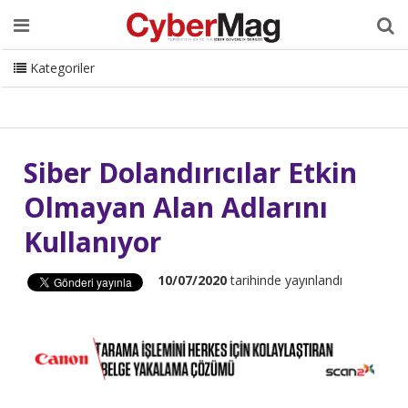
Ana Sayfa
Hakkımızda
Dergi
Editörden
Yazarlar
Danışmanlık
ISC Turkey
Sizden Gelenler
İletişim
Kategoriler
CyberMag Logo
Siber Dolandırıcılar Etkin
Olmayan Alan Adlarını
Kullanıyor
10/07/2020
tarihinde yayınlandı