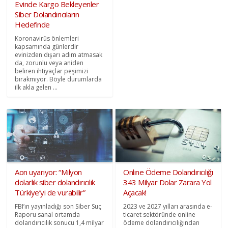
Evinde Kargo Bekleyenler
Siber Dolandırıcıların
Hedefinde
Koronavirüs önlemleri
kapsamında günlerdir
evinizden dışarı adım atmasak
da, zorunlu veya aniden
beliren ihtiyaçlar peşimizi
bırakmıyor. Böyle durumlarda
ilk akla gelen ...
Aon uyarıyor: “Milyon
Onlıne Ödeme Dolandırıcılığı
dolarlık siber dolandırıcılık
343 Milyar Dolar Zarara Yol
Türkiye’yi de vurabilir”
Açacak!
FBI’ın yayınladığı son Siber Suç
2023 ve 2027 yılları arasında e-
Raporu sanal ortamda
ticaret sektöründe online
dolandırıcılık sonucu 1,4 milyar
ödeme dolandırıcılığından