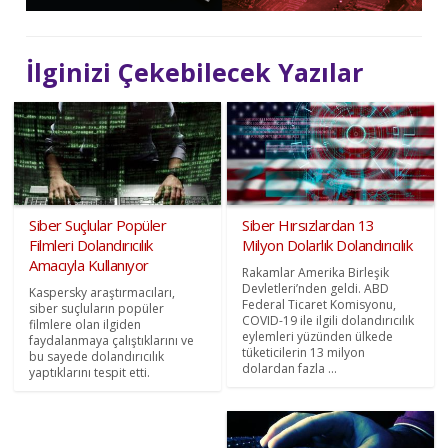
İlginizi Çekebilecek Yazılar
Siber Suçlular Popüler
Siber Hırsızlardan 13
Filmleri Dolandırıcılık
Milyon Dolarlık Dolandırıcılık
Amacıyla Kullanıyor
Rakamlar Amerika Birleşik
Devletleri’nden geldi. ABD
Kaspersky araştırmacıları,
Federal Ticaret Komisyonu,
siber suçluların popüler
COVID-19 ile ilgili dolandırıcılık
filmlere olan ilgiden
eylemleri yüzünden ülkede
faydalanmaya çalıştıklarını ve
tüketicilerin 13 milyon
bu sayede dolandırıcılık
dolardan fazla ...
yaptıklarını tespit etti.