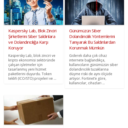
Kaspersky Lab, Blok Zinciri
Günümüzün Siber
Şirketlerini Siber Saldırılara
Dolandırıcılık Yöntemlerini
ve Dolandırıcılığa Karşı
Tanıyarak Bu Saldırılardan
Koruyor
Korunmak Mümkün
Kaspersky Lab, blok zinciri ve
Giderek daha çok cihaz
kripto ekonomisi sektöründe
internete bağlandıkça,
çalışan işletmeler için
kullanıcıların günümüzün siber
tasarlanmış yeni hizmet
dolandırıcılık tuzaklarına
paketlerini duyurdu. Token
düşme riski de aynı ölçüde
teklifi (ICO/STO) projeleri ve ...
artıyor. Fortinet’e göre,
kullanıcılar, cihazları ...