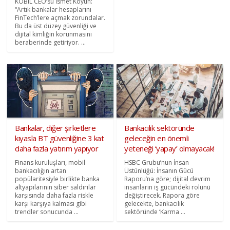
KOBIL CEO’su İsmet Koyun:
“Artık bankalar hesaplarını
FinTech’lere açmak zorundalar.
Bu da üst düzey güvenliği ve
dijital kimliğin korunmasını
beraberinde getiriyor. ...
Bankalar, diğer şirketlere
Bankacılık sektöründe
kıyasla BT güvenliğine 3 kat
geleceğin en önemli
daha fazla yatırım yapıyor
yeteneği ‘yapay’ olmayacak!
Finans kuruluşları, mobil
HSBC Grubu’nun İnsan
bankacılığın artan
Üstünlüğü: İnsanın Gücü
popülaritesiyle birlikte banka
Raporu’na göre; dijital devrim
altyapılarının siber saldırılar
insanların iş gücündeki rolünü
karşısında daha fazla riskle
değiştirecek. Rapora göre
karşı karşıya kalması gibi
gelecekte, bankacılık
trendler sonucunda ...
sektöründe ‘Karma ...