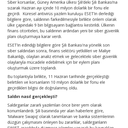
Siber korsanlar, Güney Amerika ülkesi Şili’deki Şili Bankası‘na
sızarak Haziran ayı içinde 10 milyon dolarlık bir fonu ele
geçirdi. Küresel antivirüs yazılım kuruluşu ESET’in derlediği
bilgilere göre, saldırının farkedilmesiyle birlikte önlem olarak
ülke çapındaki 9 bin bilgisayarın bağlantısı kestirildi. Ülkenin
finans otoriteleri, bu saldırının ardından yeni bir siber güvenlik
planı oluşturmaya karar verdi.
ESET’in edindiği bilgilere göre Şili Bankası'na yönelik son
siber saldırıdan sonra, finans sektörü yetkilileri ve Maliye
Bakanlığı, olayları analiz etmek ve gelecekteki siber güvenlik
olaylarıyla mücadele edebilmek için bir eylem planı
oluşturmak üzere toplandı.
Bu toplantıyla birlikte, 11 Haziran tarihinde gerçekleştiği
belirtilen ve korsanların 10 milyon dolarlık bir fonu ele
geçirdikleri bilgisi de doğrulanmış oldu.
Saldırı nasıl gerçekleşti?
Saldırganlar zararlı yazılımları önce birer yem olarak
konumlandırdı. Şili basınında yer alan haberlere göre,
‘Malware Swapq‘ olarak tanımlanan ve banka sistemlerinin
düzgün çalışmasını önleyen bu zararlılar, saldırganların
SWIFT aracılığıyla düzmece işlemler yaparak bu kaynakları