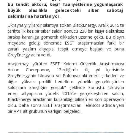
bu tehdit aktörü, keşif faaliyetlerine yoğunlaşarak
büyük olasılıkla gelecekteki siber sabotaj
saldırılarına hazırlanıyor.
Ukrayna'yı yıllardır sıkıntıya sokan BlackEnergy, Aralık 2015'te
tarihte ilk kez bir siber saldırı sonucu 230 bin kişiyi elektriksiz
bırakıp karanlığa gömerek dikkatleri üzerine çekti. Bu olayın
meydana geldiği dönemde ESET araştırmacıları farklı bir
zararlı yazılım altyapısı tespit etmeye başladı ve buna
GreyEnergy adını verdi.
Araştırmayı yürüten ESET Kıdemli Güvenlik Araştırmacısı
Anton Cherepanov, "Geçtiğimiz üç yıl içerisinde
GreyEnergy'nin Ukrayna ve Polonya'daki enerji şirketleri ve
diğer yüksek profilli hedeflere yönelik gerçekleştirilen
saldırılara karıştığını gördük" şeklinde konuştu. Ukrayna
enerji altyapısına yönelik 2015'te gerçekleştirilen saldırı,
BlackEnergy araçlarının kullanıldığı bilinen en son operasyon
oldu. Daha sonra ESET araştırmacıları TeleBots adında yeni
bir APT alt grubunun varlığını belgeledi.