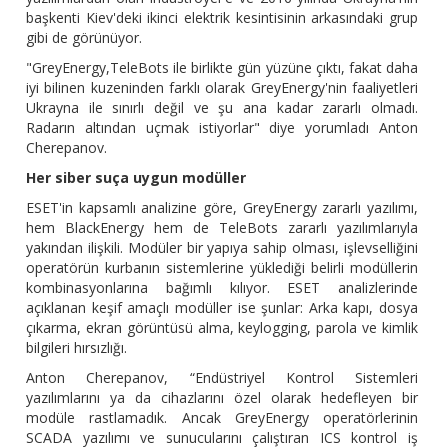
başkenti Kiev'deki ikinci elektrik kesintisinin arkasındaki grup
gibi de görünüyor.
"GreyEnergy,TeleBots ile birlikte gün yüzüne çıktı, fakat daha
iyi bilinen kuzeninden farklı olarak GreyEnergy'nin faaliyetleri
Ukrayna ile sınırlı değil ve şu ana kadar zararlı olmadı.
Radarın altından uçmak istiyorlar" diye yorumladı Anton
Cherepanov.
Her siber suça uygun modüller
ESET'in kapsamlı analizine göre, GreyEnergy zararlı yazılımı,
hem BlackEnergy hem de TeleBots zararlı yazılımlarıyla
yakından ilişkili. Modüler bir yapıya sahip olması, işlevselliğini
operatörün kurbanın sistemlerine yüklediği belirli modüllerin
kombinasyonlarına bağımlı kılıyor. ESET analizlerinde
açıklanan keşif amaçlı modüller ise şunlar: Arka kapı, dosya
çıkarma, ekran görüntüsü alma, keylogging, parola ve kimlik
bilgileri hırsızlığı.
Anton Cherepanov, “Endüstriyel Kontrol Sistemleri
yazılımlarını ya da cihazlarını özel olarak hedefleyen bir
modüle rastlamadık. Ancak GreyEnergy operatörlerinin
SCADA yazılımı ve sunucularını çalıştıran ICS kontrol iş