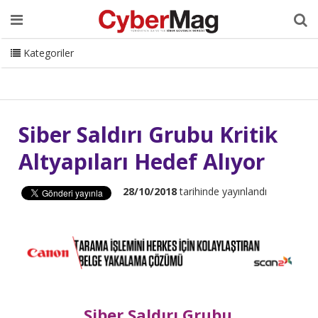
Ana Sayfa
Hakkımızda
Dergi
Editörden
Yazarlar
Danışmanlık
ISC Turkey
Sizden Gelenler
İletişim
Kategoriler
CyberMag Logo
Siber Saldırı Grubu Kritik
Altyapıları Hedef Alıyor
28/10/2018
tarihinde yayınlandı
Siber Saldırı Grubu