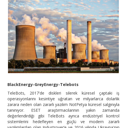
BlackEnergy-GreyEnergy-Telebots
TeleBots, 2017'de diskleri silerek küresel çaptaki iş
operasyonlarını kesintiye uğratan ve milyarlarca dolarlık
zarara neden olan zararlı yazılım NotPetya küresel salgınıyla
tanınıyor. ESET araştırmacılarının yakın zamanda
değerlendirdiği gibi TeleBots ayrıca endüstriyel kontrol
sistemlerini hedefleyen en güçlü ve modern zararlı
yazılımlardan olan Industroyer’e ve 2016 yılında Ukrayna'nın