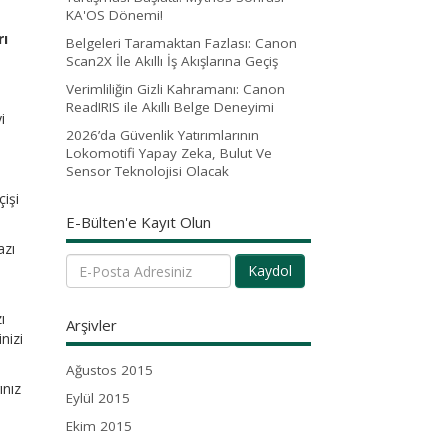
KA'OS Dönemi!
rı
Belgeleri Taramaktan Fazlası: Canon
Scan2X İle Akıllı İş Akışlarına Geçiş
Verimliliğin Gizli Kahramanı: Canon
ReadIRIS ile Akıllı Belge Deneyimi
i
2026’da Güvenlik Yatırımlarının
Lokomotifi Yapay Zeka, Bulut Ve
Sensor Teknolojisi Olacak
çişi
E-Bülten'e Kayıt Olun
azı
Kaydol
ı
Arşivler
nizi
Ağustos 2015
ınız
Eylül 2015
Ekim 2015