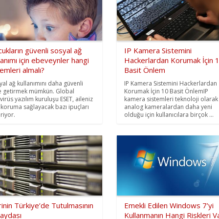
ukların güvenli sosyal ağ
IP Kamera Sistemini
lanımı için ebeveynler hangi
Hackerlardan Korumak İçin 
emleri almalı?
Basit Önlem
yal ağ kullanımını daha güvenli
IP Kamera Sistemini Hackerlardan
e getirmek mümkün. Global
Korumak İçin 10 Basit ÖnlemIP
ivirüs yazılım kuruluşu ESET, aileniz
kamera sistemleri teknoloji olarak
n koruma sağlayacak bazı ipuçları
analog kameralardan daha yeni
riyor.
olduğu için kullanıcılara birçok ...
inin Türkiye’de Tutulmasının
Emekli Edilen Windows 7’yi
Faydası
Kullanmanın Hangi Riskleri V