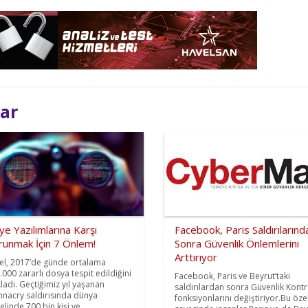
lar
ye Yazılımlarına Karşı
Facebook, Paris Saldırılarınd
runmak İçin 7 Önlem!
Sonra Güvenlik Önlemlerini
Arttırıyor
el, 2017’de günde ortalama
.000 zararlı dosya tespit edildiğini
Facebook, Paris ve Beyrut’taki
kladı. Geçtiğimiz yıl yaşanan
saldırılardan sonra Güvenlik Kontr
nacry saldırısında dünya
fonksiyonlarını değiştiriyor.Bu özel
linde 700 bin kişi ve ...