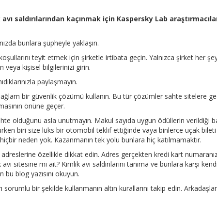
 avı saldırılarından kaçınmak için Kaspersky Lab araştırmacıla
ınızda bunlara şüpheyle yaklaşın.
larını teyit etmek için şirketle irtibata geçin. Yalnızca şirket her şey
veya kişisel bilgilerinizi girin.
ıdıklarınızla paylaşmayın.
sağlam bir güvenlik çözümü kullanın. Bu tür çözümler sahte sitelere ge
çalmasının önüne geçer.
hte olduğunu asla unutmayın. Makul sayıda uygun ödüllerin verildiği b
ken biri size lüks bir otomobil teklif ettiğinde vaya binlerce uçak bileti
n hiçbir neden yok. Kazanmanın tek yolu bunlara hiç katılmamaktır.
RL adreslerine özellikle dikkat edin. Adres gerçekten kredi kart numaranız
avı sitesine mi ait? Kimlik avı saldırılarını tanıma ve bunlara karşı kendi
en bu blog yazısını okuyun.
 sorumlu bir şekilde kullanmanın altın kurallarını takip edin. Arkadaşlar