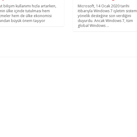
ut bilişim kullanımı hızla artarken,
Microsoft, 14 Ocak 2020 tarihi
inin ülke içinde tutulması hem
itibarıyla Windows 7 işletim siste
etmeler hem de ülke ekonomisi
yönelik desteğine son verdiğini
sından büyük önem taşıyor
duyurdu. Ancak Windows 7, tüm
global Windows ...