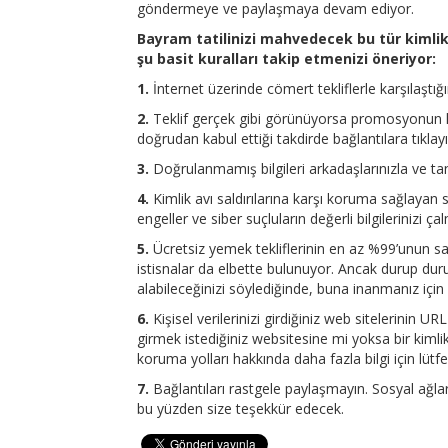
göndermeye ve paylaşmaya devam ediyor.
Bayram tatilinizi mahvedecek bu tür kimlik
şu basit kuralları takip etmenizi öneriyor:
1.
İnternet üzerinde cömert tekliflerle karşılaştığ
2.
Teklif gerçek gibi görünüyorsa promosyonun koşul
doğrudan kabul ettiği takdirde bağlantılara tıklayın 
3.
Doğrulanmamış bilgileri arkadaşlarınızla ve tan
4.
Kimlik avı saldırılarına karşı koruma sağlayan 
engeller ve siber suçluların değerli bilgilerinizi 
5.
Ücretsiz yemek tekliflerinin en az %99’unun sa
istisnalar da elbette bulunuyor. Ancak durup durur
alabileceğinizi söylediğinde, buna inanmanız içi
6.
Kişisel verilerinizi girdiğiniz web sitelerinin U
girmek istediğiniz websitesine mi yoksa bir kimlik 
koruma yolları hakkında daha fazla bilgi için lütf
7.
Bağlantıları rastgele paylaşmayın. Sosyal ağları
bu yüzden size teşekkür edecek.