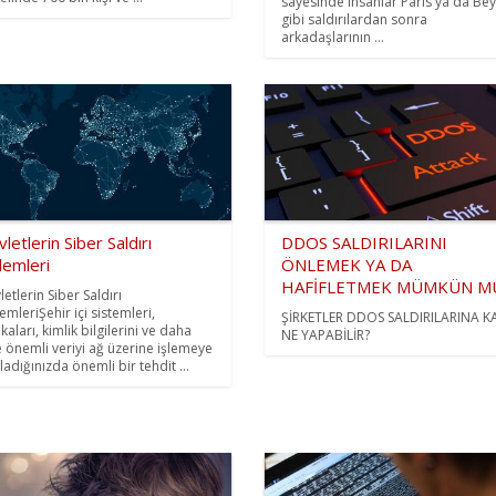
sayesinde insanlar Paris ya da Bey
gibi saldırılardan sonra
arkadaşlarının ...
letlerin Siber Saldırı
DDOS SALDIRILARINI
lemleri
ÖNLEMEK YA DA
HAFİFLETMEK MÜMKÜN M
etlerin Siber Saldırı
emleriŞehir içi sistemleri,
ŞİRKETLER DDOS SALDIRILARINA K
aları, kimlik bilgilerini ve daha
NE YAPABİLİR?
e önemli veriyi ağ üzerine işlemeye
ladığınızda önemli bir tehdit ...