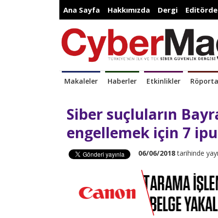
Ana Sayfa
Hakkımızda
Dergi
Editörde
Makaleler
Haberler
Etkinlikler
Röporta
Siber suçluların Bay
engellemek için 7 ip
06/06/2018
tarihinde yay