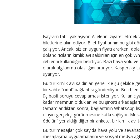
Bayram tatili yaklaşıyor. Ailelerini ziyaret etme
biletlerine akın ediyor. Bilet fiyatlarının bu gib
çalışıyor. Ancak, siz en uygun fiyatı ararken, dola
dolandırıcıların kimlik avı saldırıları için en ç
iletilerini kullandığını belirtiyor. Bazı hava yolu v
olarak algılanma olasılığını artırıyor. Kaspersky 
uyarıyor.
Bu tür kimlik avı saldırıları genellikle şu şekilde 
bir sahte “ödül” bağlantısı gönderiliyor. Belirtilen
üç basit soruyu cevaplaması isteniyor. Kullanıcı
kadar memnun oldukları ve bu şirketi arkadaşları
tamamlandıktan sonra, bağlantının WhatsApp liste
olayın gerçekçi görünmesine katkı sağlıyor. Mesajı
ödülün” yer aldığı diğer bir ankete, bir kimlik avı
Bu tür mesajlar çok sayıda hava yolu ve seyahat ş
mesajlaşma uygulamalarını ve sosyal medya ağla