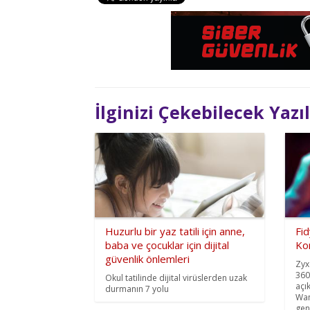
İlginizi Çekebilecek Yazı
Huzurlu bir yaz tatili için anne,
Fid
baba ve çocuklar için dijital
Ko
güvenlik önlemleri
Zyx
360
Okul tatilinde dijital virüslerden uzak
açı
durmanın 7 yolu
Wan
gene