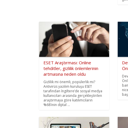
ESET Araştırması: Online
Dev
tehditler, gizlilik önlemlerinin
Ön
artmasına neden oldu
Devl
Önl
Gizlilik mi önemli, popülerlik mi?
bank
Antivirüs yazılım kuruluşu ESET
nic
tarafından İngiltere’de sosyal medya
baş
kullanıcıları arasında gerçekleştirilen
araştırmaya göre katılımcıların
%68’inin dijital ...