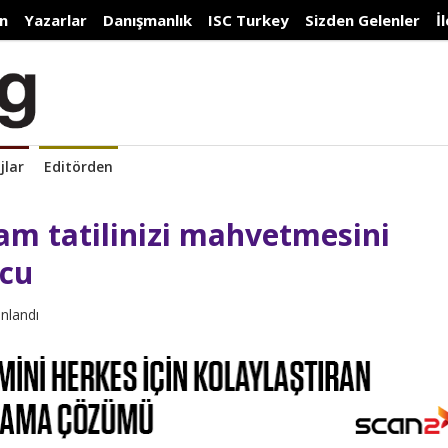
n
Yazarlar
Danışmanlık
ISC Turkey
Sizden Gelenler
İ
jlar
Editörden
ram tatilinizi mahvetmesini
ucu
ınlandı