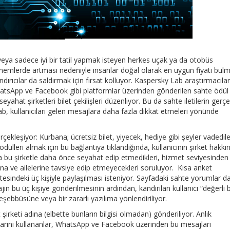
k veya sadece iyi bir tatil yapmak isteyen herkes uçak ya da otobüs
i dönemlerde artması nedeniyle insanlar doğal olarak en uygun fiyatı bul
ndırıcılar da saldırmak için fırsat kolluyor. Kaspersky Lab araştırmacılar
ok WhatsApp ve Facebook gibi platformlar üzerinden gönderilen sahte ödül
e seyahat şirketleri bilet çekilişleri düzenliyor. Bu da sahte iletilerin gerç
Lab, kullanıcıları gelen mesajlara daha fazla dikkat etmeleri yönünde
gerçekleşiyor: Kurbana; ücretsiz bilet, yiyecek, hediye gibi şeyler vadedil
 ödülleri almak için bu bağlantıya tıklandığında, kullanıcının şirket hakkı
ya bu şirketle daha önce seyahat edip etmedikleri, hizmet seviyesinden
na ve ailelerine tavsiye edip etmeyecekleri soruluyor. Kısa anket
sindeki üç kişiyle paylaşılması isteniyor. Sayfadaki sahte yorumlar d
n bu üç kişiye gönderilmesinin ardından, kandırılan kullanıcı “değerli b
 teşebbüsüne veya bir zararlı yazılıma yönlendiriliyor.
irketi adına (elbette bunların bilgisi olmadan) gönderiliyor. Anlık
rını kullananlar, WhatsApp ve Facebook üzerinden bu mesajları