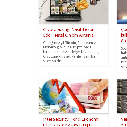
Cryptojacking: Nasıl Tespit
Çoc
Eder, Nasıl Önlem Alırsınız?
kul
önl
Geçtiğimiz yıl Bitcoin, Ethereum ve
Monero gibi dijital kripto para
Sos
birimlerinin hızla değer kazanması,
hal
Cryptojacking adı verilen yeni bir
ant
siber saldırı ...
içi
öne
Intel Security: ‘İkinci Ekonomi’
Ver
Olarak Güç Kazanan Dijital
5 