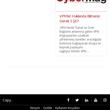
VPN'ler Hakkında Bilmeniz
Gerek 5 ŞEY
VPN Nedir?Sanal ve Özel
Bağlantı anlamına gelen VPN
bilgisayarları uzaktan
şifrelenmiş tüneller aracılığıyla
birbirine bağlayarak dosya ve
kaynak paylaşımı
sağlıyor.Kimler VPN ...
Copyright © 2026 CybermagOnline
İletişim
|
Gizlilik
|
Kullanım Koşulları