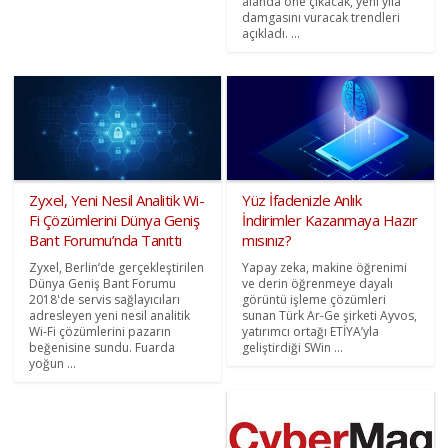
alanda öne çıkacak, yeni yıla
damgasını vuracak trendleri
açıkladı. ...
Zyxel, Yeni Nesil Analitik Wi-
Yüz İfadenizle Anlık
Fi Çözümlerini Dünya Geniş
İndirimler Kazanmaya Hazır
Bant Forumu’nda Tanıttı
mısınız?
Zyxel, Berlin’de gerçekleştirilen
Yapay zeka, makine öğrenimi
Dünya Geniş Bant Forumu
ve derin öğrenmeye dayalı
2018'de servis sağlayıcıları
görüntü işleme çözümleri
adresleyen yeni nesil analitik
sunan Türk Ar-Ge şirketi Ayvos,
Wi-Fi çözümlerini pazarın
yatırımcı ortağı ETİYA’yla
beğenisine sundu. Fuarda
geliştirdiği SWin ...
yoğun ...