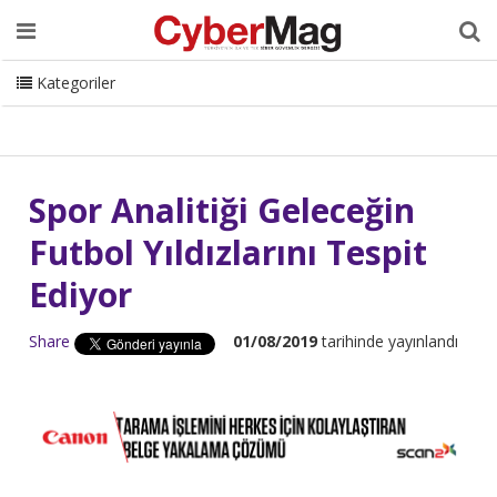
Ana Sayfa
Hakkımızda
Dergi
Editörden
Yazarlar
Danışmanlık
ISC Turkey
Sizden Gelenler
İletişim
Kategoriler
CyberMag Logo
Spor Analitiği Geleceğin
Futbol Yıldızlarını Tespit
Ediyor
Share
01/08/2019
tarihinde yayınlandı