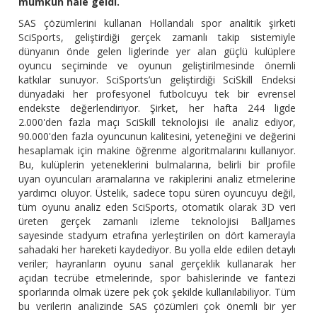
mümkün hale geldi.
SAS çözümlerini kullanan Hollandalı spor analitik şirketi
SciSports, geliştirdiği gerçek zamanlı takip sistemiyle
dünyanın önde gelen liglerinde yer alan güçlü kulüplere
oyuncu seçiminde ve oyunun geliştirilmesinde önemli
katkılar sunuyor. SciSports’un geliştirdiği SciSkill Endeksi
dünyadaki her profesyonel futbolcuyu tek bir evrensel
endekste değerlendiriyor. Şirket, her hafta 244 ligde
2.000'den fazla maçı SciSkill teknolojisi ile analiz ediyor,
90.000'den fazla oyuncunun kalitesini, yeteneğini ve değerini
hesaplamak için makine öğrenme algoritmalarını kullanıyor.
Bu, kulüplerin yeteneklerini bulmalarına, belirli bir profile
uyan oyuncuları aramalarına ve rakiplerini analiz etmelerine
yardımcı oluyor. Üstelik, sadece topu süren oyuncuyu değil,
tüm oyunu analiz eden SciSports, otomatik olarak 3D veri
üreten gerçek zamanlı izleme teknolojisi BallJames
sayesinde stadyum etrafına yerleştirilen on dört kamerayla
sahadaki her hareketi kaydediyor. Bu yolla elde edilen detaylı
veriler; hayranların oyunu sanal gerçeklik kullanarak her
açıdan tecrübe etmelerinde, spor bahislerinde ve fantezi
sporlarında olmak üzere pek çok şekilde kullanılabiliyor. Tüm
bu verilerin analizinde SAS çözümleri çok önemli bir yer