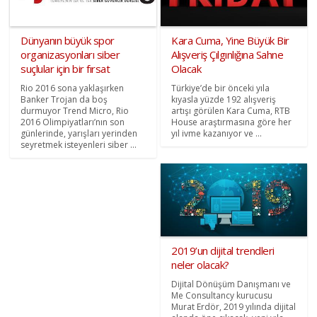
Dünyanın büyük spor
Kara Cuma, Yine Büyük Bir
organizasyonları siber
Alışveriş Çılgınlığına Sahne
suçlular için bir fırsat
Olacak
Rio 2016 sona yaklaşırken
Türkiye’de bir önceki yıla
Banker Trojan da boş
kıyasla yüzde 192 alışveriş
durmuyor Trend Micro, Rio
artışı görülen Kara Cuma, RTB
2016 Olimpiyatları’nın son
House araştırmasına göre her
günlerinde, yarışları yerinden
yıl ivme kazanıyor ve ...
seyretmek isteyenleri siber ...
2019’un dijital trendleri
neler olacak?
Dijital Dönüşüm Danışmanı ve
Me Consultancy kurucusu
Murat Erdör, 2019 yılında dijital