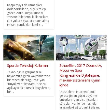
Kaspersky Lab uzmanları,
dolandırıcıların, büyük talep
gören 2018 Dünya Kupası
‘misafir’ biletlerini kullanıcılara
çok yüksek fiyatlara satın alma
imkanı sundukları kimlik ...
Sporda Teknoloji Kullanımı
Schaeffler, 2017 Otomotiv,
Motor ve Spor
Teknolojinin gelişmesi ile
Kongresi’nde Dijitalleşme,
hayatımıza giren kavramlardan
mekanik sistemlerle uyum
bir tanesi de “Big Data” yani
“Büyük Veri” kavramı. Kısaca
içinde
açıklayacak olursak, büyük veri
bir ...
“Nesnelerin İnterneti” (IoE)
geleceğin en güçlü büyüme
unsurlarından biri. İnsanlar,
süreçler, veriler ve nesneler
arasındaki ağ tabanlı iletişim,