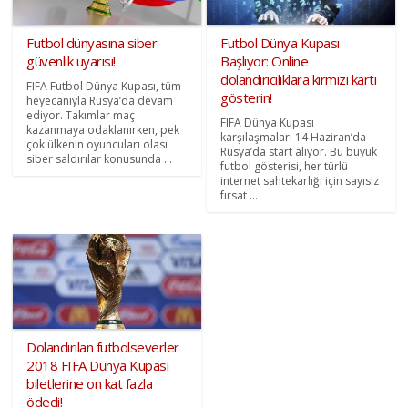
Futbol dünyasına siber
Futbol Dünya Kupası
güvenlik uyarısı!
Başlıyor: Online
dolandırıcılıklara kırmızı kartı
FIFA Futbol Dünya Kupası, tüm
gösterin!
heyecanıyla Rusya’da devam
ediyor. Takımlar maç
FIFA Dünya Kupası
kazanmaya odaklanırken, pek
karşılaşmaları 14 Haziran’da
çok ülkenin oyuncuları olası
Rusya’da start alıyor. Bu büyük
siber saldırılar konusunda ...
futbol gösterisi, her türlü
internet sahtekarlığı için sayısız
fırsat ...
Dolandırılan futbolseverler
2018 FIFA Dünya Kupası
biletlerine on kat fazla
ödedi!