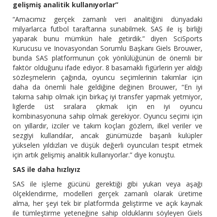
gelişmiş analitik kullanıyorlar”
“Amacımız gerçek zamanlı veri analitiğini dünyadaki
milyarlarca futbol taraftarına sunabilmek. SAS ile iş birliği
yaparak bunu mümkün hale getirdik.” diyen SciSports
Kurucusu ve Inovasyondan Sorumlu Başkanı Giels Brouwer,
bunda SAS platformunun çok yönlülüğünün de önemli bir
faktör olduğunu ifade ediyor. 8 basamaklı figürlerin yer aldığı
sözleşmelerin çağında, oyuncu seçimlerinin takımlar için
daha da önemli hale geldiğine değinen Brouwer, “En iyi
takıma sahip olmak için birkaç iyi transfer yapmak yetmiyor,
liglerde üst sıralara çıkmak için en iyi oyuncu
kombinasyonuna sahip olmak gerekiyor. Oyuncu seçimi için
on yıllardır, izciler ve takım koçları gözlem, ilkel veriler ve
sezgiyi kullandılar, ancak günümüzde başarılı kulüpler
yükselen yıldızları ve düşük değerli oyuncuları tespit etmek
için artık gelişmiş analitik kullanıyorlar.” diye konuştu.
SAS ile daha hızlıyız
SAS ile işleme gücünü gerektiği gibi yukarı veya aşağı
ölçeklendirme, modelleri gerçek zamanlı olarak üretime
alma, her şeyi tek bir platformda geliştirme ve açık kaynak
ile tümleştirme yeteneğine sahip olduklarını söyleyen Giels