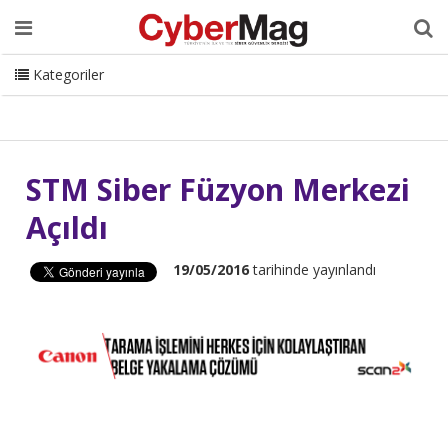
Ana Sayfa
Hakkımızda
Dergi
Editörden
Yazarlar
Danışmanlık
ISC Turkey
Sizden Gelenler
İletişim
Kategoriler
CyberMag Logo
STM Siber Füzyon Merkezi
Açıldı
19/05/2016
tarihinde yayınlandı