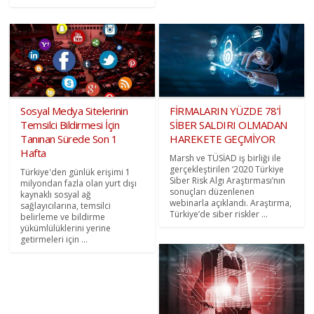
Sosyal Medya Sitelerinin
FİRMALARIN YÜZDE 78’İ
Temsilci Bildirmesi İçin
SİBER SALDIRI OLMADAN
Tanınan Sürede Son 1
HAREKETE GEÇMİYOR
Hafta
Marsh ve TÜSİAD iş birliği ile
gerçekleştirilen ‘2020 Türkiye
Türkiye'den günlük erişimi 1
Siber Risk Algı Araştırması’nın
milyondan fazla olan yurt dışı
sonuçları düzenlenen
kaynaklı sosyal ağ
webinarla açıklandı. Araştırma,
sağlayıcılarına, temsilci
Türkiye’de siber riskler ...
belirleme ve bildirme
yükümlülüklerini yerine
getirmeleri için ...