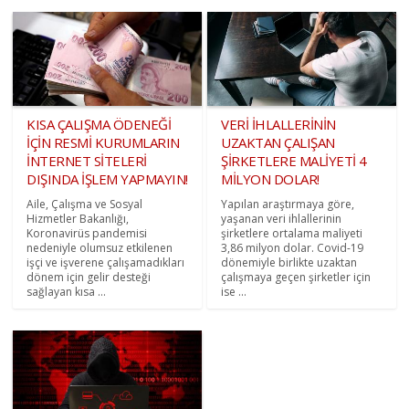
KISA ÇALIŞMA ÖDENEĞİ
VERİ İHLALLERİNİN
İÇİN RESMİ KURUMLARIN
UZAKTAN ÇALIŞAN
İNTERNET SİTELERİ
ŞİRKETLERE MALİYETİ 4
DIŞINDA İŞLEM YAPMAYIN!
MİLYON DOLAR!
Aile, Çalışma ve Sosyal
Yapılan araştırmaya göre,
Hizmetler Bakanlığı,
yaşanan veri ihlallerinin
Koronavirüs pandemisi
şirketlere ortalama maliyeti
nedeniyle olumsuz etkilenen
3,86 milyon dolar. Covid-19
işçi ve işverene çalışamadıkları
dönemiyle birlikte uzaktan
dönem için gelir desteği
çalışmaya geçen şirketler için
sağlayan kısa ...
ise ...