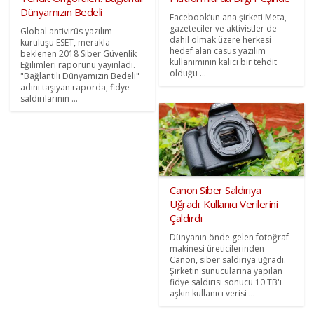
Dünyamızın Bedeli
Facebook’un ana şirketi Meta,
gazeteciler ve aktivistler de
Global antivirüs yazılım
dahil olmak üzere herkesi
kuruluşu ESET, merakla
hedef alan casus yazılım
beklenen 2018 Siber Güvenlik
kullanımının kalıcı bir tehdit
Eğilimleri raporunu yayınladı.
olduğu ...
"Bağlantılı Dünyamızın Bedeli"
adını taşıyan raporda, fidye
saldırılarının ...
Canon Siber Saldırıya
Uğradı: Kullanıcı Verilerini
Çaldırdı
Dünyanın önde gelen fotoğraf
makinesi üreticilerinden
Canon, siber saldırıya uğradı.
Şirketin sunucularına yapılan
fidye saldırısı sonucu 10 TB'ı
aşkın kullanıcı verisi ...