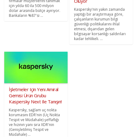
Oluyor
firmalar müşterilerini tanımak
için yılda 60 ila 500 milyon
Kaspersky'nin yakın zamanda
dolar arasında bütçe ayırıyor.
yaptığı bir araştırmaya göre,
Bankaların %87'si ...
çalışanların kurumun bilgi
güvenliği politikalarını ihlal
etmesi, dışarıdan gelen
bilgisayar korsanlığı saldırıları
kadar tehlikeli. ...
İşletmeler Için Yeni Amiral
Gemisi Ürün Grubu
Kaspersky Next Ile Tanışın!
Kaspersky, sağlam uç nokta
korumasını EDR'nin (Uç Nokta
Tespit ve Müdahale) şeffaflığı
ve hızının yanı sıra XDR'nin
(Genişletilmiş Tespit ve
Müdahale) ...