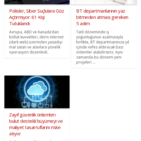
Polisler, Siber Suçlulara Göz
BT departmanlarının yaz
Açtırmıyor: 61 Kişi
bitmeden atması gereken
Tutuklandı
5 adım
Avrupa, ABD ve Kanada’dan
Tatil döneminde iş
kolluk kuvvetleri, derin internet
yoğunluğunun azalmasıyla
(dark web) üzerinden yasadışı
birlikte, BT departmanınıza yıl
mal satan ve alanlara yönelik
içinde nefes aldıracak bazı
operasyon düzenledi.
önlemler alabilirsiniz. Aynı
zamanda bu dönemi yeni
projeleri ...
Zayıf güvenlik önlemleri
bulut destekli büyümeyi ve
maliyet tasarruflarını riske
atıyor