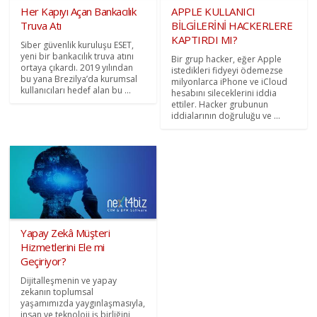
Her Kapıyı Açan Bankacılık
APPLE KULLANICI
Truva Atı
BİLGİLERİNİ HACKERLERE
KAPTIRDI MI?
Siber güvenlik kuruluşu ESET,
yeni bir bankacılık truva atını
Bir grup hacker, eğer Apple
ortaya çıkardı. 2019 yılından
istedikleri fidyeyi ödemezse
bu yana Brezilya’da kurumsal
milyonlarca iPhone ve iCloud
kullanıcıları hedef alan bu ...
hesabını sileceklerini iddia
ettiler. Hacker grubunun
iddialarının doğruluğu ve ...
Yapay Zekâ Müşteri
Hizmetlerini Ele mi
Geçiriyor?
Dijitalleşmenin ve yapay
zekanın toplumsal
yaşamımızda yaygınlaşmasıyla,
insan ve teknoloji iş birliğini