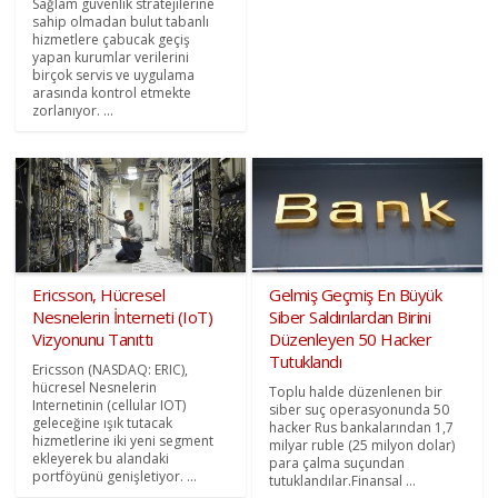
Sağlam güvenlik stratejilerine
sahip olmadan bulut tabanlı
hizmetlere çabucak geçiş
yapan kurumlar verilerini
birçok servis ve uygulama
arasında kontrol etmekte
zorlanıyor. ...
Ericsson, Hücresel
Gelmiş Geçmiş En Büyük
Nesnelerin İnterneti (IoT)
Siber Saldırılardan Birini
Vizyonunu Tanıttı
Düzenleyen 50 Hacker
Tutuklandı
Ericsson (NASDAQ: ERIC),
hücresel Nesnelerin
Toplu halde düzenlenen bir
Internetinin (cellular IOT)
siber suç operasyonunda 50
geleceğine ışık tutacak
hacker Rus bankalarından 1,7
hizmetlerine iki yeni segment
milyar ruble (25 milyon dolar)
ekleyerek bu alandaki
para çalma suçundan
portföyünü genişletiyor. ...
tutuklandılar.Finansal ...