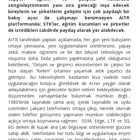
zenginleştirmenin yanı sıra geleceği inşa edecek
bireylerin ve şirketlerin gelişimi için çok paydaşlı bir
bakış açısı ile çalışmayı benimseyen AITR
platformunda; STK’lar, eğitim kurumları ve şirketler
de istedikleri takdirde paydaş olarak yer alabilecek.
AITR tarafından yapılan açıklamada, her gün yeni buluşların
ortaya çıkmasına, yeni uygulamaların üretilmesine, yapay
zekâ, makine öğrenimi ve bir dizi bilişsel teknolojiye ve
oluşuma daha fazla yatırım yapılmasına şahit olduğumuz
belirtilerek, “Girişim ve girişimci ekosistemleri ile çarpıcı bir
hıza ulaşan “kırılım” ortamını yaşamak artık şaşırtıcı da
gelmiyor. Bu teknolojilerin bazılarının kısa vadede nasıl
uygulanacağını kolayca görebilsek de AI'nın yaygın olarak
anlaşılabilmesi için gelecekte bizleri nelerin bekleyebileceğini
düşünmeden varsayımlarda bulunmak mümkün değil…
1980'lerde taşınabilir (ama araç içinde taşınabilir ve uydu
üzerinden çalışan) telefonların ortaya çıkışı, nerede olursak
olalım telefon görüşmesi yapmanın mümkün olabileceğini
açıkça ortaya koymasına rağmen, GSM, Edge, LTE ve 5G,
6G derken ilk kuşak ana çatı bilgisayar sistemlerinin gücüne
sahip akıllı telefonların her türlü bilgi ve uygulamaya erişim
olanağına sahip taşınabilir ve kişiselleştirilmiş bilgi işlem