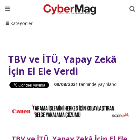
Ana Sayfa
Hakkımızda
Dergi
Editörden
Yazarlar
Danışmanlık
ISC Turkey
Sizden Gelenler
İletişim
Kategoriler
CyberMag Logo
TBV ve İTÜ, Yapay Zekâ
İçin El Ele Verdi
09/08/2021
tarihinde yayınlandı
TBV ve İTÜ, Yapay Zekâ İçin El Ele