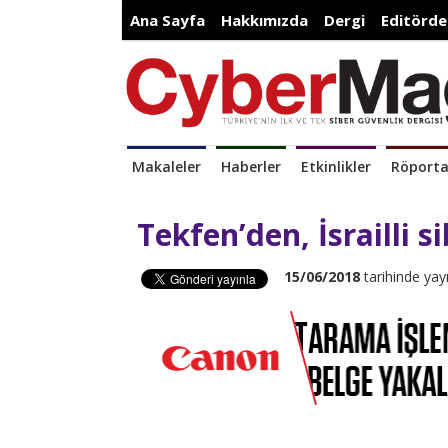
Ana Sayfa
Hakkımızda
Dergi
Editörde
Makaleler
Haberler
Etkinlikler
Röporta
Tekfen’den, İsrailli s
15/06/2018
tarihinde yay