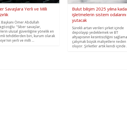
er Savaşlara Yerli ve Milli
Bulut bilişim 2025 yılına kada
ırlık
işletmelerin sistem odalarını
yutacak
 Başkanı Ömer Abdullah
agözoğlu: "Siber savaşlar,
Sürekli artan verileri şirket içinde
elerin ulusal güvenliğine yönelik en
depolayıp yedeklemek ve BT
mli tehditlerden biri, kurum olarak
altyapısının kesintisizliğini sağlam
iye'nin yerli ve milli ...
çalışmak büyük maliyetlere neden
oluyor. Şirketler artık kendi içinde .