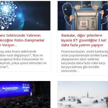
ans Sektöründe Yatırımın
Bankalar, diğer şirketlere
leceğine Robo-Danışmanlar
kıyasla BT güvenliğine 3 kat
n Veriyor…
daha fazla yatırım yapıyor
pay zeka finans sektöründe
Finans kuruluşları, mobil bankacılı
lları nasıl değiştiriyor?’, ‘Bize ne
artan popülaritesiyle birlikte bank
acağımızı Robo Danışmanlar mı
altyapılarının siber saldırılar
leyecek, yoksa işimizi elimizden mi
karşısında daha fazla riskle karşı
orlar?’,
karşıya kalması gibi trendler
sonucunda ...