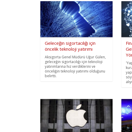
Geleceğin sigortacılığı için
Fin
öncelik teknoloji yatırımı
Ge
Yö
Aksigorta Genel Müdürü Uğur Gülen,
geleceğin sigortacılığı için teknoloji
'Ya
yatırımlarına hız verdiklerini ve
kura
önceliğin teknoloji yatırımı olduğunu
yap
belirtti.
söy
alıy