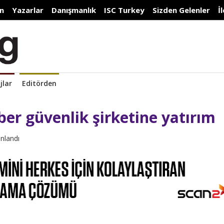
n
Yazarlar
Danışmanlık
ISC Turkey
Sizden Gelenler
İ
jlar
Editörden
iber güvenlik şirketine yatırım
ınlandı