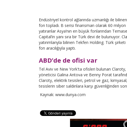
Endüstriyel kontrol ağlarında uzmanlığı ile biline
fon topladı. B serisi finansman olarak 60 milyon d
yatıranlar Asya’nın en büyük fonlarından Temasek
Capital’in yanı sıra bir Türk devi de bulunuyor. C
yatırımlarıyla bilinen Tekfen Holding. Türk şirketi
fon aracılığıyla yaptı.
ABD’de de ofisi var
Tel Aviv ve New York'ta ofisleri bulunan Claroty,
yöneticisi Galina Antova ve Benny Porat tarafında
Claroty, elektrik tesisleri, petrol ve gaz, kimyas
tesislerin siber saldırılara karşı güvenliğinden so
Kaynak: www.dunya.com