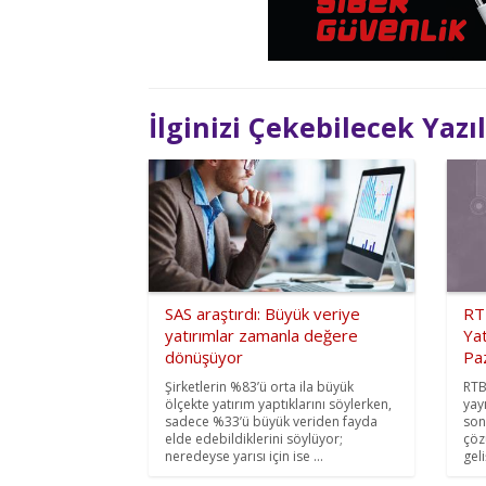
İlginizi Çekebilecek Yazı
SAS araştırdı: Büyük veriye
RT
yatırımlar zamanla değere
Yat
dönüşüyor
Paz
Şirketlerin %83’ü orta ila büyük
RTB
ölçekte yatırım yaptıklarını söylerken,
yay
sadece %33’ü büyük veriden fayda
son
elde edebildiklerini söylüyor;
çöz
neredeyse yarısı için ise ...
gel