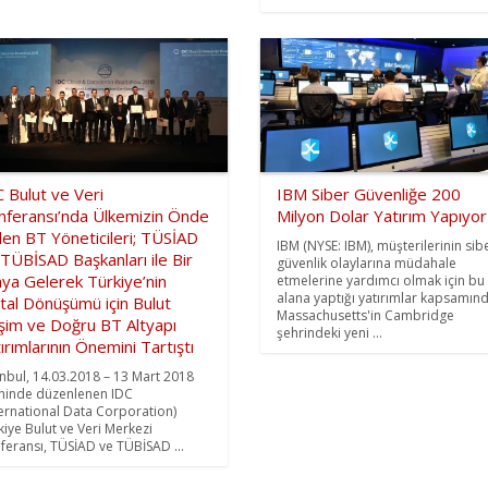
 Bulut ve Veri
IBM Siber Güvenliğe 200
nferansı’nda Ülkemizin Önde
Milyon Dolar Yatırım Yapıyor
en BT Yöneticileri; TÜSİAD
IBM (NYSE: IBM), müşterilerinin sib
TÜBİSAD Başkanları ile Bir
güvenlik olaylarına müdahale
ya Gelerek Türkiye’nin
etmelerine yardımcı olmak için bu
alana yaptığı yatırımlar kapsamınd
ital Dönüşümü için Bulut
Massachusetts'in Cambridge
işim ve Doğru BT Altyapı
şehrindeki yeni ...
ırımlarının Önemini Tartıştı
anbul, 14.03.2018 – 13 Mart 2018
ihinde düzenlenen IDC
ternational Data Corporation)
kiye Bulut ve Veri Merkezi
feransı, TÜSİAD ve TÜBİSAD ...