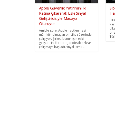
Apple Güvenlik Yatırımını İki
Sib
Katına Çıkararak Eski Sinyal
Haz
Geliştiricisiyle Masaya
BTK
Oturuyor
Kar
ülk
Amid’e göre, Apple hacklenmesi
öne
mümkün olmayan bir cihaz üzerinde
Türk
çalışıyor. Şirket, bunun işin eski
geliştiricisi Frederic Jacobs ile tekrar
çalışmaya başladı.Sinyal isimli ...