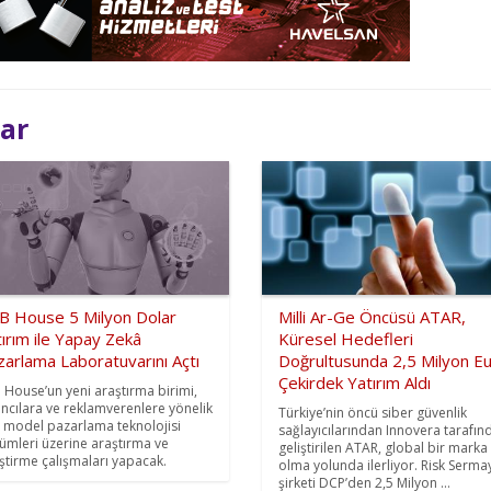
lar
B House 5 Milyon Dolar
Milli Ar-Ge Öncüsü ATAR,
ırım ile Yapay Zekâ
Küresel Hedefleri
arlama Laboratuvarını Açtı
Doğrultusunda 2,5 Milyon E
Çekirdek Yatırım Aldı
 House’un yeni araştırma birimi,
ıncılara ve reklamverenlere yönelik
Türkiye’nin öncü siber güvenlik
 model pazarlama teknolojisi
sağlayıcılarından Innovera tarafın
ümleri üzerine araştırma ve
geliştirilen ATAR, global bir marka
iştirme çalışmaları yapacak.
olma yolunda ilerliyor. Risk Serma
şirketi DCP’den 2,5 Milyon ...