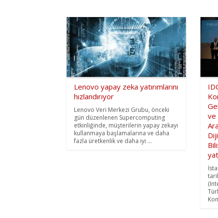
Lenovo yapay zeka yatırımlarını
IDC
hızlandırıyor
Ko
Gel
Lenovo Veri Merkezi Grubu, önceki
ve 
gün düzenlenen Supercomputing
Ara
etkinliğinde, müşterilerin yapay zekayı
kullanmaya başlamalarına ve daha
Dij
fazla üretkenlik ve daha iyi ...
Bil
yat
İst
tar
(In
Tür
Kon