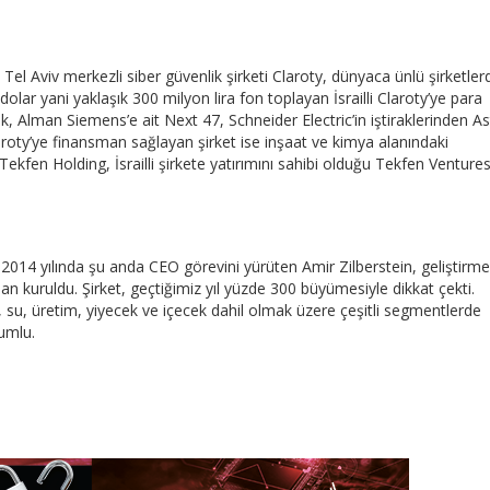
n Tel Aviv merkezli siber güvenlik şirketi Claroty, dünyaca ünlü şirketle
olar yani yaklaşık 300 milyon lira fon toplayan İsrailli Claroty’ye para
, Alman Siemens’e ait Next 47, Schneider Electric’in iştiraklerinden As
laroty’ye finansman sağlayan şirket ise inşaat ve kimya alanındaki
 Tekfen Holding, İsrailli şirkete yatırımını sahibi olduğu Tekfen Ventures
 2014 yılında şu anda CEO görevini yürüten Amir Zilberstein, geliştirme
n kuruldu. Şirket, geçtiğimiz yıl yüzde 300 büyümesiyle dikkat çekti.
al, su, üretim, yiyecek ve içecek dahil olmak üzere çeşitli segmentlerde
rumlu.