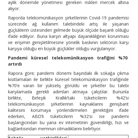
aylık dönemde yönetmesi gereken riskleri mercek altına
alıyor.
Raporda telekomünikasyon şirketlerinin Covid-19 pandemisi
sürecinde ağ kullanım talebindeki artış ile yaşanan
güçlüklerin üstesinden gelmede büyük ölçüde başarılı olduğu
ifade ediliyor. Buna karşın altyapı dayanıklılığının korunması
ve erişimin genişletilmesine yönelik baskının sektörün karşı
karşıya olduğu en büyük güçlükler olduğu vurgulanıyor.
Pandemi küresel telekomünikasyon trafiğini %70
artırdı
Rapora göre; pandemi dönemi başındaki ilk sokağa çıkma
kısıtlamaları ile birlikte küresel telekomünikasyon trafiğinde
%70’e varan bir yükseliş görüldü ve şirketler bu talebi
karşılamada gerekli adımları atmaya çalıştılar. Bununla
birlikte, Birleşik Krallık’taki tüketicilerin %42’si
telekomünikasyon şirketlerinin kaynaklarını genişbant
kalitesini korumaya yönlendirmeleri gerektiğini ifade
ederken, ABD’li tüketicilerin %32’si ise pandemi
başlangıcından bu yana ev internetinin güvenilirliği, hızı ve
bağlantısından memnun olmadıklarını belirtiyor.