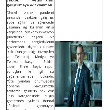
Sektör, yetkinlikleri
geliştirmeye odaklanmalı
“Genel olarak pandemi
sırasında uzaktan çalışma,
evde eğitim ve eğlencede
yaşanan ağ kullanım artışı
karşısında telekomünikasyon
şirketlerinin başarılı bir
performans sergilediklerini
gözlemledik” diyen EY Türkiye
Risk Danışmanlığı Hizmetleri
ve Teknoloji, Medya ve
Telekomünikasyon Sektör
Lideri Emre Beşli, rapor
sonuçları ile ilgili şu
değerlendirmede bulundu:
“Öte yandan önümüzdeki
döneme baktığımızda
sektörde gelirlerin pek çok
ürün kategorisinde düşüş
göstermesi yüksek ihtimal
dâhilinde görünüyor.