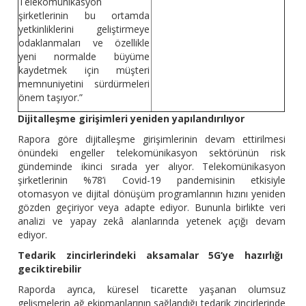
Telekomünikasyon
şirketlerinin bu ortamda
yetkinliklerini geliştirmeye
odaklanmaları ve özellikle
yeni normalde büyüme
kaydetmek için müşteri
memnuniyetini sürdürmeleri
önem taşıyor.”
Dijitalleşme girişimleri yeniden yapılandırılıyor
Rapora göre dijitalleşme girişimlerinin devam ettirilmesi
önündeki engeller telekomünikasyon sektörünün risk
gündeminde ikinci sırada yer alıyor. Telekomünikasyon
şirketlerinin %78’i Covid-19 pandemisinin etkisiyle
otomasyon ve dijital dönüşüm programlarının hızını yeniden
gözden geçiriyor veya adapte ediyor. Bununla birlikte veri
analizi ve yapay zekâ alanlarında yetenek açığı devam
ediyor.
Tedarik zincirlerindeki aksamalar 5G’ye hazırlığı
geciktirebilir
Raporda ayrıca, küresel ticarette yaşanan olumsuz
gelişmelerin ağ ekipmanlarının sağlandığı tedarik zincirlerinde