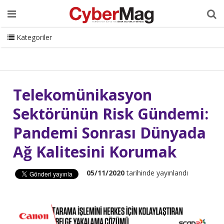
Ana Sayfa
Hakkımızda
Dergi
Editörden
Yazarlar
Danışmanlık
ISC Turkey
Sizden Gelenler
İletişim
Kategoriler
CyberMag Logo
Telekomünikasyon
Sektörünün Risk Gündemi:
Pandemi Sonrası Dünyada
Ağ Kalitesini Korumak
05/11/2020
tarihinde yayınlandı