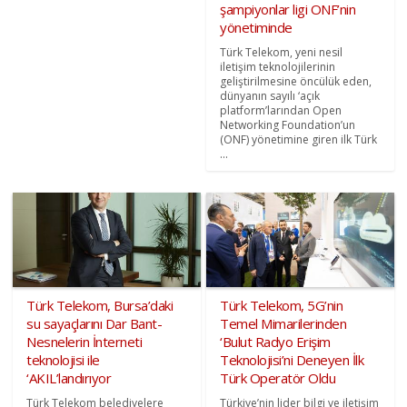
şampiyonlar ligi ONF’nin
yönetiminde
Türk Telekom, yeni nesil
iletişim teknolojilerinin
geliştirilmesine öncülük eden,
dünyanın sayılı ‘açık
platform’larından Open
Networking Foundation’un
(ONF) yönetimine giren ilk Türk
...
Türk Telekom, Bursa’daki
Türk Telekom, 5G’nin
su sayaçlarını Dar Bant-
Temel Mimarilerinden
Nesnelerin İnterneti
‘Bulut Radyo Erişim
teknolojisi ile
Teknolojisi’ni Deneyen İlk
‘AKIL’landırıyor
Türk Operatör Oldu
Türk Telekom belediyelere
Türkiye’nin lider bilgi ve iletişim