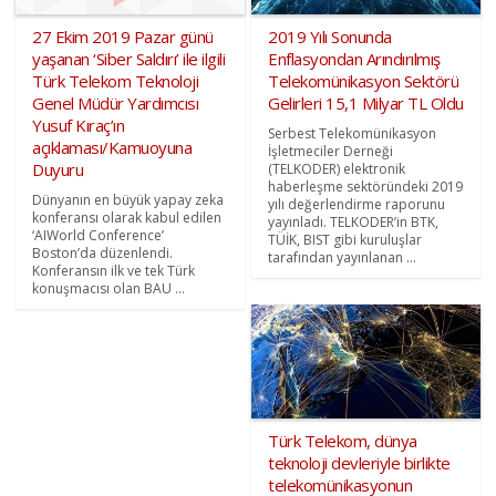
27 Ekim 2019 Pazar günü
2019 Yılı Sonunda
yaşanan ‘Siber Saldırı’ ile ilgili
Enflasyondan Arındırılmış
Türk Telekom Teknoloji
Telekomünikasyon Sektörü
Genel Müdür Yardımcısı
Gelirleri 15,1 Milyar TL Oldu
Yusuf Kıraç’ın
Serbest Telekomünikasyon
açıklaması/Kamuoyuna
İşletmeciler Derneği
Duyuru
(TELKODER) elektronik
haberleşme sektöründeki 2019
Dünyanın en büyük yapay zeka
yılı değerlendirme raporunu
konferansı olarak kabul edilen
yayınladı. TELKODER’in BTK,
‘AIWorld Conference’
TÜİK, BIST gibi kuruluşlar
Boston’da düzenlendi.
tarafından yayınlanan ...
Konferansın ilk ve tek Türk
konuşmacısı olan BAU ...
Türk Telekom, dünya
teknoloji devleriyle birlikte
telekomünikasyonun