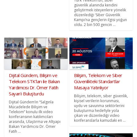
Türk Telekom’un, siber
güvenlik alanında kendini
geliştirmek isteyenlere yönelik
düzenlediği ‘Siber Güvenlik
Kampı’na gençlerin ilgisi yoğun
oldu. 2 bin 500 gencin ...
Dijital Gündem, Bilişim ve
Bilişim, Telekom ve Siber
Telekom STK’ları ile Bakan
Güvenlikteki Standartlar
Yardımcısı Dr. Ömer Fatih
Masaya Yatırılıyor
Sayan’ı Buluşturdu
Bilişim, telekom, siber güvenlik,
kişisel verilerin korunması,
Dijital Gündem’in “Salgınla
uydu ve savunma sektörlerini
Mücadelede Bilişim ve
buluşturma hedefiyle yola
Telekom” konulu ilk video
çıkan ve düzenlediği video
konferansının katılımcıları
konferanslarla kamudaki en ...
arasında, Ulaştırma ve Altyapı
Bakan Yardımcısı Dr. Ömer
Fatih ...