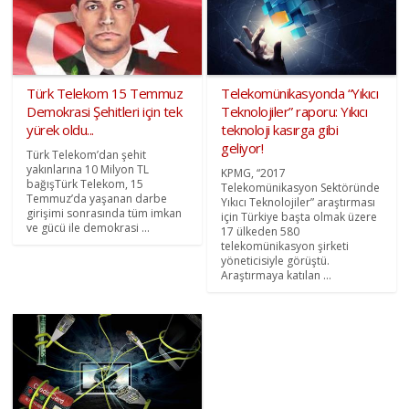
Türk Telekom 15 Temmuz
Telekomünikasyonda “Yıkıcı
Demokrasi Şehitleri için tek
Teknolojiler” raporu: Yıkıcı
yürek oldu...
teknoloji kasırga gibi
geliyor!
Türk Telekom’dan şehit
yakınlarına 10 Milyon TL
KPMG, “2017
bağışTürk Telekom, 15
Telekomünikasyon Sektöründe
Temmuz’da yaşanan darbe
Yıkıcı Teknolojiler” araştırması
girişimi sonrasında tüm imkan
için Türkiye başta olmak üzere
ve gücü ile demokrasi ...
17 ülkeden 580
telekomünikasyon şirketi
yöneticisiyle görüştü.
Araştırmaya katılan ...