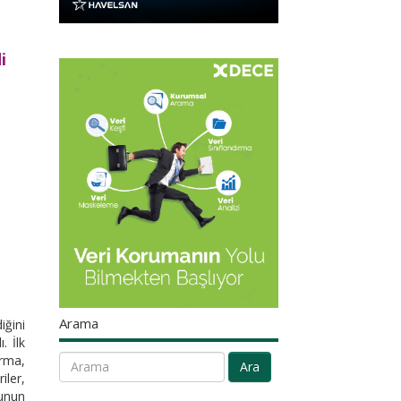
i
Arama
iğini
. İlk
urma,
Ara
iler,
sunun