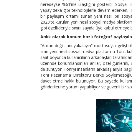
neredeyse %61’ine ulaştığını gösterdi. Sosyal i
yapay zeka gibi teknolojilerle devam ederken, Tü
bir paylaşım ortamı sunan yeni nesil bir sosy
2023'te kurulan yeni nesil sosyal medya platform
gibi özellikleriyle sınırlı sayıda üye kabul etmeye 
Anlık olarak konum bazlı fotoğraf paylaşıla
“Anıları değil, anı yakalayın” mottosuyla gelişti
alan yeni nesil sosyal medya platformu Toni, kul
saat boyunca kullanıcıların arkadaşları tarafından
üzerinde konumlandırılan anılar, özel günlerini, s
de sunuyor. Toni'yi insanların arkadaşlarıyla bağl
Toni Pazarlama Direktörü Berke Söylemezoğlu, "
davet etme hakkı bulunuyor. Bu sayede kullanıcıl
gönderilerine yorum yapabiliyor ve güvenli bir s