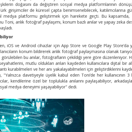
lişkilerin doğasını da değiştiren sosyal medya platformlarının dönü
rk girişimciler de küresel çapta benimsenebilecek, katılımcılarına gü
al medya platformu geliştirmek için harekete geçti. Bu kapsamda, 
u Toni, anlık fotoğraf paylaşımı, konum bazlı anılar ve yapay zeka de
başladı.
biliyor
rilen, iOS ve Android cihazlar için App Store ve Google Play Store’da y
lanıcıların konum bildirerek anlık fotoğraf paylaşmasına olanak tanıyo
 görülebilen bu anılar, fotoğrafların çekildiği yere göre düzenleniyor. H
eyahatlerini, mutlu oldukları anları kaydeden kullanıcılara dijital bir 
antı kurabilmeleri ve her anı yakalayabilmeleri için geliştirdiklerini kay
Yalnızca davetiyeyle üyelik kabul eden Toni’de her kullanıcının 3 k
ar, kendilerine özel bir toplulukla anılarını paylaşabiliyor, arkadaşla
osyal medya deneyimi yaşayabiliyor" dedi.