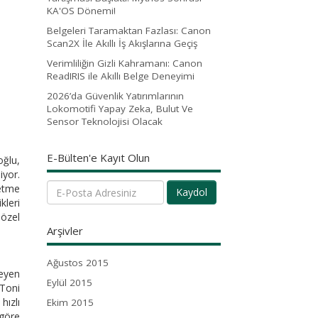
KA'OS Dönemi!
Belgeleri Taramaktan Fazlası: Canon
Scan2X İle Akıllı İş Akışlarına Geçiş
Verimliliğin Gizli Kahramanı: Canon
ReadIRIS ile Akıllı Belge Deneyimi
2026’da Güvenlik Yatırımlarının
Lokomotifi Yapay Zeka, Bulut Ve
Sensor Teknolojisi Olacak
E-Bülten'e Kayıt Olun
oğlu,
iyor.
fetme
Kaydol
kleri
 özel
Arşivler
Ağustos 2015
teyen
Eylül 2015
 Toni
hızlı
Ekim 2015
 göre