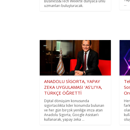
Business&Tech Week’te dünyaca ünlü
...
uzmanları buluşturacak.
ANADOLU SİGORTA, YAPAY
Tek
ZEKA UYGULAMASI ‘AS’LI’YA,
So
TÜRKÇE ÖĞRETTİ
Or
Dijital dönüşüm konusunda
Her
sigortacılıkta lider konumda bulunan
far
ve her gün birçok yeniliğe imza atan
ola
Anadolu Sigorta, Google Asistan’ı
kull
kullanarak, yapay zeka ...
oluş