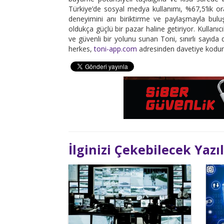
Türkiye’de sosyal medya kullanımı, %67,5’lik o
deneyimini anı biriktirme ve paylaşmayla buluş
oldukça güçlü bir pazar haline getiriyor. Kullanıc
ve güvenli bir yolunu sunan Toni, sınırlı sayıd
herkes,
toni-app.com
adresinden davetiye kodunu al
İlginizi Çekebilecek Yazı