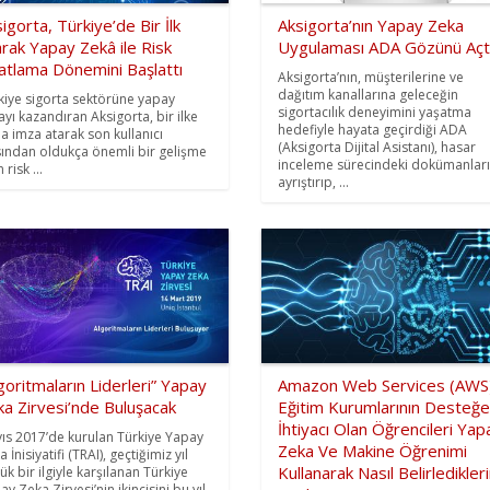
igorta, Türkiye’de Bir İlk
Aksigorta’nın Yapay Zeka
rak Yapay Zekâ ile Risk
Uygulaması ADA Gözünü Açtı
atlama Dönemini Başlattı
Aksigorta’nın, müşterilerine ve
dağıtım kanallarına geleceğin
kiye sigorta sektörüne yapay
sigortacılık deneyimini yaşatma
ayı kazandıran Aksigorta, bir ilke
hedefiyle hayata geçirdiği ADA
a imza atarak son kullanıcı
(Aksigorta Dijital Asistanı), hasar
sından oldukça önemli bir gelişme
inceleme sürecindeki dokümanları
 risk ...
ayrıştırıp, ...
goritmaların Liderleri” Yapay
Amazon Web Services (AWS
a Zirvesi’nde Buluşacak
Eğitim Kurumlarının Desteğe
İhtiyacı Olan Öğrencileri Yap
ıs 2017’de kurulan Türkiye Yapay
Zeka Ve Makine Öğrenimi
 İnisiyatifi (TRAI), geçtiğimiz yıl
Kullanarak Nasıl Belirledikleri
ük bir ilgiyle karşılanan Türkiye
y Zeka Zirvesi’nin ikincisini bu yıl