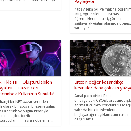
Paylaşıyor
Yapay zeka (AI) ve makine öğrenim
(ML), öğrencilerin en iyi nasıl
öğrendiklerine dair içgörüler
sağlayarak eğitim alanında dönü
yaratıyor.
 Tıkla NFT Oluşturulabilen
Bitcoin değer kazandıkça,
syal NFT Pazar Yeri
kesintiler daha çok can yakıy
derınbox Kullanıma Sunuldu!
Sanal para birimi Bitcoin,
Chicago’daki CBOE borsasında iş
hangi bir NFT pazar yerinden
görmesi ve New York’taki Nasdaq’
klı olarak bir sosyal bileşene sahip
yakında bitcoin işlemlerine
n Orderinbox bugün itibarıyla
başlayacağını açıklamasının ardın
anıma açıldı. İçerik
değeri hızla ...
turucularının hayran kitlelerini ...