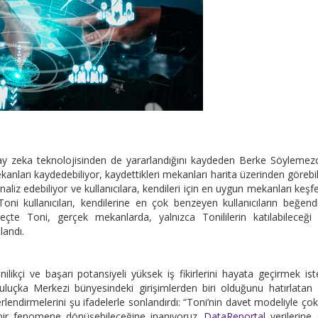
apay zeka teknolojisinden de yararlandığını kaydeden Berke Söylemez
mekanları kaydedebiliyor, kaydettikleri mekanları harita üzerinden görebil
naliz edebiliyor ve kullanıcılara, kendileri için en uygun mekanları keş
i kullanıcıları, kendilerine en çok benzeyen kullanıcıların beğendi
reçte Toni, gerçek mekanlarda, yalnızca Tonililerin katılabileceği
landı.
ilikçi ve başarı potansiyeli yüksek iş fikirlerini hayata geçirmek is
uluçka Merkezi bünyesindeki girişimlerden biri olduğunu hatırlatan
dirmelerini şu ifadelerle sonlandırdı: “Toni’nin davet modeliyle çok 
 bir fenomene dönüşebileceğine inanıyoruz.
DataReportal
verilerine