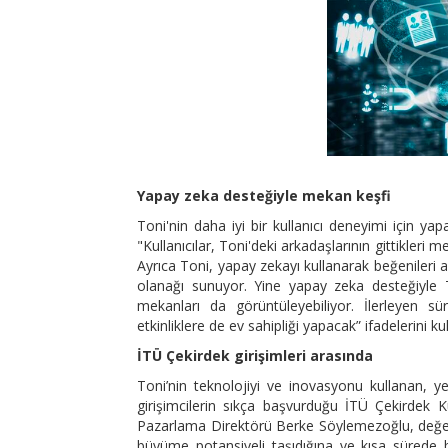
Yapay zeka desteğiyle mekan keşfi
Toni'nin daha iyi bir kullanıcı deneyimi için y
"Kullanıcılar, Toni'deki arkadaşlarının gittikleri 
Ayrıca Toni, yapay zekayı kullanarak beğenileri a
olanağı sunuyor. Yine yapay zeka desteğiyle Ton
mekanları da görüntüleyebiliyor. İlerleyen sü
etkinliklere de ev sahipliği yapacak” ifadelerini kul
İTÜ Çekirdek girişimleri arasında
Toni’nin teknolojiyi ve inovasyonu kullanan, yen
girişimcilerin sıkça başvurduğu İTÜ Çekirdek K
Pazarlama Direktörü Berke Söylemezoğlu, değerlen
büyüme potansiyeli taşıdığına ve kısa sürede