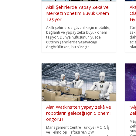
Akıllı Şehirlerde Yapay Zekâ ve
Aks
Merkezi Yönetim Büyük Önem
Ola
Taşıyor
Fiy
Akıllı şehirlerde güvenlik için mobilite,
Tür
bağlantı ve yapay zekâ büyük önem
zek
taşıyor. Dünya nüfusunun yüzde
dah
66’sının şehirlerde yaşayacağı
açı
öngörülürken, bu süreçte ...
olan
Alan Watkins’ten yapay zekâ ve
“Al
robotların geleceği için 5 önemli
Zek
öngörü !
May
Zeka
Management Centre Türkiye (MCT), İş
büy
ve Teknoloji Haftası “&NOW
Yapa