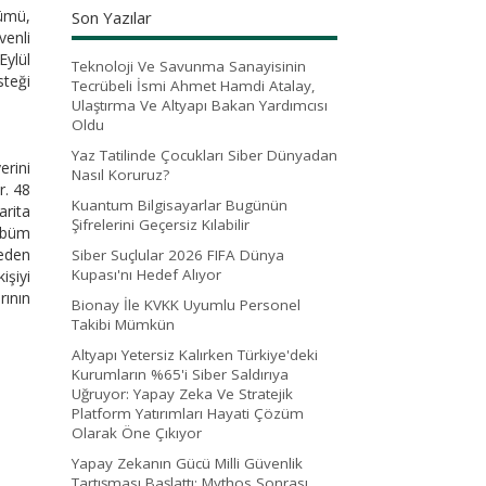
şümü,
Son Yazılar
venli
Eylül
Teknoloji Ve Savunma Sanayisinin
steği
Tecrübeli İsmi Ahmet Hamdi Atalay,
Ulaştırma Ve Altyapı Bakan Yardımcısı
Oldu
Yaz Tatilinde Çocukları Siber Dünyadan
erini
Nasıl Koruruz?
r. 48
Kuantum Bilgisayarlar Bugünün
arita
Şifrelerini Geçersiz Kılabilir
albüm
deden
Siber Suçlular 2026 FIFA Dünya
Kupası'nı Hedef Alıyor
işiyi
rının
Bionay İle KVKK Uyumlu Personel
Takibi Mümkün
Altyapı Yetersiz Kalırken Türkiye'deki
Kurumların %65'i Siber Saldırıya
Uğruyor: Yapay Zeka Ve Stratejik
Platform Yatırımları Hayati Çözüm
Olarak Öne Çıkıyor
Yapay Zekanın Gücü Milli Güvenlik
Tartışması Başlattı: Mythos Sonrası