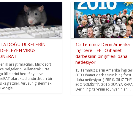
TA DOĞU ÜLKELERİNİ
15 Temmuz Derin Amerika
DEFLEYEN VİRÜS:
İngiltere - FETÖ ihanet
ONERAT
darbesinin bir şifresi daha
netleşiyor.
enlik araştırmacıları, Microsoft
ice belgelerini kullanarak Orta
15 Temmuz Derin Amerika İngilter
u ülkelerini hedefleyen ve
FETÖ ihanet darbesinin bir şifresi
neRAT olarak adlandırdıkları bir
daha netleşiyor.ŞİFRE İNGİLİZ THE
üs keşfettiler. Virüsün gizlenmek
ECONOMİST'İN 2016 DÜNYA KAPA
 Google ...
Derin İngiltere'nin (dünyanın en ...