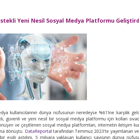
stekli Yeni Nesil Sosyal Medya Platformu Geliştird
a kullanıcılarının dünya nüfusunun neredeyse %61’ine karşılık geld
i, güvenli ve yeni nesil bir sosyal medya platformu için kolları sıvadı
nüşen ve çeşitlenen sosyal medya platformları, internetin iletişim k
rına dönüştü.
DataReportal
tarafından Temmuz 2023'te yayımlanan ver
bir eşiği aştığını, 5 milyara yaklaşan kullanıcı sayısının dünya nüfu