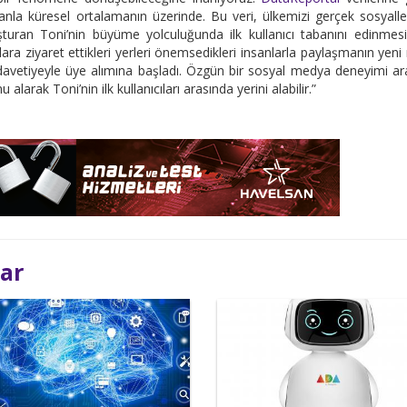
ranla küresel ortalamanın üzerinde. Bu veri, ülkemizi gerçek sosyal
turan Toni’nin büyüme yolculuğunda ilk kullanıcı tabanını edinmesi
ılara ziyaret ettikleri yerleri önemsedikleri insanlarla paylaşmanın yeni 
a davetiyeyle üye alımına başladı. Özgün bir sosyal medya deneyimi a
arak Toni’nin ilk kullanıcıları arasında yerini alabilir.”
lar