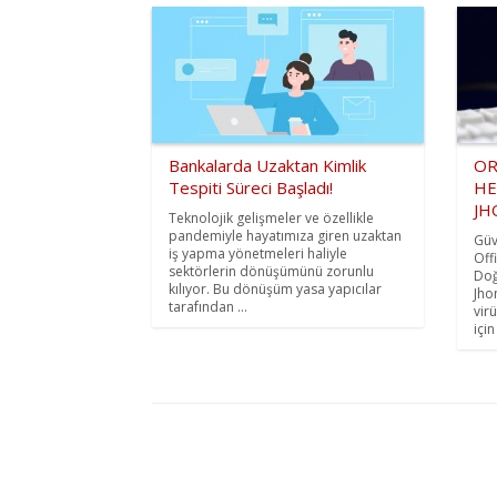
Bankalarda Uzaktan Kimlik
OR
Tespiti Süreci Başladı!
HE
JH
Teknolojik gelişmeler ve özellikle
pandemiyle hayatımıza giren uzaktan
Güv
iş yapma yönetmeleri haliyle
Off
sektörlerin dönüşümünü zorunlu
Doğ
kılıyor. Bu dönüşüm yasa yapıcılar
Jho
tarafından ...
vir
için