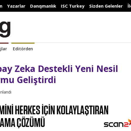
n
Yazarlar
Danışmanlık
ISC Turkey
Sizden Gelenler
İ
jlar
Editörden
pay Zeka Destekli Yeni Nesil
mu Geliştirdi
ınlandı