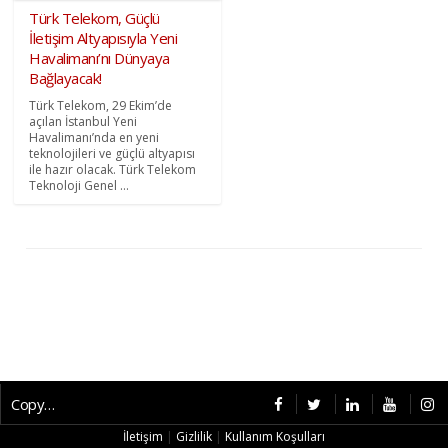
Türk Telekom, Güçlü
İletişim Altyapısıyla Yeni
Havalimanı’nı Dünyaya
Bağlayacak!
Türk Telekom, 29 Ekim’de
açılan İstanbul Yeni
Havalimanı’nda en yeni
teknolojileri ve güçlü altyapısı
ile hazır olacak. Türk Telekom
Teknoloji Genel ...
Copyright © 2026 CybermagOnline
İletişim
|
Gizlilik
|
Kullanım Koşulları