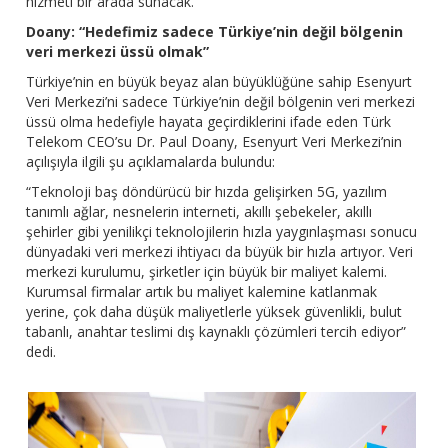
hizmeti bir arada sunacak.
Doany: “Hedefimiz sadece Türkiye’nin değil bölgenin
veri merkezi üssü olmak”
Türkiye’nin en büyük beyaz alan büyüklüğüne sahip Esenyurt
Veri Merkezi’ni sadece Türkiye’nin değil bölgenin veri merkezi
üssü olma hedefiyle hayata geçirdiklerini ifade eden Türk
Telekom CEO’su Dr. Paul Doany, Esenyurt Veri Merkezi’nin
açılışıyla ilgili şu açıklamalarda bulundu:
“Teknoloji baş döndürücü bir hızda gelişirken 5G, yazılım
tanımlı ağlar, nesnelerin interneti, akıllı şebekeler, akıllı
şehirler gibi yenilikçi teknolojilerin hızla yaygınlaşması sonucu
dünyadaki veri merkezi ihtiyacı da büyük bir hızla artıyor. Veri
merkezi kurulumu, şirketler için büyük bir maliyet kalemi.
Kurumsal firmalar artık bu maliyet kalemine katlanmak
yerine, çok daha düşük maliyetlerle yüksek güvenlikli, bulut
tabanlı, anahtar teslimi dış kaynaklı çözümleri tercih ediyor”
dedi.