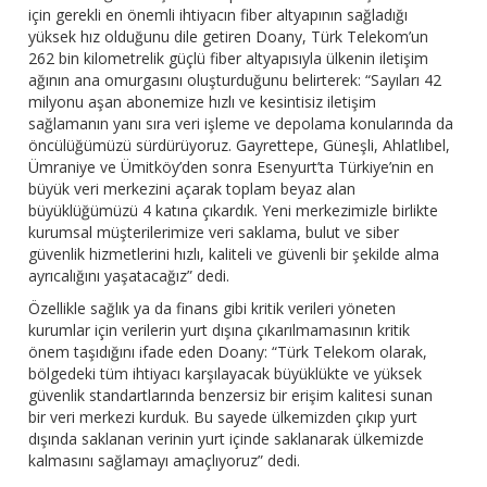
için gerekli en önemli ihtiyacın fiber altyapının sağladığı
yüksek hız olduğunu dile getiren Doany, Türk Telekom’un
262 bin kilometrelik güçlü fiber altyapısıyla ülkenin iletişim
ağının ana omurgasını oluşturduğunu belirterek: “Sayıları 42
milyonu aşan abonemize hızlı ve kesintisiz iletişim
sağlamanın yanı sıra veri işleme ve depolama konularında da
öncülüğümüzü sürdürüyoruz. Gayrettepe, Güneşli, Ahlatlıbel,
Ümraniye ve Ümitköy’den sonra Esenyurt’ta Türkiye’nin en
büyük veri merkezini açarak toplam beyaz alan
büyüklüğümüzü 4 katına çıkardık. Yeni merkezimizle birlikte
kurumsal müşterilerimize veri saklama, bulut ve siber
güvenlik hizmetlerini hızlı, kaliteli ve güvenli bir şekilde alma
ayrıcalığını yaşatacağız” dedi.
Özellikle sağlık ya da finans gibi kritik verileri yöneten
kurumlar için verilerin yurt dışına çıkarılmamasının kritik
önem taşıdığını ifade eden Doany: “Türk Telekom olarak,
bölgedeki tüm ihtiyacı karşılayacak büyüklükte ve yüksek
güvenlik standartlarında benzersiz bir erişim kalitesi sunan
bir veri merkezi kurduk. Bu sayede ülkemizden çıkıp yurt
dışında saklanan verinin yurt içinde saklanarak ülkemizde
kalmasını sağlamayı amaçlıyoruz” dedi.