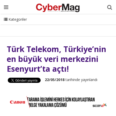
Ana Sayfa
Hakkımızda
Dergi
Editörden
Yazarlar
Danışmanlık
ISC Turkey
Sizden Gelenler
İletişim
Kategoriler
CyberMag Logo
Türk Telekom, Türkiye’nin
en büyük veri merkezini
Esenyurt’ta açtı!
22/05/2018
tarihinde yayınlandı