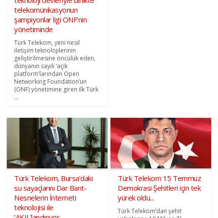
teknoloji devleriyle birlikte
telekomünikasyonun
şampiyonlar ligi ONF’nin
yönetiminde
Türk Telekom, yeni nesil
iletişim teknolojilerinin
geliştirilmesine öncülük eden,
dünyanın sayılı ‘açık
platform’larından Open
Networking Foundation’un
(ONF) yönetimine giren ilk Türk
...
Türk Telekom, Bursa’daki
Türk Telekom 15 Temmuz
su sayaçlarını Dar Bant-
Demokrasi Şehitleri için tek
Nesnelerin İnterneti
yürek oldu...
teknolojisi ile
Türk Telekom’dan şehit
‘AKIL’landırıyor