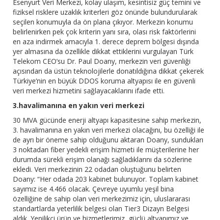
Esenyurt Veri Merkezi, kolay ulaşım, kesintisiz güç temini ve
fiziksel risklere uzaklık kriterleri göz önünde bulundurularak
seçilen konumuyla da ön plana çıkıyor. Merkezin konumu
belirlenirken pek çok kriterin yanı sıra, olası risk faktörlerini
en aza indirmek amacıyla 1. derece deprem bölgesi dışında
yer almasına da özellikle dikkat ettiklerini vurgulayan Türk
Telekom CEO’su Dr. Paul Doany, merkezin veri güvenliği
açısından da üstün teknolojilerle donatıldığına dikkat çekerek
Türkiye’nin en büyük DDOS koruma altyapısı ile en güvenli
veri merkezi hizmetini sağlayacaklarını ifade etti.
3.havalimanına en yakın veri merkezi
30 MVA gücünde enerji altyapı kapasitesine sahip merkezin,
3. havalimanına en yakın veri merkezi olacağını, bu özelliği ile
de ayrı bir öneme sahip olduğunu aktaran Doany, sundukları
3 noktadan fiber yedekli erişim hizmeti ile müşterilerine her
durumda sürekli erişim olanağı sağladıklarını da sözlerine
ekledi. Veri merkezinin 22 odadan oluştuğunu belirten
Doany: “Her odada 203 kabinet bulunuyor. Toplam kabinet
sayımız ise 4.466 olacak. Çevreye uyumlu yeşil bina
özelliğine de sahip olan veri merkezimiz için, uluslararası
standartlarda yeterlilik belgesi olan Tier3 Dizayn Belgesi
aldık. Yenilikçi ürün ve hizmetlerimiz, güçlü altyapımız ve