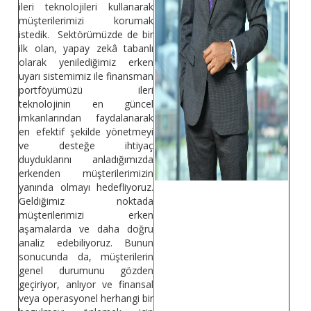
ileri teknolojileri kullanarak
müşterilerimizi korumak
istedik. Sektörümüzde de bir
ilk olan, yapay zekâ tabanlı
olarak yenilediğimiz erken
uyarı sistemimiz ile finansman
portföyümüzü ileri
teknolojinin en güncel
imkanlarından faydalanarak
en efektif şekilde yönetmeyi
ve desteğe ihtiyaç
duyduklarını anladığımızda
erkenden müşterilerimizin
yanında olmayı hedefliyoruz.
Geldiğimiz noktada
müşterilerimizi erken
aşamalarda ve daha doğru
analiz edebiliyoruz. Bunun
sonucunda da, müşterilerin
genel durumunu gözden
geçiriyor, anlıyor ve finansal
veya operasyonel herhangi bir