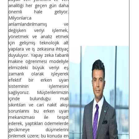
analitiği her geçen gün daha
önemli hale geliyor.
Milyonlarca
anlamlandırılmamış ve
değişken veriyi işlemek,
yönetmek ve analiz etmek
için gelişmiş teknolojik alt
yapılara ve iş zekasına ihtiyaç
duyuluyor. Yapay zeka tabanlı
makine öğrenmesi modeliyle
elimizdeki büyük veriyi eş
zamanlı olarak işleyerek
efektif bir erken uyarı
sisteminin işlemesini
sağlıyoruz. Müşterilerimizin
içinde bulunduğu mali
sıkıntıları ve cari nakit akışı
sorunlarını bu erken uyarı
mekanizması ile tespit
ederek, yaptıkları ödemelerde
gecikmeye düşmelerini
önlemek üzere; bu konuda en