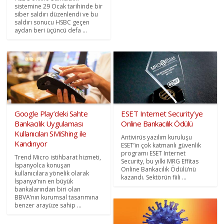
sistemine 29 Ocak tarihinde bir
siber saldırı düzenlendi ve bu
saldırı sonucu HSBC geçen
aydan beri üçüncü defa ...
Google Play’deki Sahte
ESET Internet Security’ye
Bankacılık Uygulaması
Online Bankacılık Ödülü
Kullanıcıları SMiShing ile
Antivirüs yazılım kuruluşu
Kandırıyor
ESET’in çok katmanlı güvenlik
programı ESET Internet
Trend Micro istihbarat hizmeti,
Security, bu yılki MRG Effitas
İspanyolca konuşan
Online Bankacılık Ödülü’nü
kullanıcılara yönelik olarak
kazandı. Sektörün fiili ...
İspanya’nın en büyük
bankalarından biri olan
BBVA’nın kurumsal tasarımına
benzer arayüze sahip ...