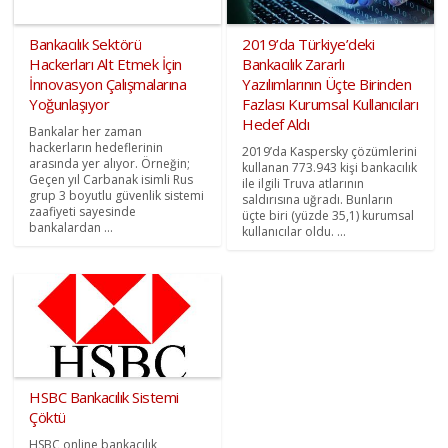
Bankacılık Sektörü
2019’da Türkiye’deki
Hackerları Alt Etmek İçin
Bankacılık Zararlı
İnnovasyon Çalışmalarına
Yazılımlarının Üçte Birinden
Yoğunlaşıyor
Fazlası Kurumsal Kullanıcıları
Hedef Aldı
Bankalar her zaman
hackerların hedeflerinin
2019’da Kaspersky çözümlerini
arasında yer alıyor. Örneğin;
kullanan 773.943 kişi bankacılık
Geçen yıl Carbanak isimli Rus
ile ilgili Truva atlarının
grup 3 boyutlu güvenlik sistemi
saldırısına uğradı. Bunların
zaafiyeti sayesinde
üçte biri (yüzde 35,1) kurumsal
bankalardan ...
kullanıcılar oldu. ...
HSBC Bankacılık Sistemi
Çöktü
HSBC online bankacılık