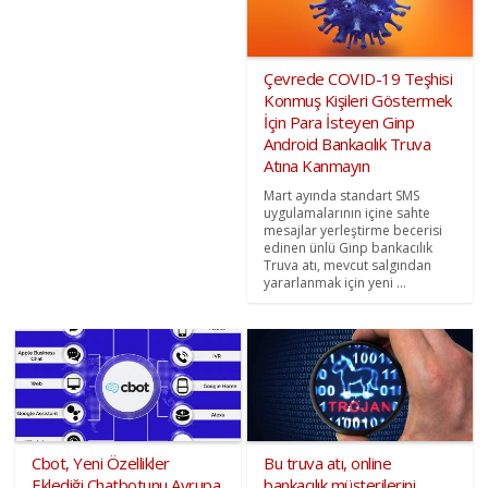
Çevrede COVID-19 Teşhisi
Konmuş Kişileri Göstermek
İçin Para İsteyen Ginp
Android Bankacılık Truva
Atına Kanmayın
Mart ayında standart SMS
uygulamalarının içine sahte
mesajlar yerleştirme becerisi
edinen ünlü Ginp bankacılık
Truva atı, mevcut salgından
yararlanmak için yeni ...
Cbot, Yeni Özellikler
Bu truva atı, online
Eklediği Chatbotunu Avrupa
bankacılık müşterilerini