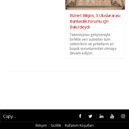
Biznet Bilişim, 3.Uluslararası
Bankacılık Forumu için
Bakü’deydi
Teknolojinin gelişmesiyle
birlikte veri sızıntıları tüm
sektörlerin ve şirketlerin en
büyük sorunlarından olmaya
devam ediyor.
Copyright © 2026 CybermagOnline
İletişim
|
Gizlilik
|
Kullanım Koşulları