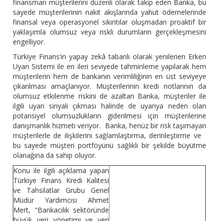
finansman müşterilerini düzenli olarak takip eden Banka, bu
sayede müşterilerinin nakit akışlarında yahut ödemelerinde
finansal veya operasyonel sıkıntılar oluşmadan proaktif bir
yaklaşımla olumsuz veya riskli durumların gerçekleşmesini
engelliyor.
Türkiye Finans’ın yapay zekâ tabanlı olarak yenilenen Erken
Uyarı Sistemi ile en ileri seviyede tahminleme yapılarak hem
müşterilerin hem de bankanın verimliliğinin en üst seviyeye
çıkarılması amaçlanıyor. Müşterilerinin kredi notlarının da
olumsuz etkilenme riskini de azaltan Banka, müşteriler ile
ilgili uyarı sinyali çıkması halinde de uyarıya neden olan
potansiyel olumsuzlukların giderilmesi için müşterilerine
danışmanlık hizmeti veriyor. Banka, henüz bir risk taşımayan
müşterilerle de ilişkilerini sağlamlaştırma, derinleştirme ve
bu sayede müşteri portföyünü sağlıklı bir şekilde büyütme
olanağına da sahip oluyor.
Konu ile ilgili açıklama yapan
Türkiye Finans Kredi Kalitesi
ve Tahsilatlar Grubu Genel
Müdür Yardımcısı Ahmet
Mert, “Bankacılık sektöründe
büyük veri yönetimi ve veri