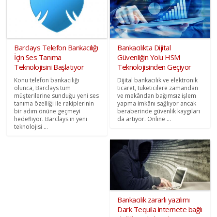
Barclays Telefon Bankacılığı
Bankacılıkta Dijital
İçin Ses Tanıma
Güvenliğin Yolu HSM
Teknolojisini Başlatıyor
Teknolojisinden Geçiyor
Konu telefon bankacılığı
Dijital bankacılık ve elektronik
olunca, Barclays tüm
ticaret, tüketicilere zamandan
müşterilerine sunduğu yeni ses
ve mekândan bağımsız işlem
tanıma özelliği ile rakiplerinin
yapma imkânı sağlıyor ancak
bir adım önüne geçmeyi
beraberinde güvenlik kaygıları
hedefliyor. Barclays'ın yeni
da artıyor. Online ...
teknolojisi ...
Bankacılık zararlı yazılımı
Dark Tequila internete bağlı