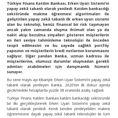
Türkiye Finans Katılım Bankası, Erken Uyarı Sistemi’ni
yapay zekâ tabanlı olarak yeniledi. Katılım bankacılığı
sektöründe makine öğrenmesi algoritmaları ile
geliştirilen yapay zekâ tabanlı ilk erken uyarı sistemi
olan bu teknoloji, henüz finansal bir risk taşımayan
ancak yakın zamanda oluşma ihtimali olan ya da
nakit akışı bozulma sinyalleri gösteren müşterilerin
en ileri seviye tahminleme teknolojisi ile önceden
tespit edilmesini ve bu sayede sağlıklı portföy
yapısının ve müşterilerin kredi notlarının korunmasını
sağlıyor. Diğer yandan Banka, uzman kadrosu ile
müşterilerine, olumsuz durumlar oluşmadan gerekli
adımları atabilmeleri için danışmanlık hizmeti
sunuyor.
Bu sene mayıs ayı itibariyle Erken Uyarı Sistemi’ni yapay zekâ
tabanlı olarak yenileyen Banka, 2020’nin ilk dokuz ayında
gecikmedeki hesaplarda yüzde 38 oranında azalış sağladı.
Türkiye Finans Katılım Bankası katılım bankacılığı sektöründe
bir ilki gerçekleştirerek Erken Uyarı Sistemi’ni yapay zekâ
tabanlı olarak yeniledi. Kendi kendini yenileyebilen makine
öğrenmesine dayalı yapay zekâ tabanlı teknolojiler ile tüm