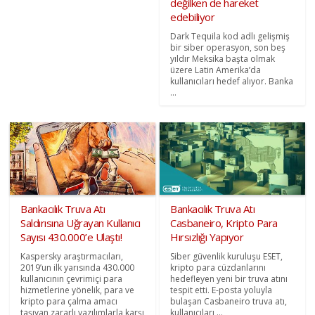
değilken de hareket
edebiliyor
Dark Tequila kod adlı gelişmiş
bir siber operasyon, son beş
yıldır Meksika başta olmak
üzere Latin Amerika’da
kullanıcıları hedef alıyor. Banka
...
Bankacılık Truva Atı
Bankacılık Truva Atı
Saldırısına Uğrayan Kullanıcı
Casbaneiro, Kripto Para
Sayısı 430.000’e Ulaştı!
Hırsızlığı Yapıyor
Kaspersky araştırmacıları,
Siber güvenlik kuruluşu ESET,
2019’un ilk yarısında 430.000
kripto para cüzdanlarını
kullanıcının çevrimiçi para
hedefleyen yeni bir truva atını
hizmetlerine yönelik, para ve
tespit etti. E-posta yoluyla
kripto para çalma amacı
bulaşan Casbaneiro truva atı,
taşıyan zararlı yazılımlarla karşı
kullanıcıları ...