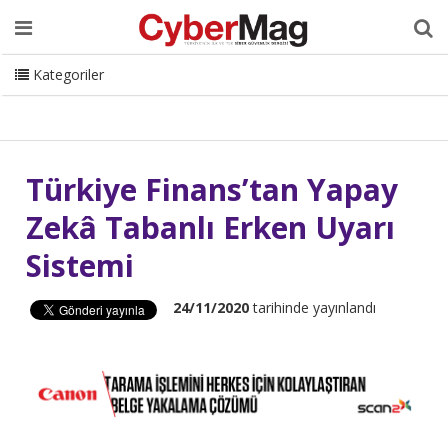
Ana Sayfa
Hakkımızda
Dergi
Editörden
Yazarlar
Danışmanlık
ISC Turkey
Sizden Gelenler
İletişim
Kategoriler
CyberMag Logo
Türkiye Finans’tan Yapay
Zekâ Tabanlı Erken Uyarı
Sistemi
24/11/2020
tarihinde yayınlandı