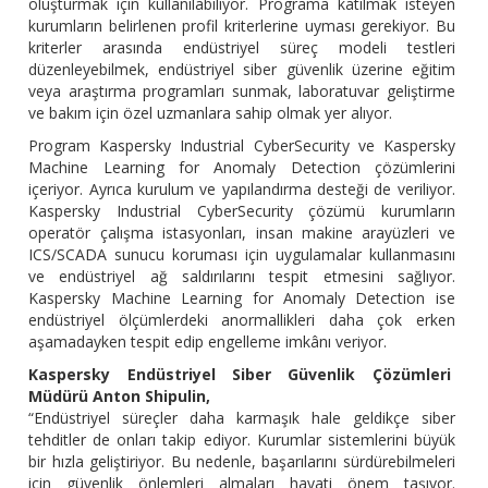
oluşturmak için kullanılabiliyor. Programa katılmak isteyen
kurumların belirlenen profil kriterlerine uyması gerekiyor. Bu
kriterler arasında endüstriyel süreç modeli testleri
düzenleyebilmek, endüstriyel siber güvenlik üzerine eğitim
veya araştırma programları sunmak, laboratuvar geliştirme
ve bakım için özel uzmanlara sahip olmak yer alıyor.
Program Kaspersky Industrial CyberSecurity ve Kaspersky
Machine Learning for Anomaly Detection çözümlerini
içeriyor. Ayrıca kurulum ve yapılandırma desteği de veriliyor.
Kaspersky Industrial CyberSecurity çözümü kurumların
operatör çalışma istasyonları, insan makine arayüzleri ve
ICS/SCADA sunucu koruması için uygulamalar kullanmasını
ve endüstriyel ağ saldırılarını tespit etmesini sağlıyor.
Kaspersky Machine Learning for Anomaly Detection ise
endüstriyel ölçümlerdeki anormallikleri daha çok erken
aşamadayken tespit edip engelleme imkânı veriyor.
Kaspersky Endüstriyel Siber Güvenlik Çözümleri
Müdürü Anton Shipulin,
“Endüstriyel süreçler daha karmaşık hale geldikçe siber
tehditler de onları takip ediyor. Kurumlar sistemlerini büyük
bir hızla geliştiriyor. Bu nedenle, başarılarını sürdürebilmeleri
için güvenlik önlemleri almaları hayati önem taşıyor.