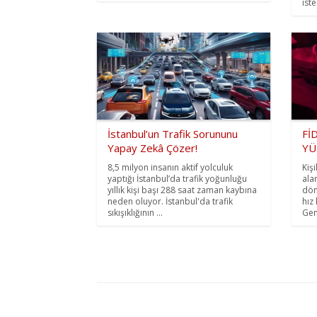
iste
İstanbul’un Trafik Sorununu
Fİ
Yapay Zekâ Çözer!
YÜ
8,5 milyon insanın aktif yolculuk
Kiş
yaptığı İstanbul’da trafik yoğunluğu
alan
yıllık kişi başı 288 saat zaman kaybına
dön
neden oluyor. İstanbul'da trafik
hız
sıkışıklığının ...
Gene