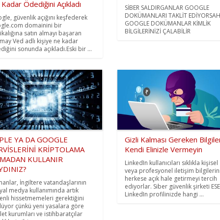
Kadar Ödediğini Açıkladı
SİBER SALDIRGANLAR GOOGLE
DOKÜMANLARI TAKLİT EDİYORSA
gle, güvenlik açığını keşfederek
GOOGLE DOKÜMANLAR KİMLİK
gle.com domainini bir
BİLGİLERİNİZİ ÇALABİLİR
ikalığına satın almayı başaran
may Ved adlı kişiye ne kadar
diğini sonunda açıkladı.Eski bir ...
PLE YA DA GOOGLE
Gizli Kalması Gereken Bilgile
RVİSLERİNİ KRİPTOLAMA
Kendi Elinizle Vermeyin
MADAN KULLANIR
LinkedIn kullanıcıları sıklıkla kişisel
YDINIZ?
veya profesyonel iletişim bilgilerin
herkese açık hale getirmeyi tercih
anlar, İngiltere vatandaşlarının
ediyorlar. Siber güvenlik şirketi ESE
yal medya kullanımında artık
LinkedIn profilinizde hangi ...
enli hissetmemeleri gerektiğini
lüyor çünkü yeni yasalara göre
let kurumları ve istihbaratçılar