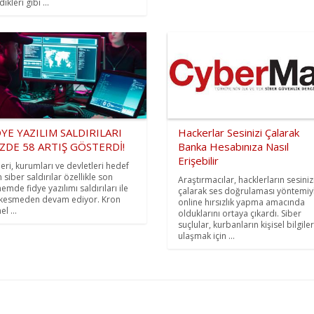
dikleri gibi ...
DYE YAZILIM SALDIRILARI
Hackerlar Sesinizi Çalarak
ZDE 58 ARTIŞ GÖSTERDİ!
Banka Hesabınıza Nasıl
Erişebilir
ileri, kurumları ve devletleri hedef
 siber saldırılar özellikle son
Araştırmacılar, hacklerların sesiniz
emde fidye yazılımı saldırıları ile
çalarak ses doğrulaması yöntemiy
 kesmeden devam ediyor. Kron
online hırsızlık yapma amacında
l ...
olduklarını ortaya çıkardı. Siber
suçlular, kurbanların kişisel bilgile
ulaşmak için ...