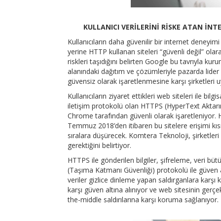
KULLANICI VERİLERİNİ RİSKE ATAN İN
Kullanıcıların daha güvenilir bir internet dene
yerine HTTP kullanan siteleri “güvenli değil” olar
riskleri taşıdığını belirten Google bu tavrıyla ku
alanındaki dağıtım ve çözümleriyle pazarda lide
güvensiz olarak işaretlenmesine karşı şirketleri u
Kullanıcıların ziyaret ettikleri web siteleri ile bil
iletişim protokolü olan HTTPS (HyperText Aktarım
Chrome tarafından güvenli olarak işaretleniyor. H
Temmuz 2018’den itibaren bu sitelere erişimi kısıtl
sıralara düşürecek. Komtera Teknoloji, şirketleri
gerektiğini belirtiyor.
HTTPS ile gönderilen bilgiler, şifreleme, veri 
(Taşıma Katmanı Güvenliği) protokolü ile güven alt
veriler gizlice dinleme yapan saldırganlara karş
karşı güven altına alınıyor ve web sitesinin gerç
the-middle saldırılarına karşı koruma sağlanıyor.