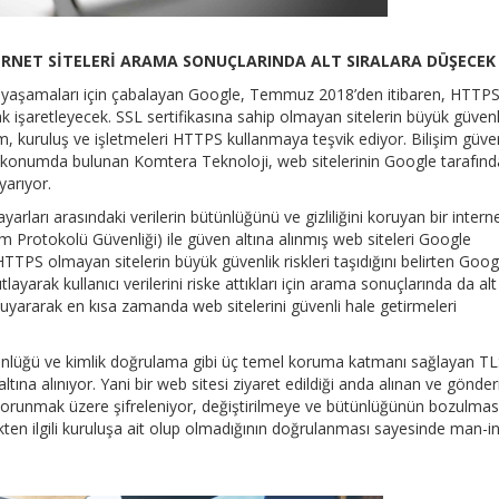
TERNET SİTELERİ ARAMA SONUÇLARINDA ALT SIRALARA DÜŞECEK
yimi yaşamaları için çabalayan Google, Temmuz 2018’den itibaren, HTTP
ak işaretleyecek. SSL sertifikasına sahip olmayan sitelerin büyük güvenl
rum, kuruluş ve işletmeleri HTTPS kullanmaya teşvik ediyor. Bilişim güven
r konumda bulunan Komtera Teknoloji, web sitelerinin Google tarafın
yarıyor.
gisayarları arasındaki verilerin bütünlüğünü ve gizliliğini koruyan bir intern
 Protokolü Güvenliği) ile güven altına alınmış web siteleri Google
TTPS olmayan sitelerin büyük güvenlik riskleri taşıdığını belirten Goog
ayarak kullanıcı verilerini riske attıkları için arama sonuçlarında da alt
 uyararak en kısa zamanda web sitelerini güvenli hale getirmeleri
bütünlüğü ve kimlik doğrulama gibi üç temel koruma katmanı sağlayan T
ına alınıyor. Yani bir web sitesi ziyaret edildiği anda alınan ve gönder
ı korunmak üzere şifreleniyor, değiştirilmeye ve bütünlüğünün bozulmas
ekten ilgili kuruluşa ait olup olmadığının doğrulanması sayesinde man-in