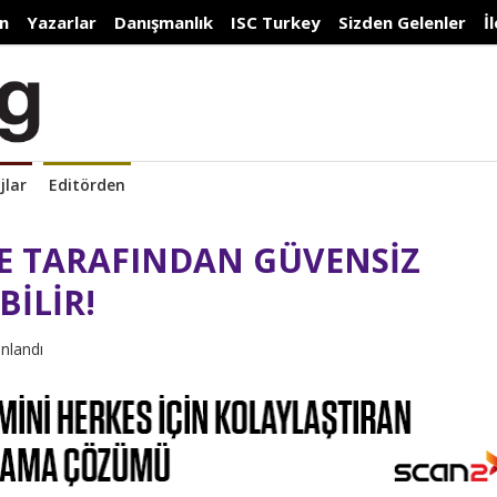
n
Yazarlar
Danışmanlık
ISC Turkey
Sizden Gelenler
İ
jlar
Editörden
E TARAFINDAN GÜVENSİZ
İLİR!
ınlandı