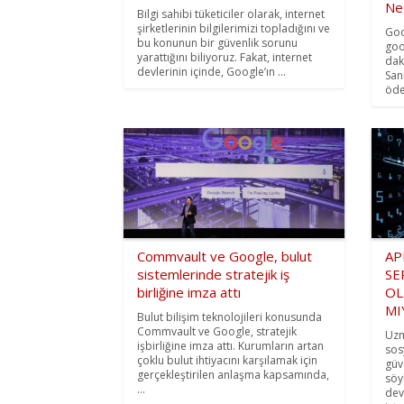
Ne 
Bilgi sahibi tüketiciler olarak, internet
şirketlerinin bilgilerimizi topladığını ve
Goo
bu konunun bir güvenlik sorunu
goo
yarattığını biliyoruz. Fakat, internet
dak
devlerinin içinde, Google’ın ...
San
öde
Commvault ve Google, bulut
AP
sistemlerinde stratejik iş
SE
birliğine imza attı
OL
MI
Bulut bilişim teknolojileri konusunda
Commvault ve Google, stratejik
Uzm
işbirliğine imza attı. Kurumların artan
sos
çoklu bulut ihtiyacını karşılamak için
güv
gerçekleştirilen anlaşma kapsamında,
söy
...
dev