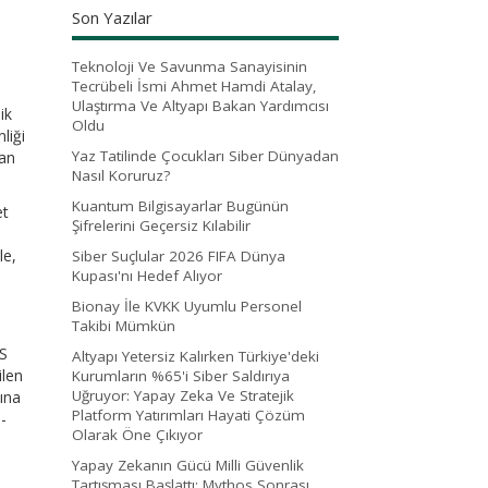
Son Yazılar
Teknoloji Ve Savunma Sanayisinin
Tecrübeli İsmi Ahmet Hamdi Atalay,
S
Ulaştırma Ve Altyapı Bakan Yardımcısı
ik
Oldu
liği
Yaz Tatilinde Çocukları Siber Dünyadan
dan
Nasıl Koruruz?
Kuantum Bilgisayarlar Bugünün
et
Şifrelerini Geçersiz Kılabilir
le,
Siber Suçlular 2026 FIFA Dünya
Kupası'nı Hedef Alıyor
Bionay İle KVKK Uyumlu Personel
Takibi Mümkün
LS
Altyapı Yetersiz Kalırken Türkiye'deki
ilen
Kurumların %65'i Siber Saldırıya
Uğruyor: Yapay Zeka Ve Stratejik
ına
Platform Yatırımları Hayati Çözüm
-
Olarak Öne Çıkıyor
Yapay Zekanın Gücü Milli Güvenlik
Tartışması Başlattı: Mythos Sonrası