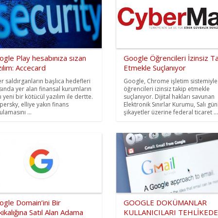
ogle Play hesabınıza sızan
Google Öğrencileri İzinsiz T
ılım: Accecard
Etmekle Suçlanıyor
er saldırganların başlıca hedefleri
Google, Chrome işletim sistemiyle
sında yer alan finansal kurumların
öğrencileri izinsiz takip etmekle
 yeni bir kötücül yazılım ile dertte.
suçlanıyor. Dijital hakları savunan
persky, elliye yakın finans
Elektronik Sınırlar Kurumu, Salı gü
ulamasını ...
şikayetler üzerine federal ticaret ...
gle Domain’ini Bir
GOOGLE DOKÜMANLAR
ikalığına Satıl Alan Adama
KULLANICILARI TEHLİKEDE