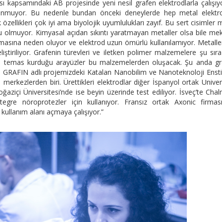
 kapsamındaki AB projesinde yeni nesil grafen elektrodlarla çalışıy
ulunmuyor. Bu nedenle bundan önceki deneylerde hep metal elektro
ik özellikleri çok iyi ama biyolojik uyumlulukları zayıf. Bu sert cisimler 
lu olmuyor. Kimyasal açıdan sıkıntı yaratmayan metaller olsa bile me
lmasına neden oluyor ve elektrod uzun ömürlü kullanılamıyor. Metall
iriliyor. Grafenin türevleri ve iletken polimer malzemelere şu sır
zin temas kurduğu arayüzler bu malzemelerden oluşacak. Şu anda g
. GRAFIN adlı projemizdeki Katalan Nanobilim ve Nanoteknoloji Enst
merkezlerden biri. Ürettikleri elektrodlar diğer İspanyol ortak Univer
aziçi Üniversitesi’nde ise beyin üzerinde test ediliyor. İsveç’te Cha
ntegre nöroprotezler için kullanıyor. Fransız ortak Axonic firma
kullanım alanı açmaya çalışıyor.”