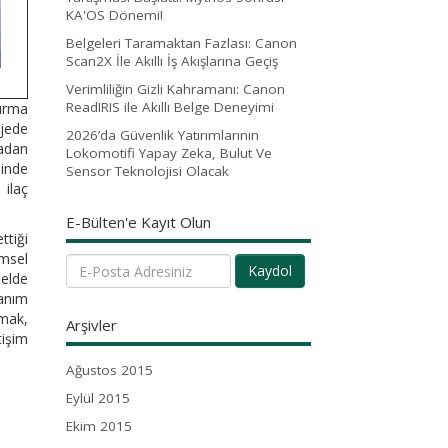
KA'OS Dönemi!
Belgeleri Taramaktan Fazlası: Canon
Scan2X İle Akıllı İş Akışlarına Geçiş
Verimliliğin Gizli Kahramanı: Canon
ReadIRIS ile Akıllı Belge Deneyimi
ırma
ojede
2026’da Güvenlik Yatırımlarının
madan
Lokomotifi Yapay Zeka, Bulut Ve
sinde
Sensor Teknolojisi Olacak
 ilaç
E-Bülten'e Kayıt Olun
ttiği
emsel
Kaydol
 elde
lanım
pmak,
Arşivler
tişim
Ağustos 2015
Eylül 2015
Ekim 2015