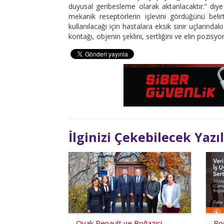
duyusal geribesleme olarak aktarılacaktır.” diye
mekanik reseptörlerin işlevini gördüğünü beli
kullanılacağı için hastalara eksik sinir uçlarında
kontağı, objenin şeklini, sertliğini ve elin pozisy
İlginizi Çekebilecek Yazı
Oyak Renault ve Boğaziçi
Boğ