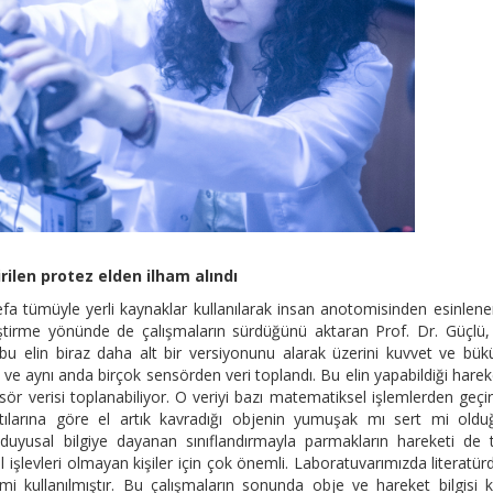
rilen protez elden ilham alındı
defa tümüyle yerli kaynaklar kullanılarak insan anotomisinden esinlene
iştirme yönünde de çalışmaların sürdüğünü aktaran Prof. Dr. Güçlü,
 elin biraz daha alt bir versiyonunu alarak üzerini kuvvet ve bü
i ve aynı anda birçok sensörden veri toplandı. Bu elin yapabildiği harek
sensör verisi toplanabiliyor. O veriyi bazı matematiksel işlemlerden geçi
ktılarına göre el artık kavradığı objenin yumuşak mı sert mi old
 duyusal bilgiye dayanan sınıflandırmayla parmakların hareketi de 
el işlevleri olmayan kişiler için çok önemli. Laboratuvarımızda literatürd
ullanılmıştır. Bu çalışmaların sonunda obje ve hareket bilgisi k