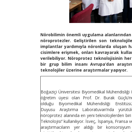
Nörobilimin önemli uygulama alanlarından b
nöroprotezler. Geliştirilen son teknolojil
implantlar yardımıyla nöronlarda oluşan ha
cisimlere erişmek, onları kavrayarak kull
verilebiliyor. Nöroprotez teknolojisinin h
bir grup bilim insanı Avrupa’dan araştı
teknolojiler üzerine araştırmalar yapıyor.
Boğaziçi Üniversitesi Biyomedikal Mühendisliği 
öğretim üyesi olan Prof. Dr. Burak Güçlü’
olduğu Biyomedikal Mühendisliği Enstit
Duyusu Araştırma Laboratuvarı’nda yürütül
nöroprotez alanında en yeni teknolojilerden biri 
Teknolojisi’’ kullanılıyor. İsveç, İspanya, Fransa 
araştırmacıların yer aldığı bir konsorsiyu