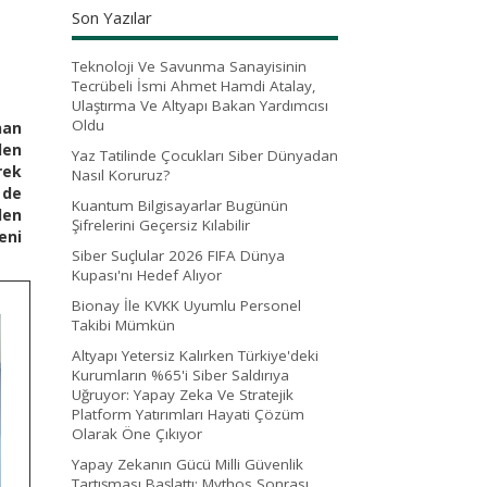
Son Yazılar
Teknoloji Ve Savunma Sanayisinin
Tecrübeli İsmi Ahmet Hamdi Atalay,
Ulaştırma Ve Altyapı Bakan Yardımcısı
Oldu
nan
len
Yaz Tatilinde Çocukları Siber Dünyadan
rek
Nasıl Koruruz?
 de
Kuantum Bilgisayarlar Bugünün
den
Şifrelerini Geçersiz Kılabilir
eni
Siber Suçlular 2026 FIFA Dünya
Kupası'nı Hedef Alıyor
Bionay İle KVKK Uyumlu Personel
Takibi Mümkün
Altyapı Yetersiz Kalırken Türkiye'deki
Kurumların %65'i Siber Saldırıya
Uğruyor: Yapay Zeka Ve Stratejik
Platform Yatırımları Hayati Çözüm
Olarak Öne Çıkıyor
Yapay Zekanın Gücü Milli Güvenlik
Tartışması Başlattı: Mythos Sonrası