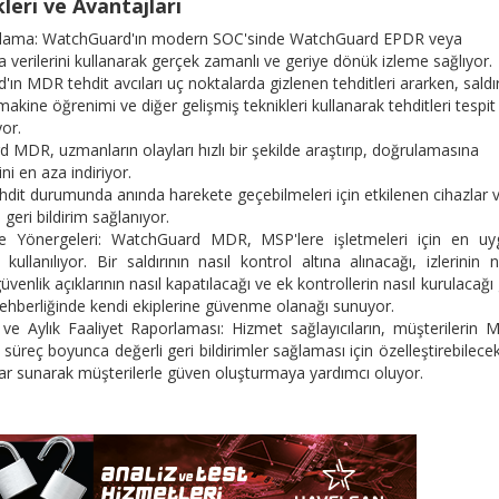
eri ve Avantajları
Toplama: WatchGuard'ın modern SOC'sinde WatchGuard EPDR veya
erilerini kullanarak gerçek zamanlı ve geriye dönük izleme sağlıyor.
'ın MDR tehdit avcıları uç noktalarda gizlenen tehditleri ararken, saldır
makine öğrenimi ve diğer gelişmiş teknikleri kullanarak tehditleri tespit
yor.
DR, uzmanların olayları hızlı bir şekilde araştırıp, doğrulamasına
ni en aza indiriyor.
tehdit durumunda anında harekete geçebilmeleri için etkilenen cihazlar 
ı geri bildirim sağlanıyor.
me Yönergeleri: WatchGuard MDR, MSP'lere işletmeleri için en uy
ullanılıyor. Bir saldırının nasıl kontrol altına alınacağı, izlerinin n
güvenlik açıklarının nasıl kapatılacağı ve ek kontrollerin nasıl kurulacağı 
hberliğinde kendi ekiplerine güvenme olanağı sunuyor.
ve Aylık Faaliyet Raporlaması: Hizmet sağlayıcıların, müşterilerin
 süreç boyunca değerli geri bildirimler sağlaması için özelleştirebilecek
lar sunarak müşterilerle güven oluşturmaya yardımcı oluyor.