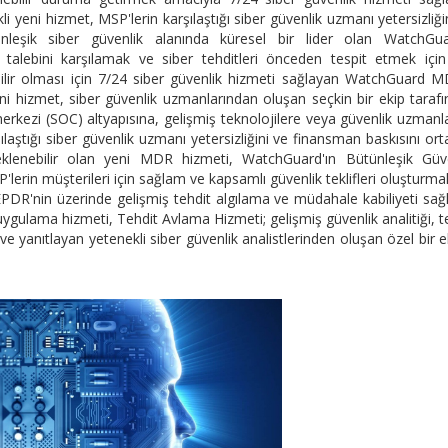
eni hizmet, MSP'lerin karşılaştığı siber güvenlik uzmanı yetersizliği
ünleşik siber güvenlik alanında küresel bir lider olan WatchGu
talebini karşılamak ve siber tehditleri önceden tespit etmek için 
bilir olması için 7/24 siber güvenlik hizmeti sağlayan WatchGuard M
i hizmet, siber güvenlik uzmanlarından oluşan seçkin bir ekip taraf
erkezi (SOC) altyapısına, gelişmiş teknolojilere veya güvenlik uzmanl
laştığı siber güvenlik uzmanı yetersizliğini ve finansman baskısını or
ölçeklenebilir olan yeni MDR hizmeti, WatchGuard'ın Bütünleşik Güv
erin müşterileri için sağlam ve kapsamlı güvenlik teklifleri oluşturmal
'nin üzerinde gelişmiş tehdit algılama ve müdahale kabiliyeti sağl
ulama hizmeti, Tehdit Avlama Hizmeti; gelişmiş güvenlik analitiği, t
n ve yanıtlayan yetenekli siber güvenlik analistlerinden oluşan özel bir e