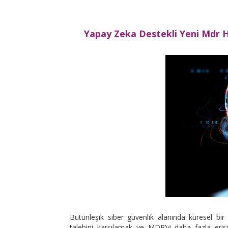
Yapay Zeka Destekli Yeni Mdr Hi
Bütünleşik siber güvenlik alanında küresel bi
talebini karşılamak ve MDR’yi daha fazla eriş