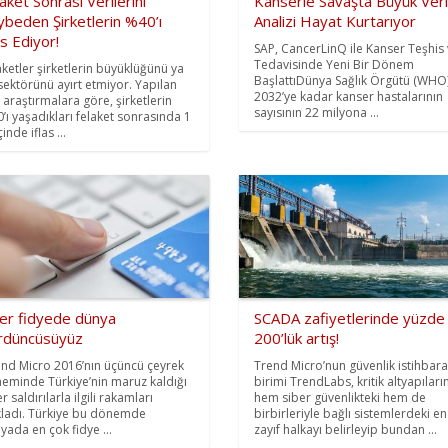
aket Sonrası Verilerini
Kanserle Savaşta Büyük Veri
ybeden Şirketlerin %40’ı
Analizi Hayat Kurtarıyor
as Ediyor!
SAP, CancerLinQ ile Kanser Teşhis
Tedavisinde Yeni Bir Dönem
aketler şirketlerin büyüklüğünü ya
BaşlattıDünya Sağlık Örgütü (WHO)
sektörünü ayırt etmiyor. Yapılan
2032’ye kadar kanser hastalarının
 araştırmalara göre, şirketlerin
sayısının 22 milyona ...
’ı yaşadıkları felaket sonrasında 1
içinde iflas ...
ber fidyede dünya
SCADA zafiyetlerinde yüzde
rdüncüsüyüz
200’lük artış!
nd Micro 2016’nın üçüncü çeyrek
Trend Micro’nun güvenlik istihbara
eminde Türkiye’nin maruz kaldığı
birimi TrendLabs, kritik altyapıların
r saldırılarla ilgili rakamları
hem siber güvenlikteki hem de
kladı. Türkiye bu dönemde
birbirleriyle bağlı sistemlerdeki en
yada en çok fidye ...
zayıf halkayı belirleyip bundan ...