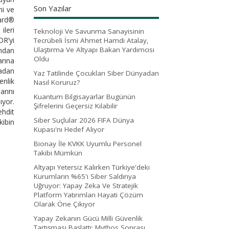
Son Yazılar
ni ve
ard®
ileri
Teknoloji Ve Savunma Sanayisinin
DR’yi
Tecrübeli İsmi Ahmet Hamdi Atalay,
Ulaştırma Ve Altyapı Bakan Yardımcısı
ından
Oldu
arına
tadan
Yaz Tatilinde Çocukları Siber Dünyadan
enlik
Nasıl Koruruz?
arını
Kuantum Bilgisayarlar Bugünün
ıyor.
Şifrelerini Geçersiz Kılabilir
ehdit
Siber Suçlular 2026 FIFA Dünya
kibin
Kupası'nı Hedef Alıyor
Bionay İle KVKK Uyumlu Personel
Takibi Mümkün
Altyapı Yetersiz Kalırken Türkiye'deki
Kurumların %65'i Siber Saldırıya
Uğruyor: Yapay Zeka Ve Stratejik
Platform Yatırımları Hayati Çözüm
Olarak Öne Çıkıyor
Yapay Zekanın Gücü Milli Güvenlik
Tartışması Başlattı: Mythos Sonrası