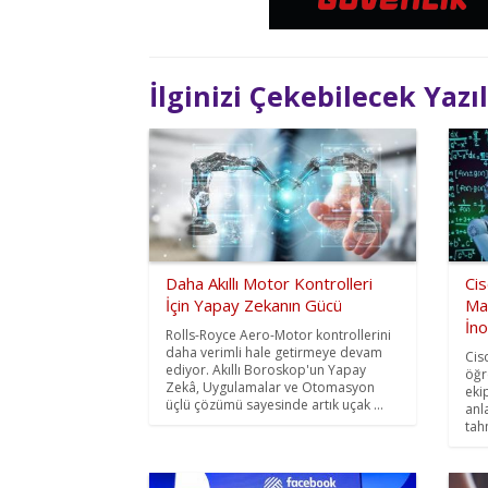
İlginizi Çekebilecek Yazı
Daha Akıllı Motor Kontrolleri
Ci
İçin Yapay Zekanın Gücü
Ma
İn
Rolls-Royce Aero-Motor kontrollerini
daha verimli hale getirmeye devam
Cis
ediyor. Akıllı Boroskop'un Yapay
öğr
Zekâ, Uygulamalar ve Otomasyon
eki
üçlü çözümü sayesinde artık uçak ...
anl
tah