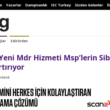
n
Yazarlar
Danışmanlık
ISC Turkey
Sizden Gelenler
İ
jlar
Editörden
Yeni Mdr Hizmeti Msp’lerin Sib
tırıyor
ınlandı