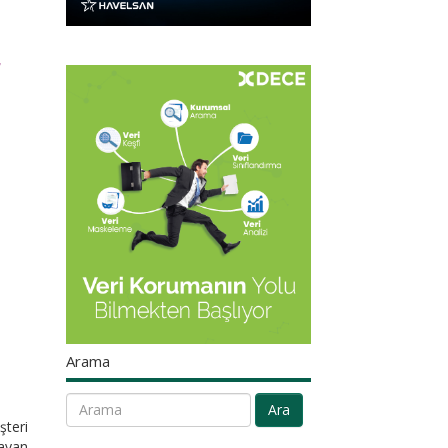
r
Arama
Ara
şteri
layan