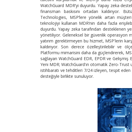
WatchGuard MDR’yi duyurdu. Yapay zeka destekli y
finansman baskısını ortadan kaldırıyor. Büt
Technologies, MSP’lere yönelik artan müşteri 
teknolojiyi kullanan MDR’nin daha fazla erişile
duyurdu. Yapay zeka tarafından desteklenen yen
yönetiliyor. Geleneksel bir güvenlik operasyon m
yatırım gerektirmeyen bu hizmet, MSP'lerin karşı
kaldırıyor. Son derece özelleştirilebilir ve 
Platformu mimarisini daha da güçlendirerek, MSP'l
sağlayan WatchGuard EDR, EPDR ve Gelişmiş EPDR
Yeni MDR; WatchGuard'ın otomatik Zero-Trust uyg
istihbaratı ve tehditleri 7/24 izleyen, tespit ede
desteğiyle birlikte sunuluyor.