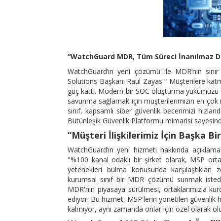
“WatchGuard MDR, Tüm Süreci İnanılmaz De
WatchGuard’ın yeni çözümü ile MDR’nin sınır 
Solutions Başkanı Raul Zayas “ Müşterilere katm
güç kattı. Modern bir SOC oluşturma yükümüzü o
savunma sağlamak için müşterilerimizin en çok ih
sınıf, kapsamlı siber güvenlik becerimizi hızla
Bütünleşik Güvenlik Platformu mimarisi sayesinde 
“Müşteri İlişkilerimiz İçin Başka B
WatchGuard’ın yeni hizmeti hakkında açıkla
"%100 kanal odaklı bir şirket olarak, MSP ort
yetenekleri bulma konusunda karşılaştıkları z
kurumsal sınıf bir MDR çözümü sunmak isted
MDR'nin piyasaya sürülmesi, ortaklarımızla kurd
ediyor. Bu hizmet, MSP'lerin yönetilen güvenlik 
kalmıyor, aynı zamanda onlar için özel olarak olu