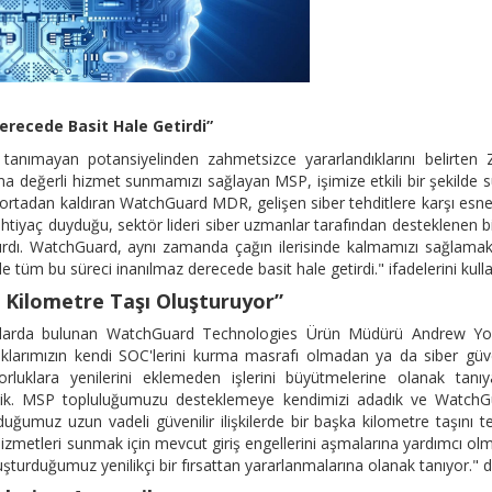
recede Basit Hale Getirdi”
tanımayan potansiyelinden zahmetsizce yararlandıklarını belirten
a değerli hizmet sunmamızı sağlayan MSP, işimize etkili bir şekilde 
rtadan kaldıran WatchGuard MDR, gelişen siber tehditlere karşı esne
tiyaç duyduğu, sektör lideri siber uzmanlar tarafından desteklenen bi
ndırdı. WatchGuard, aynı zamanda çağın ilerisinde kalmamızı sağlamak
tüm bu süreci inanılmaz derecede basit hale getirdi." ifadelerini kulla
ir Kilometre Taşı Oluşturuyor”
malarda bulunan WatchGuard Technologies Ürün Müdürü Andrew Yo
aklarımızın kendi SOC'lerini kurma masrafı olmadan ya da siber güv
orluklara yenilerini eklemeden işlerini büyütmelerine olanak tanı
ik. MSP topluluğumuzu desteklemeye kendimizi adadık ve WatchG
uğumuz uzun vadeli güvenilir ilişkilerde bir başka kilometre taşını t
hizmetleri sunmak için mevcut giriş engellerini aşmalarına yardımcı ol
şturduğumuz yenilikçi bir fırsattan yararlanmalarına olanak tanıyor." d