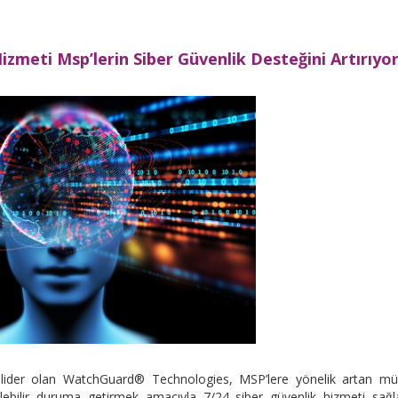
zmeti Msp’lerin Siber Güvenlik Desteğini Artırıyo
r lider olan WatchGuard® Technologies, MSP’lere yönelik artan mü
ilebilir duruma getirmek amacıyla 7/24 siber güvenlik hizmeti sağ