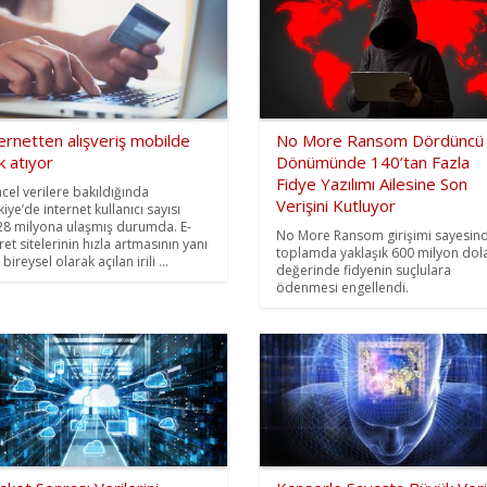
ernetten alışveriş mobilde
No More Ransom Dördüncü 
k atıyor
Dönümünde 140’tan Fazla
Fidye Yazılımı Ailesine Son
cel verilere bakıldığında
Verişini Kutluyor
iye’de internet kullanıcı sayısı
28 milyona ulaşmış durumda. E-
No More Ransom girişimi sayesin
ret sitelerinin hızla artmasının yanı
toplamda yaklaşık 600 milyon dol
 bireysel olarak açılan irili ...
değerinde fidyenin suçlulara
ödenmesi engellendi.