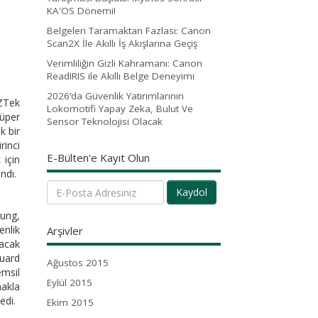
KA'OS Dönemi!
Belgeleri Taramaktan Fazlası: Canon
Scan2X İle Akıllı İş Akışlarına Geçiş
Verimliliğin Gizli Kahramanı: Canon
ReadIRIS ile Akıllı Belge Deneyimi
2026’da Güvenlik Yatırımlarının
 ZTek
Lokomotifi Yapay Zeka, Bulut Ve
süper
Sensor Teknolojisi Olacak
k bir
rinci
E-Bülten'e Kayıt Olun
 için
ndı.
Kaydol
ung,
enlik
Arşivler
yacak
uard
Ağustos 2015
emsil
Eylül 2015
makla
edi.
Ekim 2015