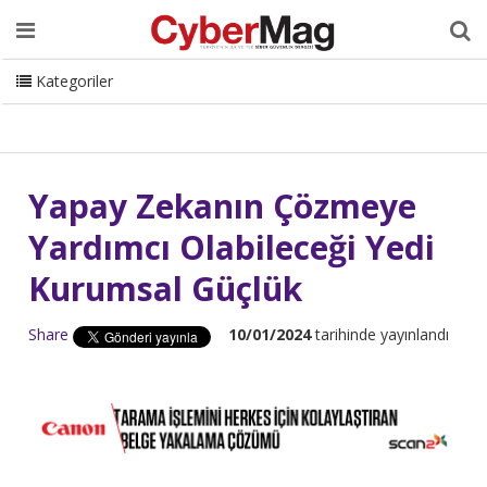
Ana Sayfa
Hakkımızda
Dergi
Editörden
Yazarlar
Danışmanlık
ISC Turkey
Sizden Gelenler
İletişim
Kategoriler
CyberMag Logo
Yapay Zekanın Çözmeye
Yardımcı Olabileceği Yedi
Kurumsal Güçlük
Share
10/01/2024
tarihinde yayınlandı