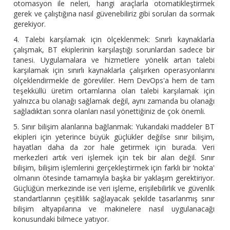
otomasyon ile neleri, hangi araçlarla otomatikleştirmek
gerek ve çalıştığına nasıl güvenebiliriz gibi soruları da sormak
gerekiyor.
4. Talebi karşılamak için ölçeklenmek: Sınırlı kaynaklarla
çalışmak, BT ekiplerinin karşılaştığı sorunlardan sadece bir
tanesi. Uygulamalara ve hizmetlere yönelik artan talebi
karşılamak için sınırlı kaynaklarla çalışırken operasyonlarını
ölçeklendirmekle de görevliler. Hem DevOps'a hem de tam
teşekküllü üretim ortamlarına olan talebi karşılamak için
yalnızca bu olanağı sağlamak değil, aynı zamanda bu olanağı
sağladıktan sonra olanları nasıl yönettiğiniz de çok önemli.
5. Sınır bilişim alanlarına bağlanmak: Yukarıdaki maddeler BT
ekipleri için yeterince büyük güçlükler değilse sınır bilişim,
hayatları daha da zor hale getirmek için burada. Veri
merkezleri artık veri işlemek için tek bir alan değil. Sınır
bilişim, bilişim işlemlerini gerçekleştirmek için farklı bir ‘nokta'
olmanın ötesinde tamamıyla başka bir yaklaşım gerektiriyor.
Güçlüğün merkezinde ise veri işleme, erişilebilirlik ve güvenlik
standartlarının çeşitlilik sağlayacak şekilde tasarlanmış sınır
bilişim altyapılarına ve makinelere nasıl uygulanacağı
konusundaki bilmece yatıyor.