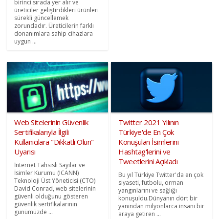
birinci sırada yer alır ve
üreticiler geliştirdikleri ürünleri
sürekli güncellemek
zorundadır. Üreticilerin farklı
donanımlara sahip cihazlara
uygun ...
Web Sitelerinin Güvenlik
Twitter 2021 Yılının
Sertifikalarıyla İlgili
Türkiye'de En Çok
Kullanıcılara "Dikkatli Olun"
Konuşulan İsimlerini
Uyarısı
Hashtag'lerini ve
Tweetlerini Açıkladı
İnternet Tahsisli Sayılar ve
İsimler Kurumu (ICANN)
Bu yıl Türkiye Twitter'da en çok
Teknoloji Üst Yöneticisi (CTO)
siyaseti, futbolu, orman
David Conrad, web sitelerinin
yangınlarını ve sağlığı
güvenli olduğunu gösteren
konuşuldu.Dünyanın dört bir
güvenlik sertifikalarının
yanından milyonlarca insanı bir
günümüzde ...
araya getiren ...