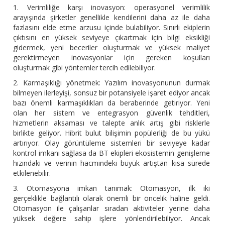
1. Verimliliğe karşı inovasyon: operasyonel verimlilik
arayışında şirketler genellikle kendilerini daha az ile daha
fazlasını elde etme arzusu içinde bulabiliyor. Sınırlı ekiplerin
çıktısını en yüksek seviyeye çıkartmak için bilgi eksikliği
gidermek, yeni beceriler oluşturmak ve yüksek maliyet
gerektirmeyen inovasyonlar için gereken koşulları
oluşturmak gibi yöntemler tercih edilebiliyor.
2. Karmaşıklığı yönetmek: Yazılım inovasyonunun durmak
bilmeyen ilerleyişi, sonsuz bir potansiyele işaret ediyor ancak
bazı önemli karmaşıklıkları da beraberinde getiriyor. Yeni
olan her sistem ve entegrasyon güvenlik tehditleri,
hizmetlerin aksaması ve talepte anlık artış gibi risklerle
birlikte geliyor. Hibrit bulut bilişimin popülerliği de bu yükü
artırıyor. Olay görüntüleme sistemleri bir seviyeye kadar
kontrol imkanı sağlasa da BT ekipleri ekosistemin genişleme
hızındaki ve verinin hacmindeki büyük artıştan kısa sürede
etkilenebilir.
3. Otomasyona imkan tanımak: Otomasyon, ilk iki
gerçeklikle bağlantılı olarak önemli bir öncelik haline geldi.
Otomasyon ile çalışanlar sıradan aktiviteler yerine daha
yüksek değere sahip işlere yönlendirilebiliyor. Ancak