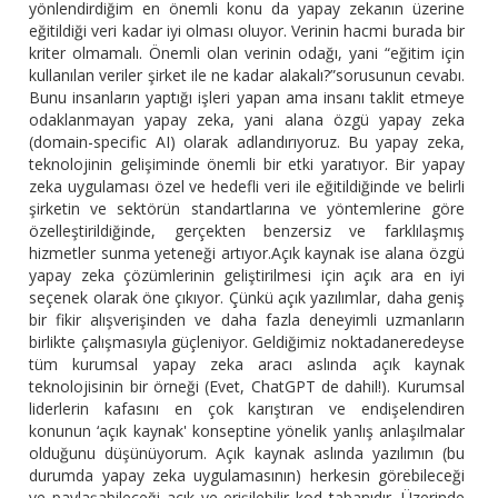
yönlendirdiğim en önemli konu da yapay zekanın üzerine
eğitildiği veri kadar iyi olması oluyor. Verinin hacmi burada bir
kriter olmamalı. Önemli olan verinin odağı, yani “eğitim için
kullanılan veriler şirket ile ne kadar alakalı?”sorusunun cevabı.
Bunu insanların yaptığı işleri yapan ama insanı taklit etmeye
odaklanmayan yapay zeka, yani alana özgü yapay zeka
(domain-specific AI) olarak adlandırıyoruz. Bu yapay zeka,
teknolojinin gelişiminde önemli bir etki yaratıyor. Bir yapay
zeka uygulaması özel ve hedefli veri ile eğitildiğinde ve belirli
şirketin ve sektörün standartlarına ve yöntemlerine göre
özelleştirildiğinde, gerçekten benzersiz ve farklılaşmış
hizmetler sunma yeteneği artıyor.Açık kaynak ise alana özgü
yapay zeka çözümlerinin geliştirilmesi için açık ara en iyi
seçenek olarak öne çıkıyor. Çünkü açık yazılımlar, daha geniş
bir fikir alışverişinden ve daha fazla deneyimli uzmanların
birlikte çalışmasıyla güçleniyor. Geldiğimiz noktadaneredeyse
tüm kurumsal yapay zeka aracı aslında açık kaynak
teknolojisinin bir örneği (Evet, ChatGPT de dahil!). Kurumsal
liderlerin kafasını en çok karıştıran ve endişelendiren
konunun ‘açık kaynak' konseptine yönelik yanlış anlaşılmalar
olduğunu düşünüyorum. Açık kaynak aslında yazılımın (bu
durumda yapay zeka uygulamasının) herkesin görebileceği
ve paylaşabileceği açık ve erişilebilir kod tabanıdır. Üzerinde