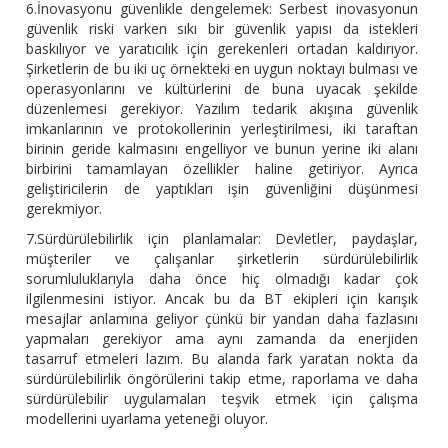
6.İnovasyonu güvenlikle dengelemek: Serbest inovasyonun
güvenlik riski varken sıkı bir güvenlik yapısı da istekleri
baskılıyor ve yaratıcılık için gerekenleri ortadan kaldırıyor.
Şirketlerin de bu iki uç örnekteki en uygun noktayı bulması ve
operasyonlarını ve kültürlerini de buna uyacak şekilde
düzenlemesi gerekiyor. Yazılım tedarik akışına güvenlik
imkanlarının ve protokollerinin yerleştirilmesi, iki taraftan
birinin geride kalmasını engelliyor ve bunun yerine iki alanı
birbirini tamamlayan özellikler haline getiriyor. Ayrıca
geliştiricilerin de yaptıkları işin güvenliğini düşünmesi
gerekmiyor.
7.Sürdürülebilirlik için planlamalar: Devletler, paydaşlar,
müşteriler ve çalışanlar şirketlerin sürdürülebilirlik
sorumluluklarıyla daha önce hiç olmadığı kadar çok
ilgilenmesini istiyor. Ancak bu da BT ekipleri için karışık
mesajlar anlamına geliyor çünkü bir yandan daha fazlasını
yapmaları gerekiyor ama aynı zamanda da enerjiden
tasarruf etmeleri lazım. Bu alanda fark yaratan nokta da
sürdürülebilirlik öngörülerini takip etme, raporlama ve daha
sürdürülebilir uygulamaları teşvik etmek için çalışma
modellerini uyarlama yeteneği oluyor.