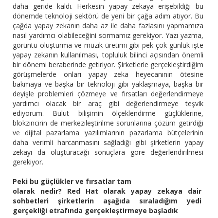
daha geride kaldı. Herkesin yapay zekaya erişebildiği bu
dönemde teknoloji sektörü de yeni bir çağa adım atıyor. Bu
çağda yapay zekanın daha az ile daha fazlasını yapmamıza
nasıl yardımcı olabileceğini sormamız gerekiyor. Yazı yazma,
görüntü oluşturma ve müzik üretimi gibi pek çok günlük işte
yapay zekanın kullanılması, topluluk bilinci açısından önemli
bir dönemi beraberinde getiriyor. Şirketlerle gerçekleştirdiğim
görüşmelerde onları yapay zeka heyecanının ötesine
bakmaya ve başka bir teknoloji gibi yaklaşmaya, başka bir
deyişle problemleri çözmeye ve fırsatları değerlendirmeye
yardımcı olacak bir araç gibi değerlendirmeye teşvik
ediyorum. Bulut bilişimin ölçeklendirme güçlüklerine,
blokzincirin de merkezileştirilme sorunlarına çözüm getirdiği
ve dijital pazarlama yazılımlarının pazarlama bütçelerinin
daha verimli harcanmasını sağladığı gibi şirketlerin yapay
zekayı da oluşturacağı sonuçlara göre değerlendirilmesi
gerekiyor.
Peki bu güçlükler ve fırsatlar tam
olarak nedir? Red Hat olarak yapay zekaya dair
sohbetleri şirketlerin aşağıda sıraladığım yedi
gerçekliği etrafında gerçekleştirmeye başladık