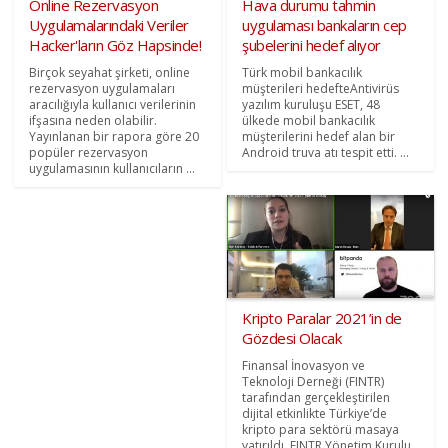
Online Rezervasyon
Hava durumu tahmin
Uygulamalarındaki Veriler
uygulaması bankaların cep
Hacker'ların Göz Hapsinde!
şubelerini hedef alıyor
Birçok seyahat şirketi, online
Türk mobil bankacılık
rezervasyon uygulamaları
müşterileri hedefteAntivirüs
aracılığıyla kullanıcı verilerinin
yazılım kuruluşu ESET, 48
ifşasına neden olabilir.
ülkede mobil bankacılık
Yayınlanan bir rapora göre 20
müşterilerini hedef alan bir
popüler rezervasyon
Android truva atı tespit etti. ...
uygulamasının kullanıcıların ...
Kripto Paralar 2021’in de
Gözdesi Olacak
Finansal İnovasyon ve
Teknoloji Derneği (FINTR)
tarafından gerçekleştirilen
dijital etkinlikte Türkiye’de
kripto para sektörü masaya
yatırıldı. FINTR Yönetim Kurulu