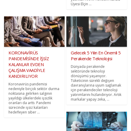
Üyesi Elçin ...
KORONAVİRÜS
Gelecek 5 Yılın En Önemli 5
PANDEMİSİNDE İŞSİZ
Perakende Teknolojisi
KALANLAR EVDEN
Dünyada perakende
ÇALIŞMA VAADİYLE
sektöründe teknoloji
KANDIRILIYOR
dönüşümü yaşanıyor.
Tüketicinin sürekli değişen
Koronavirüs pandemisi
davranışlarına uyum sağlamak
nedeniyle birçok sektör durma
için perakendeciler teknoloji
noktasına gelirken salgının
yatırımlarını hızlandırıyor. Artık
yayıldığı ülkelerdeki işsizlik
markalar yapay zeka, ...
oranları da arttı. Pandemi
sürecinde işsiz kalanları
hedefleyen siber ...