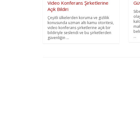
Video Konferans Şirketlerine
Güv
Açık Bildiri
Sib
ola
Çeşitli ülkelerden koruma ve gizlilik
kald
konusunda uzman altı kamu otoritesi,
mak
video konferans şirketlerine açık bir
bel
bildiriyle seslendi ve bu şirketlerden
...
güvenliğin ...