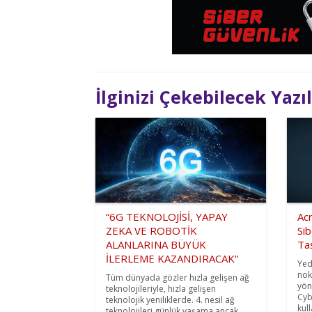
İlginizi Çekebilecek Yazı
“6G TEKNOLOJİSİ, YAPAY
Acr
ZEKA VE ROBOTİK
Sib
ALANLARINA BÜYÜK
Tas
İLERLEME KAZANDIRACAK”
Yed
nok
Tüm dünyada gözler hızla gelişen ağ
yön
teknolojileriyle, hızla gelişen
Cyb
teknolojik yeniliklerde. 4. nesil ağ
kul
teknolojileri günlük yaşama ancak