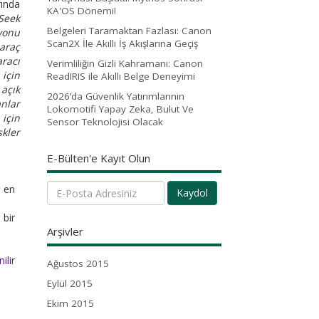
rında
KA'OS Dönemi!
Seek
Belgeleri Taramaktan Fazlası: Canon
syonu
Scan2X İle Akıllı İş Akışlarına Geçiş
araç
racı
Verimliliğin Gizli Kahramanı: Canon
 için
ReadIRIS ile Akıllı Belge Deneyimi
 açık
2026’da Güvenlik Yatırımlarının
anlar
Lokomotifi Yapay Zeka, Bulut Ve
 için
Sensor Teknolojisi Olacak
kler
E-Bülten'e Kayıt Olun
r en
Kaydol
 bir
Arşivler
ilir
Ağustos 2015
Eylül 2015
Ekim 2015