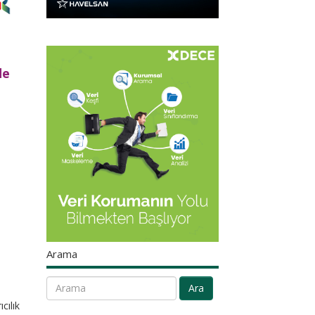
de
Arama
Ara
cılık