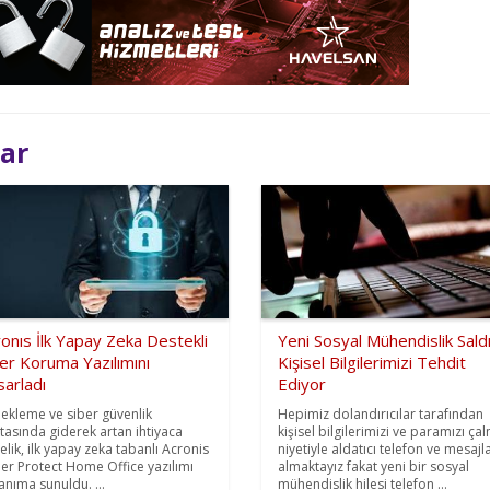
lar
onıs İlk Yapay Zeka Destekli
Yeni Sosyal Mühendislik Saldı
er Koruma Yazılımını
Kişisel Bilgilerimizi Tehdit
arladı
Ediyor
ekleme ve siber güvenlik
Hepimiz dolandırıcılar tarafından
tasında giderek artan ihtiyaca
kişisel bilgilerimizi ve paramızı ça
elik, ilk yapay zeka tabanlı Acronis
niyetiyle aldatıcı telefon ve mesajl
er Protect Home Office yazılımı
almaktayız fakat yeni bir sosyal
lanıma sunuldu. ...
mühendislik hilesi telefon ...