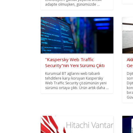
adapte olmuşken, günümüzde ...
''Kaspersky Web Traffic
Akl
Security"nin Yeni Sürümü Çıktı
Ge
Kurumsal BT ağlarını web tabanlı
Dij
tehditlere karşı koruyan Kaspersky
sor
Web Traffic Security çözümünün yeni
Diji
sürümü ortaya çıktı. Ürün artık daha ...
kon
bır
Güv