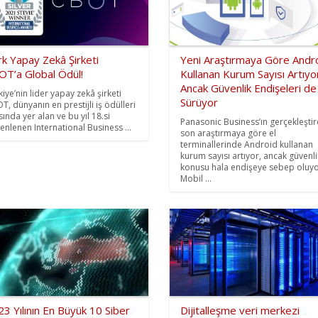
k Yapay Zekâ Şirketi
Yeni Araştırmaya Göre Andr
OT’a Global Ödül!
Kullanan Kurum Sayısı Artıyo
Ancak Güvenlik Endişeleri de
kiye’nin lider yapay zekâ şirketi
Sürüyor
T, dünyanın en prestijli iş ödülleri
sında yer alan ve bu yıl 18.si
Panasonic Business’ın gerçekleştir
enlenen International Business ...
son araştırmaya göre el
terminallerinde Android kullanan
kurum sayısı artıyor, ancak güvenli
konusu hala endişeye sebep oluyo
Mobil ...
3 Yılının En Büyük 10 Siber
Dijitalleşme veri merkezi