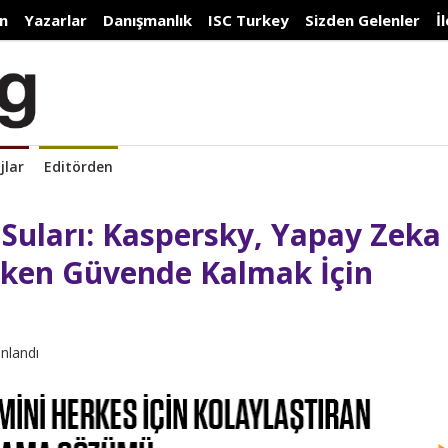
n
Yazarlar
Danışmanlık
ISC Turkey
Sizden Gelenler
İ
jlar
Editörden
Suları: Kaspersky, Yapay Zeka
ırken Güvende Kalmak İçin
ınlandı