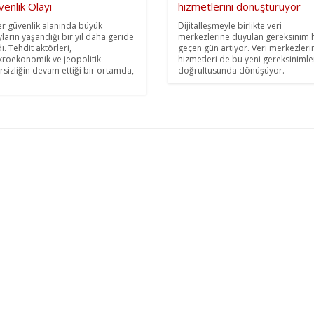
enlik Olayı
hizmetlerini dönüştürüyor
er güvenlik alanında büyük
Dijitalleşmeyle birlikte veri
yların yaşandığı bir yıl daha geride
merkezlerine duyulan gereksinim 
ı. Tehdit aktörleri,
geçen gün artıyor. Veri merkezleri
roekonomik ve jeopolitik
hizmetleri de bu yeni gereksinimle
irsizliğin devam ettiği bir ortamda,
doğrultusunda dönüşüyor.