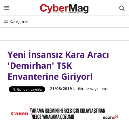
Ana Sayfa
Hakkımızda
Dergi
Editörden
Yazarlar
Danışmanlık
ISC Turkey
Sizden Gelenler
İletişim
Kategoriler
CyberMag Logo
Yeni İnsansız Kara Aracı
'Demirhan' TSK
Envanterine Giriyor!
21/08/2019
tarihinde yayınlandı