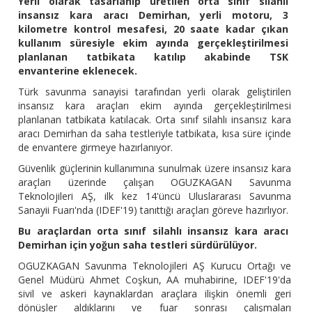
Yerli olarak tasarlanıp üretilen orta sınıf silahlı
insansız kara aracı Demirhan, yerli motoru, 3
kilometre kontrol mesafesi, 20 saate kadar çıkan
kullanım süresiyle ekim ayında gerçekleştirilmesi
planlanan tatbikata katılıp akabinde TSK
envanterine eklenecek.
Türk savunma sanayisi tarafından yerli olarak geliştirilen
insansız kara araçları ekim ayında gerçekleştirilmesi
planlanan tatbikata katılacak. Orta sınıf silahlı insansız kara
aracı Demirhan da saha testleriyle tatbikata, kısa süre içinde
de envantere girmeye hazırlanıyor.
Güvenlik güçlerinin kullanımına sunulmak üzere insansız kara
araçları üzerinde çalışan OGUZKAGAN Savunma
Teknolojileri AŞ, ilk kez 14'üncü Uluslararası Savunma
Sanayii Fuarı'nda (IDEF'19) tanıttığı araçları göreve hazırlıyor.
Bu araçlardan orta sınıf silahlı insansız kara aracı
Demirhan için yoğun saha testleri sürdürülüyor.
OGUZKAGAN Savunma Teknolojileri AŞ Kurucu Ortağı ve
Genel Müdürü Ahmet Coşkun, AA muhabirine, IDEF'19'da
sivil ve askeri kaynaklardan araçlara ilişkin önemli geri
dönüşler aldıklarını ve fuar sonrası çalışmaları