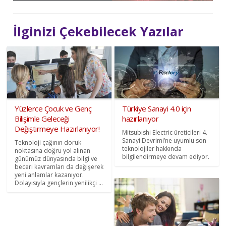
İlginizi Çekebilecek Yazılar
Yüzlerce Çocuk ve Genç
Türkiye Sanayi 4.0 için
Bilişimle Geleceği
hazırlanıyor
Değiştirmeye Hazırlanıyor!
Mitsubishi Electric üreticileri 4.
Sanayi Devrimi’ne uyumlu son
Teknoloji çağının doruk
teknolojiler hakkında
noktasına doğru yol alınan
bilgilendirmeye devam ediyor.
günümüz dünyasında bilgi ve
beceri kavramları da değişerek
yeni anlamlar kazanıyor.
Dolayısıyla gençlerin yenilikçi ...