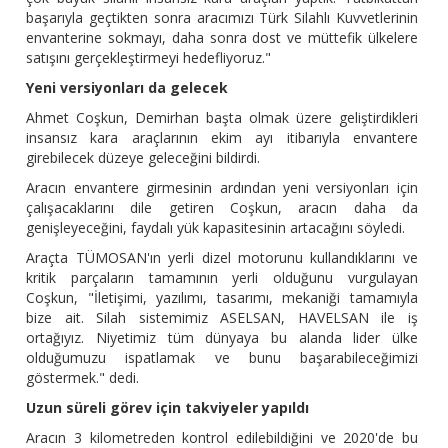
başarıyla geçtikten sonra aracımızı Türk Silahlı Kuvvetlerinin
envanterine sokmayı, daha sonra dost ve müttefik ülkelere
satışını gerçekleştirmeyi hedefliyoruz."
Yeni versiyonları da gelecek
Ahmet Coşkun, Demirhan başta olmak üzere geliştirdikleri
insansız kara araçlarının ekim ayı itibarıyla envantere
girebilecek düzeye geleceğini bildirdi.
Aracın envantere girmesinin ardından yeni versiyonları için
çalışacaklarını dile getiren Coşkun, aracın daha da
genişleyeceğini, faydalı yük kapasitesinin artacağını söyledi.
Araçta TÜMOSAN'ın yerli dizel motorunu kullandıklarını ve
kritik parçaların tamamının yerli olduğunu vurgulayan
Coşkun, "İletişimi, yazılımı, tasarımı, mekaniği tamamıyla
bize ait. Silah sistemimiz ASELSAN, HAVELSAN ile iş
ortağıyız. Niyetimiz tüm dünyaya bu alanda lider ülke
olduğumuzu ispatlamak ve bunu başarabileceğimizi
göstermek." dedi.
Uzun süreli görev için takviyeler yapıldı
Aracın 3 kilometreden kontrol edilebildiğini ve 2020'de bu