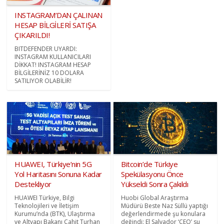
INSTAGRAM’DAN ÇALINAN
HESAP BİLGİLERİ SATIŞA
ÇIKARILDI!
BITDEFENDER UYARDI:
INSTAGRAM KULLANICILARI
DİKKAT! INSTAGRAM HESAP
BİLGİLERİNİZ 10 DOLARA
SATILIYOR OLABİLİR!
HUAWEI, Türkiye’nin 5G
Bitcoin’de Türkiye
Yol Haritasını Sonuna Kadar
Spekülasyonu Önce
Destekliyor
Yükseldi Sonra Çakıldı
HUAWEI Türkiye, Bilgi
Huobi Global Araştırma
Teknolojileri ve İletişim
Müdürü Beste Naz Süllü yaptığı
Kurumu’nda (BTK), Ulaştırma
değerlendirmede şu konulara
ve Altyapı Bakanı Cahit Turhan
değindi: El Salvador ‘CEO’ su