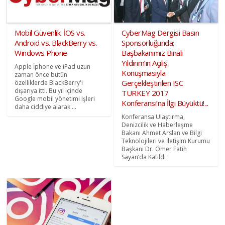
Mobil Güvenlik: İOS vs.
CyberMag Dergisi Basın
Android vs. BlackBerry vs.
Sponsorluğunda;
Windows Phone
Başbakanımız Binali
Yıldırım’ın Açılış
Apple İphone ve iPad uzun
Konuşmasıyla
zaman önce bütün
Gerçekleştirilen ISC
özelliklerde BlackBerry'i
dışarıya itti. Bu yıl içinde
TURKEY 2017
Google mobil yönetimi işleri
Konferansı’na İlgi Büyüktü!...
daha ciddiye alarak ...
Konferansa Ulaştırma,
Denizcilik ve Haberleşme
Bakanı Ahmet Arslan ve Bilgi
Teknolojileri ve İletişim Kurumu
Başkanı Dr. Ömer Fatih
Sayan’da Katıldı