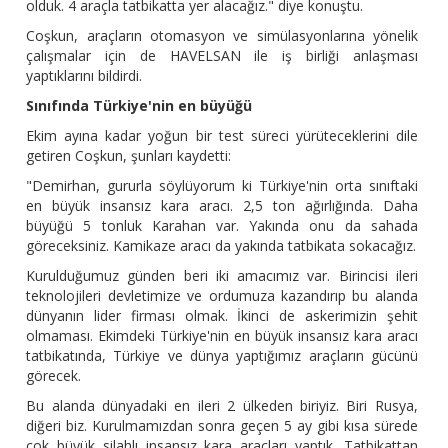
olduk. 4 araçla tatbikatta yer alacağız." diye konuştu.
Coşkun, araçların otomasyon ve simülasyonlarına yönelik
çalışmalar için de HAVELSAN ile iş birliği anlaşması
yaptıklarını bildirdi.
Sınıfında Türkiye'nin en büyüğü
Ekim ayına kadar yoğun bir test süreci yürüteceklerini dile
getiren Coşkun, şunları kaydetti:
"Demirhan, gururla söylüyorum ki Türkiye'nin orta sınıftaki
en büyük insansız kara aracı. 2,5 ton ağırlığında. Daha
büyüğü 5 tonluk Karahan var. Yakında onu da sahada
göreceksiniz. Kamikaze aracı da yakında tatbikata sokacağız.
Kurulduğumuz günden beri iki amacımız var. Birincisi ileri
teknolojileri devletimize ve ordumuza kazandırıp bu alanda
dünyanın lider firması olmak. İkinci de askerimizin şehit
olmaması. Ekimdeki Türkiye'nin en büyük insansız kara aracı
tatbikatında, Türkiye ve dünya yaptığımız araçların gücünü
görecek.
Bu alanda dünyadaki en ileri 2 ülkeden biriyiz. Biri Rusya,
diğeri biz. Kurulmamızdan sonra geçen 5 ay gibi kısa sürede
çok büyük silahlı insansız kara araçları yaptık. Tatbikattan