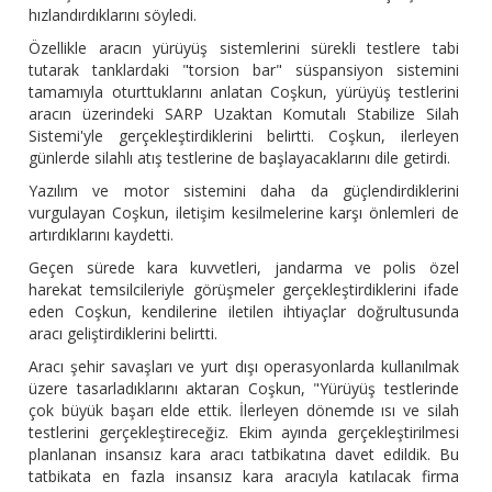
hızlandırdıklarını söyledi.
Özellikle aracın yürüyüş sistemlerini sürekli testlere tabi
tutarak tanklardaki "torsion bar" süspansiyon sistemini
tamamıyla oturttuklarını anlatan Coşkun, yürüyüş testlerini
aracın üzerindeki SARP Uzaktan Komutalı Stabilize Silah
Sistemi'yle gerçekleştirdiklerini belirtti. Coşkun, ilerleyen
günlerde silahlı atış testlerine de başlayacaklarını dile getirdi.
Yazılım ve motor sistemini daha da güçlendirdiklerini
vurgulayan Coşkun, iletişim kesilmelerine karşı önlemleri de
artırdıklarını kaydetti.
Geçen sürede kara kuvvetleri, jandarma ve polis özel
harekat temsilcileriyle görüşmeler gerçekleştirdiklerini ifade
eden Coşkun, kendilerine iletilen ihtiyaçlar doğrultusunda
aracı geliştirdiklerini belirtti.
Aracı şehir savaşları ve yurt dışı operasyonlarda kullanılmak
üzere tasarladıklarını aktaran Coşkun, "Yürüyüş testlerinde
çok büyük başarı elde ettik. İlerleyen dönemde ısı ve silah
testlerini gerçekleştireceğiz. Ekim ayında gerçekleştirilmesi
planlanan insansız kara aracı tatbikatına davet edildik. Bu
tatbikata en fazla insansız kara aracıyla katılacak firma