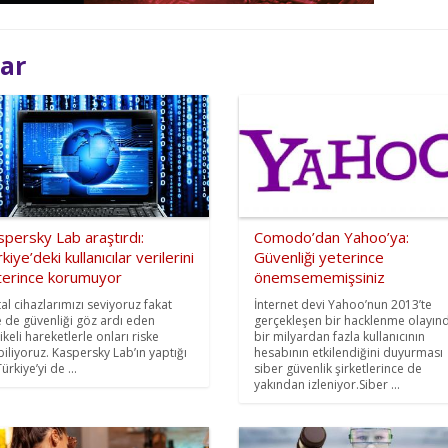
lar
persky Lab araştırdı:
Comodo’dan Yahoo’ya:
kiye’deki kullanıcılar verilerini
Güvenliği yeterince
terince korumuyor
önemsememişsiniz
tal cihazlarımızı seviyoruz fakat
İnternet devi Yahoo’nun 2013’te
e de güvenliği göz ardı eden
gerçekleşen bir hacklenme olayın
ikeli hareketlerle onları riske
bir milyardan fazla kullanıcının
biliyoruz. Kaspersky Lab’ın yaptığı
hesabının etkilendiğini duyurması
ürkiye’yi de ...
siber güvenlik şirketlerince de
yakından izleniyor.Siber ...