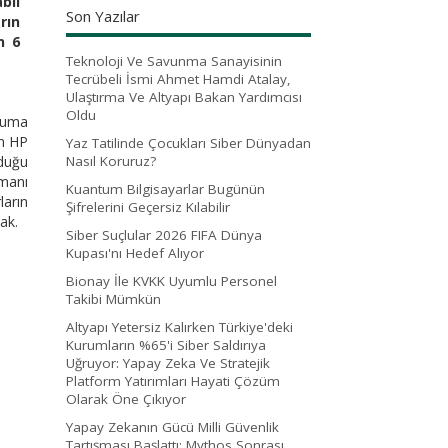
bii
Son Yazılar
rın
n 6
Teknoloji Ve Savunma Sanayisinin
Tecrübeli İsmi Ahmet Hamdi Atalay,
Ulaştırma Ve Altyapı Bakan Yardımcısı
Oldu
oruma
an HP
Yaz Tatilinde Çocukları Siber Dünyadan
nduğu
Nasıl Koruruz?
şmanı
Kuantum Bilgisayarlar Bugünün
ların
Şifrelerini Geçersiz Kılabilir
ak.
Siber Suçlular 2026 FIFA Dünya
Kupası'nı Hedef Alıyor
Bionay İle KVKK Uyumlu Personel
Takibi Mümkün
Altyapı Yetersiz Kalırken Türkiye'deki
Kurumların %65'i Siber Saldırıya
Uğruyor: Yapay Zeka Ve Stratejik
Platform Yatırımları Hayati Çözüm
Olarak Öne Çıkıyor
Yapay Zekanın Gücü Milli Güvenlik
Tartışması Başlattı: Mythos Sonrası