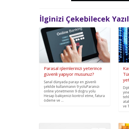
İlginizi Çekebilecek Yazı
Parasal işlemlerinizi yeterince
Kas
güvenli yapıyor musunuz?
Tür
ye
Sanal dünyada parayı en güvenli
şekilde kullanmanın 9 yoluParanızı
Diji
online yönetmenin 9 doğru yolu
yin
Hesap bakiyenizi kontrol etme, fatura
tehl
ödeme ve ...
ata
ve T