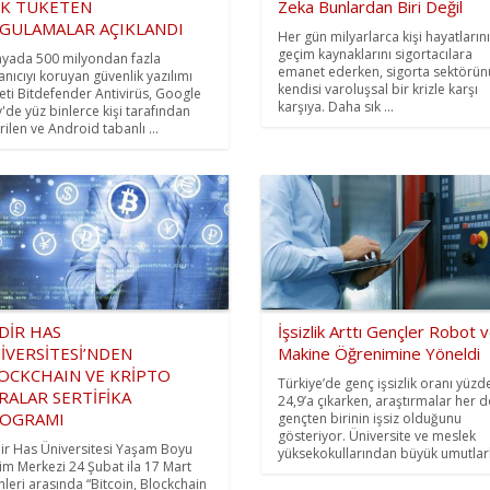
K TÜKETEN
Zeka Bunlardan Biri Değil
GULAMALAR AÇIKLANDI
Her gün milyarlarca kişi hayatlarını
geçim kaynaklarını sigortacılara
yada 500 milyondan fazla
emanet ederken, sigorta sektörün
lanıcıyı koruyan güvenlik yazılımı
kendisi varoluşsal bir krizle karşı
keti Bitdefender Antivirüs, Google
karşıya. Daha sık ...
y'de yüz binlerce kişi tarafından
rilen ve Android tabanlı ...
DİR HAS
İşsizlik Arttı Gençler Robot 
İVERSİTESİ’NDEN
Makine Öğrenimine Yöneldi
OCKCHAIN VE KRİPTO
Türkiye’de genç işsizlik oranı yüzd
RALAR SERTİFİKA
24,9’a çıkarken, araştırmalar her d
OGRAMI
gençten birinin işsiz olduğunu
gösteriyor. Üniversite ve meslek
ir Has Üniversitesi Yaşam Boyu
yüksekokullarından büyük umutlarla
tim Merkezi 24 Şubat ila 17 Mart
ihleri arasında “Bitcoin, Blockchain