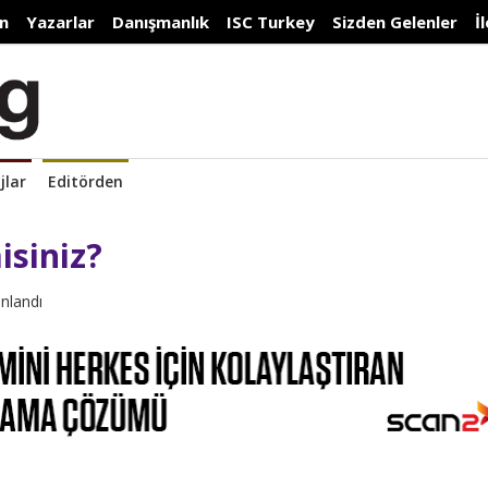
n
Yazarlar
Danışmanlık
ISC Turkey
Sizden Gelenler
İ
jlar
Editörden
isiniz?
ınlandı