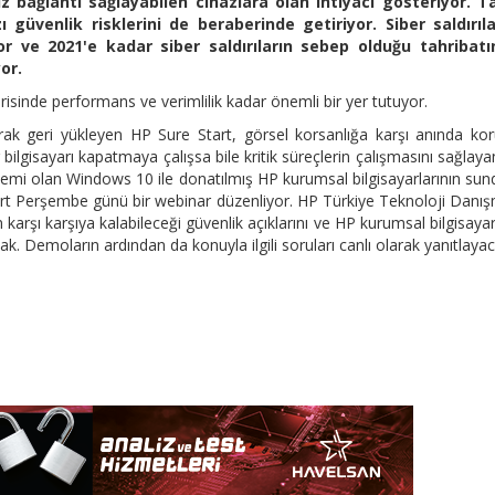
 bağlantı sağlayabilen cihazlara olan ihtiyacı gösteriyor. Ta
 güvenlik risklerini de beraberinde getiriyor. Siber saldırıla
r ve 2021'e kadar siber saldırıların sebep olduğu tahribatı
or.
risinde performans ve verimlilik kadar önemli bir yer tutuyor.
arak geri yükleyen HP Sure Start, görsel korsanlığa karşı anında k
bilgisayarı kapatmaya çalışsa bile kritik süreçlerin çalışmasını sağlay
stemi olan Windows 10 ile donatılmış HP kurumsal bilgisayarlarının su
art Perşembe günü bir webinar düzenliyor. HP Türkiye Teknoloji Danı
rşı karşıya kalabileceği güvenlik açıklarını ve HP kurumsal bilgisayar
k. Demoların ardından da konuyla ilgili soruları canlı olarak yanıtlayac
.