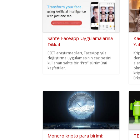
Sahte Faceapp Uygulamalarına
Ka
Dikkat
Ya
ESET araştırmacıları, FaceApp yüz
Kri
değiştirme uygulamasının cazibesini
dem
kullanan sahte bir “Pro” sürümünü
ala
keşfettiler.
olm
kri
Erke
Monero kripto para birimi:
TE