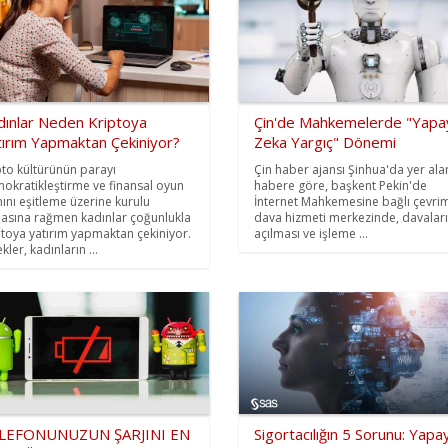
dınlar Neden Kriptoya
Çin'de Mahkemelerde "Yapa
tırım Yapmaktan Çekiniyor?
Zeka Yargıç" Dönemi
pto kültürünün parayı
Çin haber ajansı Şinhua'da yer ala
okratikleştirme ve finansal oyun
habere göre, başkent Pekin'de
nını eşitleme üzerine kurulu
İnternet Mahkemesine bağlı çevrim
asına rağmen kadınlar çoğunlukla
dava hizmeti merkezinde, davalar
ptoya yatırım yapmaktan çekiniyor.
açılması ve işleme ...
kler, kadınların ...
LEFONUNUZUN ŞARJINI EN
Sigortacılığın 5 Sorunu: Yapa