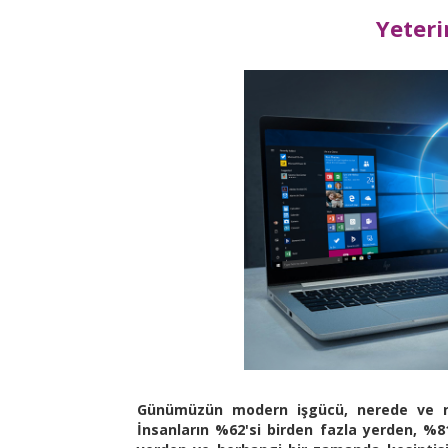
Yeteri
Günümüzün modern işgücü, nerede ve nas
İnsanların %62'si birden fazla yerden, %81