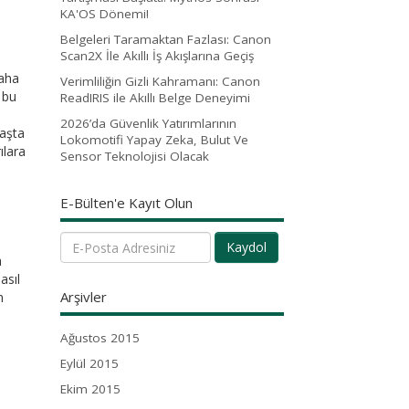
KA'OS Dönemi!
Belgeleri Taramaktan Fazlası: Canon
Scan2X İle Akıllı İş Akışlarına Geçiş
daha
Verimliliğin Gizli Kahramanı: Canon
 bu
ReadIRIS ile Akıllı Belge Deneyimi
2026’da Güvenlik Yatırımlarının
başta
Lokomotifi Yapay Zeka, Bulut Ve
ılara
Sensor Teknolojisi Olacak
E-Bülten'e Kayıt Olun
Kaydol
a
asıl
Arşivler
n
Ağustos 2015
Eylül 2015
Ekim 2015