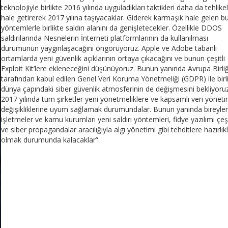
teknolojiyle birlikte 2016 yılında uyguladıkları taktikleri daha da tehlikel
hale getirerek 2017 yılına taşıyacaklar. Giderek karmaşık hale gelen b
yöntemlerle birlikte saldırı alanını da genişletecekler. Özellikle DDOS
saldırılarında Nesnelerin İnterneti platformlarının da kullanılması
durumunun yaygınlaşacağını öngörüyoruz. Apple ve Adobe tabanlı
ortamlarda yeni güvenlik açıklarının ortaya çıkacağını ve bunun çeşitli
Exploit Kit’lere ekleneceğini düşünüyoruz. Bunun yanında Avrupa Birliğ
tarafından kabul edilen Genel Veri Koruma Yönetmeliği (GDPR) ile birl
dünya çapındaki siber güvenlik atmosferinin de değişmesini bekliyoruz
2017 yılında tüm şirketler yeni yönetmeliklere ve kapsamlı veri yöneti
değişikliklerine uyum sağlamak durumundalar. Bunun yanında bireyler
işletmeler ve kamu kurumları yeni saldırı yöntemleri, fidye yazılımı çeşi
ve siber propagandalar aracılığıyla algı yönetimi gibi tehditlere hazırlıkl
olmak durumunda kalacaklar”.