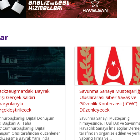
lar
ackzeugma"daki Bayrak
Savunma Sanayii Müsteşarlığ
ışı Gerçek Saldırı
Uluslararası Siber Savaş ve
aryolarıyla
Güvenlik Konferansı (ICWC)
çekleştirilecek
Düzenleyecek
hurbaşkanlığı Dijital Dönüşüm
Savunma Sanayii Müsteşarlığı
si Başkanı Ali Taha
himayesinde, TÜBİTAK ve Savunm
:"Cumhurbaşkanlığı Dijital
Havacılık Sanayii İmalatçılar Derne
üşüm Ofisi tarafından düzenlenen
tarafından organize edilen ve yerli
ckZeugma Bayrak Yarışı'nda,
yabancı firma ve ...