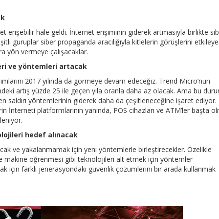
ak
erişebilir hale geldi. İnternet erişiminin giderek artmasıyla birlikte si
tli guruplar siber propaganda aracılığıyla kitlelerin görüşlerini etkiley
ara yön vermeye çalışacaklar.
eri ve yöntemleri artacak
ılımlarını 2017 yılında da görmeye devam edeceğiz. Trend Micro’nun
erindeki artış yüzde 25 ile geçen yıla oranla daha az olacak. Ama bu dur
ilen saldırı yöntemlerinin giderek daha da çeşitleneceğine işaret ediyor.
erin İnterneti platformlarının yanında, POS cihazları ve ATM’ler başta o
leniyor.
ojileri hedef alınacak
ıracak ve yakalanmamak için yeni yöntemlerle birleştirecekler. Özelikle
makine öğrenmesi gibi teknolojileri alt etmek için yöntemler
mak için farklı jenerasyondaki güvenlik çözümlerini bir arada kullanmak