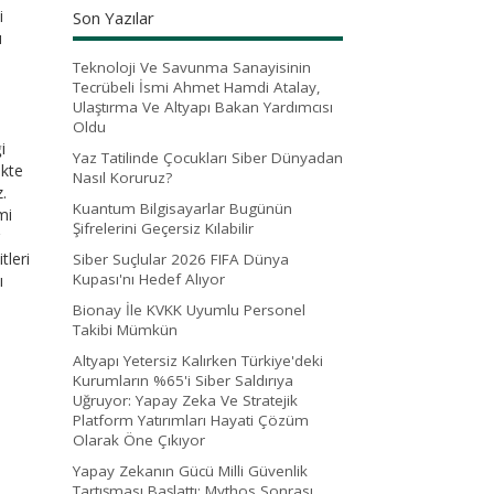
i
Son Yazılar
u
Teknoloji Ve Savunma Sanayisinin
Tecrübeli İsmi Ahmet Hamdi Atalay,
Ulaştırma Ve Altyapı Bakan Yardımcısı
Oldu
i
Yaz Tatilinde Çocukları Siber Dünyadan
ikte
Nasıl Koruruz?
.
Kuantum Bilgisayarlar Bugünün
mi
Şifrelerini Geçersiz Kılabilir
tleri
Siber Suçlular 2026 FIFA Dünya
Kupası'nı Hedef Alıyor
ı
Bionay İle KVKK Uyumlu Personel
Takibi Mümkün
Altyapı Yetersiz Kalırken Türkiye'deki
Kurumların %65'i Siber Saldırıya
Uğruyor: Yapay Zeka Ve Stratejik
Platform Yatırımları Hayati Çözüm
Olarak Öne Çıkıyor
Yapay Zekanın Gücü Milli Güvenlik
Tartışması Başlattı: Mythos Sonrası