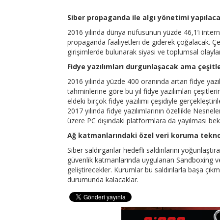
Siber propaganda ile algı yönetimi yapılac
2016 yılında dünya nüfusunun yüzde 46,1’i internet 
propaganda faaliyetleri de giderek çoğalacak. Çeşi
girişimlerde bulunarak siyasi ve toplumsal olayl
Fidye yazılımları durgunlaşacak ama çeşitl
2016 yılında yüzde 400 oranında artan fidye yaz
tahminlerine göre bu yıl fidye yazılımları çeşitl
eldeki birçok fidye yazılımı çeşidiyle gerçekleştir
2017 yılında fidye yazılımlarının özellikle Nesnel
üzere PC dışındaki platformlara da yayılması bek
Ağ katmanlarındaki özel veri koruma teknol
Siber saldırganlar hedefli saldırılarını yoğunlaşt
güvenlik katmanlarında uygulanan Sandboxing ve 
geliştirecekler. Kurumlar bu saldırılarla başa çık
durumunda kalacaklar.