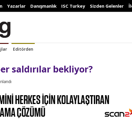
n
Yazarlar
Danışmanlık
ISC Turkey
Sizden Gelenler
İ
jlar
Editörden
er saldırılar bekliyor?
ınlandı