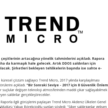
ı çeşitlerinin artacağına yönelik tahminlerini açıkladı. Rapora
daha da karmaşık hale gelecek. Artık DDOS saldırıları için
lacak. Şirketleri bekleyen tehlikelerin başında ise sahte e-
le küresel çözüm sağlayıcı Trend Micro, 2017 yılında karşılaşılması
rülerini açıkladı.
"Bir Sonraki Seviye - 2017 için 8 Güvenlik Önlem
ber suçlular değişen teknoloji atmosferinden maddi çıkar sağlayabilmek 
leyen saldırılar gerçekleştirecekler.
Raporla ilgili görüşlerini paylaşan Trend Micro Akdeniz Ülkeleri Genel
Müdürü Yakup Börekcioğlu şunları söyledi: "Siber saldırganlar gelişen