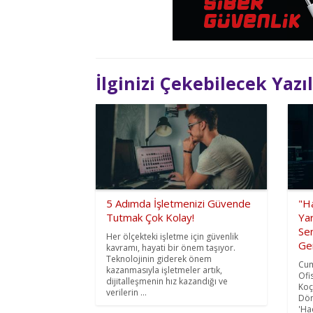
İlginizi Çekebilecek Yazı
5 Adımda İşletmenizi Güvende
"H
Tutmak Çok Kolay!
Yar
Sen
Her ölçekteki işletme için güvenlik
Ger
kavramı, hayati bir önem taşıyor.
Teknolojinin giderek önem
Cum
kazanmasıyla işletmeler artık,
Ofi
dijitalleşmenin hız kazandığı ve
Koç
verilerin ...
Dön
'Ha