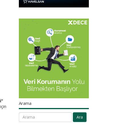
i"
Arama
için
Ara