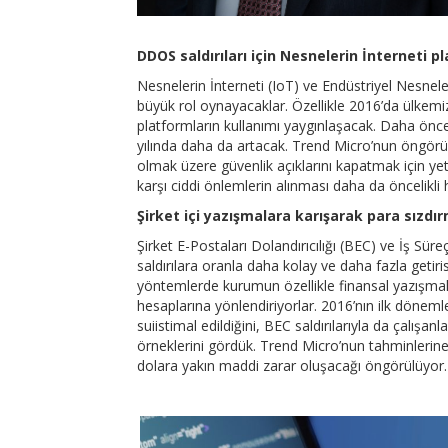
DDOS saldırıları için Nesnelerin İnterneti p
Nesnelerin İnterneti (IoT) ve Endüstriyel Nesneler
büyük rol oynayacaklar. Özellikle 2016’da ülkem
platformların kullanımı yaygınlaşacak. Daha öncek
yılında daha da artacak. Trend Micro’nun öngörüle
olmak üzere güvenlik açıklarını kapatmak için yet
karşı ciddi önlemlerin alınması daha da öncelikli 
Şirket içi yazışmalara karışarak para sızdı
Şirket E-Postaları Dolandırıcılığı (BEC) ve İş Sür
saldırılara oranla daha kolay ve daha fazla getir
yöntemlerde kurumun özellikle finansal yazışmalar
hesaplarına yönlendiriyorlar. 2016’nın ilk döneml
suiistimal edildiğini, BEC saldırılarıyla da çalı
örneklerini gördük. Trend Micro’nun tahminlerine
dolara yakın maddi zarar oluşacağı öngörülüyor.