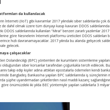
latformları da kullanılacak
in İnterneti (IIoT) gibi kavramlar 2017 yılındaki siber saldırılarda çok 
iz de dahil olmak üzere tüm dünyayı kasıp kavuran DDOS saldırılarında
i DDOS saldırılarında kullanılan “Mirai” benzeri zararlı yazılımlar 2017
rine göre Nesnelerin İnterneti platformu üreticileri DDOS saldırıları 
erince hızlı davranamayacaklar. 2017 yılında bu alanda gelişecek saldır
hale gelecek.
rmaya çalışacaklar
eçleri Dolandırıcılığı (BPC) yöntemleri de kurumların sistemlerine yapılan
isi olduğundan siber korsanlar tarafından çoğunlukla tercih edilecek. Bu
ını takip edip kişiler adına attıkları epostalarla ödemeleri kendi bank
erinde Bangladeş Bankası’na yapılan BPC saldırılarında iş süreçlerinin n
şanlarda şüphe uyandırmadan şirketlerden nasıl maddi kazanç sağlandığını
 göre önümüzdeki iki yılda BEC yöntemiyle yapılan saldırılarla 3 milyar