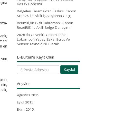
aşına
KA'OS Dönemi!
Belgeleri Taramaktan Fazlası: Canon
Scan2X İle Akıllı İş Akışlarına Geçiş
orta-
Verimliliğin Gizli Kahramanı: Canon
ReadIRIS ile Akıllı Belge Deneyimi
2026’da Güvenlik Yatırımlarının
rank,
Lokomotifi Yapay Zeka, Bulut Ve
rmacı
Sensor Teknolojisi Olacak
en en
E-Bülten'e Kayıt Olun
z 500
Kaydol
asını
Arşivler
'nin,
acak,
Ağustos 2015
Eylül 2015
Ekim 2015