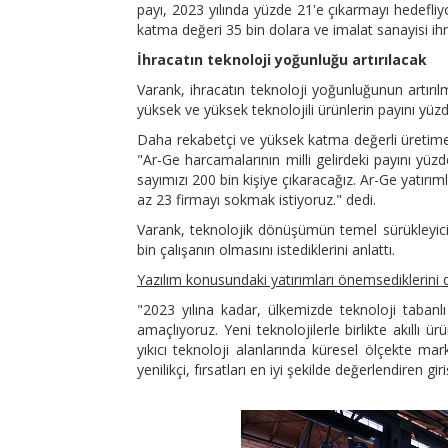
payı, 2023 yılında yüzde 21'e çıkarmayı hedefliyo
katma değeri 35 bin dolara ve imalat sanayisi ihr
İhracatın teknoloji yoğunluğu artırılacak
Varank, ihracatın teknoloji yoğunluğunun artırıl
yüksek ve yüksek teknolojili ürünlerin payını yüzd
Daha rekabetçi ve yüksek katma değerli üretime
"Ar-Ge harcamalarının milli gelirdeki payını yüz
sayımızı 200 bin kişiye çıkaracağız. Ar-Ge yatırım
az 23 firmayı sokmak istiyoruz." dedi.
Varank, teknolojik dönüşümün temel sürükleyicis
bin çalışanın olmasını istediklerini anlattı.
Yazılım konusundaki yatırımları önemsediklerini 
"2023 yılına kadar, ülkemizde teknoloji tabanlı 
amaçlıyoruz. Yeni teknolojilerle birlikte akıllı
yıkıcı teknoloji alanlarında küresel ölçekte ma
yenilikçi, fırsatları en iyi şekilde değerlendiren gir