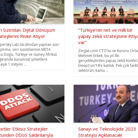
i Sızıntıları Dijital Dönüşüm
“Türkiye’nin net ve milli bir
atejilerini Riske Atıyor
yapay zekâ stratejisine ihtiy
var”
persky Lab tarafından yapılan son
ştırma, veri sızıntılarının META
Zingat.com CTO’su ve Kurucu Orta
ta Doğu, Türkiye ve Güney Afrika)
Mehmet Erkek, bu yıl ilki
gesinde kurumsal şirketlere
gerçekleştirilen yapay zekâ konfer
aşık 1 milyon ...
DeepCon’18’e katıldı. Pek çok farkl
sektörün, kamu ...
ketler Etkisiz Stratejiler
Sanayi ve Teknolojide 2023
ünden DDoS Saldırılarıyla
Stratejisi Açıklanacak!