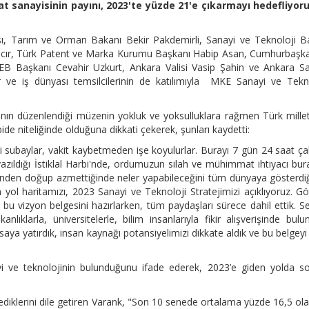
at sanayisinin payını, 2023'te yüzde 21'e çıkarmayı hedefliyoru
tısı, Tarım ve Orman Bakanı Bekir Pakdemirli, Sanayi ve Teknoloji 
acır, Türk Patent ve Marka Kurumu Başkanı Habip Asan, Cumhurbaşka
B Başkanı Cevahir Uzkurt, Ankara Valisi Vasip Şahin ve Ankara Sa
r ve iş dünyası temsilcilerinin de katılımıyla MKE Sanayi ve Tekn
ın düzenlendiği müzenin yokluk ve yoksulluklara rağmen Türk millet
ide niteliğinde olduğuna dikkati çekerek, şunları kaydetti:
i subaylar, vakit kaybetmeden işe koyulurlar. Burayı 7 gün 24 saat ça
ın yazıldığı İstiklal Harbi'nde, ordumuzun silah ve mühimmat ihtiyacı bu
llerinden doğup azmettiğinde neler yapabileceğini tüm dünyaya gösterdi
yol haritamızı, 2023 Sanayi ve Teknoloji Stratejimizi açıklıyoruz. G
bu vizyon belgesini hazırlarken, tüm paydaşları sürece dahil ettik. S
anlıklarla, üniversitelerle, bilim insanlarıyla fikir alışverişinde bulu
masaya yatırdık, insan kaynağı potansiyelimizi dikkate aldık ve bu belgeyi
yi ve teknolojinin bulunduğunu ifade ederek, 2023’e giden yolda 
istediklerini dile getiren Varank, "Son 10 senede ortalama yüzde 16,5 ol