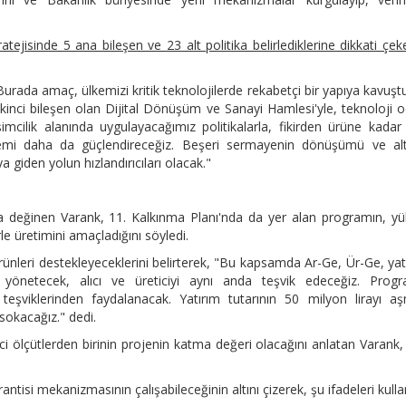
ejisinde 5 ana bileşen ve 23 alt politika belirlediklerine dikkati çek
Burada amaç, ülkemizi kritik teknolojilerde rekabetçi bir yapıya kavuşt
kinci bileşen olan Dijital Dönüşüm ve Sanayi Hamlesi'yle, teknoloji o
imcilik alanında uygulayacağımız politikalarla, fikirden ürüne kada
istemi daha da güçlendireceğiz. Beşeri sermayenin dönüşümü ve al
a giden yolun hızlandırıcıları olacak."
 değinen Varank, 11. Kalkınma Planı'nda da yer alan programın, y
rle üretimini amaçladığını söyledi.
ürünleri destekleyeceklerini belirterek, "Bu kapsamda Ar-Ge, Ür-Ge, yat
yönetecek, alıcı ve üreticiyi aynı anda teşvik edeceğiz. Progr
m teşviklerinden faydalanacak. Yatırım tutarının 50 milyon lirayı a
sokacağız." dedi.
ici ölçütlerden birinin projenin katma değeri olacağını anlatan Varank
tisi mekanizmasının çalışabileceğinin altını çizerek, şu ifadeleri kulla