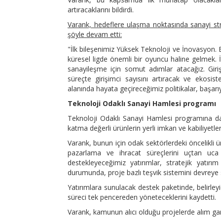
artıracaklarını bildirdi.
Varank, hedeflere ulaşma noktasında sanayi strat
şöyle devam etti:
"İlk bileşenimiz Yüksek Teknoloji ve İnovasyon. 
küresel ligde önemli bir oyuncu haline gelmek. İ
sanayileşme için somut adımlar atacağız. Giriş
süreçte girişimci sayısını artıracak ve ekos
alanında hayata geçireceğimiz politikalar, başarıy
Teknoloji Odaklı Sanayi Hamlesi programı
Teknoloji Odaklı Sanayi Hamlesi programına da
katma değerli ürünlerin yerli imkan ve kabiliyetle
Varank, bunun için odak sektörlerdeki öncelikli 
pazarlama ve ihracat süreçlerini uçtan uca 
destekleyeceğimiz yatırımlar, stratejik yatırı
durumunda, proje bazlı teşvik sistemini devreye 
Yatırımlara sunulacak destek paketinde, belirley
süreci tek pencereden yöneteceklerini kaydetti.
Varank, kamunun alıcı olduğu projelerde alım garan