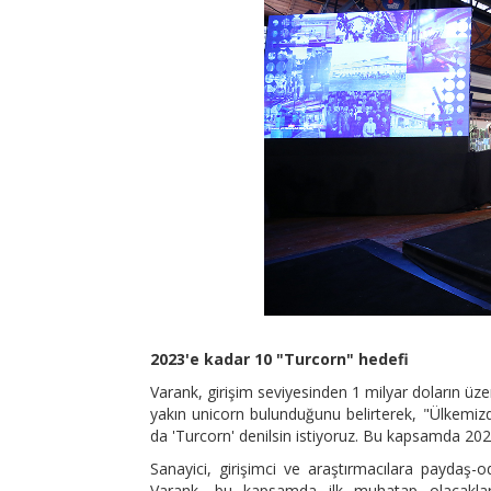
2023'e kadar 10 "Turcorn" hedefi
Varank, girişim seviyesinden 1 milyar doların üz
yakın unicorn bulunduğunu belirterek, "Ülkemizde
da 'Turcorn' denilsin istiyoruz. Bu kapsamda 202
Sanayici, girişimci ve araştırmacılara paydaş-
Varank, bu kapsamda ilk muhatap olacakların