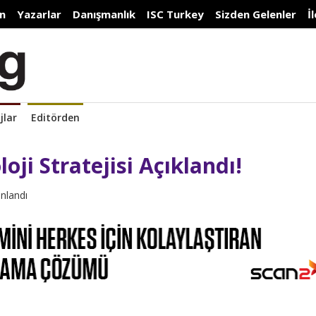
n
Yazarlar
Danışmanlık
ISC Turkey
Sizden Gelenler
İ
jlar
Editörden
oji Stratejisi Açıklandı!
ınlandı