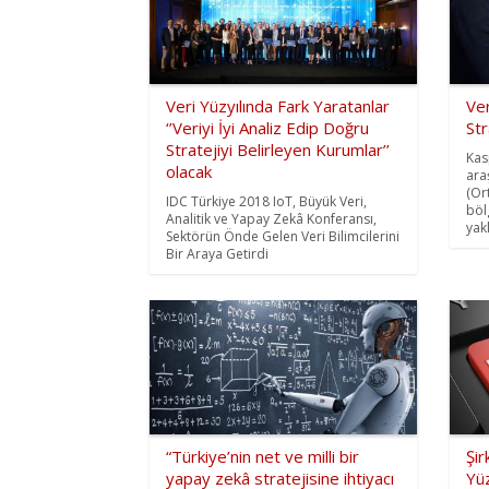
Veri Yüzyılında Fark Yaratanlar
Ver
‘’Veriyi İyi Analiz Edip Doğru
Str
Stratejiyi Belirleyen Kurumlar’’
Kas
olacak
ara
(Or
IDC Türkiye 2018 IoT, Büyük Veri,
böl
Analitik ve Yapay Zekâ Konferansı,
yakl
Sektörün Önde Gelen Veri Bilimcilerini
Bir Araya Getirdi
“Türkiye’nin net ve milli bir
Şir
yapay zekâ stratejisine ihtiyacı
Yüz