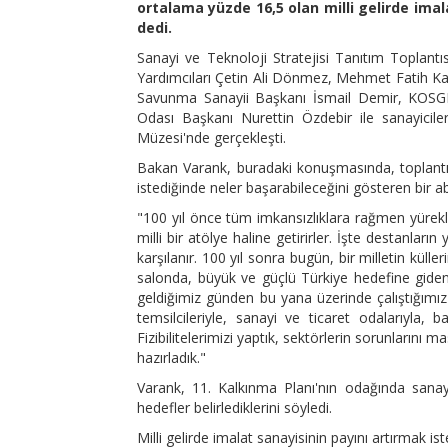
ortalama yüzde 16,5 olan milli gelirde imal
dedi.
Sanayi ve Teknoloji Stratejisi Tanıtım Toplan
Yardımcıları Çetin Ali Dönmez, Mehmet Fatih K
Savunma Sanayii Başkanı İsmail Demir, KOSGE
Odası Başkanı Nurettin Özdebir ile sanayicile
Müzesi'nde gerçekleşti.
Bakan Varank, buradaki konuşmasında, toplantın
istediğinde neler başarabileceğini gösteren bir ab
"100 yıl önce tüm imkansızlıklara rağmen yürekl
milli bir atölye haline getirirler. İşte destanlar
karşılanır. 100 yıl sonra bugün, bir milletin kü
salonda, büyük ve güçlü Türkiye hedefine giden 
geldiğimiz günden bu yana üzerinde çalıştığımız 
temsilcileriyle, sanayi ve ticaret odalarıyla, bak
Fizibilitelerimizi yaptık, sektörlerin sorunlarını 
hazırladık."
Varank, 11. Kalkınma Planı'nın odağında sana
hedefler belirlediklerini söyledi.
Milli gelirde imalat sanayisinin payını artırmak 