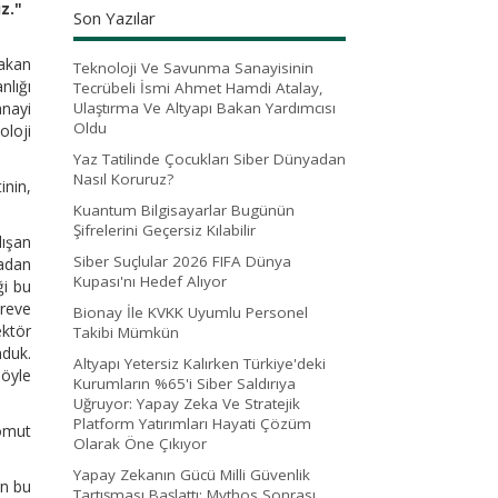
z."
Son Yazılar
Bakan
Teknoloji Ve Savunma Sanayisinin
nlığı
Tecrübeli İsmi Ahmet Hamdi Atalay,
nayi
Ulaştırma Ve Altyapı Bakan Yardımcısı
Oldu
oloji
Yaz Tatilinde Çocukları Siber Dünyadan
Nasıl Koruruz?
inin,
Kuantum Bilgisayarlar Bugünün
Şifrelerini Geçersiz Kılabilir
lışan
Siber Suçlular 2026 FIFA Dünya
radan
Kupası'nı Hedef Alıyor
ği bu
öreve
Bionay İle KVKK Uyumlu Personel
ektör
Takibi Mümkün
nduk.
Altyapı Yetersiz Kalırken Türkiye'deki
 öyle
Kurumların %65'i Siber Saldırıya
Uğruyor: Yapay Zeka Ve Stratejik
Platform Yatırımları Hayati Çözüm
somut
Olarak Öne Çıkıyor
Yapay Zekanın Gücü Milli Güvenlik
an bu
Tartışması Başlattı: Mythos Sonrası