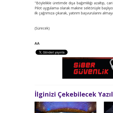
"Böylelikle üretimde dışa bağımlılığı azaltıp, car
Pilot uygulama olarak makine sektörüyle başlıyor
ilk çağrımıza çıkarak, yatırım başvurularını alma
(Sürecek)
AA
İlginizi Çekebilecek Yazı