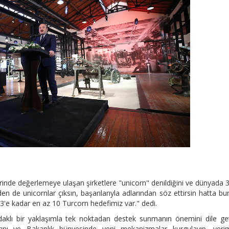
erinde değerlemeye ulaşan şirketlere "unicorn" denildiğini ve dünyada 
n de unicornlar çıksın, başarılarıyla adlarından söz ettirsin hatta bu
3'e kadar en az 10 Turcorn hedefimiz var." dedi.
odaklı bir yaklaşımla tek noktadan destek sunmanın önemini dile ge
ı ve Bakanlık bünyesinde yeni mekanizmalar kurgulayıp, verimli