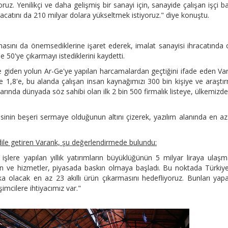
ruz. Yenilikçi ve daha gelişmiş bir sanayi için, sanayide çalışan işçi b
acatını da 210 milyar dolara yükseltmek istiyoruz." diye konuştu.
masını da önemsediklerine işaret ederek, imalat sanayisi ihracatında 
e 50'ye çıkarmayı istediklerini kaydetti.
 giden yolun Ar-Ge'ye yapılan harcamalardan geçtiğini ifade eden Va
de 1,8'e, bu alanda çalışan insan kaynağımızı 300 bin kişiye ve araştı
larında dünyada söz sahibi olan ilk 2 bin 500 firmalık listeye, ülkemizd
inin beşeri sermaye olduğunun altını çizerek, yazılım alanında en a
dile getiren Varank, şu değerlendirmede bulundu:
işlere yapılan yıllık yatırımların büyüklüğünün 5 milyar liraya ulaşm
 ürün ve hizmetler, piyasada baskın olmaya başladı. Bu noktada Türkiye
rka olacak en az 23 akıllı ürün çıkarmasını hedefliyoruz. Bunları yap
işimcilere ihtiyacımız var."