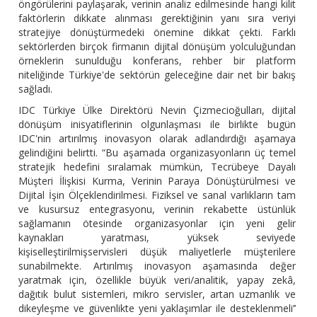
öngörülerini paylaşarak, verinin analiz edilmesinde hangi kilit
faktörlerin dikkate alınması gerektiğinin yanı sıra veriyi
stratejiye dönüştürmedeki önemine dikkat çekti. Farklı
sektörlerden birçok firmanın dijital dönüşüm yolculuğundan
örneklerin sunulduğu konferans, rehber bir platform
niteliğinde Türkiye'de sektörün geleceğine dair net bir bakış
sağladı.
IDC Türkiye Ülke Direktörü Nevin Çizmecioğulları, dijital
dönüşüm inisyatiflerinin olgunlaşması ile birlikte bugün
IDC'nin artırılmış inovasyon olarak adlandırdığı aşamaya
gelindiğini belirtti. “Bu aşamada organizasyonların üç temel
stratejik hedefini sıralamak mümkün, Tecrübeye Dayalı
Müşteri İlişkisi Kurma, Verinin Paraya Dönüştürülmesi ve
Dijital İşin Ölçeklendirilmesi. Fiziksel ve sanal varlıkların tam
ve kusursuz entegrasyonu, verinin rekabette üstünlük
sağlamanın ötesinde organizasyonlar için yeni gelir
kaynakları yaratması, yüksek seviyede
kişiselleştirilmişservisleri düşük maliyetlerle müşterilere
sunabilmekte. Artırılmış inovasyon aşamasında değer
yaratmak için, özellikle büyük veri/analitik, yapay zekâ,
dağıtık bulut sistemleri, mikro servisler, artan uzmanlık ve
dikeyleşme ve güvenlikte yeni yaklaşımlar ile desteklenmeli’’