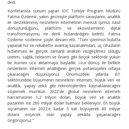
dedi.
Konferansta sunum yapan IDC Türkiye Program Müdürü
Fatma Özdemir, yakın gecmişte platform savaşlarını, analitik
ile desteklenmiş nesnelerin internetinin mevcut işimizi nasıl
dönüştürdüğünü, platform ve ekosistemlerin dijital
transformasyonu ne denli hızlandırdığını belirtti. Fatma
Özdemir sözlerine şöyle devam etti. "Tüm işlerimizi bulutta
yaparak hız ve rekabette avantaj kazanalımdan, uç cihazların
hızlanması ile gerçek zamanlı analizin vazgeçilmez olduğu
üretim, sağlık, telekom ve finans gibi birçok sektörde yükün
bir kısmını uca aktarmaya başladık. Uca dönüş ile birlikte
neslenlerin interneti analitiğinin gerçek potansiyelini ortaya
çıkaracağını düşünüyoruz. Önümüzdeki yıllarda BT
sektöründeki büyümenin nesnelerin interneti, büyük veri ve
analitik, yapay zekâ gibi teknolojilerden kaynaklanacağını
söylemek mümkün. 2022'de global nesnelerin interneti
harcamasının 1,2 trilyon doları, büyük veri ve analitik
pazarının ise 260 milyar doları bulması bekleniyor. En büyük
sıçramanın ise 2022'e kadar 5 kat büyüyerek 80 milyar
dolara erişecek olan yapay zekâda yaşanacağını
öngörüyoruz.”