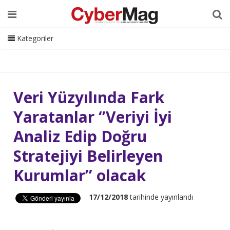
Ana Sayfa
Hakkımızda
Dergi
Editörden
Yazarlar
Danışmanlık
ISC Turkey
Sizden Gelenler
İletişim
Kategoriler
CyberMag Logo
Veri Yüzyılında Fark
Yaratanlar ‘’Veriyi İyi
Analiz Edip Doğru
Stratejiyi Belirleyen
Kurumlar’’ olacak
17/12/2018
tarihinde yayınlandı