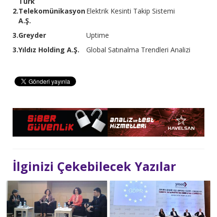
Türk
2.
Telekomünikasyon
Elektrik Kesinti Takip Sistemi
A.Ş.
3.
Greyder
Uptime
3.
Yıldız Holding A.Ş.
Global Satınalma Trendleri Analizi
İlginizi Çekebilecek Yazılar