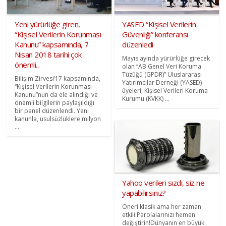
Yeni yürürlüğe giren,
YASED “Kişisel Verilerin
“Kişisel Verilerin Korunması
Güvenliği” konferansı
Kanunu” kapsamında, 7
düzenledi
Nisan 2018 tarihi çok
Mayıs ayında yürürlüğe girecek
önemli...
olan “AB Genel Veri Koruma
Tüzüğü (GPDR)” Uluslararası
Bilişim Zirvesi’17 kapsamında,
Yatırımcılar Derneği (YASED)
“Kişisel Verilerin Korunması
üyeleri, Kişisel Verileri Koruma
Kanunu”nun da ele alındığı ve
Kurumu (KVKK) ...
önemli bilgilerin paylaşıldığı
bir panel düzenlendi. Yeni
kanunla, usulsüzlüklere milyon
...
Yahoo verileri sızdı, siz ne
yapabilirsiniz?
Öneri klasik ama her zaman
etkili:Parolalarınızı hemen
değiştirin!Dünyanın en büyük