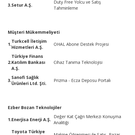
Duty Free Yolcu ve Satış
3.
Setur A.Ş.
Tahminleme
Müşteri Mükemmeliyeti
Turkcell İletişim
1.
OHAL Abone Destek Projesi
Hizmetleri A.Ş.
Türkiye Finans
2.
Katılım Bankası
Cihaz Tanıma Teknolojisi
A.Ş.
Sanofi Sağlık
3.
Prizma - Ecza Deposu Portalı
Ürünleri Ltd. Şti.
Ezber Bozan Teknolojiler
Değer Kat Çağrı Merkezi Konuşma
1.
Enerjisa Enerji A.Ş.
Analitiği
Toyota Türkiye
Makine Öğrenmesi ile Satış, Pazar