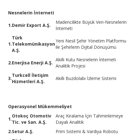
Nesnelerin İnterneti
Madencilikte Büyük Veri-Nesnelerin
1.
Demir Export A.Ş.
İnterneti
Türk
Yeni Nesil Şehir Yönetim Platformu
1.
Telekomünikasyon
ile Şehirlerin Dijital Dönüşümü
A.Ş.
Akıllı Kutu Nesnelerin İnterneti
2.
Enerjisa Enerji A.Ş.
Analitik Projesi
Turkcell İletişim
3.
Akıllı Buzdolabı İzleme Sistemi
Hizmetleri A.Ş.
Operasyonel Mükemmeliyet
Otokoç Otomotiv
Araç Kiralama İçin Tahminlemeye
1.
Tic. ve San. A.Ş.
Dayalı Analitik
2.
Setur A.Ş.
Prim Sistemi & Vardiya Robotu