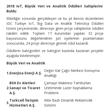
2018 IoT, Büyük Veri ve Analitik Ödülleri Sahiplerini
Buldu
Etkinliğin sonunda gerçekleşen ve bu yıl ikincisi düzenlenen
IDC Türkiye IoT, Big Data ve Analitik Teknoloji Ödülleri
töreni çerçevesinde, dereceye giren proje sahiplerine ödülleri
takdim edildi. Toplam 17 kurumdan yapılan 32 proje
başvurusunu değerlendiren jüri üyelerinin puanlamaları
sonucunda, 24 proje dereceye girerek ödül kazandı.
Ödüllerin kategorileri ve kategori bazında kazanan projeler
aşağıda listelenmiştir.
Büyük Veri ve Analitik
Değer Kat Çağrı Merkezi Konuşma
1.
Enerjisa Enerji A.Ş.
Analitiği
BSH Ev Aletleri
Çamaşır Makinesi Tamburları
2.
Sanayi ve Ticaret
Üretiminde Lazer Kaynaklama
A.Ş.
Problemi
Turkcell İletişim
Kitle Bazlı Dinamik Reklamcılık
3.
Hizmetleri A.Ş.
Sistemi