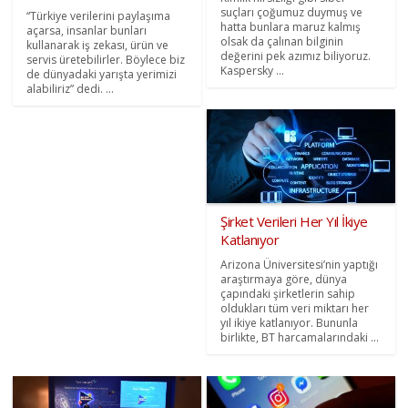
suçları çoğumuz duymuş ve
“Türkiye verilerini paylaşıma
hatta bunlara maruz kalmış
açarsa, insanlar bunları
olsak da çalınan bilginin
kullanarak iş zekası, ürün ve
değerini pek azımız biliyoruz.
servis üretebilirler. Böylece biz
Kaspersky ...
de dünyadaki yarışta yerimizi
alabiliriz” dedi. ...
Şirket Verileri Her Yıl İkiye
Katlanıyor
Arizona Üniversitesi’nin yaptığı
araştırmaya göre, dünya
çapındaki şirketlerin sahip
oldukları tüm veri miktarı her
yıl ikiye katlanıyor. Bununla
birlikte, BT harcamalarındaki ...