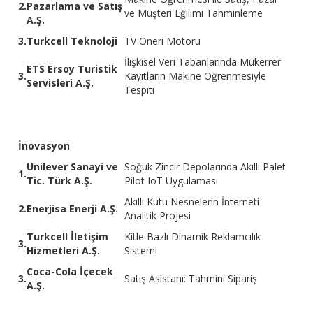
2.
Pazarlama ve Satış
ve Müşteri Eğilimi Tahminleme
A.Ş.
3.
Turkcell Teknoloji
TV Öneri Motoru
İlişkisel Veri Tabanlarında Mükerrer
ETS Ersoy Turistik
3.
Kayıtların Makine Öğrenmesiyle
Servisleri A.Ş.
Tespiti
İnovasyon
Unilever Sanayi ve
Soğuk Zincir Depolarında Akıllı Palet
1.
Tic. Türk A.Ş.
Pilot IoT Uygulaması
Akıllı Kutu Nesnelerin İnterneti
2.
Enerjisa Enerji A.Ş.
Analitik Projesi
Turkcell İletişim
Kitle Bazlı Dinamik Reklamcılık
3.
Hizmetleri A.Ş.
Sistemi
Coca-Cola İçecek
3.
Satış Asistanı: Tahmini Sipariş
A.Ş.