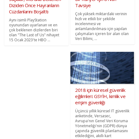
Diziden Önce Hayranların
Tavsiye
Cüzdanlarını Boşalttı
Çok yüksek miktardaki verinin
hızlı ve etkili bir şekilde
Aynı isimli PlayStation
incelenmesi ve
oyunundan uyarlanan ve en
anlamlandırılması için yapılan
çok beklenen dizilerden biri
çalışmaları içeren bir alan olan
olan "The Last of Us" nihayet
Veri Bilimi, ...
15 Ocak 2023'te HBO ...
2018 için küresel güvenlik
eğilimleri: GSYİH, kimlik ve
erişim güvenliği
Üçüncü yıllık küresel IT güvenlik
anketinde, Versasec,
Avrupa'nın Genel Veri Koruma
Yönetmeliği'nin (GDPR) dünya
çapında güvenlik planlamasını
etkilediğini, akıllı kart