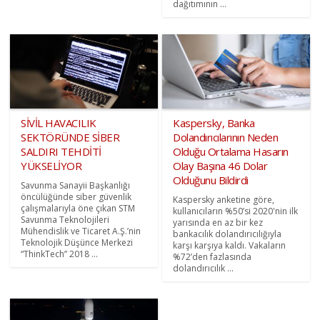
dağıtımının ...
SİVİL HAVACILIK
Kaspersky, Banka
SEKTÖRÜNDE SİBER
Dolandırıcılarının Neden
SALDIRI TEHDİTİ
Olduğu Ortalama Hasarın
YÜKSELİYOR
Olay Başına 46 Dolar
Olduğunu Bildirdi
Savunma Sanayii Başkanlığı
öncülüğünde siber güvenlik
Kaspersky anketine göre,
çalışmalarıyla öne çıkan STM
kullanıcıların %50’si 2020'nin ilk
Savunma Teknolojileri
yarısında en az bir kez
Mühendislik ve Ticaret A.Ş.’nin
bankacılık dolandırıcılığıyla
Teknolojik Düşünce Merkezi
karşı karşıya kaldı. Vakaların
“ThinkTech” 2018 ...
%72’den fazlasında
dolandırıcılık ...