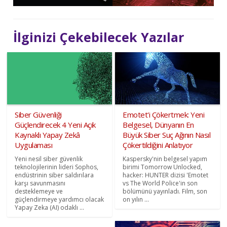
İlginizi Çekebilecek Yazılar
Siber Güvenliği
Emotet'i Çökertmek: Yeni
Güçlendirecek 4 Yeni Açık
Belgesel, Dünyanın En
Kaynaklı Yapay Zekâ
Büyük Siber Suç Ağının Nasıl
Uygulaması
Çökertildiğini Anlatıyor
Yeni nesil siber güvenlik
Kaspersky'nin belgesel yapım
teknolojilerinin lideri Sophos,
birimi Tomorrow Unlocked,
endüstrinin siber saldırılara
hacker: HUNTER dizisi 'Emotet
karşı savunmasını
vs The World Police'in son
desteklemeye ve
bölümünü yayınladı. Film, son
güçlendirmeye yardımcı olacak
on yılın ...
Yapay Zeka (AI) odaklı ...