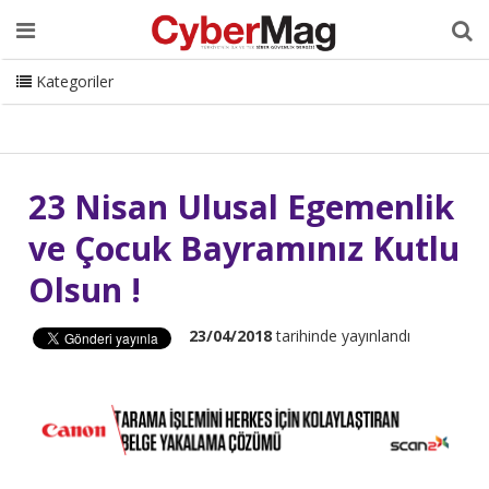
Ana Sayfa
Hakkımızda
Dergi
Editörden
Yazarlar
Danışmanlık
ISC Turkey
Sizden Gelenler
İletişim
Kategoriler
CyberMag Logo
23 Nisan Ulusal Egemenlik
ve Çocuk Bayramınız Kutlu
Olsun !
23/04/2018
tarihinde yayınlandı