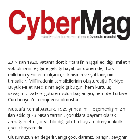
23 Nisan 1920, vatanın dört bir tarafının işgal edildiği, milletin
yok olmanın eşiğine geldiği hayati bir dönemde, Türk
milletinin yeniden dirilişinin, silkinişinin ve şahlanışının
timsalidir. Millî iradenin temsilcilerinin oluşturduğu Türkiye
Büyük Millet Meclisi’nin açıldığı bugün; hem kurtuluş
savaşımızı zafere götüren yolun başlangıcı, hem de Türkiye
Cumhuriyeti'nin müjdecisi olmuştur.
Mustafa Kemal Atatürk, 1929 yılında, milli egemenliğimizin
ilan edildiği 23 Nisan tarihini, çocuklara bayram olarak
armağan etmiştir ve bilindiği gibi bu bayram dünyadaki ilk
çocuk bayramıdır.
Ulusumuzun en değerli varlığı çocuklarımız, barışın, sevginin,