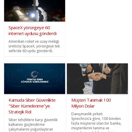
SpaceX yörüngeye 60
internet uydusu gönderdi
Amerikan roket ve uzay mekiği
üreticisi SpaceX, yörüngeye tek
seferde 60 uydu gönderdi.
Kamuda Siber Güvenlikte
Müşteri Tanımak 100
"Siber Kümelenme"ye
Milyon Dolar
Stratejik Rol
Danışmanlık şirketi
Synechron’a göre, 100 binden
Siber tehditlere karşı güvenlik
fazla müşterisi olan bir banka,
kalkanını güçlendirme
müşterilerini tanıma ve
çalışmalarını yoğunlaştıran