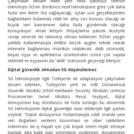
Çalışmaları devam eden yeni nesil kablosuz telefon
teknolojisi 5G’nin dördüncü nesil teknolojisine göre çok daha
fazla veri iletim hızı sağlayacağı, uçtan uca gerçekleştirilen
bağlantıların hızlarında ciddi bir artış söz konusu olacağı ve
büyük veri kavramının daha fazla gündemde olacağı
konuşuluyor. Artan iletişim ihtiyaçlarına yüksek düzeyde
cevap verecek bir teknoloji olması beklenen 5G’nin yaygın
şekilde kullanılmasıyla birlikte birçok aygıtın teknik olarak
internete bağlanması mümkün olabilecek. Akıllı otomobil,
beyaz eşya ve aydınlatma ürünlerinden sonra çok sayıda
elektrikli ev eşyasının da “akıllı” statüsüne geçeceği biliniyor.
Dijital güvenlik olmadan 5G düşünülemez
5G teknolojisiyle ilgili Türkiye’de de adaptasyon çalışmaları
devam ederken, Türkiye’nin yerli ve milli Donanımsal
Güvenlik Modülü (HSM-Hardware Security Module) üreticisi
Procenne’nin Genel Müdürü Resul Yeşilyurt, dijital
dönüşümün baş döndürücü bir hızla sürdüğü bu dönemde
5G teknolojisinin dijital güvenliğe olası etkileriyle ilgili şunları
söyledi: “Dijital dönüşümün hızlanmasıyla ciddi oranda yeni
veri doğarken verilerin korunması ve siber saldırıların
önlenmesi de iş hayatı için çok büyük önem teşkil etmeye
başladı. Ağa bağlı olan sistemlerin yazılımının, donanımının