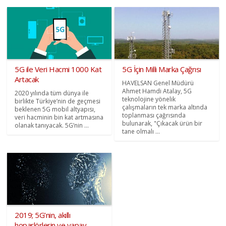
5G ile Veri Hacmi 1000 Kat
5G İçin Milli Marka Çağrısı
Artacak
HAVELSAN Genel Müdürü
Ahmet Hamdi Atalay, 5G
2020 yılında tüm dünya ile
teknolojine yönelik
birlikte Türkiye’nin de geçmesi
çalışmaların tek marka altında
beklenen 5G mobil altyapısı,
toplanması çağrısında
veri hacminin bin kat artmasına
bulunarak, "Çıkacak ürün bir
olanak tanıyacak. 5G’nin ...
tane olmalı ...
2019; 5G’nin, akıllı
hoparlörlerin ve yapay