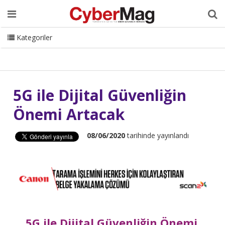
Ana Sayfa
Hakkımızda
Dergi
Editörden
Yazarlar
Danışmanlık
ISC Turkey
Sizden Gelenler
İletişim
Kategoriler
CyberMag Logo
5G ile Dijital Güvenliğin
Önemi Artacak
08/06/2020
tarihinde yayınlandı
5G ile Dijital Güvenliğin Önemi