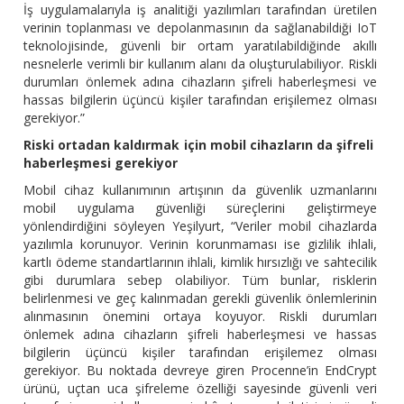
İş uygulamalarıyla iş analitiği yazılımları tarafından üretilen
verinin toplanması ve depolanmasının da sağlanabildiği IoT
teknolojisinde, güvenli bir ortam yaratılabildiğinde akıllı
nesnelerle verimli bir kullanım alanı da oluşturulabiliyor. Riskli
durumları önlemek adına cihazların şifreli haberleşmesi ve
hassas bilgilerin üçüncü kişiler tarafından erişilemez olması
gerekiyor.”
Riski ortadan kaldırmak için mobil cihazların da şifreli
haberleşmesi gerekiyor
Mobil cihaz kullanımının artışının da güvenlik uzmanlarını
mobil uygulama güvenliği süreçlerini geliştirmeye
yönlendirdiğini söyleyen Yeşilyurt, “Veriler mobil cihazlarda
yazılımla korunuyor. Verinin korunmaması ise gizlilik ihlali,
kartlı ödeme standartlarının ihlali, kimlik hırsızlığı ve sahtecilik
gibi durumlara sebep olabiliyor. Tüm bunlar, risklerin
belirlenmesi ve geç kalınmadan gerekli güvenlik önlemlerinin
alınmasının önemini ortaya koyuyor. Riskli durumları
önlemek adına cihazların şifreli haberleşmesi ve hassas
bilgilerin üçüncü kişiler tarafından erişilemez olması
gerekiyor. Bu noktada devreye giren Procenne’in EndCrypt
ürünü, uçtan uca şifreleme özelliği sayesinde güvenli veri