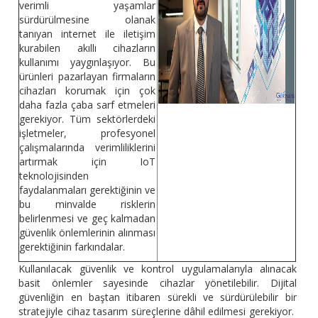
verimli yaşamlar
sürdürülmesine olanak
tanıyan internet ile iletişim
kurabilen akıllı cihazların
kullanımı yaygınlaşıyor. Bu
ürünleri pazarlayan firmaların
cihazları korumak için çok
daha fazla çaba sarf etmeleri
gerekiyor. Tüm sektörlerdeki
işletmeler, profesyonel
çalışmalarında verimliliklerini
artırmak için IoT
teknolojisinden
faydalanmaları gerektiğinin ve
bu minvalde risklerin
belirlenmesi ve geç kalmadan
güvenlik önlemlerinin alınması
gerektiğinin farkındalar.
Kullanılacak güvenlik ve kontrol uygulamalarıyla alınacak
basit önlemler sayesinde cihazlar yönetilebilir. Dijital
güvenliğin en baştan itibaren sürekli ve sürdürülebilir bir
stratejiyle cihaz tasarım süreçlerine dâhil edilmesi gerekiyor.