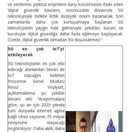
ve verilerinin yetkisiz erişimlere karşı korunmasını ifade eden
‘dijital güvenlik’ kavramı, önümüzdeki dönemde 5G
teknolojisiyle birlikte kritik düzeyde önem kazanacak. Son
zamanlarda daha çok konuşulmaya başlanan 5G
teknolojisinin yaygın hale gelmesiyle şirketler, kurum ve
kuruluşlar dijital güvenliğe daha fazla eğilmeye başlayacak.
Özetle, dijital güvenlik olmadan 5G düşünülemez.”
5G en çok IoT’yi
etkileyecek
5G teknolojisinin en çok etki
edeceği alanlardan birinin de
IoT olacağını belirten
Procenne Genel Müdürü
Resul Yeşilyurt,
açıklamalarına şu şekilde
devam etti: “Araştırmalara
göre, şu an için 2025 yılında
tüm dünyada internet ağına
bağlı cihaz sayısının 75 milyar
seviyesine ulaşacağı
öngörülüyor. Daha akıllı, daha