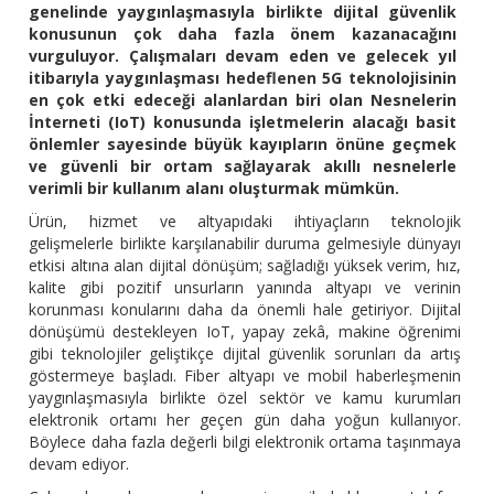
genelinde yaygınlaşmasıyla birlikte dijital güvenlik
konusunun çok daha fazla önem kazanacağını
vurguluyor. Çalışmaları devam eden ve gelecek yıl
itibarıyla yaygınlaşması hedeflenen 5G teknolojisinin
en çok etki edeceği alanlardan biri olan Nesnelerin
İnterneti (IoT) konusunda işletmelerin alacağı basit
önlemler sayesinde büyük kayıpların önüne geçmek
ve güvenli bir ortam sağlayarak akıllı nesnelerle
verimli bir kullanım alanı oluşturmak mümkün.
Ürün, hizmet ve altyapıdaki ihtiyaçların teknolojik
gelişmelerle birlikte karşılanabilir duruma gelmesiyle dünyayı
etkisi altına alan dijital dönüşüm; sağladığı yüksek verim, hız,
kalite gibi pozitif unsurların yanında altyapı ve verinin
korunması konularını daha da önemli hale getiriyor. Dijital
dönüşümü destekleyen IoT, yapay zekâ, makine öğrenimi
gibi teknolojiler geliştikçe dijital güvenlik sorunları da artış
göstermeye başladı. Fiber altyapı ve mobil haberleşmenin
yaygınlaşmasıyla birlikte özel sektör ve kamu kurumları
elektronik ortamı her geçen gün daha yoğun kullanıyor.
Böylece daha fazla değerli bilgi elektronik ortama taşınmaya
devam ediyor.