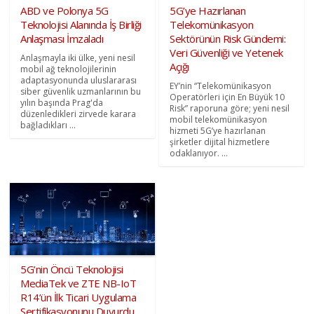
ABD ve Polonya 5G
5G’ye Hazırlanan
Teknolojisi Alanında İş Birliği
Telekomünikasyon
Anlaşması İmzaladı
Sektörünün Risk Gündemi:
Veri Güvenliği ve Yetenek
Anlaşmayla iki ülke, yeni nesil
Açığı
mobil ağ teknolojilerinin
adaptasyonunda uluslararası
EY’nin “Telekomünikasyon
siber güvenlik uzmanlarının bu
Operatörleri için En Büyük 10
yılın başında Prag'da
Risk” raporuna göre; yeni nesil
düzenledikleri zirvede karara
mobil telekomünikasyon
bağladıkları ...
hizmeti 5G’ye hazırlanan
şirketler dijital hizmetlere
odaklanıyor. ...
5G’nin Öncü Teknolojisi
MediaTek ve ZTE NB-IoT
R14’ün İlk Ticari Uygulama
Sertifikasyonunu Duyurdu