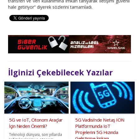
transferi ve veri kullanımına imkân tanıyarak iletişimi güvenli
hale getiriyor” diyerek sözlerini tamamladı.
İlginizi Çekebilecek Yazılar
5G ve IoT, Otonom Araçlar
5G Vadisi’nde Netaş ION
İçin Neden Önemli?
Platformunda IoT
Projelerini 5G Hızında
Teknoloji dünyası, son yıllarda
Geliştirme İmkanı