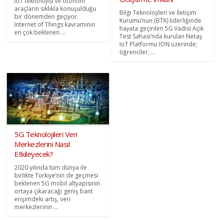
IoT teknolojisi ve otonom
araçların sıklıkla konuşulduğu
Bilgi Teknolojileri ve İletişim
bir dönemden geçiyor.
Kurumu’nun (BTK) liderliğinde
Internet of Things kavramının
hayata geçirilen 5G Vadisi Açık
en çok beklenen ...
Test Sahası’nda kurulan Netaş
IoT Platformu ION üzerinde;
öğrenciler, ...
5G Teknolojileri Veri
Merkezlerini Nasıl
Etkileyecek?
2020 yılında tüm dünya ile
birlikte Türkiye’nin de geçmesi
beklenen 5G mobil altyapısının
ortaya çıkaracağı geniş bant
erişimdeki artış, veri
merkezlerinin ...