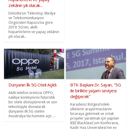
zekânın yılı olacak…
Deloitte’un ‘Teknoloji, Medya
ve Telekomünikasyon
Öngörüleri Raporu’na göre
2019; 5G’nin, akıllı
hoparlörlerin ve yapay zekânın
yılı olacak…
Dünyanın İlk 5G Oteli Açıldı
BTK Başkanı Dr. Sayan, "5G
ile birlikte yaşam seviyesi
Akıllı telefon üreticisi OPPO,
değişecek"
nakliye konteynırını fütüristik
bir otele dönüştürerek ve son
Karadeniz Bölgesi’ndeki
teknolojiyle donatarak
ülkelerin araştırmacılarını
dünyanın ilk 5G otelini
biraraya getirmek ve ortak
Avustralya'da hizmete açtı. ...
projeler yaratmak için yapılan
IEEE BlackSeaCom Konferansı,
Kadir Has Üniversitesi'nin ev