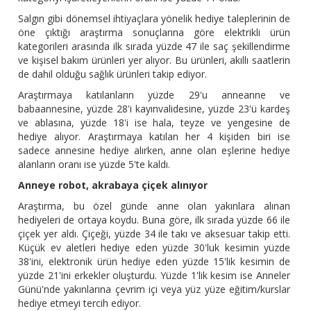
Salgın gibi dönemsel ihtiyaçlara yönelik hediye taleplerinin de
öne çıktığı araştırma sonuçlarına göre elektrikli ürün
kategorileri arasında ilk sırada yüzde 47 ile saç şekillendirme
ve kişisel bakım ürünleri yer alıyor. Bu ürünleri, akıllı saatlerin
de dahil olduğu sağlık ürünleri takip ediyor.
Araştırmaya katılanların yüzde 29'u anneanne ve
babaannesine, yüzde 28'i kayınvalidesine, yüzde 23'ü kardeş
ve ablasına, yüzde 18'i ise hala, teyze ve yengesine de
hediye alıyor. Araştırmaya katılan her 4 kişiden biri ise
sadece annesine hediye alırken, anne olan eşlerine hediye
alanların oranı ise yüzde 5'te kaldı.
Anneye robot, akrabaya çiçek alınıyor
Araştırma, bu özel günde anne olan yakınlara alınan
hediyeleri de ortaya koydu. Buna göre, ilk sırada yüzde 66 ile
çiçek yer aldı. Çiçeği, yüzde 34 ile takı ve aksesuar takip etti.
Küçük ev aletleri hediye eden yüzde 30'luk kesimin yüzde
38'ini, elektronik ürün hediye eden yüzde 15'lik kesimin de
yüzde 21'ini erkekler oluşturdu. Yüzde 1'lik kesim ise Anneler
Günü'nde yakınlarına çevrim içi veya yüz yüze eğitim/kurslar
hediye etmeyi tercih ediyor.