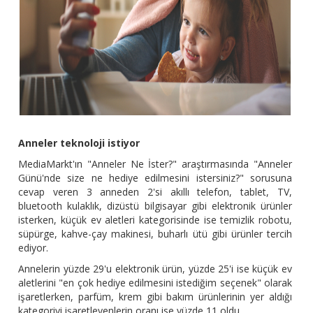
Anneler teknoloji istiyor
MediaMarkt'ın "Anneler Ne İster?" araştırmasında "Anneler
Günü'nde size ne hediye edilmesini istersiniz?" sorusuna
cevap veren 3 anneden 2'si akıllı telefon, tablet, TV,
bluetooth kulaklık, dizüstü bilgisayar gibi elektronik ürünler
isterken, küçük ev aletleri kategorisinde ise temizlik robotu,
süpürge, kahve-çay makinesi, buharlı ütü gibi ürünler tercih
ediyor.
Annelerin yüzde 29'u elektronik ürün, yüzde 25'i ise küçük ev
aletlerini "en çok hediye edilmesini istediğim seçenek" olarak
işaretlerken, parfüm, krem gibi bakım ürünlerinin yer aldığı
kategoriyi işaretleyenlerin oranı ise yüzde 11 oldu.