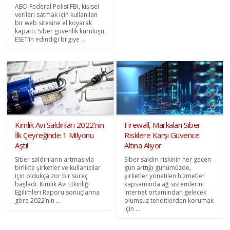
ABD Federal Polisi FBI, kişisel
verileri satmak için kullanılan
bir web sitesine el koyarak
kapattı. Siber güvenlik kuruluşu
ESET’in edindiği bilgiye ...
Kimlik Avı Saldırıları 2022’nin
Firewall, Markaları Siber
İlk Çeyreğinde 1 Milyonu
Risklere Karşı Güvence
Aştı!
Altına Alıyor
Siber saldırıların artmasıyla
Siber saldırı riskinin her geçen
birlikte şirketler ve kullanıcılar
gün arttığı günümüzde,
için oldukça zor bir süreç
şirketler yönetilen hizmetler
başladı. Kimlik Avı Etkinliği
kapsamında ağ sistemlerini
Eğilimleri Raporu sonuçlarına
internet ortamından gelecek
göre 2022’nin ...
olumsuz tehditlerden korumak
için ...