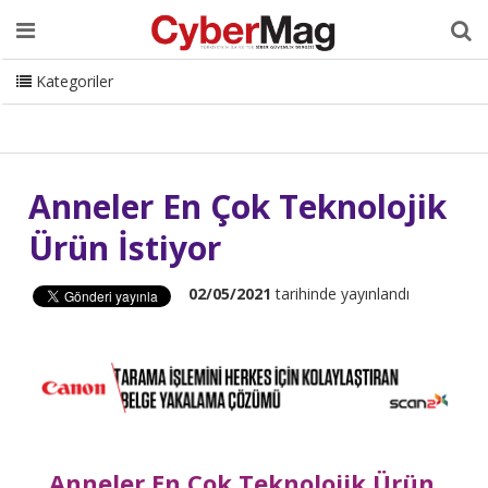
Ana Sayfa
Hakkımızda
Dergi
Editörden
Yazarlar
Danışmanlık
ISC Turkey
Sizden Gelenler
İletişim
Kategoriler
CyberMag Logo
Anneler En Çok Teknolojik
Ürün İstiyor
02/05/2021
tarihinde yayınlandı
Anneler En Çok Teknolojik Ürün