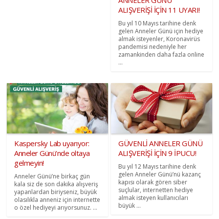
ALIŞVERİŞİ İÇİN 11 UYARI!
Bu yıl 10 Mayıs tarihine denk
gelen Anneler Günü için hediye
almak isteyenler, Koronavirüs
pandemisi nedeniyle her
zamankinden daha fazla online
...
Kaspersky Lab uyarıyor:
GÜVENLİ ANNELER GÜNÜ
Anneler Günü’nde oltaya
ALIŞVERİŞİ İÇİN 9 İPUCU!
gelmeyin!
Bu yıl 12 Mayıs tarihine denk
gelen Anneler Günü’nü kazanç
Anneler Günü’ne birkaç gün
kapısı olarak gören siber
kala siz de son dakika alışveriş
suçlular, internetten hediye
yapanlardan biriyseniz, büyük
almak isteyen kullanıcıları
olasılıkla anneniz için internette
büyük ...
o özel hediyeyi arıyorsunuz. ...