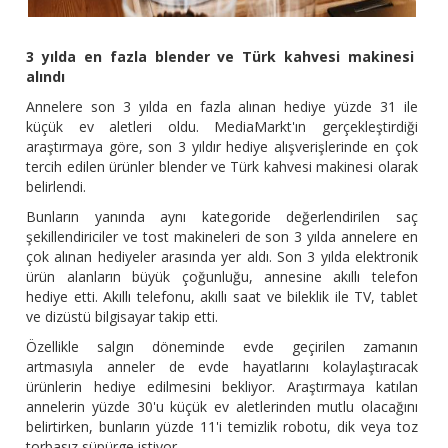
3 yılda en fazla blender ve Türk kahvesi makinesi
alındı
Annelere son 3 yılda en fazla alınan hediye yüzde 31 ile
küçük ev aletleri oldu. MediaMarkt'ın gerçekleştirdiği
araştırmaya göre, son 3 yıldır hediye alışverişlerinde en çok
tercih edilen ürünler blender ve Türk kahvesi makinesi olarak
belirlendi.
Bunların yanında aynı kategoride değerlendirilen saç
şekillendiriciler ve tost makineleri de son 3 yılda annelere en
çok alınan hediyeler arasında yer aldı. Son 3 yılda elektronik
ürün alanların büyük çoğunluğu, annesine akıllı telefon
hediye etti. Akıllı telefonu, akıllı saat ve bileklik ile TV, tablet
ve dizüstü bilgisayar takip etti.
Özellikle salgın döneminde evde geçirilen zamanın
artmasıyla anneler de evde hayatlarını kolaylaştıracak
ürünlerin hediye edilmesini bekliyor. Araştırmaya katılan
annelerin yüzde 30'u küçük ev aletlerinden mutlu olacağını
belirtirken, bunların yüzde 11'i temizlik robotu, dik veya toz
torbasız süpürge istiyor.