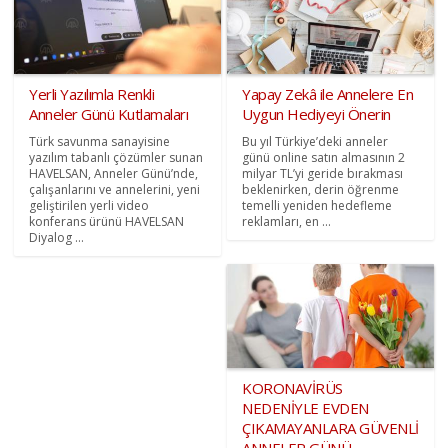
Yerli Yazılımla Renkli
Yapay Zekâ ile Annelere En
Anneler Günü Kutlamaları
Uygun Hediyeyi Önerin
Türk savunma sanayisine
Bu yıl Türkiye’deki anneler
yazılım tabanlı çözümler sunan
günü online satın almasının 2
HAVELSAN, Anneler Günü’nde,
milyar TL’yi geride bırakması
çalışanlarını ve annelerini, yeni
beklenirken, derin öğrenme
geliştirilen yerli video
temelli yeniden hedefleme
konferans ürünü HAVELSAN
reklamları, en ...
Diyalog ...
KORONAVİRÜS
NEDENİYLE EVDEN
ÇIKAMAYANLARA GÜVENLİ
ANNELER GÜNÜ