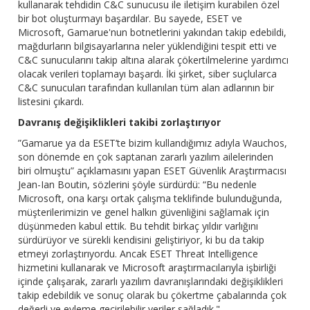
kullanarak tehdidin C&C sunucusu ile iletişim kurabilen özel
bir bot oluşturmayı başardılar. Bu sayede, ESET ve
Microsoft, Gamarue'nun botnetlerini yakından takip edebildi,
mağdurların bilgisayarlarına neler yüklendiğini tespit etti ve
C&C sunucularını takip altına alarak çökertilmelerine yardımcı
olacak verileri toplamayı başardı. İki şirket, siber suçlularca
C&C sunucuları tarafından kullanılan tüm alan adlarının bir
listesini çıkardı.
Davranış değişiklikleri takibi zorlaştırıyor
”Gamarue ya da ESET’te bizim kullandığımız adıyla Wauchos,
son dönemde en çok saptanan zararlı yazılım ailelerinden
biri olmuştu” açıklamasını yapan ESET Güvenlik Araştırmacısı
Jean-Ian Boutin, sözlerini şöyle sürdürdü: “Bu nedenle
Microsoft, ona karşı ortak çalışma teklifinde bulunduğunda,
müşterilerimizin ve genel halkın güvenliğini sağlamak için
düşünmeden kabul ettik. Bu tehdit birkaç yıldır varlığını
sürdürüyor ve sürekli kendisini geliştiriyor, ki bu da takip
etmeyi zorlaştırıyordu. Ancak ESET Threat Intelligence
hizmetini kullanarak ve Microsoft araştırmacılarıyla işbirliği
içinde çalışarak, zararlı yazılım davranışlarındaki değişiklikleri
takip edebildik ve sonuç olarak bu çökertme çabalarında çok
değerli ve eyleme geçirilebilir veriler sağladık."