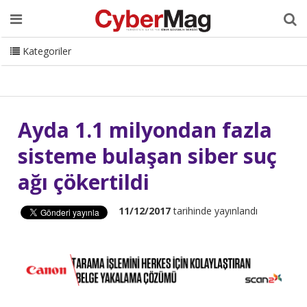
Ana Sayfa
Hakkımızda
Dergi
Editörden
Yazarlar
Danışmanlık
ISC Turkey
Sizden Gelenler
İletişim
Kategoriler
CyberMag Logo
Ayda 1.1 milyondan fazla
sisteme bulaşan siber suç
ağı çökertildi
11/12/2017
tarihinde yayınlandı