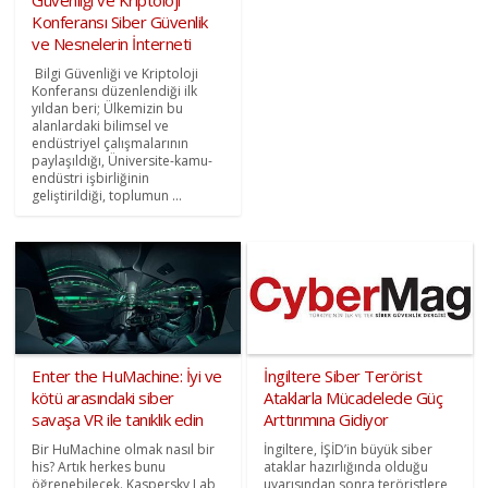
Konferansı Siber Güvenlik
ve Nesnelerin İnterneti
Bilgi Güvenliği ve Kriptoloji
Konferansı düzenlendiği ilk
yıldan beri; Ülkemizin bu
alanlardaki bilimsel ve
endüstriyel çalışmalarının
paylaşıldığı, Üniversite-kamu-
endüstri işbirliğinin
geliştirildiği, toplumun ...
Enter the HuMachine: İyi ve
İngiltere Siber Terörist
kötü arasındaki siber
Ataklarla Mücadelede Güç
savaşa VR ile tanıklık edin
Arttırımına Gidiyor
Bir HuMachine olmak nasıl bir
İngiltere, İŞİD’in büyük siber
his? Artık herkes bunu
ataklar hazırlığında olduğu
öğrenebilecek. Kaspersky Lab,
uyarısından sonra teröristlere