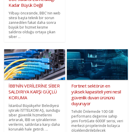
Kadar Büyük Değil
Yılbaşı öncesinde, BBC'nin web
sitesi başta teknik bir sorun
zannedilen fakat daha sonra
büyük bir hizmet kesme
saldırısı olduğu ortaya çıkan
siber ...
İBB’NİN VERİLERİNE SİBER
Fortinet sektörün en
SALDIRIYA KARŞI GÜÇLÜ
yüksek kapasiteli yeni nesil
KORUMA
güvenlik duvarı ürününü
duyuruyor
İstanbul Büyükşehir Belediyesi
iştiraki İSTTELKOM AŞ, sunduğu
Tehdit Önlemede 100 GB
siber güvenlik hizmetlerini
performans değerine sahip
artırarak, İBB ve iştiraklerinin
yeni FortiGate 6000F serisi, veri
verilerini, saldırılara karşı daha
merkezi projelerinde kolayca
korunaklı hale getirdi. ...
ölçeklendirilebilecek