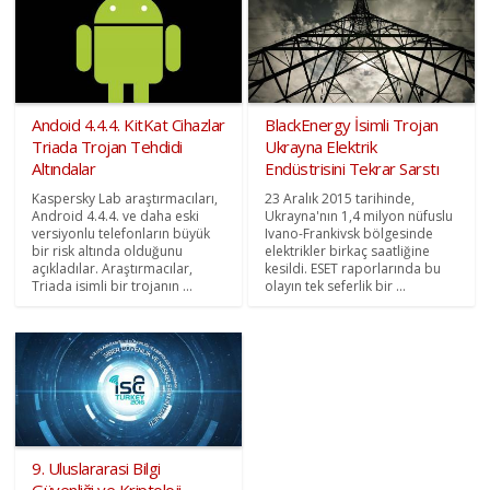
Andoid 4.4.4. KitKat Cihazlar
BlackEnergy İsimli Trojan
Triada Trojan Tehdidi
Ukrayna Elektrik
Altındalar
Endüstrisini Tekrar Sarstı
Kaspersky Lab araştırmacıları,
23 Aralık 2015 tarihinde,
Android 4.4.4. ve daha eski
Ukrayna'nın 1,4 milyon nüfuslu
versiyonlu telefonların büyük
Ivano-Frankivsk bölgesinde
bir risk altında olduğunu
elektrikler birkaç saatliğine
açıkladılar. Araştırmacılar,
kesildi. ESET raporlarında bu
Triada isimli bir trojanın ...
olayın tek seferlik bir ...
9. Uluslararasi Bilgi
Güvenliği ve Kriptoloji