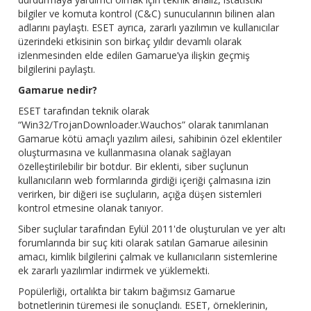
bilgiler ve komuta kontrol (C&C) sunucularının bilinen alan
adlarını paylaştı. ESET ayrıca, zararlı yazılımın ve kullanıcılar
üzerindeki etkisinin son birkaç yıldır devamlı olarak
izlenmesinden elde edilen Gamarue’ya ilişkin geçmiş
bilgilerini paylaştı.
Gamarue nedir?
ESET tarafından teknik olarak
“Win32/TrojanDownloader.Wauchos” olarak tanımlanan
Gamarue kötü amaçlı yazılım ailesi, sahibinin özel eklentiler
oluşturmasına ve kullanmasına olanak sağlayan
özelleştirilebilir bir botdur. Bir eklenti, siber suçlunun
kullanıcıların web formlarında girdiği içeriği çalmasına izin
verirken, bir diğeri ise suçluların, açığa düşen sistemleri
kontrol etmesine olanak tanıyor.
Siber suçlular tarafından Eylül 2011'de oluşturulan ve yer altı
forumlarında bir suç kiti olarak satılan Gamarue ailesinin
amacı, kimlik bilgilerini çalmak ve kullanıcıların sistemlerine
ek zararlı yazılımlar indirmek ve yüklemekti.
Popülerliği, ortalıkta bir takım bağımsız Gamarue
botnetlerinin türemesi ile sonuçlandı. ESET, örneklerinin,