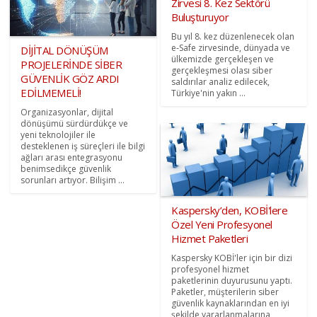
Zirvesi 8. Kez Sektörü
Buluşturuyor
Bu yıl 8. kez düzenlenecek olan
e-Safe zirvesinde, dünyada ve
DİJİTAL DÖNÜŞÜM
ülkemizde gerçekleşen ve
PROJELERİNDE SİBER
gerçekleşmesi olası siber
GÜVENLİK GÖZ ARDI
saldırılar analiz edilecek,
EDİLMEMELİ!
Türkiye'nin yakın ...
Organizasyonlar, dijital
dönüşümü sürdürdükçe ve
yeni teknolojiler ile
desteklenen iş süreçleri ile bilgi
ağları arası entegrasyonu
benimsedikçe güvenlik
sorunları artıyor. Bilişim ...
Kaspersky’den, KOBİ'lere
Özel Yeni Profesyonel
Hizmet Paketleri
Kaspersky KOBİ'ler için bir dizi
profesyonel hizmet
paketlerinin duyurusunu yaptı.
Paketler, müşterilerin siber
güvenlik kaynaklarından en iyi
şekilde yararlanmalarına