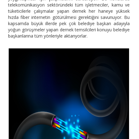
telekomünikasyon sektöründeki tüm işletmeciler, kamu ve
tüketicilerle çalışmalar yapan dernek her haneye yüksek
hızda fiber internetin götürülmesi gerektiğini savunuyor. Bu
kapsamda büyük illerde pek çok belediye başkan adayıyla
yoğun görüşmeler yapan dernek temsilcileri konuyu belediye
başkanlarına tüm yönleriyle aktarıyorlar.