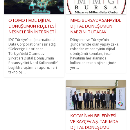
OTOMOTİVDE DİJİTAL
MMG BURSA’DA SANAYİDE
DÖNÜŞÜMÜN REÇETESİ
DİJİTAL DÖNÜŞÜMÜN
NESNELERİN İNTERNETİ
NABZINI TUTACAK
IDC Türkiye’nin (International
Dünyanın ve Türkiye'nin
Data Corporation) hazırladığı
gündeminde olan yapay zeka,
“Geleceğe Hazırlanan
robotlar ve sanayinin dijital
Türkiye’deki Otomotiv
dönüşümü konuları, insan
Şirketleri Dijital Dönüşümün
hayatının her alanında
Potansiyelini Nasıl Kullanabilir”
kullanılan teknolojinin içinde
başlıklı araştırma raporu, ileri
yer ...
teknoloji ...
KOCASİNAN BELEDİYESİ
VE KAYÇEV A.Ş. TARIMDA
DİJİTAL DÖNÜŞÜMÜ