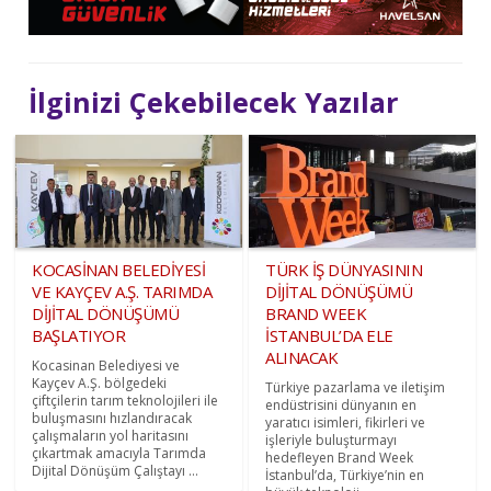
İlginizi Çekebilecek Yazılar
KOCASİNAN BELEDİYESİ
TÜRK İŞ DÜNYASININ
VE KAYÇEV A.Ş. TARIMDA
DİJİTAL DÖNÜŞÜMÜ
DİJİTAL DÖNÜŞÜMÜ
BRAND WEEK
BAŞLATIYOR
İSTANBUL’DA ELE
ALINACAK
Kocasinan Belediyesi ve
Kayçev A.Ş. bölgedeki
Türkiye pazarlama ve iletişim
çiftçilerin tarım teknolojileri ile
endüstrisini dünyanın en
buluşmasını hızlandıracak
yaratıcı isimleri, fikirleri ve
çalışmaların yol haritasını
işleriyle buluşturmayı
çıkartmak amacıyla Tarımda
hedefleyen Brand Week
Dijital Dönüşüm Çalıştayı ...
İstanbul’da, Türkiye’nin en