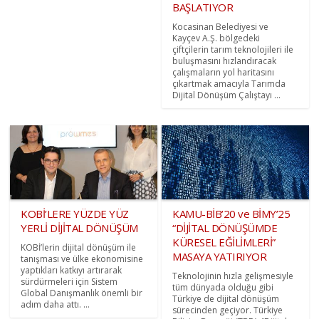
BAŞLATIYOR
Kocasinan Belediyesi ve
Kayçev A.Ş. bölgedeki
çiftçilerin tarım teknolojileri ile
buluşmasını hızlandıracak
çalışmaların yol haritasını
çıkartmak amacıyla Tarımda
Dijital Dönüşüm Çalıştayı ...
KOBİ’LERE YÜZDE YÜZ
KAMU-BİB’20 ve BİMY’25
YERLİ DİJİTAL DÖNÜŞÜM
“DİJİTAL DÖNÜŞÜMDE
KÜRESEL EĞİLİMLERİ”
KOBİ’lerin dijital dönüşüm ile
MASAYA YATIRIYOR
tanışması ve ülke ekonomisine
yaptıkları katkıyı artırarak
Teknolojinin hızla gelişmesiyle
sürdürmeleri için Sistem
tüm dünyada olduğu gibi
Global Danışmanlık önemli bir
Türkiye de dijital dönüşüm
adım daha attı. ...
sürecinden geçiyor. Türkiye