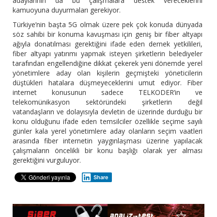
adaylarının da bu çalışmalara destek vereceklerini
kamuoyuna duyurmaları gerekiyor.
Türkiye’nin başta 5G olmak üzere pek çok konuda dünyada
söz sahibi bir konuma kavuşması için geniş bir fiber altyapı
ağıyla donatılması gerektiğini ifade eden dernek yetkilileri,
fiber altyapı yatırımı yapmak isteyen şirketlerin belediyeler
tarafından engellendiğine dikkat çekerek yeni dönemde yerel
yönetimlere aday olan kişilerin geçmişteki yöneticilerin
düştükleri hatalara düşmeyeceklerini umut ediyor. Fiber
internet konusunun sadece TELKODER’in ve
telekomünikasyon sektöründeki şirketlerin değil
vatandaşların ve dolayısıyla devletin de üzerinde durduğu bir
konu olduğunu ifade eden temsilciler özellikle seçime sayılı
günler kala yerel yönetimlere aday olanların seçim vaatleri
arasında fiber internetin yaygınlaşması üzerine yapılacak
çalışmaların öncelikli bir konu başlığı olarak yer alması
gerektiğini vurguluyor.
Share