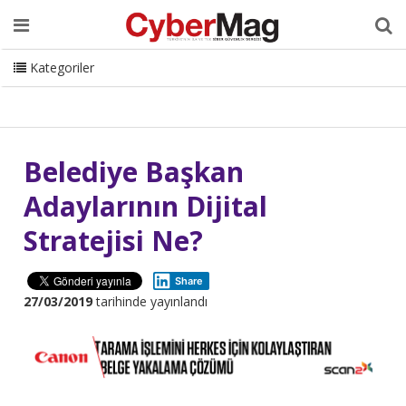
Ana Sayfa
Hakkımızda
Dergi
Editörden
Yazarlar
Danışmanlık
ISC Turkey
Sizden Gelenler
İletişim
Kategoriler
CyberMag Logo
Belediye Başkan
Adaylarının Dijital
Stratejisi Ne?
Share
27/03/2019
tarihinde yayınlandı