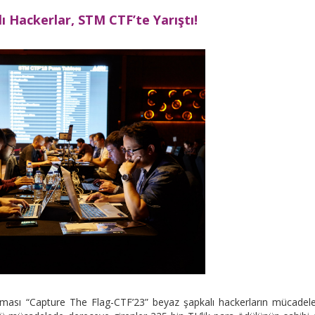
ı Hackerlar, STM CTF’te Yarıştı!
ışması “Capture The Flag-CTF’23” beyaz şapkalı hackerların mücadel