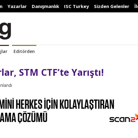
n
Yazarlar
Danışmanlık
ISC Turkey
Sizden Gelenler
İ
jlar
Editörden
ar, STM CTF’te Yarıştı!
ınlandı