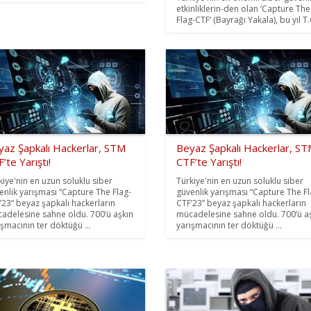
etkinliklerin-den olan ‘Capture The
Flag-CTF’ (Bayrağı Yakala), bu yıl T.C
yaz Şapkalı Hackerlar, STM
Beyaz Şapkalı Hackerlar, S
’te Yarıştı!
CTF’te Yarıştı!
kiye'nin en uzun soluklu siber
Türkiye'nin en uzun soluklu siber
enlik yarışması “Capture The Flag-
güvenlik yarışması “Capture The Fl
’23” beyaz şapkalı hackerların
CTF’23” beyaz şapkalı hackerların
adelesine sahne oldu. 700’ü aşkın
mücadelesine sahne oldu. 700’ü a
ışmacının ter döktüğü ...
yarışmacının ter döktüğü ...