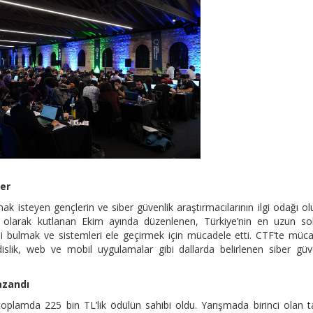
ler
ak isteyen gençlerin ve siber güvenlik araştırmacılarının ilgi odağı ol
 olarak kutlanan Ekim ayında düzenlenen, Türkiye’nin en uzun sol
rini bulmak ve sistemleri ele geçirmek için mücadele etti. CTF’te müc
dislik, web ve mobil uygulamalar gibi dallarda belirlenen siber güv
azandı
toplamda 225 bin TL’lik ödülün sahibi oldu. Yarışmada birinci olan 