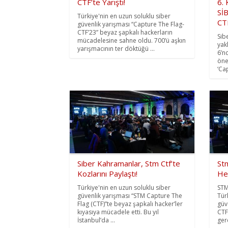
CTF’te Yarıştı!
6.
Sİ
Türkiye'nin en uzun soluklu siber
CT
güvenlik yarışması “Capture The Flag-
CTF’23” beyaz şapkalı hackerların
Sibe
mücadelesine sahne oldu. 700’ü aşkın
yak
yarışmacının ter döktüğü ...
6’n
öne
‘Ca
Siber Kahramanlar, Stm Ctf’te
St
Kozlarını Paylaştı!
Hey
Türkiye'nin en uzun soluklu siber
STM
güvenlik yarışması “STM Capture The
Tür
Flag (CTF)”te beyaz şapkalı hacker’ler
güv
kıyasıya mücadele etti. Bu yıl
CTF
İstanbul’da ...
gerç