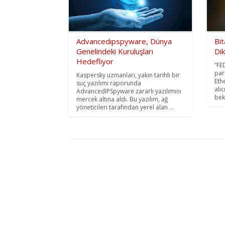
Advancedıpspyware, Dünya
Bi
Genelindeki Kuruluşları
Dik
Hedefliyor
“FED
par
Kaspersky uzmanları, yakın tarihli bir
Eth
suç yazılımı raporunda
alı
AdvancedIPSpyware zararlı yazılımını
bek
mercek altına aldı. Bu yazılım, ağ
yöneticileri tarafından yerel alan ...