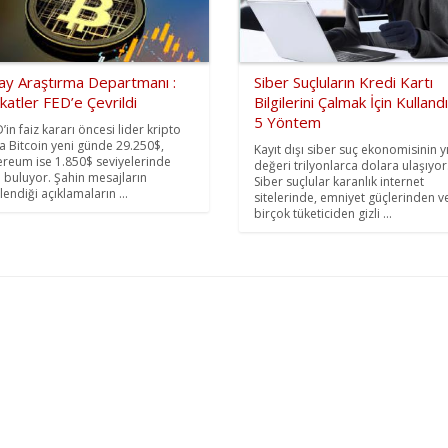
tay Araştırma Departmanı :
Siber Suçluların Kredi Kartı
katler FED’e Çevrildi
Bilgilerini Çalmak İçin Kullandı
5 Yöntem
’in faiz kararı öncesi lider kripto
a Bitcoin yeni günde 29.250$,
Kayıt dışı siber suç ekonomisinin yı
ereum ise 1.850$ seviyelerinde
değeri trilyonlarca dolara ulaşıyor
cı buluyor. Şahin mesajların
Siber suçlular karanlık internet
lendiği açıklamaların ...
sitelerinde, emniyet güçlerinden v
birçok tüketiciden gizli ...