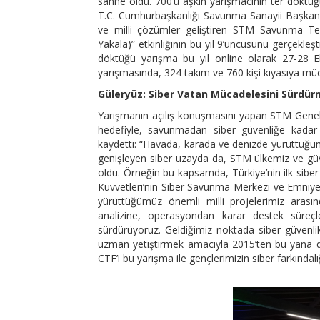
sahne oldu. 700’ü aşkın yarışmacının ter döktüğ
T.C. Cumhurbaşkanlığı Savunma Sanayii Başkanlı
ve milli çözümler geliştiren STM Savunma Tek
Yakala)” etkinliğinin bu yıl 9’uncusunu gerçekleşt
döktüğü yarışma bu yıl online olarak 27-28 E
yarışmasında, 324 takım ve 760 kişi kıyasıya müc
Güleryüz: Siber Vatan Mücadelesini Sürdürm
Yarışmanın açılış konuşmasını yapan STM Genel
hedefiyle, savunmadan siber güvenliğe kadar 
kaydetti: “Havada, karada ve denizde yürüttüğüm
genişleyen siber uzayda da, STM ülkemiz ve güven
oldu. Örneğin bu kapsamda, Türkiye’nin ilk siber
Kuvvetleri’nin Siber Savunma Merkezi ve Emniyet
yürüttüğümüz önemli milli projelerimiz arasınd
analizine, operasyondan karar destek süreçl
sürdürüyoruz. Geldiğimiz noktada siber güvenlik 
uzman yetiştirmek amacıyla 2015’ten bu yana d
CTF’i bu yarışma ile gençlerimizin siber farkındal