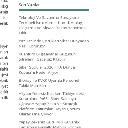
oldu.
Son Yazılar
likçi
yrağı
n ter
Teknoloji Ve Savunma Sanayisinin
Tecrübeli İsmi Ahmet Hamdi Atalay,
nlik
Ulaştırma Ve Altyapı Bakan Yardımcısı
Oldu
Yaz Tatilinde Çocukları Siber Dünyadan
kiye’
Nasıl Koruruz?
nları
Kuantum Bilgisayarlar Bugünün
larak
Şifrelerini Geçersiz Kılabilir
 biri
Siber Suçlular 2026 FIFA Dünya
lahlı
Kupası'nı Hedef Alıyor
ojesi
eknik
Bionay İle KVKK Uyumlu Personel
Takibi Mümkün
iyet
likli
Altyapı Yetersiz Kalırken Türkiye'deki
n ilk
Kurumların %65'i Siber Saldırıya
Uğruyor: Yapay Zeka Ve Stratejik
Platform Yatırımları Hayati Çözüm
Olarak Öne Çıkıyor
Yapay Zekanın Gücü Milli Güvenlik
Tartışması Başlattı: Mythos Sonrası