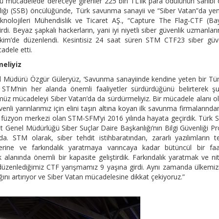
ü mücadelede dereceye girenler 225 bin TL’lik para ödülünün sahibi 
ğı (SSB) öncülüğünde, Türk savunma sanayii ve “Siber Vatan”da yeni
nolojileri Mühendislik ve Ticaret AŞ., “Capture The Flag-CTF (Ba
irdi. Beyaz şapkalı hackerların, yani iyi niyetli siber güvenlik uzmanları
kim’de düzenlendi. Kesintisiz 24 saat süren STM CTF23 siber güve
adele etti.
eliyiz
 Müdürü Özgür Güleryüz, ‘Savunma sanayiinde kendine yeten bir Tür
STM’nin her alanda önemli faaliyetler sürdürdüğünü belirterek şu
üz mücadeleyi Siber Vatan’da da sürdürmeliyiz. Bir mücadele alanı o
li yarınlarımız için elini taşın altına koyan ilk savunma firmalarından
 füzyon merkezi olan STM-SFM’yi 2016 yılında hayata geçirdik. Türk Si
 Genel Müdürlüğü Siber Suçlar Daire Başkanlığı’nın Bilgi Güvenliği Pr
a. STM olarak, siber tehdit istihbaratından, zararlı yazılımların t
erine ve farkındalık yaratmaya varıncaya kadar bütüncül bir faal
alanında önemli bir kapasite geliştirdik. Farkındalık yaratmak ve nite
üzenlediğimiz CTF yarışmamız 9 yaşına girdi. Aynı zamanda ülkemizi
ığını artırıyor ve Siber Vatan mücadelesine dikkat çekiyoruz.”