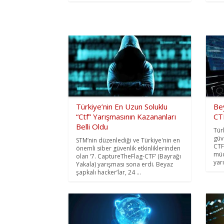
Türkiye’nin En Uzun Soluklu
Be
“Ctf” Yarışmasının Kazananları
CTF
Belli Oldu
Tür
güv
STM’nin düzenlediği ve Türkiye'nin en
CTF
önemli siber güvenlik etkinliklerinden
müc
olan ‘7. CaptureTheFlag-CTF’ (Bayrağı
yar
Yakala) yarışması sona erdi. Beyaz
şapkalı hacker’lar, 24 ...