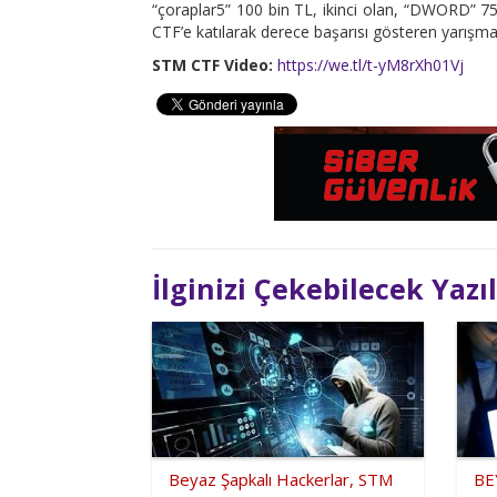
“çoraplar5” 100 bin TL, ikinci olan, “DWORD” 75
CTF’e katılarak derece başarısı gösteren yarışmac
STM CTF Video:
https://we.tl/t-yM8rXh01Vj
İlginizi Çekebilecek Yazı
Beyaz Şapkalı Hackerlar, STM
BE