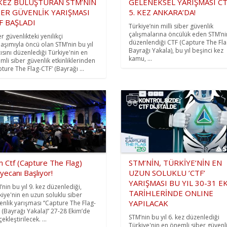
 KEZ BULUŞTURAN STM’NİN
GELENEKSEL YARIŞMASI C
BER GÜVENLİK YARIŞMASI
5. KEZ ANKARA’DA!
F BAŞLADI
Türkiye’nin milli siber güvenlik
çalışmalarına öncülük eden STM’ni
r güvenlikteki yenilikçi
düzenlendiği CTF (Capture The Fla
laşımıyla öncü olan STM’nin bu yıl
Bayrağı Yakala), bu yıl beşinci kez
cısını düzenlediği Türkiye'nin en
kamu, ...
mli siber güvenlik etkinliklerinden
pture The Flag-CTF’ (Bayrağı ...
m Ctf (Capture The Flag)
STM’NİN, TÜRKİYE’NİN EN
ecanı Başlıyor!
UZUN SOLUKLU ’CTF’
YARIŞMASI BU YIL 30-31 E
’nin bu yıl 9. kez düzenlediği,
TARİHLERİNDE ONLINE
kiye'nin en uzun soluklu siber
YAPILACAK
enlik yarışması “Capture The Flag-
 (Bayrağı Yakala)” 27-28 Ekim’de
STM’nin bu yıl 6. kez düzenlediği
ekleştirilecek. ...
Türkiye'nin en önemli siber güvenl