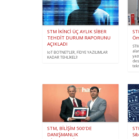
STM İKİNCİ ÜÇ AYLIK SİBER
ST
TEHDİT DURUM RAPORUNU
Öme
AÇIKLADI
STM
ala
IoT BOTNET’LER, FİDYE YAZILIMLAR
yazı
KADAR TEHLİKELİ!
des
tekn
STM, BİLİŞİM 500’DE
ST
DANIŞMANLIK
Si