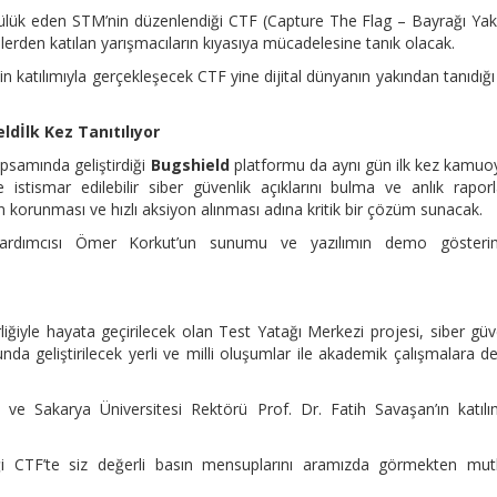
öncülük eden STM’nin düzenlendiği CTF (Capture The Flag – Bayrağı Yak
elerden katılan yarışmacıların kıyasıya mücadelesine tanık olacak.
n katılımıyla gerçekleşecek CTF yine dijital dünyanın yakından tanıdığı
eld
İlk Kez Tanıtılıyor
psamında geliştirdiği
Bugshield
platformu da aynı gün ilk kez kamu
le istismar edilebilir siber güvenlik açıklarını bulma ve anlık rapo
n korunması ve hızlı aksiyon alınması adına kritik bir çözüm sunacak.
dımcısı Ömer Korkut’un sunumu ve yazılımın demo gösterim
iğiyle hayata geçirilecek olan Test Yatağı Merkezi projesi, siber güv
da geliştirilecek yerli ve milli oluşumlar ile akademik çalışmalara d
e Sakarya Üniversitesi Rektörü Prof. Dr. Fatih Savaşan’ın katılı
iği CTF’te siz değerli basın mensuplarını aramızda görmekten mut