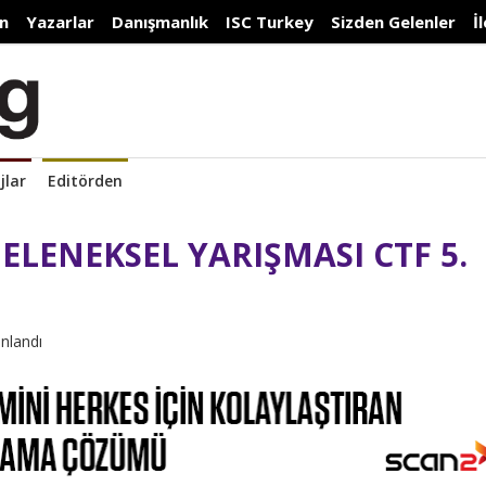
n
Yazarlar
Danışmanlık
ISC Turkey
Sizden Gelenler
İ
jlar
Editörden
ELENEKSEL YARIŞMASI CTF 5.
ınlandı