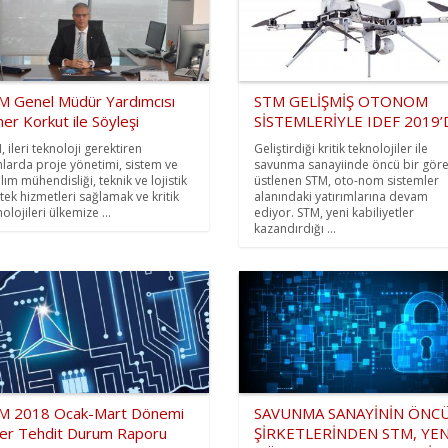
M Genel Müdür Yardımcısı
STM GELİŞMİŞ OTONOM
r Korkut ile Söyleşi
SİSTEMLERİYLE IDEF 2019’
, ileri teknoloji gerektiren
Geliştirdiği kritik teknolojiler ile
nlarda proje yönetimi, sistem ve
savunma sanayiinde öncü bir gör
lım mühendisliği, teknik ve lojistik
üstlenen STM, oto-nom sistemler
tek hizmetleri sağlamak ve kritik
alanındaki yatırımlarına devam
olojileri ülkemize ...
ediyor. STM, yeni kabiliyetler
kazandırdığı ...
M 2018 Ocak-Mart Dönemi
SAVUNMA SANAYİNİN ÖNC
ber Tehdit Durum Raporu
ŞİRKETLERİNDEN STM, YEN