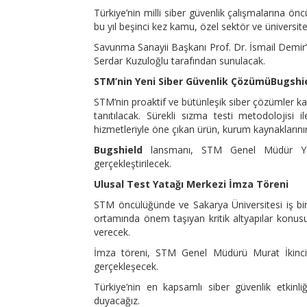
Türkiye’nin milli siber güvenlik çalışmalarına 
bu yıl beşinci kez kamu, özel sektör ve üniversit
Savunma Sanayii Başkanı Prof. Dr. İsmail Demir’i
Serdar Kuzuloğlu tarafından sunulacak.
STM
’nin Yeni Siber Güvenlik Çözümü
Bugshi
STM’nin proaktif ve bütünleşik siber çözümler ka
tanıtılacak. Sürekli sızma testi metodolojisi i
hizmetleriyle öne çıkan ürün, kurum kaynaklarını
Bugshield
lansmanı, STM Genel Müdür Yar
gerçekleştirilecek.
Ulusal Test Yatağı Merkezi İmza T
ö
reni
STM öncülüğünde ve Sakarya Üniversitesi iş birl
ortamında önem taşıyan kritik altyapılar konusun
verecek.
İmza töreni, STM Genel Müdürü Murat İkinci v
gerçekleşecek.
Türkiye’nin en kapsamlı siber güvenlik etkinl
duyacağız.