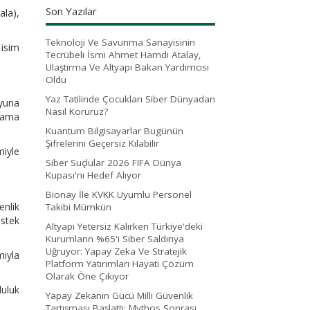
Son Yazılar
ala),
Teknoloji Ve Savunma Sanayisinin
 isim
Tecrübeli İsmi Ahmet Hamdi Atalay,
Ulaştırma Ve Altyapı Bakan Yardımcısı
Oldu
Yaz Tatilinde Çocukları Siber Dünyadan
oyuna
Nasıl Koruruz?
rlama
Kuantum Bilgisayarlar Bugünün
Şifrelerini Geçersiz Kılabilir
iyle
Siber Suçlular 2026 FIFA Dünya
Kupası'nı Hedef Alıyor
Bionay İle KVKK Uyumlu Personel
enlik
Takibi Mümkün
estek
Altyapı Yetersiz Kalırken Türkiye'deki
Kurumların %65'i Siber Saldırıya
Uğruyor: Yapay Zeka Ve Stratejik
mıyla
Platform Yatırımları Hayati Çözüm
Olarak Öne Çıkıyor
luluk
Yapay Zekanın Gücü Milli Güvenlik
Tartışması Başlattı: Mythos Sonrası