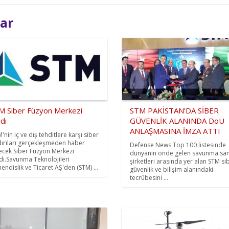
lar
M Siber Füzyon Merkezi
STM PAKİSTAN’DA SİBER
ldı
GÜVENLİK ALANINDA DoU
ANLAŞMASINA İMZA ATTI
'nin iç ve dış tehditlere karşı siber
dırıları gerçekleşmeden haber
Defense News Top 100 listesinde
ecek Siber Füzyon Merkezi
dünyanın önde gelen savunma san
ldı.Savunma Teknolojileri
şirketleri arasında yer alan STM si
endislik ve Ticaret AŞ'den (STM) ...
güvenlik ve bilişim alanındaki
tecrübesini ...