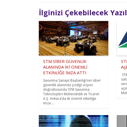
İlginizi Çekebilecek Yazı
STM SİBER GÜVENLİK
ST
ALANINDA İKİ ÖNEMLİ
Açı
ETKİNLİĞE İMZA ATTI
STM
sal
Savunma Sanayii Başkanlığı’nın siber
ver
güvenlik alanında çizdiği vizyon
açı
doğrultusunda STM Savunma
Müh
Teknolojileri Mühendislik ve Ticaret
A.Ş. Ankara’da iki önemli etkinliğe
imza ...