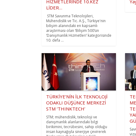
HİZMETLERİNDE 10.KEZ
Ya
LİDER…
STM Savunma Teknolojileri,
Mühendislik ve Tic. A.Ş., Türkiye'nin
bilişim alanındaki en kapsamlı
araştırması olan ‘Bilişim 500’ün
‘Danışmanlık Hizmetleri’ kategorisinde
10. defa ...
TÜRKİYE’NİN İLK TEKNOLOJİ
TE
ODAKLI DÜŞÜNCE MERKEZİ
ME
STM ‘THINKTECH’
TE
YA
STM; mühendislik, teknoloji ve
GÜ
danışmanlık alanlarındaki bilgi
birikimini, tecrübesini, sahip olduğu
Sav
insan kaynağıyla sinerjiye çevirerek
viz