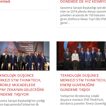
yımladı
DÖNEMDE DE HIZ KESMİY
Savunma Sanayii Başkanlığı iştiraki
olan ve 2018 yılında dünya savun
şirketleri arasında ilk 100 listesine
giren (Defence News Top100) STM
genel ...
KNOLOJİK DÜŞÜNCE
TEKNOLOJİK DÜŞÜNCE
RKEZİ STM THINKTECH,
MERKEZİ STM THINKTECH
RÖRLE MÜCADELEDE
ENERJİ GÜVENLİĞİNİ
PAY ZEKA’NIN GELECEĞİNİ
GÜNDEME TAŞIDI
NDEME TAŞIYOR
Türkiye’nin ilk teknoloji odaklı
düşünce merkezi STM ThinkTech,
unma Sanayii Başkanlığı’nın çizdiği
dördüncü panelini “Enerji Güvenliğ
yon kapsamındaTürkiye’nin ilk