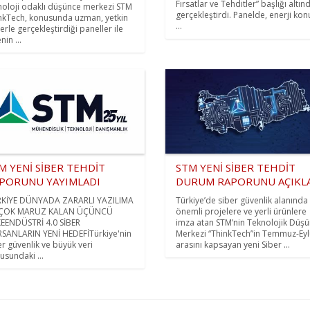
Fırsatlar ve Tehditler” başlığı altın
noloji odaklı düşünce merkezi STM
gerçekleştirdi. Panelde, enerji ko
nkTech, konusunda uzman, yetkin
...
lerle gerçekleştirdiği paneller ile
nin ...
M YENİ SİBER TEHDİT
STM YENİ SİBER TEHDİT
PORUNU YAYIMLADI
DURUM RAPORUNU AÇIKL
KİYE DÜNYADA ZARARLI YAZILIMA
Türkiye’de siber güvenlik alanında
 ÇOK MARUZ KALAN ÜÇÜNCÜ
önemli projelere ve yerli ürünlere
EENDÜSTRİ 4.0 SİBER
imza atan STM’nin Teknolojik Düş
SANLARIN YENİ HEDEFİTürkiye'nin
Merkezi “ThinkTech”in Temmuz-Eyl
er güvenlik ve büyük veri
arasını kapsayan yeni Siber ...
usundaki ...