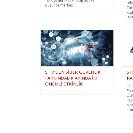
Türkiye’nin ilk teknoloji odaklı
tek
düşünce merkezi ...
Thi
kişi
ülke
STM’DEN SİBER GÜVENLİK
ST
FARKINDALIK AYINDA İKİ
RA
ÖNEMLİ ETKİNLİK
TÜR
EN
ÜLK
KOR
sib
kon