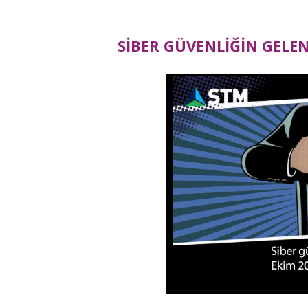
Sİ
BER GÜ
VENLİĞİ
N GELE