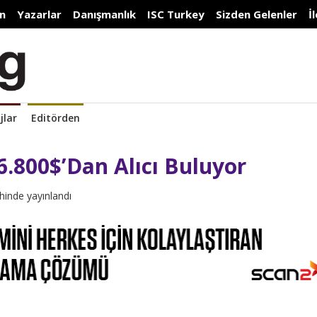
n
Yazarlar
Danışmanlık
ISC Turkey
Sizden Gelenler
İ
jlar
Editörden
6.800$’Dan Alıcı Buluyor
hinde yayınlandı