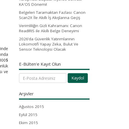
KA'OS Dönemi!
Belgeleri Taramaktan Fazlası: Canon
Scan2X İle Akıllı İş Akışlarına Geçiş
Verimliliğin Gizli Kahramanı: Canon
ReadIRIS ile Akıllı Belge Deneyimi
2026’da Güvenlik Yatırımlarının
Lokomotifi Yapay Zeka, Bulut Ve
rinde
Sensor Teknolojisi Olacak
mında
.300$
E-Bülten'e Kayıt Olun
ünlük
sı ve
Kaydol
Arşivler
Ağustos 2015
Eylül 2015
Ekim 2015