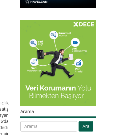
cılık
atış
Arama
şayan
0$’da
Ara
irdi.
n bir