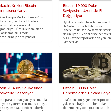
kacılık Krizleri Bitcoin
Bitcoin 19.000 Dolar
ırımcısına Yarıyor
Seviyesinin Üzerinde El
Değiştiriyor
D ve Avrupa Merkez Bankası’nın
 kararları, bankacılık krizleri
Bybit tarafından hazırlanan günlük
tanın makro ekonomik
değerlendirmede Bitcoin ve
işmeleriydi. Özellikle bankaların
Ethereum'un son 24 saatteki seyri
s açıklamaları Bitcoin
değiniliyor: "Global hisse senetleri
rımcılarına pozitif yansıdı. ...
ABD kazanç raporlarından yenile
iyimserlikle ...
tcoin 28.400$ Seviyesinde
Bitcoin 30 Bin Dolar
eketlilik Gösteriyor
Denemelerine Devam Ediyo
ipto paralar dün güne yeşil mumla
“Haftanın son iş gününe kripto par
layarak yatırımcısını mutlu etmişti.
yükselişle başladı. 30 bin dolar
ak akşam saatlerindeki haberlerle
denemeleri yapan Bitcoin, sabah