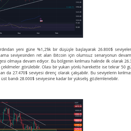
rdından yeni güne %1,2’lik bir düşüşle başlayarak 26.800$ seviyele
rtalama seviyesinden ret alan Bitcoin için olumsuz senaryonun deva
gesi olmaya devam ediyor. Bu bölgenin kırılması halinde ilk olarak 26
çekilmeler görülebilir. Olası bir yukarı yönlü harekette ise tekrar 50 g
n da 27.470$ seviyesi direnç olarak çalışabilir. Bu seviyelerin kırılma
üst bandı 28.000$ seviyesine kadar bir yükseliş gözlemlenebilir.