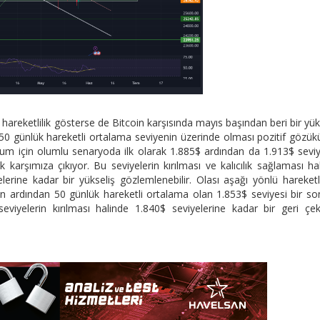
hareketlilik gösterse de Bitcoin karşısında mayıs başından beri bir yük
 50 günlük hareketli ortalama seviyenin üzerinde olması pozitif gözük
um için olumlu senaryoda ilk olarak 1.885$ ardından da 1.913$ seviy
 karşımıza çıkıyor. Bu seviyelerin kırılması ve kalıcılık sağlaması hal
erine kadar bir yükseliş gözlemlenebilir. Olası aşağı yönlü hareketli
n ardından 50 günlük hareketli ortalama olan 1.853$ seviyesi bir so
eviyelerin kırılması halinde 1.840$ seviyelerine kadar bir geri çe