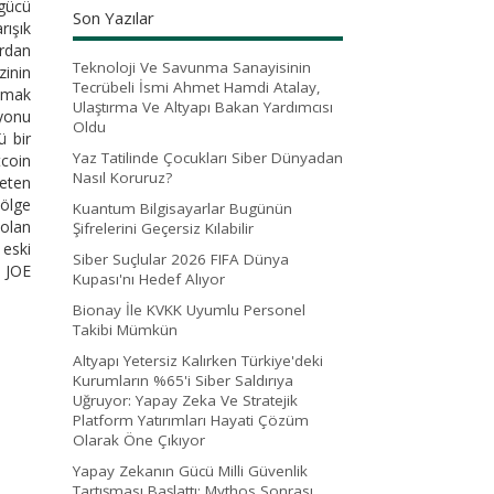
 gücü
Son Yazılar
rışık
ardan
Teknoloji Ve Savunma Sanayisinin
zinin
Tecrübeli İsmi Ahmet Hamdi Atalay,
olmak
Ulaştırma Ve Altyapı Bakan Yardımcısı
syonu
Oldu
ü bir
Yaz Tatilinde Çocukları Siber Dünyadan
tcoin
Nasıl Koruruz?
peten
bölge
Kuantum Bilgisayarlar Bugünün
 olan
Şifrelerini Geçersiz Kılabilir
 eski
Siber Suçlular 2026 FIFA Dünya
e JOE
Kupası'nı Hedef Alıyor
Bionay İle KVKK Uyumlu Personel
Takibi Mümkün
Altyapı Yetersiz Kalırken Türkiye'deki
Kurumların %65'i Siber Saldırıya
Uğruyor: Yapay Zeka Ve Stratejik
Platform Yatırımları Hayati Çözüm
Olarak Öne Çıkıyor
Yapay Zekanın Gücü Milli Güvenlik
Tartışması Başlattı: Mythos Sonrası