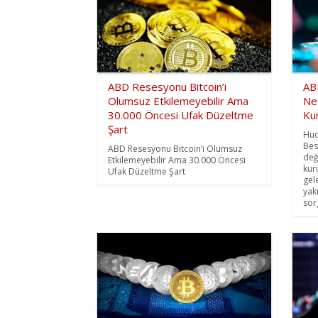
ABD Resesyonu Bitcoin’i
ABD
Olumsuz Etkilemeyebilir Ama
Ne
30.000 Öncesi Ufak Düzeltme
Kur
Şart
Huo
Bes
ABD Resesyonu Bitcoin’i Olumsuz
değ
Etkilemeyebilir Ama 30.000 Öncesi
kur
Ufak Düzeltme Şart
gel
yak
sor