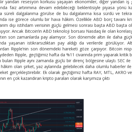
ı. Bir yandan resesyon korkusu yaşayan ekonomiler, diğer yandan iş
nda faiz artırımına devam edebileceği beklentisiyle piyasa yönü ka
kısa süreli dalgalanma görülse de bu dalgalanma kısa sürdü ve tekr
larında ise görece olumlu bir hava hâkim. Özellikle ABD borç tavanı kri
ım dışı istihdam verisinin güçlü gelmesi sonrası başta ABD başta 
i yaşıyor. Ancak Bitcoin’in ABD teknoloji borsası Nasdaq ile olan korela
elişten son zamanlarda pay alamıyor. Son dönemde altın ile daha güçl
nda yaşanan istikrarsızlıktan pay aldığı da verilerde görülüyor. Al
ardan Ripple’nin son dönemdeki hareketi göze çarpıyor. Bitcoin nis
 kaydeden Ripple, geçtiğimiz hafta da %11 civarında prim yaparak kritik 
ıcı bulan Ripple aynı zamanda güçlü bir direnç bölgesine ulaştı. SEC ile
âkim olan şirket, yaz aylarında gelebilecek daha olumlu haberler ile
reket gerçekleştirebilir. Ek olarak geçtiğimiz hafta RAY, MTL, AKRO v
nın en çok kazandıran kripto paraları olarak karşımıza çıktı