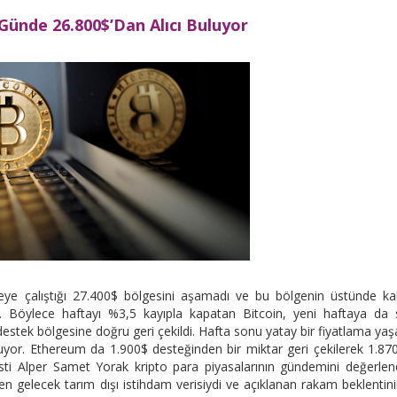
 Günde 26.800$’Dan Alıcı Buluyor
eye çalıştığı 27.400$ bölgesini aşamadı ve bu bölgenin üstünde kalı
 Böylece haftayı %3,5 kayıpla kapatan Bitcoin, yeni haftaya da s
 destek bölgesine doğru geri çekildi. Hafta sonu yatay bir fiyatlama ya
uluyor. Ethereum da 1.900$ desteğinden bir miktar geri çekilerek 1.87
sti Alper Samet Yorak kripto para piyasalarının gündemini değerlend
ecek tarım dışı istihdam verisiydi ve açıklanan rakam beklentini