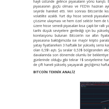
hayli üstünde gelince piyasaların yönü karışt
piyasasının güçlü olması ve FED’in haziran ayı
seyirde hareket etti. Veri sonrası Bitcoin’de 
volatilite azaldı. Yurt dışı hisse senedi piyasa
çözüme ulaşması ve hem özel sektör hem de tar
üzere hisse senedi piyasaları kısa çaplı bir rall
tarihi düşük seviyelere gerilediği için bu yüks
korelasyonu bulunan Bitcoin’in ise altın fiyatı
piyasasına baktığımızda ise majör kripto paral
yatay fiyatlanırken 3 haftalık bir yükseliş serisi
olan 0,5$’ı aştı. Şu sıralar 0,53$ bölgesinden al
davalarında son dönemde olumlu bir beklentiye h
günlerinde olduğu gibi tekrar 1$ seviyelerine ha
de çift haneli yükseliş yaşayarak geçtiğimiz hafta
BITCOİN TEKNİK ANALİZ