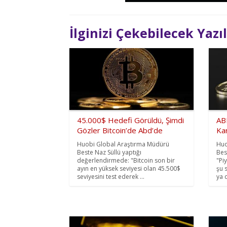
İlginizi Çekebilecek Yazı
45.000$ Hedefi Görüldü, Şimdi
AB
Gözler Bitcoin’de Abd’de
Kar
Huobi Global Araştırma Müdürü
Huo
Beste Naz Süllü yaptığı
Bes
değerlendirmede: "Bitcoin son bir
"Pi
ayın en yüksek seviyesi olan 45.500$
şu 
seviyesini test ederek ...
ya d