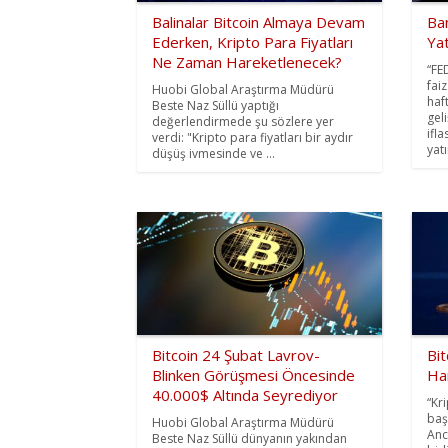
Balinalar Bitcoin Almaya Devam
Ban
Ederken, Kripto Para Fiyatları
Yat
Ne Zaman Hareketlenecek?
“FE
faiz
Huobi Global Araştırma Müdürü
haf
Beste Naz Süllü yaptığı
gel
değerlendirmede şu sözlere yer
ifla
verdi: "Kripto para fiyatları bir aydır
yatı
düşüş ivmesinde ve ...
Bitcoin 24 Şubat Lavrov-
Bi
Blinken Görüşmesi Öncesinde
Har
40.000$ Altında Seyrediyor
“Kr
baş
Huobi Global Araştırma Müdürü
Anc
Beste Naz Süllü dünyanın yakından