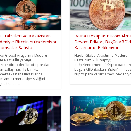
 Tahvilleri ve Kazakistan
Balina Hesaplar Bitcoin Alım
deniyle Bitcoin Yükselemiyor
Devam Ediyor, Bugün ABD’
umsallar Satışta
Kararname Bekleniyor
bi Global Araştırma Müdürü
Huobi Global Araştırma Müdürü
te Naz Süllü yaptığı
Beste Naz Süllü yaptığı
erlendirmede: "Kripto paraların
değerlendirmede: "Kripto paralar
umsallaşması ile birlikte
bugün ABD Başkanı Biden’ın imzası
eneksek finans unsurlarına
kripto para kararnamesi bekleniyo
ınsaması merkeziyetsizliğini
...
gulatsa da ...