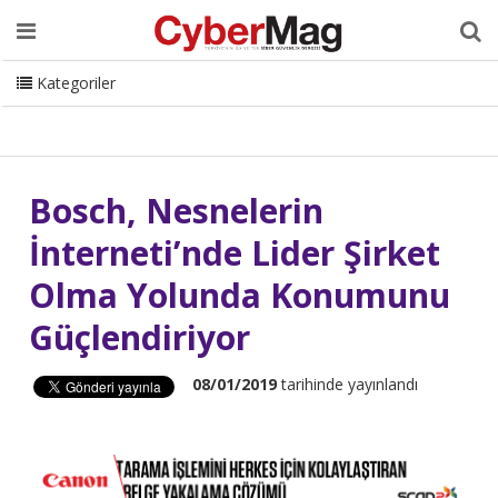
Ana Sayfa
Hakkımızda
Dergi
Editörden
Yazarlar
Danışmanlık
ISC Turkey
Sizden Gelenler
İletişim
Kategoriler
CyberMag Logo
Bosch, Nesnelerin
İnterneti’nde Lider Şirket
Olma Yolunda Konumunu
Güçlendiriyor
08/01/2019
tarihinde yayınlandı