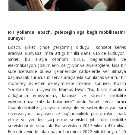
IoT yollarda: Bosch, geleceğin ağa bağlı mobilitesini
sunuyor
Bosch, şirket içinde geliştirmiş olduğu konsept servis
aracıyla dünyada imza attığı bir ilki daha CES’de kutluyor.
Şirket, bu araçla otonom sürüş, bağlanabilirlik ve
elektrifikasyon çözümlerini sergiliyor ve ziyaretçilere, kısa bir
süre içerisinde dünya şehirlerinde caddelerde yer almaya
başlayacak sürücüsüz servis araçlarıyla sunulacak yeni tür bir
mobiliteyi ilk elden deneyimleme imkanını sunuyor. Bosch
Yönetim Kurulu Üyesi Dr. Markus Heyn, “Bu, bizim mümkün
olduğunca emisyonsuz, kazasız ve stressiz mobilite
vizyonumuza katkıda bulunuyor” dedi. Şirket servis aracı
tabanlı mobilite için ayrıca, bileşenler ve sistemlerin yanı sıra
rezervasyon, paylaşım ve bağlanabilirlik platformları, park
etme ve yeniden şarj etme servisleri gibi tüm mobilite
servislerini de sunacak. Bu servislerin 2017 yılında 47 milyar
Euro düzeyinde olan pazar hacminin 2022 yılı itibarıyla 140