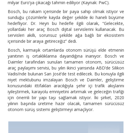
milyar Euro’ya çıkacağı tahmin ediliyor (Kaynak: PwC).
Bosch, bu rakam içerisinde bir paya sahip olmak istiyor ve
sunduğu çözümlerle kayda değer şekilde iki haneli büyüme
hedefliyor. Dr. Heyn bu hedefle ilgili olarak, “Gelecekte,
yollardaki her araç Bosch dijital servislerini kullanacak. Bu
servisleri akıllı, sorunsuz şekilde ağa bağlı bir ekosistem
içerisinde bir araya getireceğiz” dedi.
Bosch, karmaşık ortamlarda otonom sürüşü elde etmenin
yanıtının iş ortaklıklarına dayandığına inanıyor. Bosch ve
Daimler tarafından sunulan tamamen otonom, sürücüsüz
araç paylaşımı servisi, bu yılın ikinci yarısında ABD’de Silikon
Vadisi’nde bulunan San José’de test edilecek. Bu konuyla ilgili
niyet mektubunu imzalayan Bosch ve Daimler, geliştirme
konusundaki ittifakları aracılığıyla şehir içi trafik akışlarını
iyileştirmek, karayolu emniyetini artırmak ve geleceğin trafiği
için önemli bir yapı taşı sağlamak istiyor. İki şirket, 2020
yılının başında üretime hazır olacak, tamamen sürücüsüz
otonom sürüş sistemi geliştirmeyi amaçlıyor.