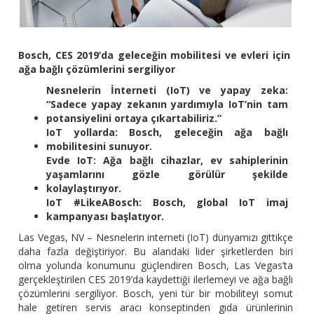
Bosch, CES 2019’da geleceğin mobilitesi ve evleri için
ağa bağlı çözümlerini sergiliyor
Nesnelerin İnterneti (IoT) ve yapay zeka:
“Sadece yapay zekanın yardımıyla IoT’nin tam
potansiyelini ortaya çıkartabiliriz.”
IoT yollarda: Bosch, geleceğin ağa bağlı
mobilitesini sunuyor.
Evde IoT: Ağa bağlı cihazlar, ev sahiplerinin
yaşamlarını gözle görülür şekilde
kolaylaştırıyor.
IoT #LikeABosch: Bosch, global IoT imaj
kampanyası başlatıyor.
Las Vegas, NV – Nesnelerin interneti (IoT) dünyamızı gittikçe
daha fazla değiştiriyor. Bu alandaki lider şirketlerden biri
olma yolunda konumunu güçlendiren Bosch, Las Vegas’ta
gerçekleştirilen CES 2019’da kaydettiği ilerlemeyi ve ağa bağlı
çözümlerini sergiliyor. Bosch, yeni tür bir mobiliteyi somut
hale getiren servis aracı konseptinden gıda ürünlerinin