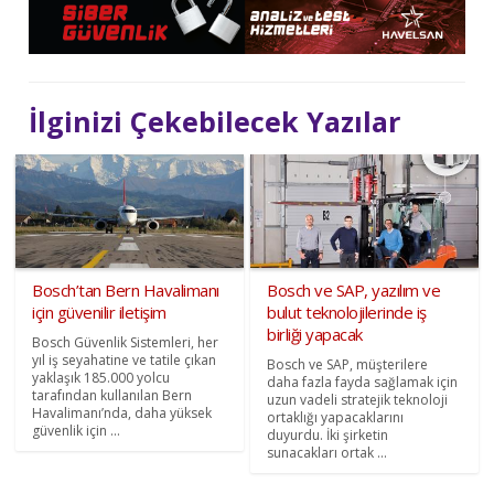
İlginizi Çekebilecek Yazılar
Bosch’tan Bern Havalimanı
Bosch ve SAP, yazılım ve
için güvenilir iletişim
bulut teknolojilerinde iş
birliği yapacak
Bosch Güvenlik Sistemleri, her
yıl iş seyahatine ve tatile çıkan
Bosch ve SAP, müşterilere
yaklaşık 185.000 yolcu
daha fazla fayda sağlamak için
tarafından kullanılan Bern
uzun vadeli stratejik teknoloji
Havalimanı’nda, daha yüksek
ortaklığı yapacaklarını
güvenlik için ...
duyurdu. İki şirketin
sunacakları ortak ...