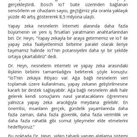
gerçekleştirdi. Bosch IoT Suite üzerinden bağlanan
sensörlerin ve cihazların sayısı, geçtiğimiz yıla oranla yaklaşık
yüzde 40 artış göstererek 8,5 milyona ulaştı.
Yapay zeka nesnelerin İnterneti alanında daha fazla
büyümenin ve yeni iş fırsatları yaratmanın anahtarlarından
biri. Dr. Heyn, “Yapay zekayla bir araya getirmemiz ve IoT ile
yapay zeka faaliyetlerimizi birbirine paralel olarak ileriye
taşımamız halinde IoT’nin potansiyelini daha iyi bir şekilde
ortaya çıkartabiliriz” dedi.
Dr. Heyn, nesnelerin interneti ve yapay zeka arasındaki
ilişkinin birbirini tamamladığını belirterek şöyle konuştu:
“IoT’nin zekaya ihtiyacı var. Ağa bağlı nesnelerin veri
toplamak üzere kullanılması, yapay zekanın geliştirilmesine
kararlı bir destek sağlayabilir. Ağa bağlı nesnelerin akıllı hale
gelerek kendi sonuçlarını nasıl yaratacaklarını öğrenmesi
yalnızca yapay zeka aracılığıyla meydana gelebilir. En
önemlisi, insanların gerçek, gündelik yaşamlarında daha
fazla zaman, daha fazla güvenlik, daha fazla verimlilik ve
daha fazla rahatlık gibi somut iyileşmeler elde etmelerini
hedefliyoruz.”
Bu noktada Dr. Heyn, video tabanlı yangın algılama sistemi