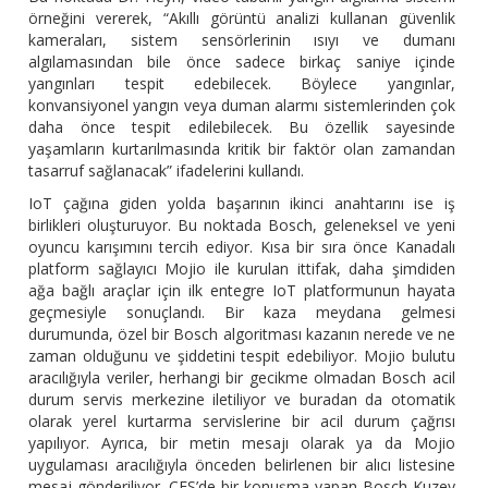
örneğini vererek, “Akıllı görüntü analizi kullanan güvenlik
kameraları, sistem sensörlerinin ısıyı ve dumanı
algılamasından bile önce sadece birkaç saniye içinde
yangınları tespit edebilecek. Böylece yangınlar,
konvansiyonel yangın veya duman alarmı sistemlerinden çok
daha önce tespit edilebilecek. Bu özellik sayesinde
yaşamların kurtarılmasında kritik bir faktör olan zamandan
tasarruf sağlanacak” ifadelerini kullandı.
IoT çağına giden yolda başarının ikinci anahtarını ise iş
birlikleri oluşturuyor. Bu noktada Bosch, geleneksel ve yeni
oyuncu karışımını tercih ediyor. Kısa bir sıra önce Kanadalı
platform sağlayıcı Mojio ile kurulan ittifak, daha şimdiden
ağa bağlı araçlar için ilk entegre IoT platformunun hayata
geçmesiyle sonuçlandı. Bir kaza meydana gelmesi
durumunda, özel bir Bosch algoritması kazanın nerede ve ne
zaman olduğunu ve şiddetini tespit edebiliyor. Mojio bulutu
aracılığıyla veriler, herhangi bir gecikme olmadan Bosch acil
durum servis merkezine iletiliyor ve buradan da otomatik
olarak yerel kurtarma servislerine bir acil durum çağrısı
yapılıyor. Ayrıca, bir metin mesajı olarak ya da Mojio
uygulaması aracılığıyla önceden belirlenen bir alıcı listesine
mesaj gönderiliyor. CES’de bir konuşma yapan Bosch Kuzey