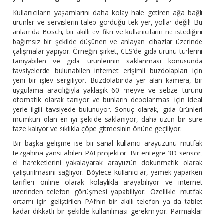
Kullanıcıların yaşamlarını daha kolay hale getiren ağa bağlı
ürünler ve servislerin talep gördüğü tek yer, yollar değil! Bu
anlamda Bosch, bir akıllı ev fikri ve kullanıcıların ne istediğini
bağımsız bir şekilde düşünen ve anlayan cihazlar üzerinde
çalışmalar yapıyor. Örneğin şirket, CES’de gıda ürünü türlerini
tanıyabilen ve gıda ürünlerinin saklanması konusunda
tavsiyelerde bulunabilen internet erişimli buzdolapları için
yeni bir işlev sergiliyor. Buzdolabında yer alan kamera, bir
uygulama aracılığıyla yaklaşık 60 meyve ve sebze türünü
otomatik olarak tanıyor ve bunların depolanması için ideal
yerle ilgili tavsiyede bulunuyor. Sonuç olarak, gıda ürünleri
mümkün olan en iyi şekilde saklanıyor, daha uzun bir süre
taze kalıyor ve sıklıkla çöpe gitmesinin önüne geçiliyor.
Bir başka gelişme ise bir sanal kullanıcı arayüzünü mutfak
tezgahına yansıtabilen PAI projektör. Bir entegre 3D sensör,
el hareketlerini yakalayarak arayüzün dokunmatik olarak
çalıştırılmasını sağlıyor. Böylece kullanıcılar, yemek yaparken
tarifleri online olarak kolaylıkla arayabiliyor ve internet
üzerinden telefon görüşmesi yapabiliyor. Özellikle mutfak
ortamı için geliştirilen PAI’nın bir akıllı telefon ya da tablet
kadar dikkatli bir şekilde kullanılması gerekmiyor. Parmaklar