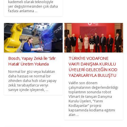
kademeli olarak teknolojiyle
yer değiştirmesinden çok daha
fazlası anlamına ...
Bosch, Yapay Zekâ İle ‘Sıfır
TÜRKİYE VODAFONE
Hatalı’ Üretim Yolunda
VAKFI DANIŞMA KURULU
ÜYELERİ GELECEĞİN KOD
Normal bir göz veya kulaktan
YAZARLARIYLA BULUŞTU
daha hassas ve normal bir
zihinden daha hızlı olan yapay
Vakfın son dönem
zekâ; terabaytlarca veriyi
çalışmalarının değerlendirildiği
saniye içinde işleyerek, ...
toplantının sonunda robot
VSmart ile tanışan Danışma
Kurulu Üyeleri, “Yarını
Kodlayanlar” projesi
kapsamında kodlama eğitimi
alan ...