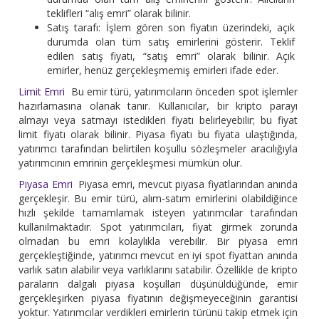
teklifleri “alış emri” olarak bilinir.
Satış tarafı: İşlem gören son fiyatın üzerindeki, açık
durumda olan tüm satış emirlerini gösterir. Teklif
edilen satış fiyatı, “satış emri” olarak bilinir. Açık
emirler, henüz gerçekleşmemiş emirleri ifade eder.
Limit Emri
Bu emir türü, yatırımcıların önceden spot işlemler
hazırlamasına olanak tanır. Kullanıcılar, bir kripto parayı
almayı veya satmayı istedikleri fiyatı belirleyebilir; bu fiyat
limit fiyatı olarak bilinir. Piyasa fiyatı bu fiyata ulaştığında,
yatırımcı tarafından belirtilen koşullu sözleşmeler aracılığıyla
yatırımcının emrinin gerçekleşmesi mümkün olur.
Piyasa Emri
Piyasa emri, mevcut piyasa fiyatlarından anında
gerçekleşir. Bu emir türü, alım-satım emirlerini olabildiğince
hızlı şekilde tamamlamak isteyen yatırımcılar tarafından
kullanılmaktadır. Spot yatırımcıları, fiyat girmek zorunda
olmadan bu emri kolaylıkla verebilir. Bir piyasa emri
gerçekleştiğinde, yatırımcı mevcut en iyi spot fiyattan anında
varlık satın alabilir veya varlıklarını satabilir. Özellikle de kripto
paraların dalgalı piyasa koşulları düşünüldüğünde, emir
gerçekleşirken piyasa fiyatının değişmeyeceğinin garantisi
yoktur. Yatırımcılar verdikleri emirlerin türünü takip etmek için