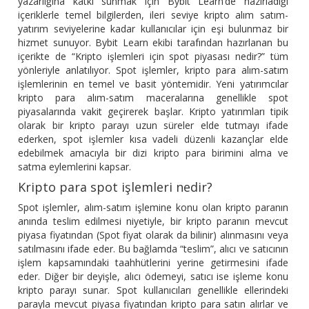
yazarlığına katkı sunmak için Bybit Learn’de hazırladığı
içeriklerle temel bilgilerden, ileri seviye kripto alım satım-
yatırım seviyelerine kadar kullanıcılar için eşi bulunmaz bir
hizmet sunuyor. Bybit Learn ekibi tarafından hazırlanan bu
içerikte de “Kripto işlemleri için spot piyasası nedir?” tüm
yönleriyle anlatılıyor. Spot işlemler, kripto para alım-satım
işlemlerinin en temel ve basit yöntemidir. Yeni yatırımcılar
kripto para alım-satım maceralarına genellikle spot
piyasalarında vakit geçirerek başlar. Kripto yatırımları tipik
olarak bir kripto parayı uzun süreler elde tutmayı ifade
ederken, spot işlemler kısa vadeli düzenli kazançlar elde
edebilmek amacıyla bir dizi kripto para birimini alma ve
satma eylemlerini kapsar.
Kripto para spot işlemleri nedir?
Spot işlemler, alım-satım işlemine konu olan kripto paranın
anında teslim edilmesi niyetiyle, bir kripto paranın mevcut
piyasa fiyatından (Spot fiyat olarak da bilinir) alınmasını veya
satılmasını ifade eder. Bu bağlamda “teslim”, alıcı ve satıcının
işlem kapsamındaki taahhütlerini yerine getirmesini ifade
eder. Diğer bir deyişle, alıcı ödemeyi, satıcı ise işleme konu
kripto parayı sunar. Spot kullanıcıları genellikle ellerindeki
parayla mevcut piyasa fiyatından kripto para satın alırlar ve