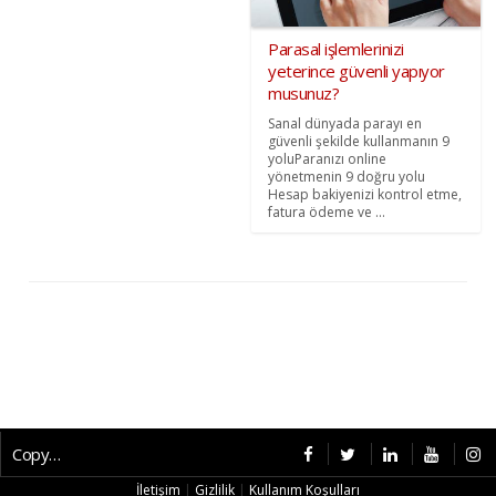
Parasal işlemlerinizi
yeterince güvenli yapıyor
musunuz?
Sanal dünyada parayı en
güvenli şekilde kullanmanın 9
yoluParanızı online
yönetmenin 9 doğru yolu
Hesap bakiyenizi kontrol etme,
fatura ödeme ve ...
Copyright © 2026 CybermagOnline
İletişim
|
Gizlilik
|
Kullanım Koşulları