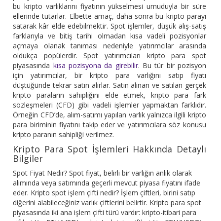
bu kripto varlıklarını fiyatının yükselmesi umuduyla bir süre
ellerinde tutarlar. Elbette amaç, daha sonra bu kripto parayı
satarak kâr elde edebilmektir. Spot işlemler, düşük alış-satış
farklarıyla ve bitiş tarihi olmadan kısa vadeli pozisyonlar
açmaya olanak tanıması nedeniyle yatırımcılar arasında
oldukça popülerdir. Spot yatırımcıları kripto para spot
piyasasında
kısa pozisyona da girebilir
. Bu tür bir pozisyon
için yatırımcılar, bir kripto para varlığını satıp fiyatı
düştüğünde tekrar satın alırlar. Satın alınan ve satılan gerçek
kripto paraların sahipliğini elde etmek, kripto para fark
sözleşmeleri (CFD) gibi vadeli işlemler yapmaktan farklıdır.
Örneğin CFD’de, alım-satımı yapılan varlık yalnızca ilgili kripto
para biriminin fiyatını takip eder ve yatırımcılara söz konusu
kripto paranın sahipliği verilmez.
Kripto Para Spot İşlemleri Hakkında Detaylı
Bilgiler
Spot Fiyat Nedir? Spot fiyat, belirli bir varlığın anlık olarak
alımında veya satımında geçerli mevcut piyasa fiyatını ifade
eder. Kripto spot işlem çifti nedir? İşlem çiftleri, birini satıp
diğerini alabileceğiniz varlık çiftlerini belirtir. Kripto para spot
piyasasında iki ana işlem çifti türü vardır: kripto-itibari para