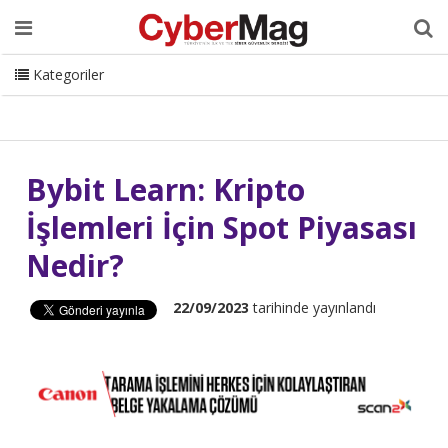
Ana Sayfa
Hakkımızda
Dergi
Editörden
Yazarlar
Danışmanlık
ISC Turkey
Sizden Gelenler
İletişim
Kategoriler
CyberMag Logo
Bybit Learn: Kripto
İşlemleri İçin Spot Piyasası
Nedir?
22/09/2023
tarihinde yayınlandı