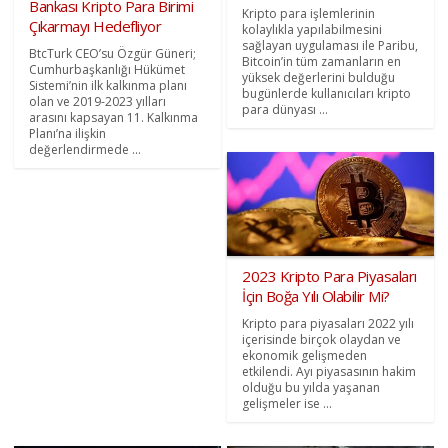
Bankası Kripto Para Birimi
Kripto para işlemlerinin
Çıkarmayı Hedefliyor
kolaylıkla yapılabilmesini
sağlayan uygulaması ile Paribu,
BtcTurk CEO’su Özgür Güneri;
Bitcoin’in tüm zamanların en
Cumhurbaşkanlığı Hükümet
yüksek değerlerini bulduğu
Sistemi’nin ilk kalkınma planı
bugünlerde kullanıcıları kripto
olan ve 2019-2023 yılları
para dünyası ...
arasını kapsayan 11. Kalkınma
Planı’na ilişkin
değerlendirmede ...
2023 Kripto Para Piyasaları
İçin Boğa Yılı Olabilir Mi?
Kripto para piyasaları 2022 yılı
içerisinde birçok olaydan ve
ekonomik gelişmeden
etkilendi. Ayı piyasasının hakim
olduğu bu yılda yaşanan
gelişmeler ise ...