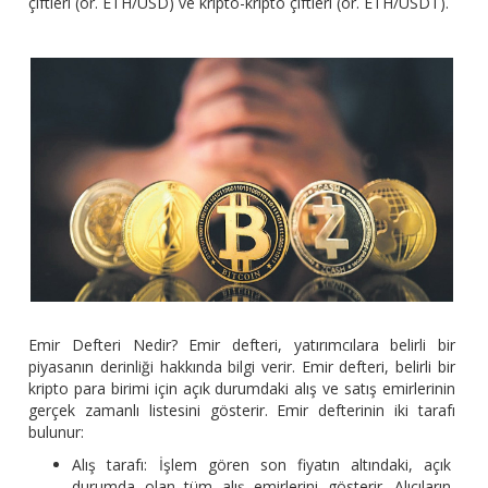
çiftleri (ör. ETH/USD) ve kripto-kripto çiftleri (ör. ETH/USDT).
Emir Defteri Nedir? Emir defteri, yatırımcılara belirli bir
piyasanın derinliği hakkında bilgi verir. Emir defteri, belirli bir
kripto para birimi için açık durumdaki alış ve satış emirlerinin
gerçek zamanlı listesini gösterir. Emir defterinin iki tarafı
bulunur:
Alış tarafı: İşlem gören son fiyatın altındaki, açık
durumda olan tüm alış emirlerini gösterir. Alıcıların