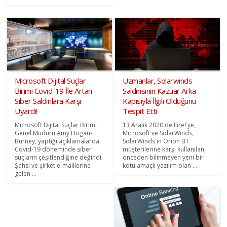
Microsoft Dijital Suçlar
Uzmanlar, Solarwinds
Birimi Covid-19 İle Artan
Saldırısının Kazuar Arka
Siber Saldırılara Karşı
Kapısıyla İlgili Olduğunu
Uyardı!
Tespit Etti
Microsoft Dijital Suçlar Birimi
13 Aralık 2020'de FireEye,
Genel Müdürü Amy Hogan-
Microsoft ve SolarWinds,
Burney, yaptığı açıklamalarda
SolarWinds'in Orion BT
Covid-19 döneminde siber
müşterilerine karşı kullanılan,
suçların çeşitlendiğine değindi.
önceden bilinmeyen yeni bir
Şahsi ve şirket e-maillerine
kötü amaçlı yazılım olan ...
gelen ...