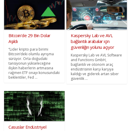
Bitcoin'de 29 Bin Dolar
Kaspersky Lab ve AVL
Aşıldı
bağlantılı arabalar için
güvenliğin yolunu açıyor
“Lider kripto para birimi
Bitcoin’deki olumlu ayrışma
Kaspersky Lab ve AVL Software
sürüyor. Orta doğudaki
and Functions GmbH,
tansiyonun yükseleceğine
bağlantılı ve otonom araç
ilişkin haberlerin artmasına
endüstrisinin karşı karşıya
rağmen ETF onayı konusundaki
kaldığı ve giderek artan siber
beklentiler, Fed ...
güvenlik ...
Casuslar Endüstriyel