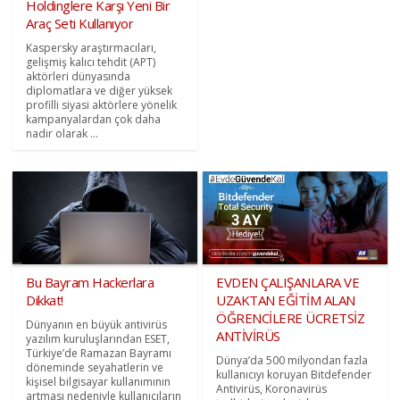
Holdinglere Karşı Yeni Bir
Araç Seti Kullanıyor
Kaspersky araştırmacıları,
gelişmiş kalıcı tehdit (APT)
aktörleri dünyasında
diplomatlara ve diğer yüksek
profilli siyasi aktörlere yönelik
kampanyalardan çok daha
nadir olarak ...
Bu Bayram Hackerlara
EVDEN ÇALIŞANLARA VE
Dikkat!
UZAKTAN EĞİTİM ALAN
ÖĞRENCİLERE ÜCRETSİZ
Dünyanın en büyük antivirüs
ANTİVİRÜS
yazılım kuruluşlarından ESET,
Türkiye’de Ramazan Bayramı
Dünya’da 500 milyondan fazla
döneminde seyahatlerin ve
kullanıcıyı koruyan Bitdefender
kişisel bilgisayar kullanımının
Antivirüs, Koronavirüs
artması nedeniyle kullanıcıların