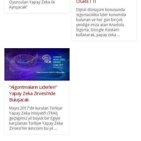
ÖĞRETTİ
Oyuncuları Yapay Zeka ile
Ayrışacak”
Dijital dönüşüm konusunda
sigortacılıkta lider konumda
bulunan ve her gün birçok
yeniliğe imza atan Anadolu
Sigorta, Google Asistan’ı
kullanarak, yapay zeka ...
“Algoritmaların Liderleri”
Yapay Zeka Zirvesi’nde
Buluşacak
Mayıs 2017’de kurulan Türkiye
Yapay Zeka İnisiyatifi (TRAI),
geçtiğimiz yıl büyük bir ilgiyle
karşılanan Türkiye Yapay Zeka
Zirvesi’nin ikincisini bu yıl ...