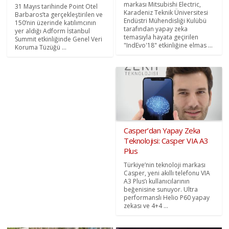
markası Mitsubishi Electric,
31 Mayıs tarihinde Point Otel
Karadeniz Teknik Üniversitesi
Barbaros’ta gerçekleştirilen ve
Endüstri Mühendisliği Kulübü
150’nin üzerinde katılımcının
tarafından yapay zeka
yer aldığı Adform İstanbul
temasıyla hayata geçirilen
Summit etkinliğinde Genel Veri
"IndEvo'18" etkinliğine elmas ...
Koruma Tüzüğü ...
Casper’dan Yapay Zeka
Teknolojisi: Casper VIA A3
Plus
Türkiye’nin teknoloji markası
Casper, yeni akıllı telefonu VIA
A3 Plus’ı kullanıcılarının
beğenisine sunuyor. Ultra
performanslı Helio P60 yapay
zekası ve 4+4 ...