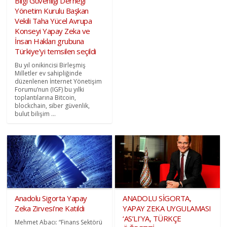
Bilgi Güvenliği Derneği
Yönetim Kurulu Başkan
Vekili Taha Yücel Avrupa
Konseyi Yapay Zeka ve
İnsan Hakları grubuna
Türkiye’yi temsilen seçildi
Bu yıl onikincisi Birleşmiş
Milletler ev sahipliğinde
düzenlenen İnternet Yönetişim
Forumu’nun (IGF) bu yılki
toplantılarına Bitcoin,
blockchain, siber güvenlik,
bulut bilişim ...
Anadolu Sigorta Yapay
ANADOLU SİGORTA,
Zeka Zirvesi’ne Katıldı
YAPAY ZEKA UYGULAMASI
‘AS’LI’YA, TÜRKÇE
Mehmet Abacı: “Finans Sektörü