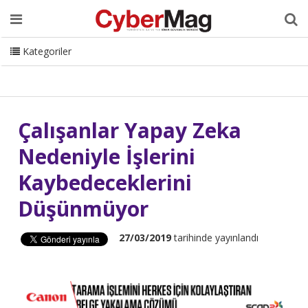
Ana Sayfa
Hakkımızda
Dergi
Editörden
Yazarlar
Danışmanlık
ISC Turkey
Sizden Gelenler
İletişim
Kategoriler
CyberMag Logo
Çalışanlar Yapay Zeka
Nedeniyle İşlerini
Kaybedeceklerini
Düşünmüyor
27/03/2019
tarihinde yayınlandı