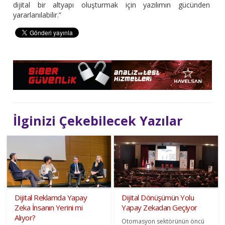
dijital bir altyapı oluşturmak için yazılımın gücünden
yararlanılabilir.”
İlginizi Çekebilecek Yazılar
Dijital Reklamda Yapay
Dijital Dönüşümün Yolu
Zeka İnsanın Yerini mi
Yapay Zekadan Geçiyor
Alıyor?
Otomasyon sektörünün öncü