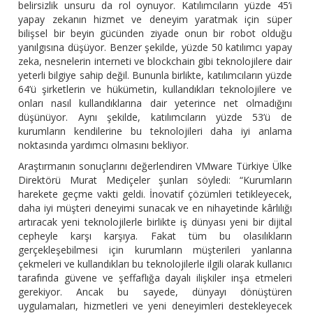
belirsizlik unsuru da rol oynuyor. Katılımcıların yüzde 45’i
yapay zekanın hizmet ve deneyim yaratmak için süper
bilişsel bir beyin gücünden ziyade onun bir robot olduğu
yanılgısına düşüyor. Benzer şekilde, yüzde 50 katılımcı yapay
zeka, nesnelerin interneti ve blockchain gibi teknolojilere dair
yeterli bilgiye sahip değil. Bununla birlikte, katılımcıların yüzde
64’ü şirketlerin ve hükümetin, kullandıkları teknolojilere ve
onları nasıl kullandıklarına dair yeterince net olmadığını
düşünüyor. Aynı şekilde, katılımcıların yüzde 53’ü de
kurumların kendilerine bu teknolojileri daha iyi anlama
noktasında yardımcı olmasını bekliyor.
Araştırmanın sonuçlarını değerlendiren VMware Türkiye Ülke
Direktörü Murat Mediçeler şunları söyledi: “Kurumların
harekete geçme vakti geldi. İnovatif çözümleri tetikleyecek,
daha iyi müşteri deneyimi sunacak ve en nihayetinde kârlılığı
artıracak yeni teknolojilerle birlikte iş dünyası yeni bir dijital
cepheyle karşı karşıya. Fakat tüm bu olasılıkların
gerçekleşebilmesi için kurumların müşterileri yanlarına
çekmeleri ve kullandıkları bu teknolojilerle ilgili olarak kullanıcı
tarafında güvene ve şeffaflığa dayalı ilişkiler inşa etmeleri
gerekiyor. Ancak bu sayede, dünyayı dönüştüren
uygulamaları, hizmetleri ve yeni deneyimleri destekleyecek