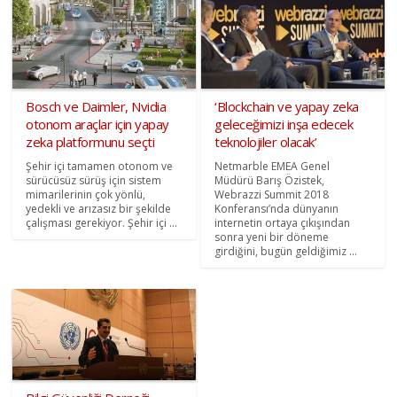
Bosch ve Daimler, Nvidia
‘Blockchain ve yapay zeka
otonom araçlar için yapay
geleceğimizi inşa edecek
zeka platformunu seçti
teknolojiler olacak’
Şehir içi tamamen otonom ve
Netmarble EMEA Genel
sürücüsüz sürüş için sistem
Müdürü Barış Özistek,
mimarilerinin çok yönlü,
Webrazzi Summit 2018
yedekli ve arızasız bir şekilde
Konferansı’nda dünyanın
çalışması gerekiyor. Şehir içi ...
internetin ortaya çıkışından
sonra yeni bir döneme
girdiğini, bugün geldiğimiz ...