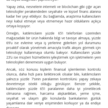
Yapay zeka, nesnelerin interneti ve blockchain gibi çığır açan
teknolojiler perakendeden seyahate ve kişisel finans alanına
kadar her şeyi etkiliyor. Bu bağlamda, araştırma kullanıcıların
neyi kabul etmeye veya etmemeye hazır olduklarını açıkça
ortaya koyuyor.
Örneğin, katılımcıların yüzde 65’i telefonları üzerinden
mağazadaki bir ürün hakkında bilgi ve tavsiye almaya, yüzde
69’u ise evlerine veya iş yerlerine giderken yol durumunu
proaktif olarak yönetmek amacıyla trafik akışını görmek için
teknolojiyi kullanmaya olumlu bakıyor. Kullanıcıların yüzde
23’ü ise müşteri hizmetlerini iyileştirmek için işletmelerin yeni
teknolojileri denemesini uygun buluyor.
Ancak, söz konusu kişilerin finansal işlemlerinin kontrolü
olunca, daha hızlı para biriktirecek olsalar bile, katılımcıların
yalnızca yüzde 7’sinin paralarının kontrolünü yapay zekaya
devretmeye istekli olduğu görülüyor. Benzer şekilde,
katılımcıların yüzde 65’i paralarının daha iyi yönetilecek
olmasına rağmen, harcama alışkanlıkları, yeme içme,
seyahat ve ulaşım gibi konularda bankalarının günlük
yaşamlarına dair veriye erişiminden korkuyor ya da endişe
duyuyor.