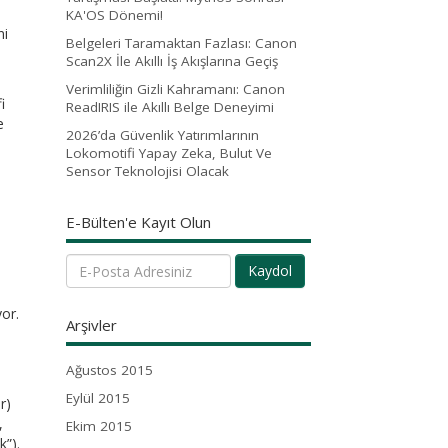
KA'OS Dönemi!
ni
Belgeleri Taramaktan Fazlası: Canon
Scan2X İle Akıllı İş Akışlarına Geçiş
Verimliliğin Gizli Kahramanı: Canon
i
ReadIRIS ile Akıllı Belge Deneyimi
e
2026’da Güvenlik Yatırımlarının
Lokomotifi Yapay Zeka, Bulut Ve
Sensor Teknolojisi Olacak
E-Bülten'e Kayıt Olun
Kaydol
yor.
Arşivler
Ağustos 2015
Eylül 2015
r)
,
Ekim 2015
k”).