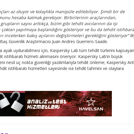
uçları az oluyor ve kolaylıkla manipüle edilebiliyor. Şimdi bir de
munu hesaba katmak gerekiyor. Birbirlerinin araçlarından,
upların sayısı arttıkça, bizim gibi tehdit avcılarının da işi
n çoktan yapılmaya başlandığını gösteriyor ve bu da tehdit istihbara
arı incelerken bakış açılarını değiştirmeleri gerektiğini gösteriyor”
di
 Baş Güvenlik Araştırmacısı Juan Andres Guerrero-Saade.
na ayak uydurabilmesi için, Kaspersky Lab tüm tehdit türlerini kapsaya
dit istihbaratı hizmeti alınmasını öneriyor. Kaspersky Lab’ın büyük
eni nesil uç nokta güvenliği yazılımlarıyla tehdit önleme; Kaspersky Ant
dit istihbaratı hizmetleri sayesinde ise tehdit tahmini ve olaylara