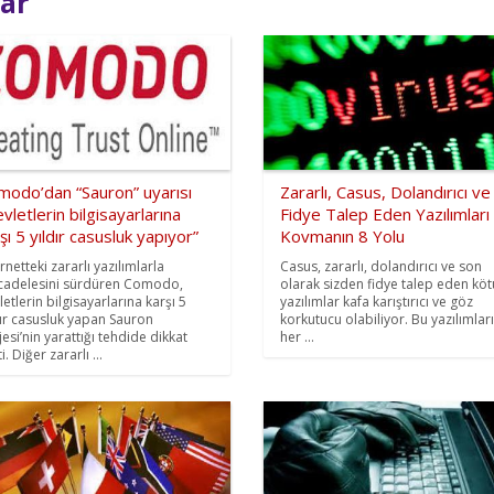
lar
modo’dan “Sauron” uyarısı
Zararlı, Casus, Dolandırıcı ve
vletlerin bilgisayarlarına
Fidye Talep Eden Yazılımları
şı 5 yıldır casusluk yapıyor”
Kovmanın 8 Yolu
rnetteki zararlı yazılımlarla
Casus, zararlı, dolandırıcı ve son
adelesini sürdüren Comodo,
olarak sizden fidye talep eden köt
letlerin bilgisayarlarına karşı 5
yazılımlar kafa karıştırıcı ve göz
dır casusluk yapan Sauron
korkutucu olabiliyor. Bu yazılımlar
jesi’nin yarattığı tehdide dikkat
her ...
i. Diğer zararlı ...