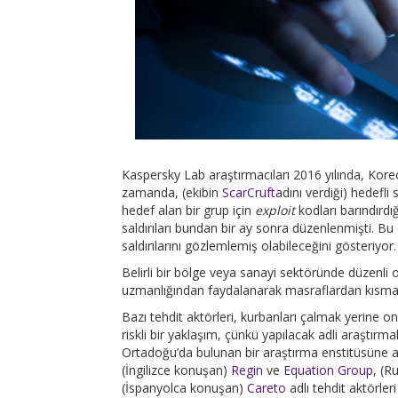
Kaspersky Lab araştırmacıları 2016 yılında, Kor
zamanda, (ekibin
ScarCruft
adını verdiği) hedefli
hedef alan bir grup için
exploit
kodları barındırd
saldırıları bundan bir ay sonra düzenlenmişti. B
saldırılarını gözlemlemiş olabileceğini gösteriyor.
Belirli bir bölge veya sanayi sektöründe düzenli 
uzmanlığından faydalanarak masraflardan kısma 
Bazı tehdit aktörleri, kurbanları çalmak yerine on
riskli bir yaklaşım, çünkü yapılacak adli araştır
Ortadoğu’da bulunan bir araştırma enstitüsüne ai
(İngilizce konuşan)
Regin
ve
Equation Group
, (R
(İspanyolca konuşan)
Careto
adlı tehdit aktörleri