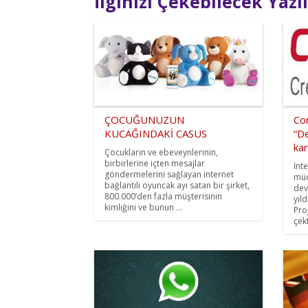
İlginizi Çekebilecek Yazı
ÇOCUĞUNUZUN
Co
KUCAĞINDAKİ CASUS
“De
kar
Çocukların ve ebeveynlerinin,
birbirlerine içten mesajlar
İnte
göndermelerini sağlayan internet
müc
bağlantılı oyuncak ayı satan bir şirket,
dev
800.000’den fazla müşterisinin
yıl
kimliğini ve bunun ...
Pro
çekt