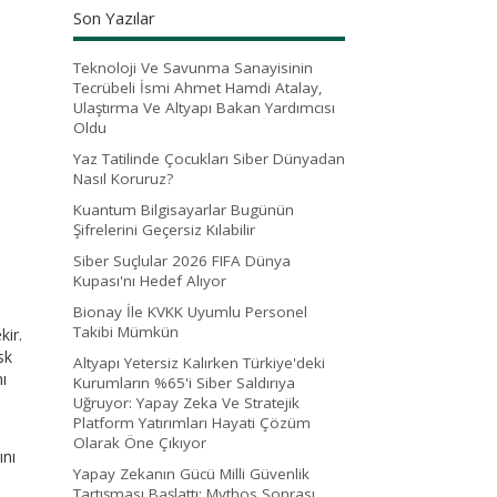
Son Yazılar
Teknoloji Ve Savunma Sanayisinin
Tecrübeli İsmi Ahmet Hamdi Atalay,
Ulaştırma Ve Altyapı Bakan Yardımcısı
Oldu
Yaz Tatilinde Çocukları Siber Dünyadan
Nasıl Koruruz?
Kuantum Bilgisayarlar Bugünün
Şifrelerini Geçersiz Kılabilir
Siber Suçlular 2026 FIFA Dünya
Kupası'nı Hedef Alıyor
Bionay İle KVKK Uyumlu Personel
Takibi Mümkün
kir.
sk
Altyapı Yetersiz Kalırken Türkiye'deki
nı
Kurumların %65'i Siber Saldırıya
Uğruyor: Yapay Zeka Ve Stratejik
Platform Yatırımları Hayati Çözüm
Olarak Öne Çıkıyor
ını
Yapay Zekanın Gücü Milli Güvenlik
Tartışması Başlattı: Mythos Sonrası