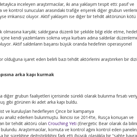
etaylıca inceleyen araştırmacılar, iki ana yaklaşım tespit etti: pasif ve
ta ve kontrol sunucuları arasındaki trafiğe erişerek diğer grubun verileri
eyse imkansız oluyor. Aktif yaklaşım ise diğer bir tehdit aktörünün kötü
 olmasına karşılık; saldırgana düzenli bir şekilde bilgi elde etme, hedef
n içine kendi yazılımlarını sokma veya kurbanı adına saldırılar düzenlem
 oluyor. Aktif saldırıların başarısı büyük oranda hedefinin operasyonel
or olduğuna işaret eden belirli bazı tehdit aktörlerini araştırırken bir dizi
apısına arka kapı kurmak
diğer grubun faaliyetleri içerisinde sürekli olarak bulunma fırsatı veri
ş gibi görünen iki adet arka kapı buldu.
ivist ve kuruluşları hedefleyen Çince bir kampanya
uyu analiz ederken bulunmuştu. İkincisi ise 2014'te, Rusça konuşan ve
an bir tehdit aktörü olan
Crouching Yeti
(Energetic Bear olarak da bilini
n bulundu. Araştırmacılar, komuta ve kontrol ağını kontrol eden panelin
a bir süreliğine değiştirildiğini fark etti (büyük olasılıkla bir “sahte bayra