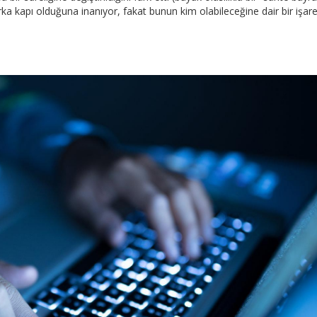
rka kapı olduğuna inanıyor, fakat bunun kim olabileceğine dair bir işare