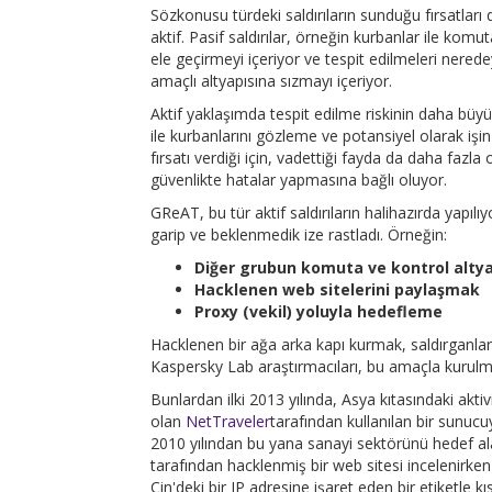
Sözkonusu türdeki saldırıların sunduğu fırsatları d
aktif. Pasif saldırılar, örneğin kurbanlar ile komu
ele geçirmeyi içeriyor ve tespit edilmeleri nered
amaçlı altyapısına sızmayı içeriyor.
Aktif yaklaşımda tespit edilme riskinin daha büyük
ile kurbanlarını gözleme ve potansiyel olarak işi
fırsatı verdiği için, vadettiği fayda da daha fazla
güvenlikte hatalar yapmasına bağlı oluyor.
GReAT, bu tür aktif saldırıların halihazırda yapılıy
garip ve beklenmedik ize rastladı. Örneğin:
Diğer grubun komuta ve kontrol alty
Hacklenen web sitelerini paylaşmak
Proxy (vekil) yoluyla hedefleme
Hacklenen bir ağa arka kapı kurmak, saldırganlara 
Kaspersky Lab araştırmacıları, bu amaçla kurulmu
Bunlardan ilki 2013 yılında, Asya kıtasındaki akt
olan
NetTraveler
tarafından kullanılan bir sunuc
2010 yılından bu yana sanayi sektörünü hedef al
tarafından hacklenmiş bir web sitesi incelenirke
Çin'deki bir IP adresine işaret eden bir etiketle kıs