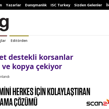
n
Yazarlar
Danışmanlık
ISC Turkey
Sizden Gelenler
İ
jlar
Editörden
et destekli korsanlar
r ve kopya çekiyor
ınlandı