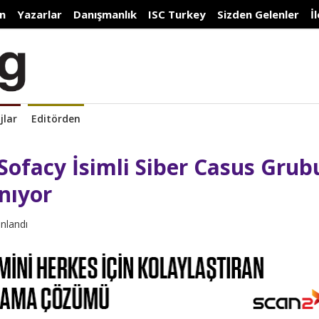
n
Yazarlar
Danışmanlık
ISC Turkey
Sizden Gelenler
İ
jlar
Editörden
ofacy İsimli Siber Casus Grub
nıyor
ınlandı