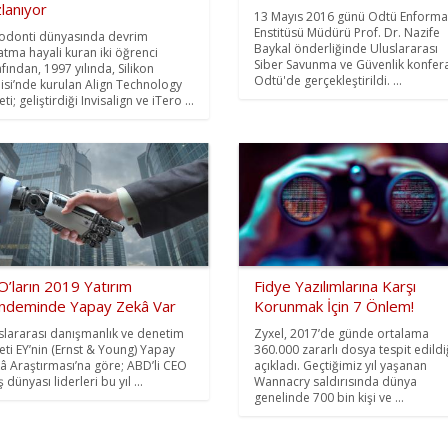
lanıyor
13 Mayıs 2016 günü Odtü Enforma
Enstitüsü Müdürü Prof. Dr. Nazife
odonti dünyasında devrim
Baykal önderliğinde Uluslararası
atma hayali kuran iki öğrenci
Siber Savunma ve Güvenlik konfer
afından, 1997 yılında, Silikon
Odtü'de gerçekleştirildi. ...
isi’nde kurulan Align Technology
eti; geliştirdiği Invisalign ve iTero ...
’ların 2019 Yatırım
Fidye Yazılımlarına Karşı
ndeminde Yapay Zekâ Var
Korunmak İçin 7 Önlem!
slararası danışmanlık ve denetim
Zyxel, 2017’de günde ortalama
keti EY’nin (Ernst & Young) Yapay
360.000 zararlı dosya tespit edildi
â Araştırması’na göre; ABD’li CEO
açıkladı. Geçtiğimiz yıl yaşanan
ş dünyası liderleri bu yıl ...
Wannacry saldırısında dünya
genelinde 700 bin kişi ve ...