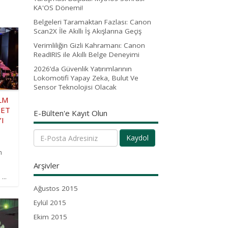
KA'OS Dönemi!
Belgeleri Taramaktan Fazlası: Canon
Scan2X İle Akıllı İş Akışlarına Geçiş
Verimliliğin Gizli Kahramanı: Canon
ReadIRIS ile Akıllı Belge Deneyimi
2026’da Güvenlik Yatırımlarının
Lokomotifi Yapay Zeka, Bulut Ve
Sensor Teknolojisi Olacak
LM
NET
E-Bülten'e Kayıt Olun
I
Kaydol
m
Arşivler
...
Ağustos 2015
Eylül 2015
Ekim 2015