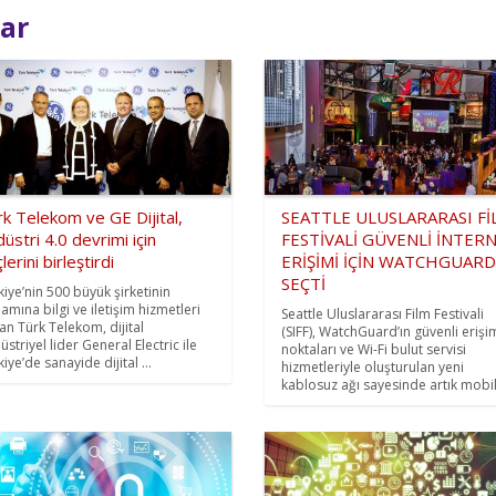
lar
k Telekom ve GE Dijital,
SEATTLE ULUSLARARASI Fİ
üstri 4.0 devrimi için
FESTİVALİ GÜVENLİ İNTER
lerini birleştirdi
ERİŞİMİ İÇİN WATCHGUARD’
SEÇTİ
kiye’nin 500 büyük şirketinin
amına bilgi ve iletişim hizmetleri
Seattle Uluslararası Film Festivali
an Türk Telekom, dijital
(SIFF), WatchGuard’ın güvenli erişi
striyel lider General Electric ile
noktaları ve Wi-Fi bulut servisi
iye’de sanayide dijital ...
hizmetleriyle oluşturulan yeni
kablosuz ağı sayesinde artık mobil 