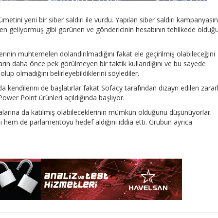
etini yeni bir siber saldırı ile vurdu. Yapılan siber saldırı kampanyası
inden geliyormuş gibi görünen ve göndericinin hesabının tehlikede olduğ
erinin muhtemelen dolandırılmadığını fakat ele geçirilmiş olabileceğini
rların daha önce pek görülmeyen bir taktik kullandığını ve bu sayede
 olup olmadığını belirleyebildiklerini söylediler.
da kendilerini de başlatırlar fakat Sofacy tarafından dizayn edilen zararl
ower Point ürünleri açıldığında başlıyor.
arına da katılmış olabileceklerinin mümkün olduğunu düşünüyorlar.
 hem de parlamentoyu hedef aldığını iddia etti. Grubun ayrıca