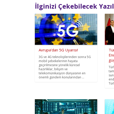
İlginizi Çekebilecek Yazı
Avrupa’dan 5G Uyarısı!
Tür
End
3G ve 4G teknolojilerinden sonra 5G
güç
mobil şebekelerinin hayata
geçirilmesine yönelik küresel
Tür
hazırlıklar, bilişim ve
tam
telekomünikasyon dünyasının en
sun
önemli gündem konularından ...
endü
Türk