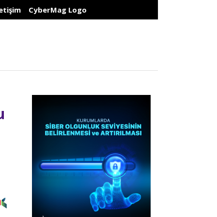
letişim
CyberMag Logo
u