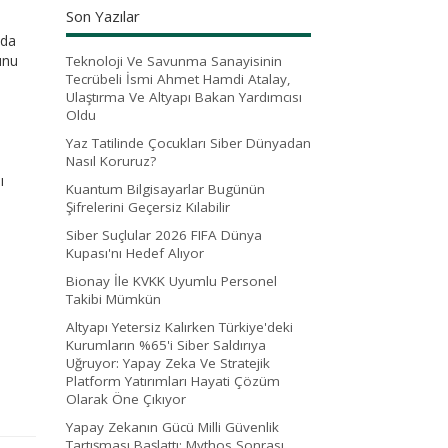
Son Yazılar
nda
unu
Teknoloji Ve Savunma Sanayisinin
Tecrübeli İsmi Ahmet Hamdi Atalay,
Ulaştırma Ve Altyapı Bakan Yardımcısı
Oldu
Yaz Tatilinde Çocukları Siber Dünyadan
Nasıl Koruruz?
ı
Kuantum Bilgisayarlar Bugünün
Şifrelerini Geçersiz Kılabilir
Siber Suçlular 2026 FIFA Dünya
Kupası'nı Hedef Alıyor
Bionay İle KVKK Uyumlu Personel
Takibi Mümkün
Altyapı Yetersiz Kalırken Türkiye'deki
Kurumların %65'i Siber Saldırıya
Uğruyor: Yapay Zeka Ve Stratejik
Platform Yatırımları Hayati Çözüm
Olarak Öne Çıkıyor
Yapay Zekanın Gücü Milli Güvenlik
Tartışması Başlattı: Mythos Sonrası