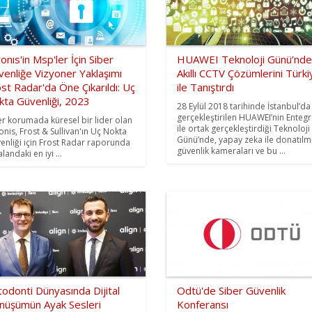
onıs'in Msp'ler İçin Siber
HUAWEI Teknoloji Günü’nde
enliğe Vizyoner Yaklaşımı
Akıllı CCTV Çözümlerini Türki
st Radar'da Öne Çıkarıldı: Uç
ile Tanıştırdı
kta Güvenliği, 2023
28 Eylül 2018 tarihinde İstanbul’da
gerçekleştirilen HUAWEI’nin Enteg
er korumada küresel bir lider olan
ile ortak gerçekleştirdiği Teknoloji
onis, Frost & Sullivan'ın Uç Nokta
Günü’nde, yapay zeka ile donatılm
enliği için Frost Radar raporunda
güvenlik kameraları ve bu ...
landaki en iyi ...
odonti Dünyasında Dijital
Odtü'de Siber Güvenlik
nüşümün Ayak Sesleri
Konferansı