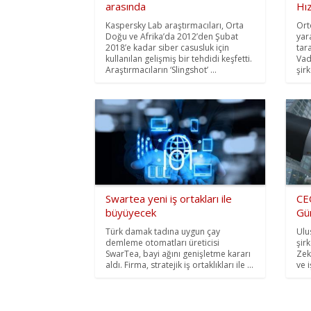
arasında
Hız
Kaspersky Lab araştırmacıları, Orta
Ort
Doğu ve Afrika’da 2012’den Şubat
yar
2018’e kadar siber casusluk için
tar
kullanılan gelişmiş bir tehdidi keşfetti.
Vad
Araştırmacıların ‘Slingshot’ ...
şirk
Swartea yeni iş ortakları ile
CEO
büyüyecek
Gü
Türk damak tadına uygun çay
Ulu
demleme otomatları üreticisi
şir
SwarTea, bayi ağını genişletme kararı
Zek
aldı. Firma, stratejik iş ortaklıkları ile ...
ve i