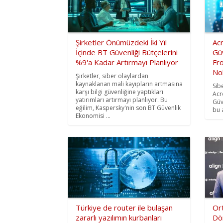
Şirketler Önümüzdeki İki Yıl
Acr
İçinde BT Güvenliği Bütçelerini
Güv
%9'a Kadar Artırmayı Planlıyor
Fro
No
Şirketler, siber olaylardan
kaynaklanan mali kayıpların artmasına
Sib
karşı bilgi güvenliğine yaptıkları
Acr
yatırımları artırmayı planlıyor. Bu
Güv
eğilim, Kaspersky'nin son BT Güvenlik
bu a
Ekonomisi ...
Türkiye de router ile bulaşan
Ort
zararlı yazılımın kurbanları
Dö